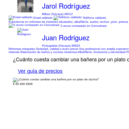
Jarol Rodríguez
Bilbao (Vizcaya) 48012
Email validado
Teléfono validado
Experiencia en reformas de interiores alicatados, albañilería, suelos ,techos ,yeso ,pintura
3 veces contratado en Cronoshare
Juan Rodriguez
Portugalete (Vizcaya) 48920
Reformas integrales Seriedad, calidad y buen precio Soy profesional con amplia experienci
vivienda Elaboración de baños y cocinas modernas Albañilería, fontanería y electricidad Pi
¿Cuánto cuesta cambiar una bañera por un plato 
Ver guía de precios
€
€€
€€€
€€€€