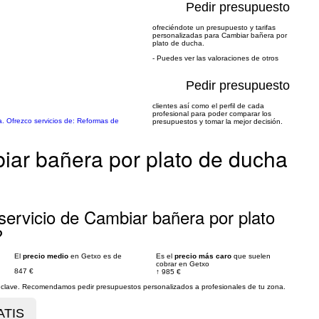
Pedir presupuesto
ofreciéndote un presupuesto y tarifas
personalizadas para Cambiar bañera por
plato de ducha.
- Puedes ver las valoraciones de otros
Pedir presupuesto
clientes así como el perfil de cada
profesional para poder comparar los
a. Ofrezco servicios de: Reformas de
presupuestos y tomar la mejor decisión.
iar bañera por plato de ducha
servicio de Cambiar bañera por plato
?
El
precio medio
en Getxo es de
Es el
precio más caro
que suelen
cobrar en Getxo
847 €
↑
985 €
es clave. Recomendamos pedir presupuestos personalizados a profesionales de tu zona.