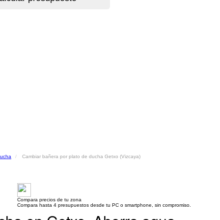
ducha
Cambiar bañera por plato de ducha Getxo (Vizcaya)
Compara precios de tu zona
Compara hasta 4 presupuestos desde tu PC o smartphone, sin compromiso.