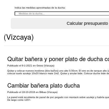
Indica las medidas aproximadas de la ducha:
(Vizcaya)
Quitar bañera y poner plato de ducha c
Publicado el 6-1-2021 en Getxo (Vizcaya)
Quitar y colocar nuevos inodoros (dos baños) uno alto 0,50cm. El otro es de tanque alto (a
colocar suelo azulejo 10x20 blanco mate 2m2. Quitar y anular bide. Colocar duche bide 
Cambiar bañera plato ducha
Publicado el 18-10-2018 en Bilbao (Vizcaya)
La pared está recubierta de panel de pvc pegado con montack sobre azulejo y habría que
De largo como 120+-