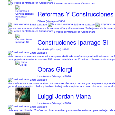
3 veces contratado en Cronoshare
Reformas Y Construcciones 
Bilbao (Vizcaya) 48004
Email validado
Teléfono validado
Somos una empresa dedicada a la construcción y al interiorismo. Trabajamos de la mano 
8 veces contratado en Cronoshare
Construciones Iparrago Sl
Barakaldo (Vizcaya) 48901
Email validado
Hola buenas, somo una nueva microempresa dedicada a reformas y rehavilitaciones con 7
prosupuesto a vuestra economia. Utilizamos materiales de 1ª calidad. Llamanos sin compr
Obras Giorgi
Las Arenas (Vizcaya) 48930
Email validado
Nos dedicamos a construir la vision de nuestros clientes, con una gran experiencia y avala
general, construcción, pladur y también trabajos de carpintería, como colocación de suelos
Luiggi Jordan Viana
Las Arenas (Vizcaya) 48930
Email validado
Hola soy un chico de 20 años con buena actitud y con mucha voluntad para trabajar. Me 