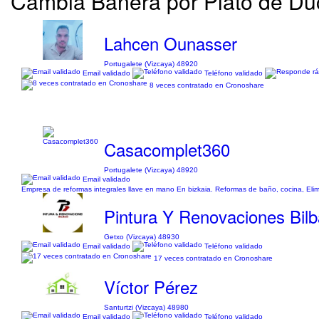
Cambia Bañera por Plato de Du
Lahcen Ounasser
Portugalete (Vizcaya) 48920
Email validado
Teléfono validado
8 veces contratado en Cronoshare
Casacomplet360
Portugalete (Vizcaya) 48920
Email validado
Empresa de reformas integrales llave en mano En bizkaia. Reformas de baño, cocina, Elimi
Pintura Y Renovaciones Bil
Getxo (Vizcaya) 48930
Email validado
Teléfono validado
17 veces contratado en Cronoshare
Víctor Pérez
Santurtzi (Vizcaya) 48980
Email validado
Teléfono validado