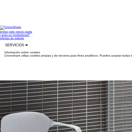
entrar
pide precio gratis
¿eres un profesional?
ofertas de trabajo
SERVICIOS
Información sobre cookies
Cronoshare utiliza cookies propias y de terceros para fines analíticos. Puedes aceptar todas 
información
.