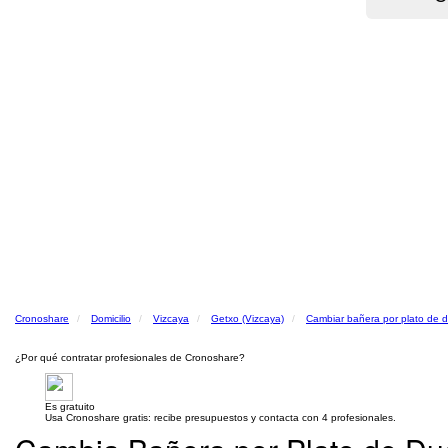
Cronoshare
Domicilio
Vizcaya
Getxo (Vizcaya)
Cambiar bañera por plato de 
¿Por qué contratar profesionales de Cronoshare?
Es gratuito
Usa Cronoshare gratis: recibe presupuestos y contacta con 4 profesionales.