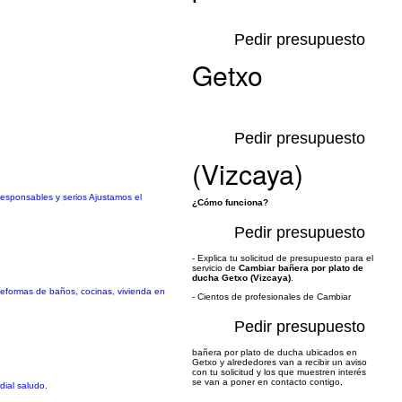
Pedir presupuesto
Getxo
Pedir presupuesto
(Vizcaya)
esponsables y serios Ajustamos el
¿Cómo funciona?
Pedir presupuesto
- Explica tu solicitud de presupuesto para el
servicio de
Cambiar bañera por plato de
ducha Getxo (Vizcaya)
.
 Reformas de baños, cocinas, vivienda en
- Cientos de profesionales de Cambiar
Pedir presupuesto
bañera por plato de ducha ubicados en
Getxo y alrededores van a recibir un aviso
con tu solicitud y los que muestren interés
se van a poner en contacto contigo,
dial saludo.