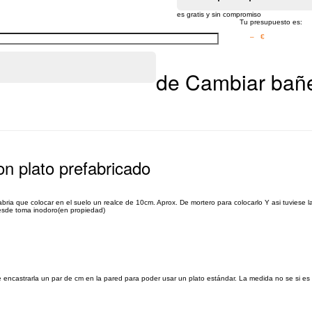
es gratis y sin compromiso
Tu presupuesto es:
– €
de Cambiar bañe
on plato prefabricado
bria que colocar en el suelo un realce de 10cm. Aprox. De mortero para colocarlo Y asi tuviese l
desde toma inodoro(en propiedad)
 encastrarla un par de cm en la pared para poder usar un plato estándar. La medida no se si es