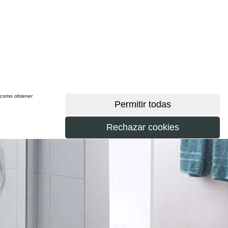
sí como obtener
más