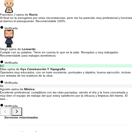
Francisco J opina de
Rocío
:
Al final no la escogimos por otras circunstancias, pero me ha parecido muy profesional y honesta
al darnos el presupuesto. Recomendable 100%.
Verificada
Diego opina de
Leonardo
:
Cumple con su palabra. Tiene en cuenta lo que se le pide. Receptivo y muy trabajador.
Recomendable para trabajos domésticos.
Verificada
EC
Elisa opina de
Gys Construcción Y Topografía
:
Operarios muy educados, con un trato excelente, puntuales y rápidos, buena ejecución, incluso
con retirada de los residuos de la obra.
Verificada
AL
Agustin opina de
Mónica
:
Excelente profesional, cumplidora con las citas pactadas, viendo el día y la hora concertada y
muy bien el equipo de trabajo del que estoy satisfecho por la eficacia y limpieza del mismo. El
tato...
Verificada
Servicios relacionados