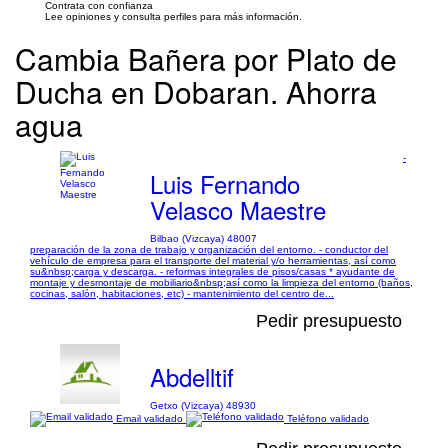
Contrata con confianza
Lee opiniones y consulta perfiles para más información.
Cambia Bañera por Plato de
Ducha en Dobaran. Ahorra
agua
-
Luis Fernando
Velasco Maestre
Bilbao (Vizcaya) 48007
preparación de la zona de trabajo y organización del entorno. - conductor del
vehículo de empresa para el transporte del material y/o herramientas, así como
su&nbsp;carga y descarga. - reformas integrales de pisos/casas * ayudante de
montaje y desmontaje de mobiliario&nbsp;así como la limpieza del entorno (baños,
cocinas, salón, habitaciones, etc) - mantenimiento del centro de...
Pedir presupuesto
Abdelltif
Getxo (Vizcaya) 48930
Email validado
Teléfono validado