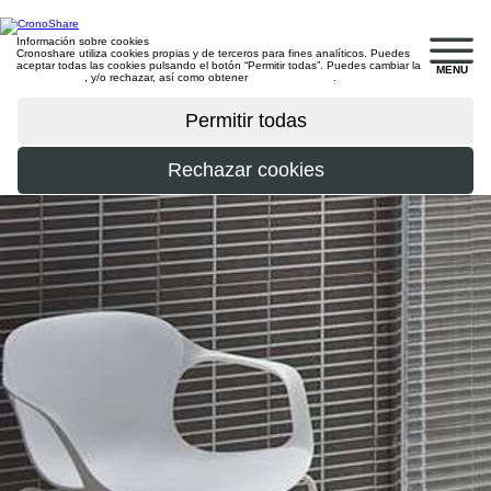
Información sobre cookies
Cronoshare utiliza cookies propias y de terceros para fines analíticos. Puedes
aceptar todas las cookies pulsando el botón “Permitir todas”. Puedes cambiar la
MENU
configuración
, y/o rechazar, así como obtener
más información
.