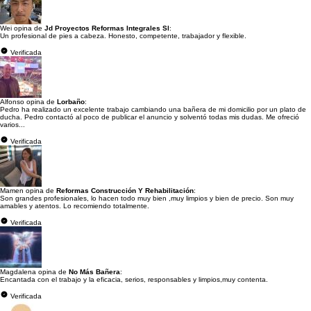
Wei opina de
Jd Proyectos Reformas Integrales Sl
:
Un profesional de pies a cabeza. Honesto, competente, trabajador y flexible.
Verificada
Alfonso opina de
Lorbaño
:
Pedro ha realizado un excelente trabajo cambiando una bañera de mi domicilio por un plato de
ducha. Pedro contactó al poco de publicar el anuncio y solventó todas mis dudas. Me ofreció
varios...
Verificada
Mamen opina de
Reformas Construcción Y Rehabilitación
:
Son grandes profesionales, lo hacen todo muy bien ,muy limpios y bien de precio. Son muy
amables y atentos. Lo recomiendo totalmente.
Verificada
Magdalena opina de
No Más Bañera
:
Encantada con el trabajo y la eficacia, serios, responsables y limpios,muy contenta.
Verificada