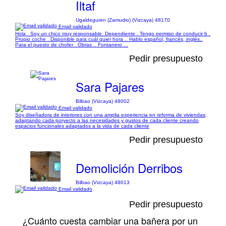
Iltaf
Ugaldeguren (Zamudio) (Vizcaya) 48170
Email validado
Hola . Soy un chico muy responsable. Dependiente . Tengo permiso de conducir b .
Propio coche . Disponible para cuál quier hora .. Hablo español, francés, inglés..
Para el puesto de chofer . Obras .. Fontanero ...
Pedir presupuesto
Sara Pajares
Bilbao (Vizcaya) 48002
Email validado
Soy diseñadora de interiores con una amplia experiencia en reforma de viviendas,
adaptando cada poryecto a las necesidades y gustos de cada cliente creando
espacios funcionales adaptados a la vida de cada cliente
Pedir presupuesto
Demolición Derribos
Bilbao (Vizcaya) 48013
Email validado
Pedir presupuesto
¿Cuánto cuesta cambiar una bañera por un