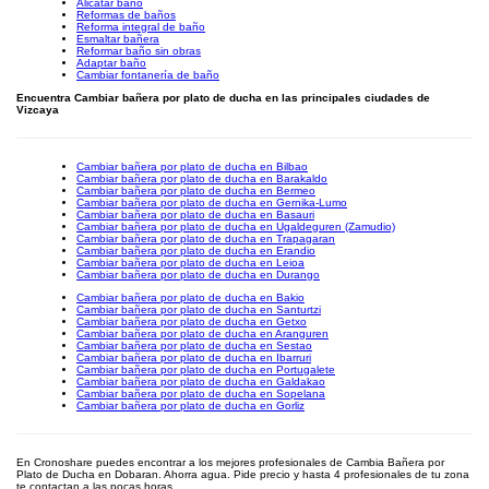
Alicatar baño
Reformas de baños
Reforma integral de baño
Esmaltar bañera
Reformar baño sin obras
Adaptar baño
Cambiar fontanería de baño
Encuentra Cambiar bañera por plato de ducha en las principales ciudades de
Vizcaya
Cambiar bañera por plato de ducha en Bilbao
Cambiar bañera por plato de ducha en Barakaldo
Cambiar bañera por plato de ducha en Bermeo
Cambiar bañera por plato de ducha en Gernika-Lumo
Cambiar bañera por plato de ducha en Basauri
Cambiar bañera por plato de ducha en Ugaldeguren (Zamudio)
Cambiar bañera por plato de ducha en Trapagaran
Cambiar bañera por plato de ducha en Erandio
Cambiar bañera por plato de ducha en Leioa
Cambiar bañera por plato de ducha en Durango
Cambiar bañera por plato de ducha en Bakio
Cambiar bañera por plato de ducha en Santurtzi
Cambiar bañera por plato de ducha en Getxo
Cambiar bañera por plato de ducha en Aranguren
Cambiar bañera por plato de ducha en Sestao
Cambiar bañera por plato de ducha en Ibarruri
Cambiar bañera por plato de ducha en Portugalete
Cambiar bañera por plato de ducha en Galdakao
Cambiar bañera por plato de ducha en Sopelana
Cambiar bañera por plato de ducha en Gorliz
En Cronoshare puedes encontrar a los mejores profesionales de Cambia Bañera por
Plato de Ducha en Dobaran. Ahorra agua. Pide precio y hasta 4 profesionales de tu zona
te contactan a las pocas horas.