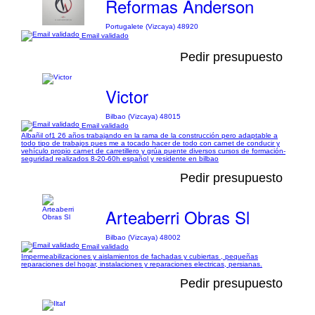
Reformas Anderson
Portugalete (Vizcaya) 48920
Email validado
Pedir presupuesto
Victor
Bilbao (Vizcaya) 48015
Email validado
Albañil of1 26 años trabajando en la rama de la construcción pero adaptable a
todo tipo de trabajos pues me a tocado hacer de todo con carnet de conducir y
vehículo propio carnet de carretillero y grúa puente diversos cursos de formación-
seguridad realizados 8-20-60h español y residente en bilbao
Pedir presupuesto
Arteaberri Obras Sl
Bilbao (Vizcaya) 48002
Email validado
Impermeabilizaciones y aislamientos de fachadas y cubiertas , pequeñas
reparaciones del hogar, instalaciones y reparaciones electricas, persianas.
Pedir presupuesto