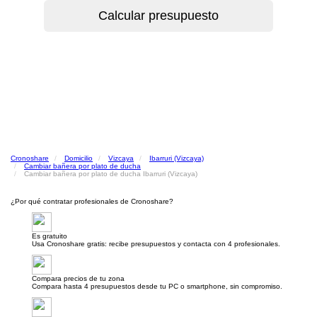
Cronoshare
Domicilio
Vizcaya
Ibarruri (Vizcaya)
Cambiar bañera por plato de ducha
Cambiar bañera por plato de ducha Ibarruri (Vizcaya)
¿Por qué contratar profesionales de Cronoshare?
Es gratuito
Usa Cronoshare gratis: recibe presupuestos y contacta con 4 profesionales.
Compara precios de tu zona
Compara hasta 4 presupuestos desde tu PC o smartphone, sin compromiso.