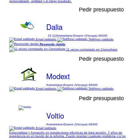
personalizado, agilidad y el mejor resultado.
Pedir presupuesto
Dalia
10 (1)
Amorebieta-Etxano (Vizcaya) 48340
Email validado
Teléfono validado
Responde rápido
11 veces contratado en Cronoshare
Pedir presupuesto
Modext
Amorebieta-Etxano (Vizcaya) 48340
Email validado
Teléfono validado
Pedir presupuesto
Voltio
Amorebieta-Etxano (Vizcaya) 48340
Email validado
Especialidad y formación en instalaciones eléctricas de baja tensión. 7 años de
experiencia en el mundo de la reforma. Puedo resolver cualquier problema y si no