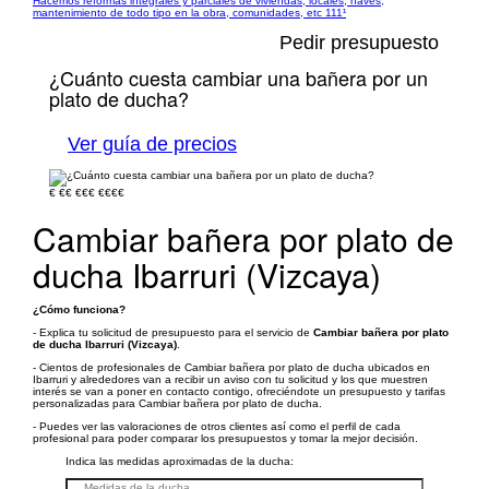
Hacemos reformas integrales y parciales de viviendas, locales, naves,
mantenimiento de todo tipo en la obra, comunidades, etc 111¹
Pedir presupuesto
¿Cuánto cuesta cambiar una bañera por un
plato de ducha?
Ver guía de precios
€
€€
€€€
€€€€
Cambiar bañera por plato de
ducha Ibarruri (Vizcaya)
¿Cómo funciona?
- Explica tu solicitud de presupuesto para el servicio de
Cambiar bañera por plato
de ducha Ibarruri (Vizcaya)
.
- Cientos de profesionales de Cambiar bañera por plato de ducha ubicados en
Ibarruri y alrededores van a recibir un aviso con tu solicitud y los que muestren
interés se van a poner en contacto contigo, ofreciéndote un presupuesto y tarifas
personalizadas para Cambiar bañera por plato de ducha.
- Puedes ver las valoraciones de otros clientes así como el perfil de cada
profesional para poder comparar los presupuestos y tomar la mejor decisión.
Indica las medidas aproximadas de la ducha: