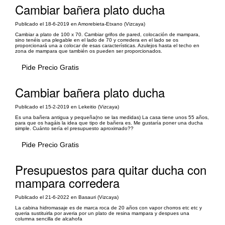
Cambiar bañera plato ducha
Publicado el 18-6-2019 en Amorebieta-Etxano (Vizcaya)
Cambiar a plato de 100 x 70. Cambiar grifos de pared, colocación de mampara,
sino tenéis una plegable en el lado de 70 y corredera en el lado se os
proporcionará una a colocar de esas características. Azulejos hasta el techo en
zona de mampara que también os pueden ser proporcionados.
Pide Precio Gratis
Cambiar bañera plato ducha
Publicado el 15-2-2019 en Lekeitio (Vizcaya)
Es una bañera antigua y pequeña(no se las medidas) La casa tiene unos 55 años,
para que os hagáis la idea que tipo de bañera es. Me gustaría poner una ducha
simple. Cuánto sería el presupuesto aproximado??
Pide Precio Gratis
Presupuestos para quitar ducha con
mampara corredera
Publicado el 21-6-2022 en Basauri (Vizcaya)
La cabina hidromasaje es de marca roca de 20 años con vapor chorros etc etc y
queria sustituirla por averia por un plato de resina mampara y despues una
columna sencilla de alcahofa