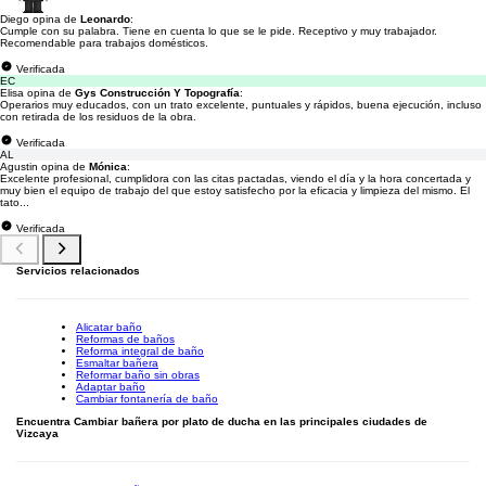
Diego opina de
Leonardo
:
Cumple con su palabra. Tiene en cuenta lo que se le pide. Receptivo y muy trabajador.
Recomendable para trabajos domésticos.
Verificada
EC
Elisa opina de
Gys Construcción Y Topografía
:
Operarios muy educados, con un trato excelente, puntuales y rápidos, buena ejecución, incluso
con retirada de los residuos de la obra.
Verificada
AL
Agustin opina de
Mónica
:
Excelente profesional, cumplidora con las citas pactadas, viendo el día y la hora concertada y
muy bien el equipo de trabajo del que estoy satisfecho por la eficacia y limpieza del mismo. El
tato...
Verificada
Servicios relacionados
Alicatar baño
Reformas de baños
Reforma integral de baño
Esmaltar bañera
Reformar baño sin obras
Adaptar baño
Cambiar fontanería de baño
Encuentra Cambiar bañera por plato de ducha en las principales ciudades de
Vizcaya