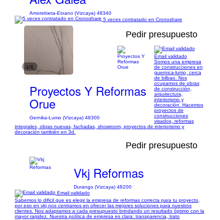
Amorebieta-Etxano (Vizcaya) 48340
5 veces contratado en Cronoshare
Pedir presupuesto
Email validado
Somos una empresa
1/6
de construcciones en
guernica-lumo, cerca
de bilbao. Nos
ocupamos de obras
Proyectos Y Reformas
de construcción,
arquitectura,
Orue
interiorismo y
decoración. Hacemos
proyectos de
construcciones
Gernika-Lumo (Vizcaya) 48300
visados, reformas
integrales, obras nuevas, fachadas, showroom, proyectos de interiorismo y
decoración también en 3d.
Pedir presupuesto
Vkj Reformas
Durango (Vizcaya) 48200
Email validado
Sabemos lo dificil que es elegir la empresa de reformas correcta para tu proyecto,
por eso en vkj nos centramos en ofrecer las mejores soluciones para nuestros
clientes. Nos adaptamos a cada presupuesto brindando un resultado óptimo con la
mayor rapidez. Nuestra política de empresa es clara: transparencia, trato