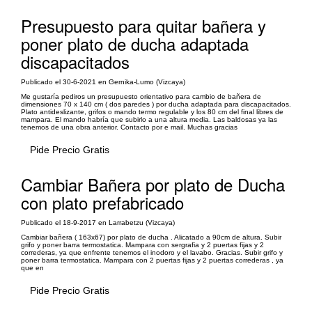
Presupuesto para quitar bañera y
poner plato de ducha adaptada
discapacitados
Publicado el 30-6-2021 en Gernika-Lumo (Vizcaya)
Me gustaría pediros un presupuesto orientativo para cambio de bañera de
dimensiones 70 x 140 cm ( dos paredes ) por ducha adaptada para discapacitados.
Plato antideslizante, grifos o mando termo regulable y los 80 cm del final libres de
mampara. El mando habría que subirlo a una altura media. Las baldosas ya las
tenemos de una obra anterior. Contacto por e mail. Muchas gracias
Pide Precio Gratis
Cambiar Bañera por plato de Ducha
con plato prefabricado
Publicado el 18-9-2017 en Larrabetzu (Vizcaya)
Cambiar bañera ( 163x67) por plato de ducha . Alicatado a 90cm de altura. Subir
grifo y poner barra termostatica. Mampara con sergrafia y 2 puertas fijas y 2
correderas, ya que enfrente tenemos el inodoro y el lavabo. Gracias. Subir grifo y
poner barra termostatica. Mampara con 2 puertas fijas y 2 puertas correderas , ya
que en
Pide Precio Gratis