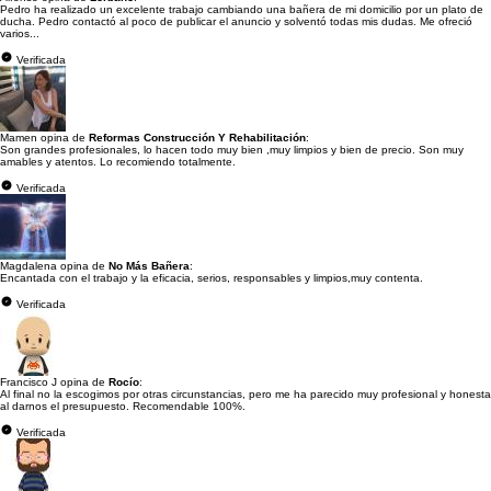
Pedro ha realizado un excelente trabajo cambiando una bañera de mi domicilio por un plato de
ducha. Pedro contactó al poco de publicar el anuncio y solventó todas mis dudas. Me ofreció
varios...
Verificada
Mamen opina de
Reformas Construcción Y Rehabilitación
:
Son grandes profesionales, lo hacen todo muy bien ,muy limpios y bien de precio. Son muy
amables y atentos. Lo recomiendo totalmente.
Verificada
Magdalena opina de
No Más Bañera
:
Encantada con el trabajo y la eficacia, serios, responsables y limpios,muy contenta.
Verificada
Francisco J opina de
Rocío
:
Al final no la escogimos por otras circunstancias, pero me ha parecido muy profesional y honesta
al darnos el presupuesto. Recomendable 100%.
Verificada