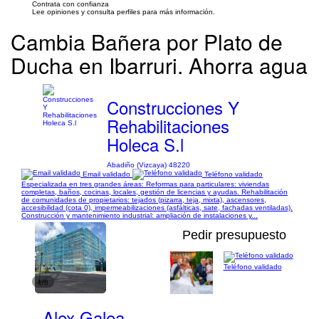
Contrata con confianza
Lee opiniones y consulta perfiles para más información.
Cambia Bañera por Plato de
Ducha en Ibarruri. Ahorra agua
Construcciones Y
Rehabilitaciones
Holeca S.l
Abadiño (Vizcaya) 48220
Email validado
Teléfono validado
Especializada en tres grandes áreas: Reformas para particulares: viviendas
completas, baños, cocinas, locales, gestión de licencias y ayudas. Rehabilitación
de comunidades de propietarios: tejados (pizarra, teja, mixta), ascensores,
accesibilidad (cota 0), impermeabilizaciones (asfálticas, sate, fachadas ventiladas).
Construcción y mantenimiento industrial: ampliación de instalaciones y...
Pedir presupuesto
Teléfono validado
1/8
Alex Galea