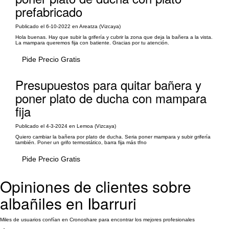
prefabricado
Publicado el 6-10-2022 en Areatza (Vizcaya)
Hola buenas. Hay que subir la grifería y cubrir la zona que deja la bañera a la vista.
La mampara queremos fija con batiente. Gracias por tu atención.
Pide Precio Gratis
Presupuestos para quitar bañera y
poner plato de ducha con mampara
fija
Publicado el 4-3-2024 en Lemoa (Vizcaya)
Quiero cambiar la bañera por plato de ducha. Seria poner mampara y subir grifería
también. Poner un grifo termostático, barra fija más tfno
Pide Precio Gratis
Opiniones de clientes sobre
albañiles en Ibarruri
Miles de usuarios confían en Cronoshare para encontrar los mejores profesionales