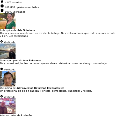
4.8/5 estrellas
+60.000 opiniones recibidas
100% verificadas
Lola opina de
Adv Solutions
:
Oscar y su equipo realizaron un excelente trabajo. Se involucraron en que todo quedara acorde
y bien. Les recomiendo
Verificada
Santiago opina de
Atm Reformas
:
Muy profesional, ha hecho un trabajo excelente. Volveré a contactar si tengo otro trabajo
Verificada
Wei opina de
Jd Proyectos Reformas Integrales Sl
:
Un profesional de pies a cabeza. Honesto, competente, trabajador y flexible.
Verificada
Alfonso opina de
Lorbaño
: