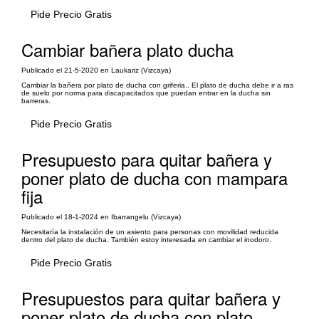
Pide Precio Gratis
Cambiar bañera plato ducha
Publicado el 21-5-2020 en Laukariz (Vizcaya)
Cambiar la bañera por plato de ducha con griferia.. El plato de ducha debe ir a ras
de suelo por norma para discapacitados que puedan entrar en la ducha sin
barreras.
Pide Precio Gratis
Presupuesto para quitar bañera y
poner plato de ducha con mampara
fija
Publicado el 18-1-2024 en Ibarrangelu (Vizcaya)
Necesitaría la instalación de un asiento para personas con movilidad reducida
dentro del plato de ducha. También estoy interesada en cambiar el inodoro.
Pide Precio Gratis
Presupuestos para quitar bañera y
poner plato de ducha con plato