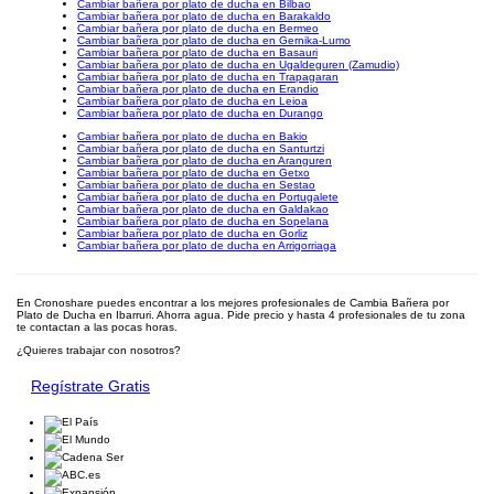
Cambiar bañera por plato de ducha en Bilbao
Cambiar bañera por plato de ducha en Barakaldo
Cambiar bañera por plato de ducha en Bermeo
Cambiar bañera por plato de ducha en Gernika-Lumo
Cambiar bañera por plato de ducha en Basauri
Cambiar bañera por plato de ducha en Ugaldeguren (Zamudio)
Cambiar bañera por plato de ducha en Trapagaran
Cambiar bañera por plato de ducha en Erandio
Cambiar bañera por plato de ducha en Leioa
Cambiar bañera por plato de ducha en Durango
Cambiar bañera por plato de ducha en Bakio
Cambiar bañera por plato de ducha en Santurtzi
Cambiar bañera por plato de ducha en Aranguren
Cambiar bañera por plato de ducha en Getxo
Cambiar bañera por plato de ducha en Sestao
Cambiar bañera por plato de ducha en Portugalete
Cambiar bañera por plato de ducha en Galdakao
Cambiar bañera por plato de ducha en Sopelana
Cambiar bañera por plato de ducha en Gorliz
Cambiar bañera por plato de ducha en Arrigorriaga
En Cronoshare puedes encontrar a los mejores profesionales de Cambia Bañera por
Plato de Ducha en Ibarruri. Ahorra agua. Pide precio y hasta 4 profesionales de tu zona
te contactan a las pocas horas.
¿Quieres trabajar con nosotros?
Regístrate Gratis