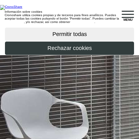
Información sobre cookies
Cronoshare utiliza cookies propias y de terceros para fines analíticos. Puedes
aceptar todas las cookies pulsando el botón “Permitir todas”. Puedes cambiar la
MENU
configuración
, y/o rechazar, así como obtener
más información
.