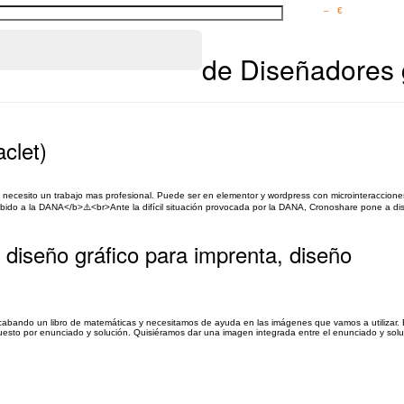
– €
de Diseñadores 
clet)
s, necesito un trabajo mas profesional. Puede ser en elementor y wordpress con microinteraccione
o a la DANA</b>⚠️<br>Ante la difícil situación provocada por la DANA, Cronoshare pone a disp
 diseño gráfico para imprenta, diseño
cabando un libro de matemáticas y necesitamos de ayuda en las imágenes que vamos a utilizar. E
sto por enunciado y solución. Quisiéramos dar una imagen integrada entre el enunciado y solu