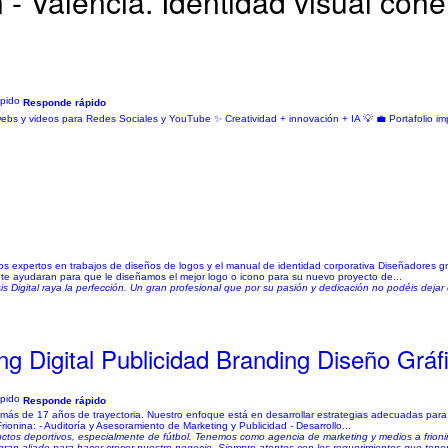
- Valencia. Identidad visual cohe
Responde rápido
bs y videos para Redes Sociales y YouTube ✨ Creatividad + innovación + IA 💡 💼 Portafolio imp
s expertos en trabajos de diseños de logos y el manual de identidad corporativa Diseñadores grá
te ayudaran para que le diseñamos el mejor logo o icono para su nuevo proyecto de...
 Digital raya la perfección. Un gran profesional que por su pasión y dedicación no podéis dejar 
ng Digital Publicidad Branding Diseño Grá
Responde rápido
más de 17 años de trayectoria. Nuestro enfoque está en desarrollar estrategias adecuadas para 
ionina: - Auditoría y Asesoramiento de Marketing y Publicidad - Desarrollo...
tos deportivos, especialmente de fútbol. Tenemos como agencia de marketing y medios a frio
gran aliado para hacer crecer nuestro negocio. Siempre atentos con los requerimientos que ten