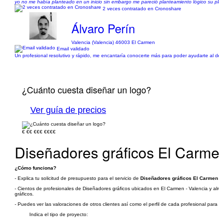
yo no me había planteado en un inicio sin embargo me pareció planteamiento lógico su pl
2 veces contratado en Cronoshare
Álvaro Perín
Valencia (Valencia) 46003 El Carmen
Email validado
Un profesional resolutivo y rápido, me encantaría conocerte más para poder ayudarte al det
¿Cuánto cuesta diseñar un logo?
Ver guía de precios
€
€€
€€€
€€€€
Diseñadores gráficos El Carme
¿Cómo funciona?
- Explica tu solicitud de presupuesto para el servicio de
Diseñadores gráficos El Carmen 
- Cientos de profesionales de Diseñadores gráficos ubicados en El Carmen - Valencia y alr
gráficos.
- Puedes ver las valoraciones de otros clientes así como el perfil de cada profesional par
Indica el tipo de proyecto: