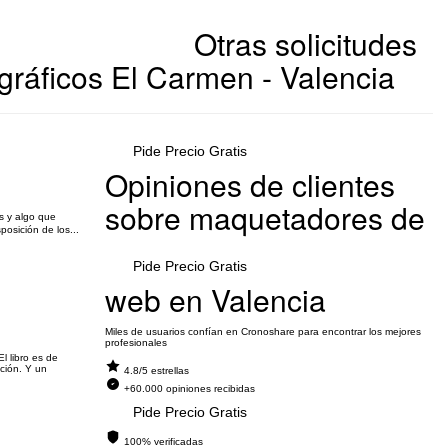
Otras solicitudes
gráficos El Carmen - Valencia
Pide Precio Gratis
Opiniones de clientes
sobre maquetadores de
s y algo que
osición de los...
Pide Precio Gratis
web en Valencia
Miles de usuarios confían en Cronoshare para encontrar los mejores
profesionales
l libro es de
ción. Y un
4.8/5 estrellas
+60.000 opiniones recibidas
Pide Precio Gratis
100% verificadas