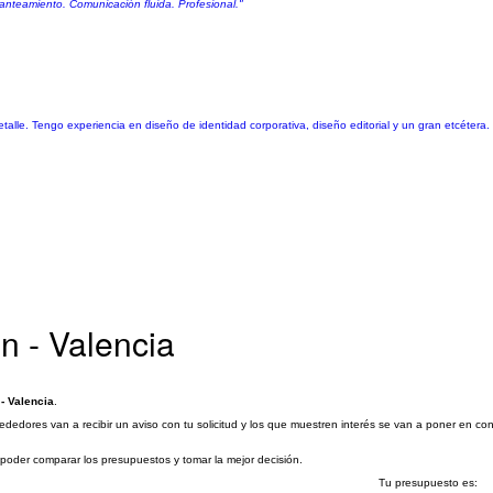
anteamiento. Comunicación fluida. Profesional."
alle. Tengo experiencia en diseño de identidad corporativa, diseño editorial y un gran etcétera. 
n - Valencia
- Valencia
.
ededores van a recibir un aviso con tu solicitud y los que muestren interés se van a poner en c
a poder comparar los presupuestos y tomar la mejor decisión.
Tu presupuesto es: