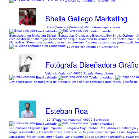
2 veces contratado en Cronoshare
Sheila Gallego Marketing
9,7 (6)
Valencia (Valencia) 46007 Arrancapins Jesus
Email validado
Teléfono validado
Especialista en Marketing Digital | Estrategias Creativas y Efectivas Soy Sheila Gallego, 
está en diseñar estrategias personalizadas que aumenten tu visibilidad, conecten con tu 
Maria dice:
"Durante el periodo que estuvo conmigo, fue una persona muy puntual, dinámi
11 veces contratado en Cronoshare
Fotógrafa Diseñadora Gráfi
Valencia (Valencia) 46006 Ruzafa Monteolivete
Email validado
Teléfono validado
Soy especialista en fotografía de producto, creación de contenido para redes, gestión de l
Esteban Roa
10 (2)
Valencia (Valencia) 46020 Benimaclet
Email validado
Teléfono validado
🚀 Soluciones Digitales que Impulsan tu Negocio Soy Esteban Roa, aliado en estrategia y 
tenga la visibilidad y los resultados que merece. 🔍 Mi primer paso siempre es un Diagnó
Lucia dice:
"Me contactó super rápido. Me preguntó que sobre mis necesidades, sobre eso y