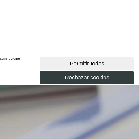
sí como obtener
más