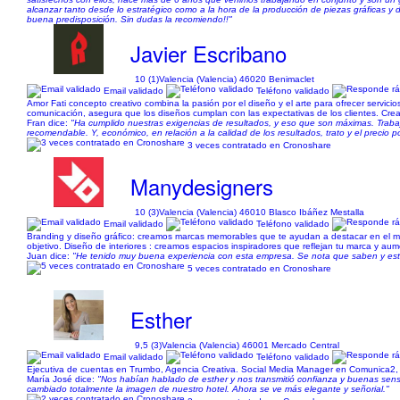
alcanzar tanto desde lo estratégico como a la hora de la producción de piezas gráficas y d
buena predisposición. Sin dudas la recomiendo!!"
Javier Escribano
10 (1)
Valencia (Valencia) 46020 Benimaclet
Email validado
Teléfono validado
Amor Fati concepto creativo combina la pasión por el diseño y el arte para ofrecer servici
comunicación, asegura que los diseños cumplan con las expectativas de los clientes. Cr
Fran dice:
"Ha cumplido nuestras exigencias de resultados, y eso que son máximas. Trabaja
recomendable. Y, económico, en relación a la calidad de los resultados, trato y el precio 
3 veces contratado en Cronoshare
Manydesigners
10 (3)
Valencia (Valencia) 46010 Blasco Ibáñez Mestalla
Email validado
Teléfono validado
Branding y diseño gráfico: creamos marcas memorables que te ayudan a destacar en el merc
objetivo. Diseño de interiores : creamos espacios inspiradores que reflejan tu marca y au
Juan dice:
"He tenido muy buena experiencia con esta empresa. Se nota que saben y est
5 veces contratado en Cronoshare
Esther
9,5 (3)
Valencia (Valencia) 46001 Mercado Central
Email validado
Teléfono validado
Ejecutiva de cuentas en Trumbo, Agencia Creativa. Social Media Manager en Comunica2, 
María José dice:
"Nos habían hablado de esther y nos transmitió confianza y buenas sensa
cambiado totalmente la imagen de nuestro hotel. Ahora se ve más elegante y señorial."