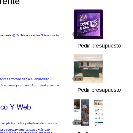
rente
1/19
actante 💰 Tarifas accesibles “Llevamos tu
Pedir presupuesto
ficos profesionales a tu disposición
1/36
de conocer y co tratar. Sus trabajos son de
Pedir presupuesto
fico Y Web
cumplir las metas y objetivos de nuestros
1/14
nina y sinceramente estamos más que
emos y con los objetivos que queremos