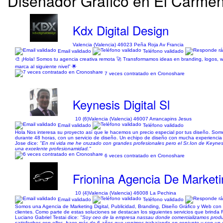
Diseñador Gráfico en El Carmen 
Kdx Digital Design
Valencia (Valencia) 46023 Peña Roja Av Francia
Email validado
Teléfono validado
🎨 ¡Hola! Somos tu agencia creativa remota 🚀 Transformamos ideas en branding, logos, we
marca al siguiente nivel” 🌟
7 veces contratado en Cronoshare
Keynesis Digital Sl
10 (6)
Valencia (Valencia) 46007 Arrancapins Jesus
Email validado
Teléfono validado
Hola Nos interesa su proyecto así que le hacemos un precio especial por tus diseño. Somo
durante 48 horas, con un servicio de diseño. Un echipo de diseño con mucha experiencia 
Jose dice:
"En mi vida me he cruzado con grandes profesionales pero el Sr.Ion de Keynesis
una excelente profesionamidad."
6 veces contratado en Cronoshare
Frionina Agencia De Marketi
10 (4)
Valencia (Valencia) 46008 La Pechina
Email validado
Teléfono validado
Somos una Agencia de Marketing Digital, Publicidad, Branding, Diseño Gráfico y Web con 
clientes. Como parte de estas soluciones se destacan los siguientes servicios que brinda Fr
Luciano Gabriel Testai dice:
"Soy ceo de la empresa nassau donde comercializamos produc
satisfechos con ellos, hace más de 6 años que venimos trabajando en conjunto y son un 