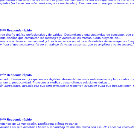
igitales (su trabajo en video marketing es espectacular!). Cuentan con un equipo profesional, a la
Responde rápido
os de diseño gráfico profesionales y de calidad. Desarrollando una creatividad de concepto, que 
eando diseños que comunican los mensajes y valores de las marcas. Cada proyecto en...
mos con Javier en tiempo real, y tuvo la paciencia por el nivel de detalles de las imágenes fot
por hora al que acordamos (al ser un trabajo de varias semanas, que se ampliará a varios meses).
Responde rápido
ado. Diseño web y experiencias digitales: desarrollamos sitios web atractivos y funcionales qu
mentan tu productividad. Proyectos a medida : desarrollamos soluciones únicas...
án preparados, además con sus conocimientos te resuelven cualquier duda que puedas tener. 
Responde rápido
Agencia de Comunicación. Diseñadora gráfica freelance.
ciones así que decidimos hacer el rebranding de nuestra marca con ella. Nos encanta el resulta