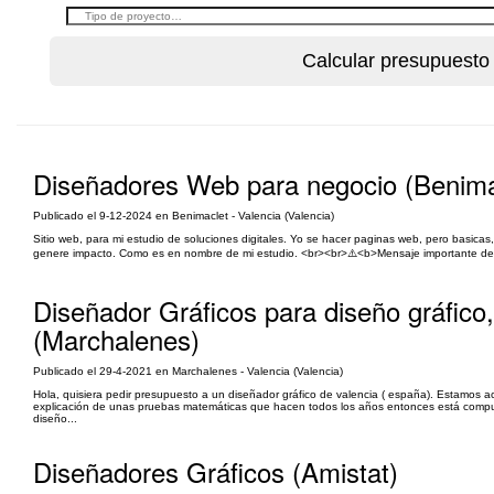
Diseñadores Web para negocio (Benima
Publicado el 9-12-2024 en Benimaclet - Valencia (Valencia)
Sitio web, para mi estudio de soluciones digitales. Yo se hacer paginas web, pero basica
genere impacto. Como es en nombre de mi estudio. <br><br>⚠️<b>Mensaje importante debid
Diseñador Gráficos para diseño gráfico,
(Marchalenes)
Publicado el 29-4-2021 en Marchalenes - Valencia (Valencia)
Hola, quisiera pedir presupuesto a un diseñador gráfico de valencia ( españa). Estamos a
explicación de unas pruebas matemáticas que hacen todos los años entonces está compue
diseño...
Diseñadores Gráficos (Amistat)