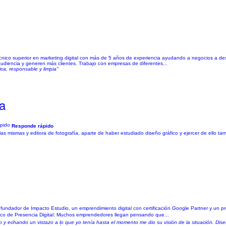
técnico superior en marketing digital con más de 5 años de experiencia ayudando a negocios a des
audiencia y generen más clientes. Trabajo con empresas de diferentes...
ca, responsable y limpia"
ca
Responde rápido
as mismas y editora de fotografía, aparte de haber estudiado diseño gráfico y ejercer de ello ta
fundador de Impacto Estudio, un emprendimiento digital con certificación Google Partner y un pr
stico de Presencia Digital: Muchos emprendedores llegan pensando que...
 echando un vistazo a lo que yo tenía hasta el momento me dio su visión de la situación. Diseñ