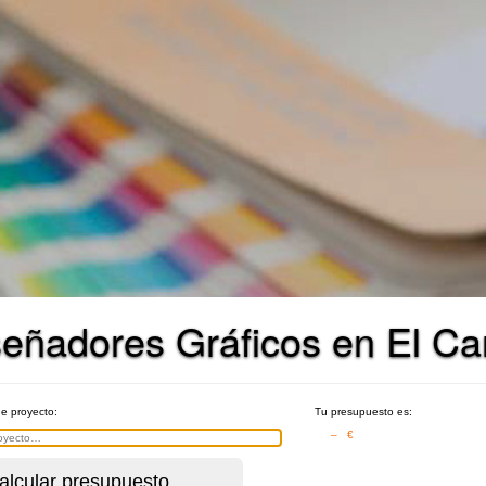
señadores Gráficos en El Ca
de proyecto:
Tu presupuesto es:
– €