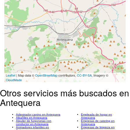
Leaflet
| Map data ©
OpenStreetMap
contributors,
CC-BY-SA
, Imagery ©
CloudMade
Otros servicios más buscados en
Antequera
Adiestrador canino en Antequera
Empleada de hogar en
Albañiles en Antequera
Antequera
Alquiler de furgonetas con
Empresas de catering en
conductor en Antequera
Antequera
Animadores infantiles en
Empresas de limpieza en