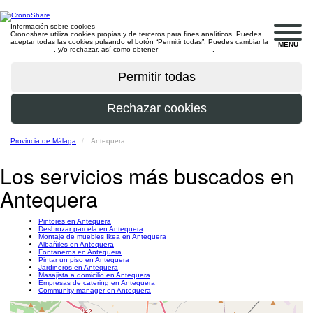
Información sobre cookies
Cronoshare utiliza cookies propias y de terceros para fines analíticos. Puedes
aceptar todas las cookies pulsando el botón “Permitir todas”. Puedes cambiar la
MENU
configuración
, y/o rechazar, así como obtener
más información
.
Provincia de Málaga
Antequera
Los servicios más buscados en
Antequera
Pintores en Antequera
Desbrozar parcela en Antequera
Montaje de muebles Ikea en Antequera
Albañiles en Antequera
Fontaneros en Antequera
Pintar un piso en Antequera
Jardineros en Antequera
Masajista a domicilio en Antequera
Empresas de catering en Antequera
Community manager en Antequera