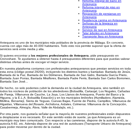
Reforma integral de baño en
Antequera
Reforma integral de piso en
Antequera
Reparación de persianas en
Antequera
Residencia canina en Antequera
Señoras de la limpieza en
Antequera
Servicio de taxi en Antequera
Talar árboles en Antequera
Transporte Ikea en Antequera
Antequera es uno de los municipios más poblados de la provincia de Málaga. En concreto,
cuenta con algo más de 40.000 habitantes. Todo esto nos permite suponer que la oferta de
servicios será entre media y alta.
Si quieres encontrar a
los mejores profesionales de Antequera
, pide presupuesto en
Cronoshare. Te ayudamos a obtener hasta 4 presupuestos diferentes para que puedas valorar
distintas ofertas antes de escoger el mejor servicio.
En nuestra plataforma contamos con profesionales antequeranos que prestan servicios en toda
esta zona (código postal 29200), incluyendo los distintos barrios y barriadas: Barriada de Jesús,
Barriada de la Paz, Barriada de los Dólmenes, Barriada de San Isidro, Barriada García Prieto,
Barriada Juan Porras, Barriada Miraflores, Barriada Padre Ferris, Barriada San Carlos Borromeo,
Barriada San José...
De hecho, no solo podemos cubrir la demanda en la ciudad de Antequera, sino también en
todos los núcleos de población de los alrededores (Bobadilla, Cartaojal, Los Nogales, Cañadas
de Pareja, Villanueva de Cauche, La Joya, Los Llanos de Antequera, Puerto del Barco y la
Higuera, y la E.L.A. Bobadilla Estación) y en los municipios limítrofes (Humilladero, Alameda,
Mollina, Benamejí, Sierra de Yeguas, Cuevas Bajas, Fuente de Piedra, Campillos, Villanueva de
Algaidas, Villanueva del Rosario, Archidona, Ardales, Colmenar, Villanueva de la Concepción,
Casabermeja, Almogía, Álora, Valle de Abdalajís, etc.).
Por otra parte, nos gustaría señalar que la mayoría de nuestros profesionales están dispuestos
a desplazarse si es necesario. En este sentido estás de suerte, ya que Antequera es un
municipio muy bien comunicado. Con respecto a las carreteras, dispone de la autovía A-45, la
autovía A-92, etc. Además dispone de una red de autobuses (Transporte Urbano de Antequera)
para poder moverse por dentro de la ciudad.