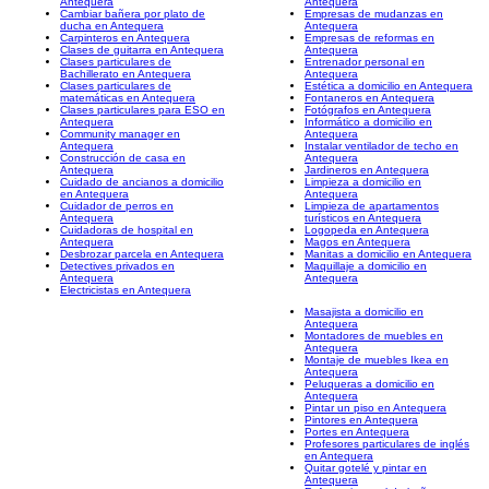
Antequera
Antequera
Cambiar bañera por plato de
Empresas de mudanzas en
ducha en Antequera
Antequera
Carpinteros en Antequera
Empresas de reformas en
Clases de guitarra en Antequera
Antequera
Clases particulares de
Entrenador personal en
Bachillerato en Antequera
Antequera
Clases particulares de
Estética a domicilio en Antequera
matemáticas en Antequera
Fontaneros en Antequera
Clases particulares para ESO en
Fotógrafos en Antequera
Antequera
Informático a domicilio en
Community manager en
Antequera
Antequera
Instalar ventilador de techo en
Construcción de casa en
Antequera
Antequera
Jardineros en Antequera
Cuidado de ancianos a domicilio
Limpieza a domicilio en
en Antequera
Antequera
Cuidador de perros en
Limpieza de apartamentos
Antequera
turísticos en Antequera
Cuidadoras de hospital en
Logopeda en Antequera
Antequera
Magos en Antequera
Desbrozar parcela en Antequera
Manitas a domicilio en Antequera
Detectives privados en
Maquillaje a domicilio en
Antequera
Antequera
Electricistas en Antequera
Masajista a domicilio en
Antequera
Montadores de muebles en
Antequera
Montaje de muebles Ikea en
Antequera
Peluqueras a domicilio en
Antequera
Pintar un piso en Antequera
Pintores en Antequera
Portes en Antequera
Profesores particulares de inglés
en Antequera
Quitar gotelé y pintar en
Antequera