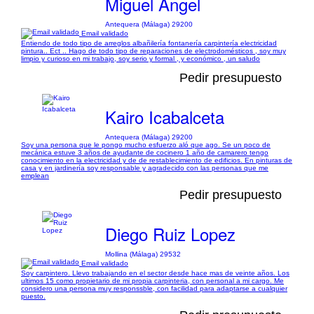
Miguel Ángel
Antequera (Málaga) 29200
Email validado
Entiendo de todo tipo de arreglos albañilería fontanería carpintería electricidad
pintura.. Ect .. Hago de todo tipo de reparaciones de electrodomésticos , soy muy
limpio y curioso en mi trabajo, soy serio y formal , y económico , un saludo
Pedir presupuesto
Kairo Icabalceta
Antequera (Málaga) 29200
Soy una persona que le pongo mucho esfuerzo aló que ago. Se un poco de
mecánica estuve 3 años de ayudante de cocinero 1 año de camarero tengo
conocimiento en la electricidad y de de restablecimiento de edificios. En pinturas de
casa y en jardinería soy responsable y agradecido con las personas que me
emplean
Pedir presupuesto
Diego Ruiz Lopez
Mollina (Málaga) 29532
Email validado
Soy carpintero. Llevo trabajando en el sector desde hace mas de veinte años. Los
ultimos 15 como propietario de mi propia carpinteria, con personal a mi cargo. Me
considero una persona muy responssble, con facilidad para adaptarse a cualquier
puesto.