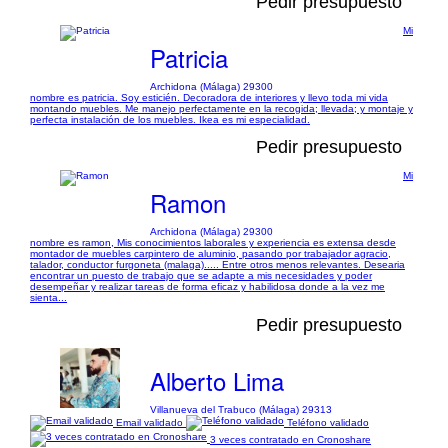
Pedir presupuesto
Mi
Patricia
Archidona (Málaga) 29300
nombre es patricia. Soy esticién. Decoradora de interiores y llevo toda mi vida
montando muebles. Me manejo perfectamente en la recogida; llevada; y montaje y
perfecta instalación de los muebles. Ikea es mi especialidad.
Pedir presupuesto
Mi
Ramon
Archidona (Málaga) 29300
nombre es ramon, Mis conocimientos laborales y experiencia es extensa desde
montador de muebles carpintero de aluminio, pasando por trabajador agracio,
talador, conductor furgoneta (malaga)..... Entre otros menos relevantes. Desearia
encontrar un puesto de trabajo que se adapte a mis necesidades y poder
desempeñar y realizar tareas de forma eficaz y habilidosa donde a la vez me
sienta...
Pedir presupuesto
Alberto Lima
Villanueva del Trabuco (Málaga) 29313
Email validado
Teléfono validado
3 veces contratado en Cronoshare