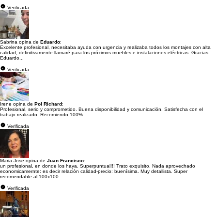
Verificada
Sabrina opina de
Eduardo
:
Excelente profesional, necesitaba ayuda con urgencia y realizaba todos los montajes con alta
calidad, definitivamente llamaré para los próximos muebles e instalaciones eléctricas. Gracias
Eduardo...
Verificada
Irene opina de
Pol Richard
:
Profesional, serio y comprometido. Buena disponibilidad y comunicación. Satisfecha con el
trabajo realizado. Recomiendo 100%
Verificada
Maria Jose opina de
Juan Francisco
:
un profesional, en donde los haya. Superpuntual!!! Trato exquisito. Nada aprovechado
economicamernte: es decir relación calidad-precio: buenísima. Muy detallista. Super
recomendable al 100x100.
Verificada