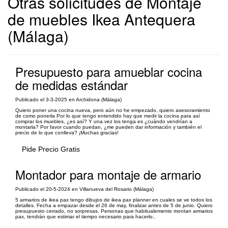
Otras solicitudes de Montaje
de muebles Ikea Antequera
(Málaga)
Presupuesto para amueblar cocina
de medidas estándar
Publicado el 3-3-2025 en Archidona (Málaga)
Quiero poner una cocina nueva, pero aún no he empezado, quiero asesoramiento
de como ponerla Por lo que tengo entendido hay que medir la cocina para así
comprar los muebles, ¿es así? Y una vez los tenga es ¿cuándo vendrían a
montarla? Por favor cuando puedan, ¿me pueden dar información y también el
precio de lo que conlleva? ¡Muchas gracias!
Pide Precio Gratis
Montador para montaje de armario
Publicado el 20-5-2024 en Villanueva del Rosario (Málaga)
5 armarios de ikea pax tengo dibujos de ikea pax planner en cuales se ve todos los
detalles. Fecha a empazar desde el 26 de may, finalizar antes de 5 de junio. Quiero
presupuesto cerrado, no sorpresas. Personas que habitualemente montan armarios
pax, tendrán que estimar el tiempo necesario para hacerlo..