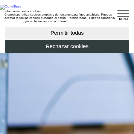
Información sobre cookies
Cronoshare utiliza cookies propias y de terceros para fines analíticos. Puedes
aceptar todas las cookies pulsando el botón “Permitir todas”. Puedes cambiar la
MENU
configuración
, y/o rechazar, así como obtener
más información
.