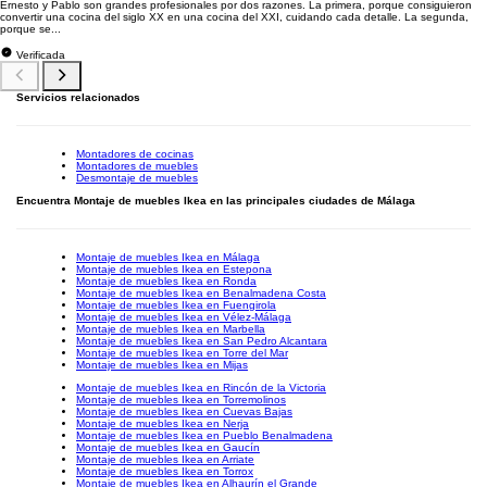
Ernesto y Pablo son grandes profesionales por dos razones. La primera, porque consiguieron
convertir una cocina del siglo XX en una cocina del XXI, cuidando cada detalle. La segunda,
porque se...
Verificada
Servicios relacionados
Montadores de cocinas
Montadores de muebles
Desmontaje de muebles
Encuentra Montaje de muebles Ikea en las principales ciudades de Málaga
Montaje de muebles Ikea en Málaga
Montaje de muebles Ikea en Estepona
Montaje de muebles Ikea en Ronda
Montaje de muebles Ikea en Benalmadena Costa
Montaje de muebles Ikea en Fuengirola
Montaje de muebles Ikea en Vélez-Málaga
Montaje de muebles Ikea en Marbella
Montaje de muebles Ikea en San Pedro Alcantara
Montaje de muebles Ikea en Torre del Mar
Montaje de muebles Ikea en Mijas
Montaje de muebles Ikea en Rincón de la Victoria
Montaje de muebles Ikea en Torremolinos
Montaje de muebles Ikea en Cuevas Bajas
Montaje de muebles Ikea en Nerja
Montaje de muebles Ikea en Pueblo Benalmadena
Montaje de muebles Ikea en Gaucín
Montaje de muebles Ikea en Arriate
Montaje de muebles Ikea en Torrox
Montaje de muebles Ikea en Alhaurín el Grande