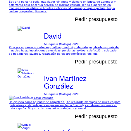
Soy una persona seria, trabajador, dinamico y siempre en busca de aprender y
esforzardo para hacer un servicio de maxima calidad. Tengo experiencia en
montajes de muebles de hoteles e oficinas. Mudanzas, chapa e pintura, limpia
coches, seguridad, limpieza.
Pedir presupuesto
David
Antequera (Málaga) 29200
Píde presupuesto por whatsapp al hago todo tipo de trabajos, desde montaje de
muebles hasta instalaciones electricas, persianas, toldos, calefacción, colocacion
de fregaderos, lavabos, reparación de electrodomésticos, etc, etc.
Pedir presupuesto
Ivan Martínez
González
Antequera (Málaga) 29200
Email validado
He ejercido como aprendiz de carpintería , he realizado montajes de muebles para
particulares y staneds para empresas en ifema (madrid) y en diferentes ferias en
toda españa. Soy un chico simpatico, trabajador y formal
Pedir presupuesto