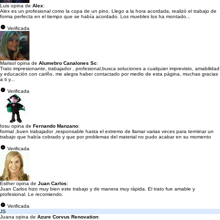
Luis opina de
Alex
:
Alex es un profesional como la copa de un pino. Llego a la hora acordada, realizó el trabajo de
forma perfecta en el tiempo que se había acordado. Los muebles los ha montado...
Verificada
Marisol opina de
Alumebro Canalones Sc
:
Trato impresionante, trabajador , profesional,busca soluciones a cualquier imprevisto, amabilidad
y educación con cariño, me alegra haber contactado por medio de esta página, muchas gracias
a ti y...
Verificada
Iosu opina de
Fernando Manzano
:
formal ,buen trabajador ,responsable hasta el extremo de llamar varias veces para terminar un
trabajo que había cobrado y que por problemas del material no pudo acabar en su momento
Verificada
Esther opina de
Juan Carlos
:
Juan Carlos hizo muy bien este trabajo y de manera muy rápida. El trato fue amable y
profesional. Le recomiendo.
Verificada
JS
Juana opina de
Azure Corvus Renovation
: