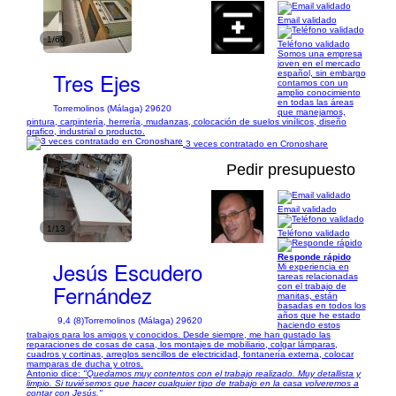
Email validado
1/60
Teléfono validado
Somos una empresa
joven en el mercado
Tres Ejes
español, sin embargo
contamos con un
amplio conocimiento
en todas las áreas
Torremolinos (Málaga) 29620
que manejamos,
pintura, carpintería, herrería, mudanzas, colocación de suelos vinílicos, diseño
grafico, industrial o producto.
3 veces contratado en Cronoshare
Pedir presupuesto
Email validado
1/13
Teléfono validado
Responde rápido
Jesús Escudero
Mi experiencia en
tareas relacionadas
Fernández
con el trabajo de
manitas, están
basadas en todos los
años que he estado
9,4 (8)
Torremolinos (Málaga) 29620
haciendo estos
trabajos para los amigos y conocidos. Desde siempre, me han gustado las
reparaciones de cosas de casa, los montajes de mobiliario, colgar lámparas,
cuadros y cortinas, arreglos sencillos de electricidad, fontanería externa, colocar
mamparas de ducha y otros.
Antonio dice:
"Quedamos muy contentos con el trabajo realizado. Muy detallista y
limpio. Si tuviésemos que hacer cualquier tipo de trabajo en la casa volveremos a
contar con Jesús."