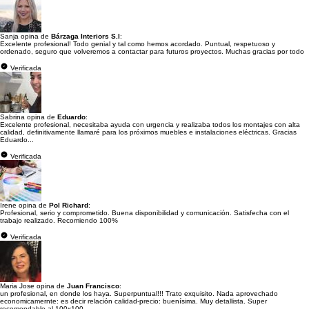
Sanja opina de
Bárzaga Interiors S.l
:
Excelente profesional! Todo genial y tal como hemos acordado. Puntual, respetuoso y
ordenado, seguro que volveremos a contactar para futuros proyectos. Muchas gracias por todo
Verificada
Sabrina opina de
Eduardo
:
Excelente profesional, necesitaba ayuda con urgencia y realizaba todos los montajes con alta
calidad, definitivamente llamaré para los próximos muebles e instalaciones eléctricas. Gracias
Eduardo...
Verificada
Irene opina de
Pol Richard
:
Profesional, serio y comprometido. Buena disponibilidad y comunicación. Satisfecha con el
trabajo realizado. Recomiendo 100%
Verificada
Maria Jose opina de
Juan Francisco
:
un profesional, en donde los haya. Superpuntual!!! Trato exquisito. Nada aprovechado
economicamernte: es decir relación calidad-precio: buenísima. Muy detallista. Super
recomendable al 100x100.