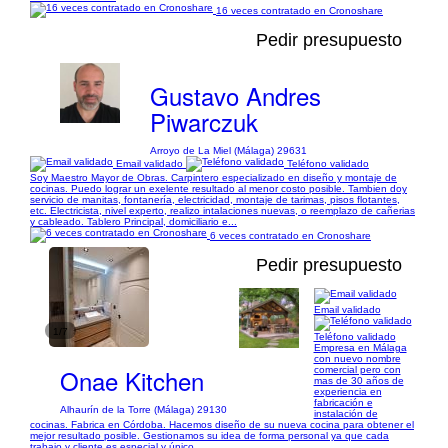
16 veces contratado en Cronoshare
Pedir presupuesto
Gustavo Andres
Piwarczuk
Arroyo de La Miel (Málaga) 29631
Email validado
Teléfono validado
Soy Maestro Mayor de Obras. Carpintero especializado en diseño y montaje de
cocinas. Puedo lograr un exelente resultado al menor costo posible. Tambien doy
servicio de manitas, fontanería, electricidad, montaje de tarimas, pisos flotantes,
etc. Electricista, nivel experto, realizo intalaciones nuevas, o reemplazo de cañerias
y cableado. Tablero Principal, domiciliario e...
6 veces contratado en Cronoshare
Pedir presupuesto
Email validado
1/7
Teléfono validado
Empresa en Málaga
con nuevo nombre
Onae Kitchen
comercial pero con
mas de 30 años de
experiencia en
fabricación e
Alhaurín de la Torre (Málaga) 29130
instalación de
cocinas. Fabrica en Córdoba. Hacemos diseño de su nueva cocina para obtener el
mejor resultado posible. Gestionamos su idea de forma personal ya que cada
trabajo y cliente es especial y único.