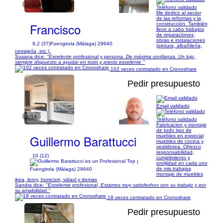
1/12
Teléfono validado
Me dedico al sector
de las reformas y la
Francisco
construcción. También
llevo a cabo trabajos
de reparaciones,
obras e instalaciones
9,2 (37)
Fuengirola (Málaga) 29640
(pintura, albañilería,
cerrajería, etc.).
Susana dice:
"Excelente profesional y persona. De máxima confianza. Un lujo,
siempre dispuesto a ayudar en todo y precio excelente "
102 veces contratado en Cronoshare
Pedir presupuesto
Email validado
1/14
Teléfono validado
Fabricacion y montaje
de todo tipo de
Guillermo Barattucci
muebles en especial
muebles de cocina y
vestidorea. Ofrezco
responsabilidad,
10 (12)
cumplimiento y
|
prolijidad en cada uno
de mis trabajos
Fuengirola (Málaga) 29640
montaje de muebles
ikea, leroy, homcom, vidaxl y demas
Sandra dice:
"Excelente profesional, Estamos muy satisfechos con su trabajo y por
su amabilidad."
18 veces contratado en Cronoshare
Pedir presupuesto