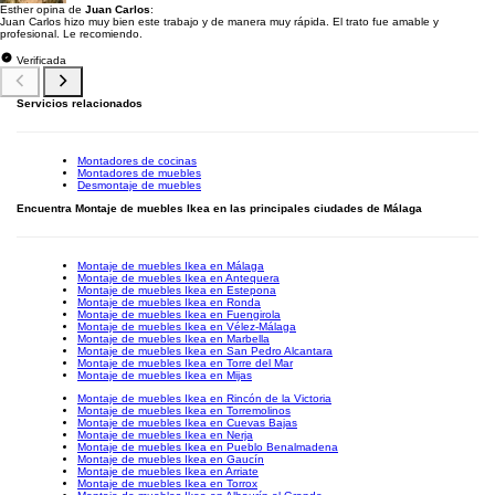
Esther opina de
Juan Carlos
:
Juan Carlos hizo muy bien este trabajo y de manera muy rápida. El trato fue amable y
profesional. Le recomiendo.
Verificada
Servicios relacionados
Montadores de cocinas
Montadores de muebles
Desmontaje de muebles
Encuentra Montaje de muebles Ikea en las principales ciudades de Málaga
Montaje de muebles Ikea en Málaga
Montaje de muebles Ikea en Antequera
Montaje de muebles Ikea en Estepona
Montaje de muebles Ikea en Ronda
Montaje de muebles Ikea en Fuengirola
Montaje de muebles Ikea en Vélez-Málaga
Montaje de muebles Ikea en Marbella
Montaje de muebles Ikea en San Pedro Alcantara
Montaje de muebles Ikea en Torre del Mar
Montaje de muebles Ikea en Mijas
Montaje de muebles Ikea en Rincón de la Victoria
Montaje de muebles Ikea en Torremolinos
Montaje de muebles Ikea en Cuevas Bajas
Montaje de muebles Ikea en Nerja
Montaje de muebles Ikea en Pueblo Benalmadena
Montaje de muebles Ikea en Gaucín
Montaje de muebles Ikea en Arriate
Montaje de muebles Ikea en Torrox