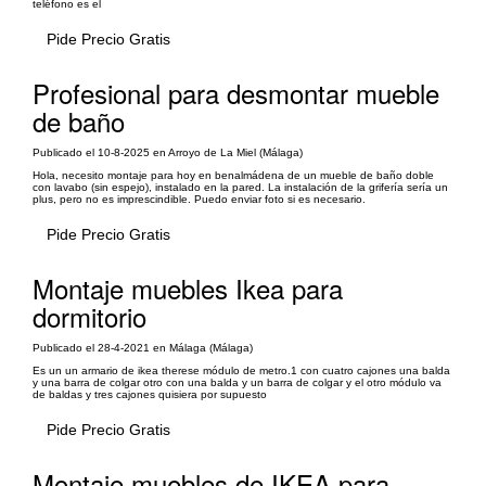
teléfono es el
Pide Precio Gratis
Profesional para desmontar mueble
de baño
Publicado el 10-8-2025 en Arroyo de La Miel (Málaga)
Hola, necesito montaje para hoy en benalmádena de un mueble de baño doble
con lavabo (sin espejo), instalado en la pared. La instalación de la grifería sería un
plus, pero no es imprescindible. Puedo enviar foto si es necesario.
Pide Precio Gratis
Montaje muebles Ikea para
dormitorio
Publicado el 28-4-2021 en Málaga (Málaga)
Es un un armario de ikea therese módulo de metro.1 con cuatro cajones una balda
y una barra de colgar otro con una balda y un barra de colgar y el otro módulo va
de baldas y tres cajones quisiera por supuesto
Pide Precio Gratis
Montaje muebles de IKEA para