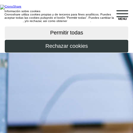
Información sobre cookies
Cronoshare utiliza cookies propias y de terceros para fines analíticos. Puedes
aceptar todas las cookies pulsando el botón “Permitir todas”. Puedes cambiar la
MENU
configuración
, y/o rechazar, así como obtener
más información
.