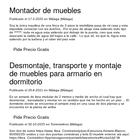
Montador de muebles
Publicado el 17-2-2020 en Málaga (Málaga)
Soy la única inquilina de una finca de 3 pisos la imobiliária pasa de mi casa y esta
imposible contactar con los dueños.. Por el piso de abajo esta saliendo todo tipo
de ******, toda mi agua esta saliendo por debajo de la puerta, creo que esta
atascado la salida de agua del bajos a la calle.. Lo que sé, es que la. Agua esta
saliendo por la bañera y el váter del piso este
Pide Precio Gratis
Desmontaje, transporte y montaje
de muebles para armario en
dormitorio
Publicado el 26-8-2021 en Málaga (Málaga)
Es un armario de ikea modular de 2 metros y medio de ancho el cual hay que
desmontar , transaladar y montar en un vestidor que me he hecho en un piso ... El
dormitorio donde se encuentra el armario está en una casa de dos plantas y se
encuentra en la planta de arriba
Pide Precio Gratis
Publicado el 30-10-2025 en Torremolinos (Málaga)
Son dos de estos https://www. Ikea. Com/es/es/p/pax-Estructura-Armario-Blanco-
90458235/ unidos y con dos puertas correderas y leds El mueble enteroe stá aquí:
https://ikea. Com/addon-App/storageone/pax/web/latest/es/es/#/u/wz2dj3 Mi