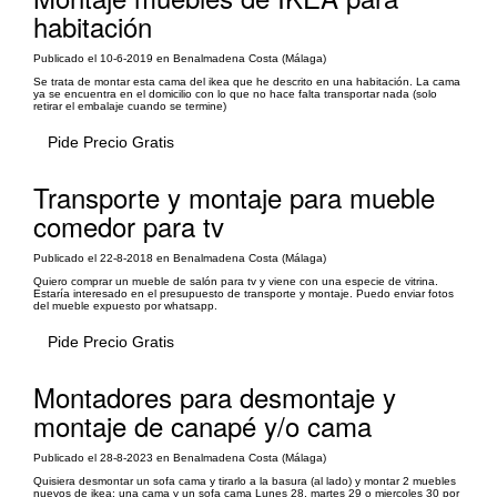
habitación
Publicado el 10-6-2019 en Benalmadena Costa (Málaga)
Se trata de montar esta cama del ikea que he descrito en una habitación. La cama
ya se encuentra en el domicilio con lo que no hace falta transportar nada (solo
retirar el embalaje cuando se termine)
Pide Precio Gratis
Transporte y montaje para mueble
comedor para tv
Publicado el 22-8-2018 en Benalmadena Costa (Málaga)
Quiero comprar un mueble de salón para tv y viene con una especie de vitrina.
Estaría interesado en el presupuesto de transporte y montaje. Puedo enviar fotos
del mueble expuesto por whatsapp.
Pide Precio Gratis
Montadores para desmontaje y
montaje de canapé y/o cama
Publicado el 28-8-2023 en Benalmadena Costa (Málaga)
Quisiera desmontar un sofa cama y tirarlo a la basura (al lado) y montar 2 muebles
nuevos de ikea: una cama y un sofa cama Lunes 28, martes 29 o miercoles 30 por