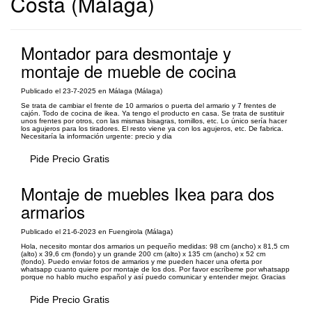
Costa (Málaga)
Montador para desmontaje y
montaje de mueble de cocina
Publicado el 23-7-2025 en Málaga (Málaga)
Se trata de cambiar el frente de 10 armarios o puerta del armario y 7 frentes de
cajón. Todo de cocina de ikea. Ya tengo el producto en casa. Se trata de sustituir
unos frentes por otros, con las mismas bisagras, tornillos, etc. Lo único sería hacer
los agujeros para los tiradores. El resto viene ya con los agujeros, etc. De fabrica.
Necesitaría la información urgente: precio y dia
Pide Precio Gratis
Montaje de muebles Ikea para dos
armarios
Publicado el 21-6-2023 en Fuengirola (Málaga)
Hola, necesito montar dos armarios un pequeño medidas: 98 cm (ancho) x 81,5 cm
(alto) x 39,6 cm (fondo) y un grande 200 cm (alto) x 135 cm (ancho) x 52 cm
(fondo). Puedo enviar fotos de armarios y me pueden hacer una oferta por
whatsapp cuanto quiere por montaje de los dos. Por favor escríbeme por whatsapp
porque no hablo mucho español y así puedo comunicar y entender mejor. Gracias
Pide Precio Gratis