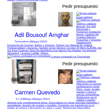
Pedir presupuesto
Email validado
1/26
Teléfono validado
Buenas, Soy Adil
Electricista y
Adil Bousouf Amghar
Fontanero Instalación
Nueva, Cambios De
Cuadros Eléctrico,
Pequeñas Y Grandes
Torremolinos (Málaga) 29620
Instalaciones,
Fontanería De Cocinas, Baños y Terrazas. Trabajo Con Material De Calidad,
Profesionalidad y Garantía. También tengo Siempre Conmigo El Mejor ALBAÑIL Del
Sur Para Cualquier Tarea De Albañilería Que Habría Que Realizar, Por Ejemplo,
Alicatados, Levantar Ladrillo, Pladur...
3 veces contratado en Cronoshare
Pedir presupuesto
Email validado
1/62
Teléfono validado
Ofrecemos un servicio
profesional en pintar
Carmen Quevedo
Pisos, casas, locales,
garajes y naves a
precios competitivos.
Destácanos por la
9,7 (2)
Málaga (Málaga) 29010
calidad y rapidez
dejando todo completamente limpio. Especialistas en pintar viviendas habitadas y
amuebladas, lacados de puertas y muebles. Contamos con experiencia en el
ámbito de pintura y decoración en pisos y casas. Referencias Disponibles.