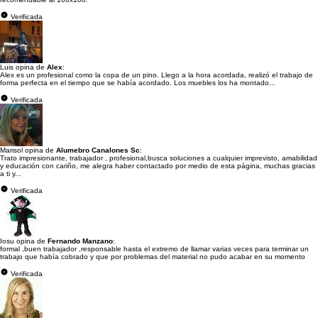
Verificada
Luis opina de
Alex
:
Alex es un profesional como la copa de un pino. Llego a la hora acordada, realizó el trabajo de
forma perfecta en el tiempo que se había acordado. Los muebles los ha montado...
Verificada
Marisol opina de
Alumebro Canalones Sc
:
Trato impresionante, trabajador , profesional,busca soluciones a cualquier imprevisto, amabilidad
y educación con cariño, me alegra haber contactado por medio de esta página, muchas gracias
a ti y...
Verificada
Iosu opina de
Fernando Manzano
:
formal ,buen trabajador ,responsable hasta el extremo de llamar varias veces para terminar un
trabajo que había cobrado y que por problemas del material no pudo acabar en su momento
Verificada