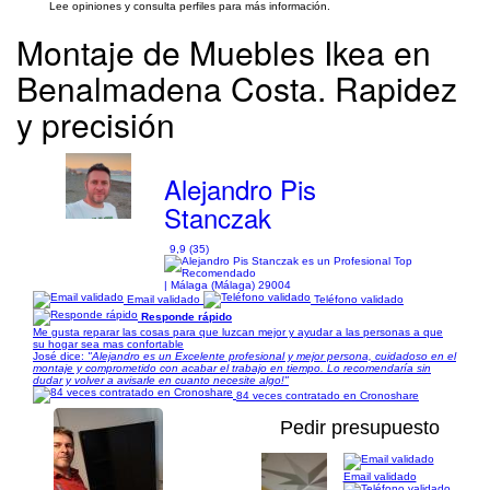
Lee opiniones y consulta perfiles para más información.
Montaje de Muebles Ikea en
Benalmadena Costa. Rapidez
y precisión
Alejandro Pis
Stanczak
9,9 (35)
| Málaga (Málaga) 29004
Email validado
Teléfono validado
Responde rápido
Me gusta reparar las cosas para que luzcan mejor y ayudar a las personas a que
su hogar sea mas confortable
José dice:
"Alejandro es un Excelente profesional y mejor persona, cuidadoso en el
montaje y comprometido con acabar el trabajo en tiempo. Lo recomendaría sin
dudar y volver a avisarle en cuanto necesite algo!"
84 veces contratado en Cronoshare
Pedir presupuesto
Email validado