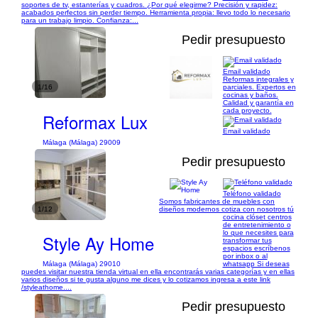
soportes de tv, estanterías y cuadros. ¿Por qué elegirme? Precisión y rapidez:
acabados perfectos sin perder tiempo. Herramienta propia: llevo todo lo necesario
para un trabajo limpio. Confianza:...
Pedir presupuesto
Email validado
Reformas integrales y
1/16
parciales. Expertos en
cocinas y baños.
Calidad y garantía en
cada proyecto.
Reformax Lux
Email validado
Málaga (Málaga) 29009
Pedir presupuesto
Teléfono validado
Somos fabricantes de muebles con
1/12
diseños modernos cotiza con nosotros tú
cocina clóset centros
de entretenimiento o
lo que necesites para
Style Ay Home
transformar tus
espacios escríbenos
por inbox o al
Málaga (Málaga) 29010
whatsapp Si deseas
puedes visitar nuestra tienda virtual en ella encontrarás varias categorías y en ellas
varios diseños si te gusta alguno me dices y lo cotizamos ingresa a este link
/styleathome....
Pedir presupuesto