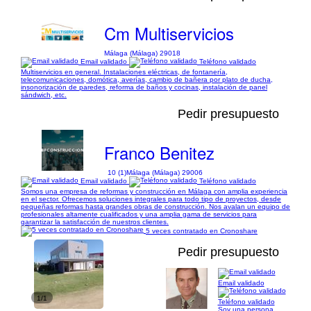
Cm Multiservicios
Málaga (Málaga) 29018
Email validado
Teléfono validado
Multiservicios en general. Instalaciones eléctricas, de fontanería,
telecomunicaciones, domótica, averías, cambio de bañera por plato de ducha,
insonorización de paredes, reforma de baños y cocinas, instalación de panel
sándwich, etc.
Pedir presupuesto
Franco Benitez
10 (1)
Málaga (Málaga) 29006
Email validado
Teléfono validado
Somos una empresa de reformas y construcción en Málaga con amplia experiencia
en el sector. Ofrecemos soluciones integrales para todo tipo de proyectos, desde
pequeñas reformas hasta grandes obras de construcción. Nos avalan un equipo de
profesionales altamente cualificados y una amplia gama de servicios para
garantizar la satisfacción de nuestros clientes.
5 veces contratado en Cronoshare
Pedir presupuesto
Email validado
1/1
Teléfono validado
Soy una persona