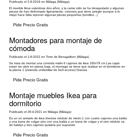
Publicado el 2-9-2019 en Málaga (Málaga)
El mueble lleva usándose dos años, y la cama nido se ha desajustado y algunas
piezas de han deformado ligeramente, creemos que tiene arreglo aunque a lo
mejor hace falta reponer algunas piezas pequeñas (tornillos...)
Pide Precio Gratis
Montadores para montaje de
cómoda
Publicado el 1-9-2022 en Torre de Benagalbon (Málaga)
Se trata de montar una comoda malm 6 cajones de ikea 160x78 cm Las cajas
estan sin abrir en planta baja, el montage se tiene que realizar en el dormitorio en
la planta 1 (vivienda unifamiliar de facil acceso) Gracias
Pide Precio Gratis
Montaje muebles Ikea para
dormitorio
Publicado el 28-4-2021 en Málaga (Málaga)
Es un un armario de ikea therese módulo de metro.1 con cuatro cajones una balda
y una barra de colgar otro con una balda y un barra de colgar y el otro módulo va
de baldas y tres cajones quisiera por supuesto
Pide Precio Gratis