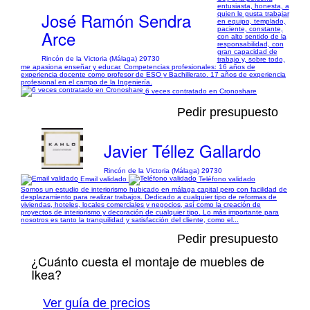
entusiasta, honesta, a
José Ramón Sendra
quien le gusta trabajar
en equipo, templado,
paciente, constante,
Arce
con alto sentido de la
responsabilidad, con
gran capacidad de
Rincón de la Victoria (Málaga) 29730
trabajo y, sobre todo,
me apasiona enseñar y educar. Competencias profesionales: 16 años de
experiencia docente como profesor de ESO y Bachillerato. 17 años de experiencia
profesional en el campo de la Ingeniería.
6 veces contratado en Cronoshare
Pedir presupuesto
Javier Téllez Gallardo
Rincón de la Victoria (Málaga) 29730
Email validado
Teléfono validado
Somos un estudio de interiorismo hubicado en málaga capital pero con facilidad de
desplazamiento para realizar trabajos. Dedicado a cualquier tipo de reformas de
viviendas, hoteles, locales comerciales y negocios, así como la creación de
proyectos de interiorismo y decoración de cualquier tipo. Lo más importante para
nosotros es tanto la tranquilidad y satisfacción del cliente, como el...
Pedir presupuesto
¿Cuánto cuesta el montaje de muebles de
Ikea?
Ver guía de precios