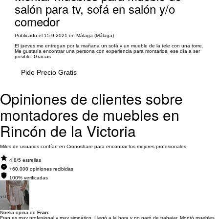
salón para tv, sofá en salón y/o
comedor
Publicado el 15-9-2021 en Málaga (Málaga)
El jueves me entregan por la mañana un sofá y un mueble de la tele con una torre.
Me gustaría encontrar una persona con experiencia para montarlos, ese día a ser
posible. Gracias
Pide Precio Gratis
Opiniones de clientes sobre
montadores de muebles en
Rincón de la Victoria
Miles de usuarios confían en Cronoshare para encontrar los mejores profesionales
4.8/5 estrellas
+60.000 opiniones recibidas
100% verificadas
Noelia opina de
Fran
:
Fran es muy profesional y muy simpático. Llegó a la hora y no paró de trabajar. Montó muebles