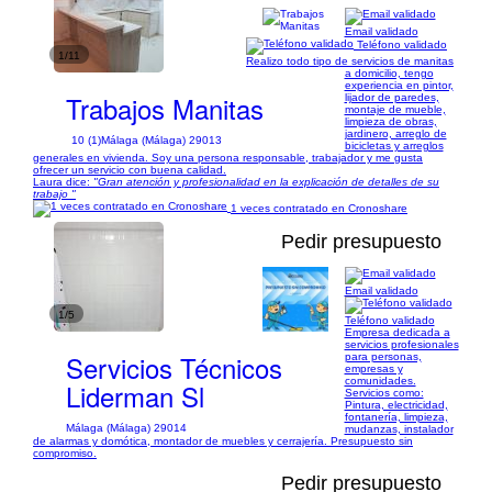
Email validado
Teléfono validado
1/11
Realizo todo tipo de servicios de manitas
a domicilio, tengo
experiencia en pintor,
Trabajos Manitas
lijador de paredes,
montaje de mueble,
limpieza de obras,
jardinero, arreglo de
10 (1)
Málaga (Málaga) 29013
bicicletas y arreglos
generales en vivienda. Soy una persona responsable, trabajador y me gusta
ofrecer un servicio con buena calidad.
Laura dice:
"Gran atención y profesionalidad en la explicación de detalles de su
trabajo "
1 veces contratado en Cronoshare
Pedir presupuesto
Email validado
1/5
Teléfono validado
Empresa dedicada a
servicios profesionales
Servicios Técnicos
para personas,
empresas y
comunidades.
Liderman Sl
Servicios como:
Pintura, electricidad,
fontanería, limpieza,
Málaga (Málaga) 29014
mudanzas, instalador
de alarmas y domótica, montador de muebles y cerrajería. Presupuesto sin
compromiso.
Pedir presupuesto