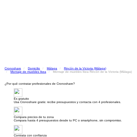
Cronoshare
Domicilio
Málaga
Rincón de la Victoria (Málaga)
Montaje de muebles Ikea
Montaje de muebles Ikea Rincón de la Victoria (Málaga)
¿Por qué contratar profesionales de Cronoshare?
Es gratuito
Usa Cronoshare gratis: recibe presupuestos y contacta con 4 profesionales.
Compara precios de tu zona
Compara hasta 4 presupuestos desde tu PC o smartphone, sin compromiso.
Contrata con confianza