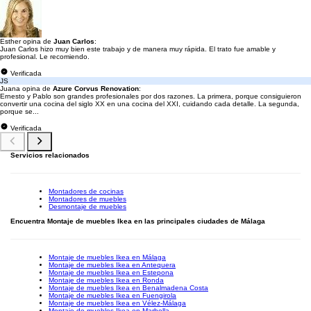
Esther opina de
Juan Carlos
:
Juan Carlos hizo muy bien este trabajo y de manera muy rápida. El trato fue amable y
profesional. Le recomiendo.
Verificada
JS
Juana opina de
Azure Corvus Renovation
:
Ernesto y Pablo son grandes profesionales por dos razones. La primera, porque consiguieron
convertir una cocina del siglo XX en una cocina del XXI, cuidando cada detalle. La segunda,
porque se...
Verificada
Servicios relacionados
Montadores de cocinas
Montadores de muebles
Desmontaje de muebles
Encuentra Montaje de muebles Ikea en las principales ciudades de Málaga
Montaje de muebles Ikea en Málaga
Montaje de muebles Ikea en Antequera
Montaje de muebles Ikea en Estepona
Montaje de muebles Ikea en Ronda
Montaje de muebles Ikea en Benalmadena Costa
Montaje de muebles Ikea en Fuengirola
Montaje de muebles Ikea en Vélez-Málaga
Montaje de muebles Ikea en Marbella