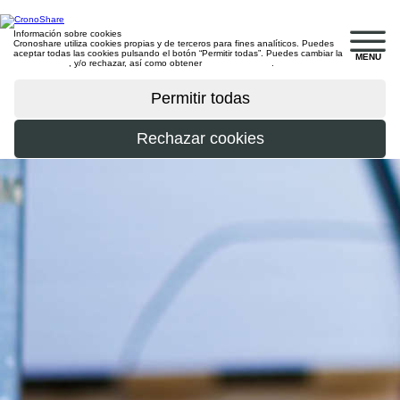
Información sobre cookies
Cronoshare utiliza cookies propias y de terceros para fines analíticos. Puedes
aceptar todas las cookies pulsando el botón “Permitir todas”. Puedes cambiar la
MENU
configuración
, y/o rechazar, así como obtener
más información
.