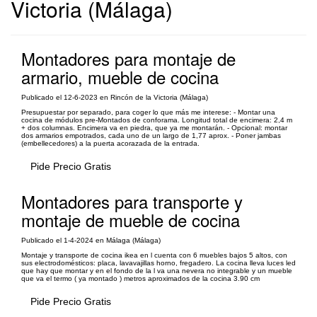
Victoria (Málaga)
Montadores para montaje de
armario, mueble de cocina
Publicado el 12-6-2023 en Rincón de la Victoria (Málaga)
Presupuestar por separado, para coger lo que más me interese: - Montar una
cocina de módulos pre-Montados de conforama. Longitud total de encimera: 2,4 m
+ dos columnas. Encimera va en piedra, que ya me montarán. - Opcional: montar
dos armarios empotrados, cada uno de un largo de 1,77 aprox. - Poner jambas
(embellecedores) a la puerta acorazada de la entrada.
Pide Precio Gratis
Montadores para transporte y
montaje de mueble de cocina
Publicado el 1-4-2024 en Málaga (Málaga)
Montaje y transporte de cocina ikea en l cuenta con 6 muebles bajos 5 altos, con
sus electrodomésticos: placa, lavavajillas horno, fregadero. La cocina lleva luces led
que hay que montar y en el fondo de la l va una nevera no integrable y un mueble
que va el termo ( ya montado ) metros aproximados de la cocina 3.90 cm
Pide Precio Gratis