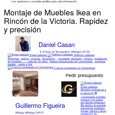
Lee opiniones y consulta perfiles para más información.
Montaje de Muebles Ikea en
Rincón de la Victoria. Rapidez
y precisión
Daniel Casan
9 (1)
Torre de Benagalbon (Málaga) 29738
Email validado
Teléfono validado
Reformas , baños , cocinas , fontanería , , ensolado, alicatado , pintura , instalación
de muebles …… más de 20 años , Damos presupuesto sin compromiso , empresa
familiar , padre e hijo
3 veces contratado en Cronoshare
Pedir presupuesto
Email validado
Montaje profesional a
1/5
tu alcance! 🛠️
¿Compraste muebles
nuevos y no sabes
Guillermo Figueira
por dónde empezar?
Me dedico al montaje
integral de mobiliario
(hogar, oficina e ikea),
Málaga (Málaga) 29013
instalación de