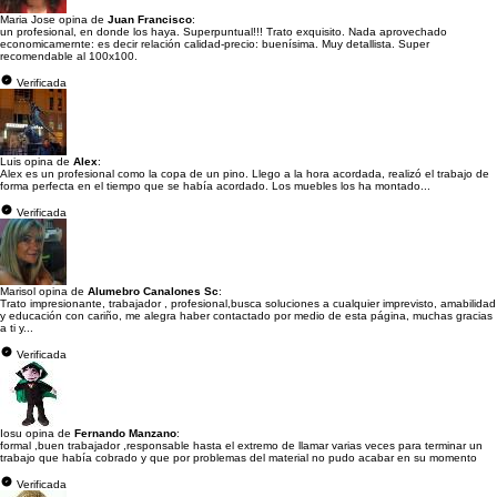
Maria Jose opina de
Juan Francisco
:
un profesional, en donde los haya. Superpuntual!!! Trato exquisito. Nada aprovechado
economicamernte: es decir relación calidad-precio: buenísima. Muy detallista. Super
recomendable al 100x100.
Verificada
Luis opina de
Alex
:
Alex es un profesional como la copa de un pino. Llego a la hora acordada, realizó el trabajo de
forma perfecta en el tiempo que se había acordado. Los muebles los ha montado...
Verificada
Marisol opina de
Alumebro Canalones Sc
:
Trato impresionante, trabajador , profesional,busca soluciones a cualquier imprevisto, amabilidad
y educación con cariño, me alegra haber contactado por medio de esta página, muchas gracias
a ti y...
Verificada
Iosu opina de
Fernando Manzano
:
formal ,buen trabajador ,responsable hasta el extremo de llamar varias veces para terminar un
trabajo que había cobrado y que por problemas del material no pudo acabar en su momento
Verificada