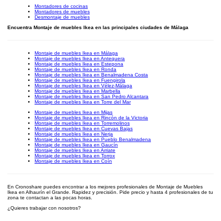
Montadores de cocinas
Montadores de muebles
Desmontaje de muebles
Encuentra Montaje de muebles Ikea en las principales ciudades de Málaga
Montaje de muebles Ikea en Málaga
Montaje de muebles Ikea en Antequera
Montaje de muebles Ikea en Estepona
Montaje de muebles Ikea en Ronda
Montaje de muebles Ikea en Benalmadena Costa
Montaje de muebles Ikea en Fuengirola
Montaje de muebles Ikea en Vélez-Málaga
Montaje de muebles Ikea en Marbella
Montaje de muebles Ikea en San Pedro Alcantara
Montaje de muebles Ikea en Torre del Mar
Montaje de muebles Ikea en Mijas
Montaje de muebles Ikea en Rincón de la Victoria
Montaje de muebles Ikea en Torremolinos
Montaje de muebles Ikea en Cuevas Bajas
Montaje de muebles Ikea en Nerja
Montaje de muebles Ikea en Pueblo Benalmadena
Montaje de muebles Ikea en Gaucín
Montaje de muebles Ikea en Arriate
Montaje de muebles Ikea en Torrox
Montaje de muebles Ikea en Coín
En Cronoshare puedes encontrar a los mejores profesionales de Montaje de Muebles
Ikea en Alhaurín el Grande. Rapidez y precisión. Pide precio y hasta 4 profesionales de tu
zona te contactan a las pocas horas.
¿Quieres trabajar con nosotros?