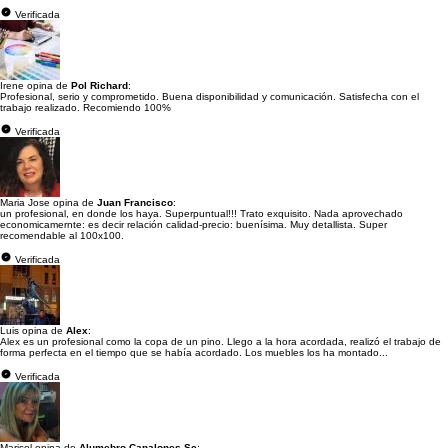
Verificada
Irene opina de
Pol Richard
:
Profesional, serio y comprometido. Buena disponibilidad y comunicación. Satisfecha con el
trabajo realizado. Recomiendo 100%
Verificada
Maria Jose opina de
Juan Francisco
:
un profesional, en donde los haya. Superpuntual!!! Trato exquisito. Nada aprovechado
economicamernte: es decir relación calidad-precio: buenísima. Muy detallista. Super
recomendable al 100x100.
Verificada
Luis opina de
Alex
:
Alex es un profesional como la copa de un pino. Llego a la hora acordada, realizó el trabajo de
forma perfecta en el tiempo que se había acordado. Los muebles los ha montado...
Verificada
Marisol opina de
Alumebro Canalones Sc
: