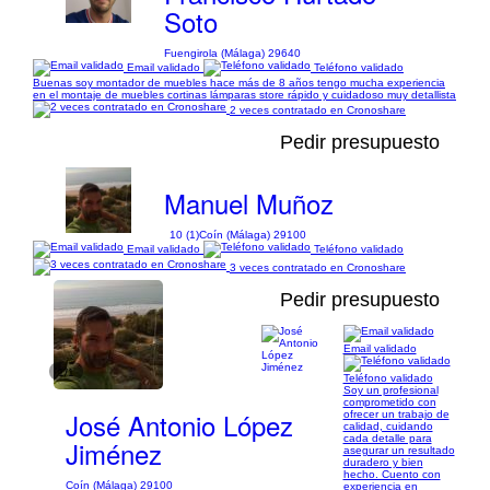
Soto
Fuengirola (Málaga) 29640
Email validado
Teléfono validado
Buenas soy montador de muebles hace más de 8 años tengo mucha experiencia
en el montaje de muebles cortinas lámparas store rápido y cuidadoso muy detallista
2 veces contratado en Cronoshare
Pedir presupuesto
Manuel Muñoz
10 (1)
Coín (Málaga) 29100
Email validado
Teléfono validado
3 veces contratado en Cronoshare
Pedir presupuesto
Email validado
1/1
Teléfono validado
Soy un profesional
comprometido con
José Antonio López
ofrecer un trabajo de
calidad, cuidando
cada detalle para
Jiménez
asegurar un resultado
duradero y bien
hecho. Cuento con
Coín (Málaga) 29100
experiencia en