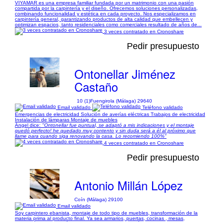
VIYAMAR es una empresa familiar fundada por un matrimonio con una pasión
compartida por la carpintería y el diseño. Ofrecemos soluciones personalizadas,
combinando funcionalidad y estética en cada proyecto. Nos especializamos en
carpintería general, garantizando productos de alta calidad que embellecen y
optimizan espacios, tanto residenciales como comerciales resultado de años de...
3 veces contratado en Cronoshare
Pedir presupuesto
Ontonellar Jiménez
Castaño
10 (1)
Fuengirola (Málaga) 29640
Email validado
Teléfono validado
Emergencias de electricidad Solución de averías eléctricas Trabajos de electricidad
Instalación de lámparas Montaje de muebles
Ángel dice:
"Ontonellar fue puntual, se adaptó a mis indicaciones y el montaje
quedó perfecto! he quedado muy contento y sin duda será a él al próximo que
llame para cuando siga renovando la casa. Lo recomiendo 100%"
4 veces contratado en Cronoshare
Pedir presupuesto
Antonio Millán López
Coín (Málaga) 29100
Email validado
Soy carpintero ebanista, montaje de todo tipo de muebles, transformación de la
materia prima al producto final. Ya sea armarios, puertas, cocinas , mesas,