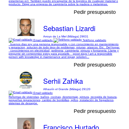
estanterías ect. También puedo encargarme de la logística de cualquier material o
producto. Dirigir una empresa de carpintería sobre la madera o melaminas.
Pedir presupuesto
Sebastian Lizardi
Arroyo de La Miel (Málaga) 29631
Email validado
Teléfono validado
_buenos dias soy una persona responsable y con conocimiento en mantenimiento
y reparacion, solucion de todo tipor de problemas, roturas, atascos. Etc.. Del hogar.
_conocimientos en electricidad, jardineria, carpinteria, pintura y fontaneria. Llame y
pregunte sin compromiso estoy para ayudarle. _good days I am a responsible
person with knowledge in maintenance and repair, solution...
Pedir presupuesto
Serhii Zahika
Alhaurín el Grande (Málaga) 29120
Email validado
Reformas de viviendas, baños, cocinas, desmontaje, pintura, recogida de basura,
pequeñas reparaciones, cambio de bombillas, grifos, instalación de fregaderos,
sistemas de desagüe.
Pedir presupuesto
Francisco Hurtado