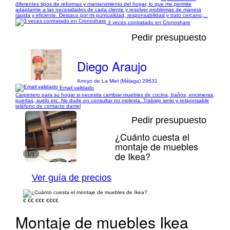
diferentes tipos de reformas y mantenimiento del hogar, lo que me permite
adaptarme a las necesidades de cada cliente y resolver problemas de manera
rápida y eficiente. Destaco por mi puntualidad, responsabilidad y trato cercano,...
3 veces contratado en Cronoshare
Pedir presupuesto
Diego Araujo
Arroyo de La Miel (Málaga) 29631
Email validado
Carpintero para su hogar si necesita cambiar muebles de cocina, baños, encimeras,
puertas, suelo etc. No dude en consultar no molesta. Trabajo serio y responsable
teléfono de contacto daniel
Pedir presupuesto
¿Cuánto cuesta el
montaje de muebles
de Ikea?
1/1
Ver guía de precios
€
€€
€€€
€€€€
Montaje de muebles Ikea