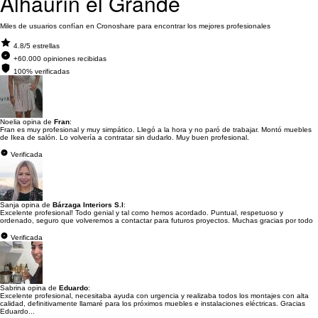
Alhaurín el Grande
Miles de usuarios confían en Cronoshare para encontrar los mejores profesionales
4.8/5 estrellas
+60.000 opiniones recibidas
100% verificadas
Noelia opina de
Fran
:
Fran es muy profesional y muy simpático. Llegó a la hora y no paró de trabajar. Montó muebles
de Ikea de salón. Lo volvería a contratar sin dudarlo. Muy buen profesional.
Verificada
Sanja opina de
Bárzaga Interiors S.l
:
Excelente profesional! Todo genial y tal como hemos acordado. Puntual, respetuoso y
ordenado, seguro que volveremos a contactar para futuros proyectos. Muchas gracias por todo
Verificada
Sabrina opina de
Eduardo
:
Excelente profesional, necesitaba ayuda con urgencia y realizaba todos los montajes con alta
calidad, definitivamente llamaré para los próximos muebles e instalaciones eléctricas. Gracias
Eduardo...