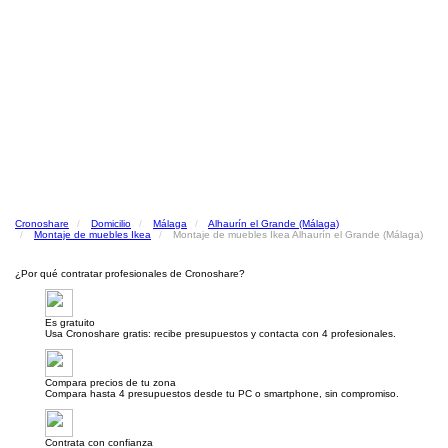
Cronoshare
Domicilio
Málaga
Alhaurín el Grande (Málaga)
Montaje de muebles Ikea
Montaje de muebles Ikea Alhaurín el Grande (Málaga)
¿Por qué contratar profesionales de Cronoshare?
Es gratuito
Usa Cronoshare gratis: recibe presupuestos y contacta con 4 profesionales.
Compara precios de tu zona
Compara hasta 4 presupuestos desde tu PC o smartphone, sin compromiso.
Contrata con confianza