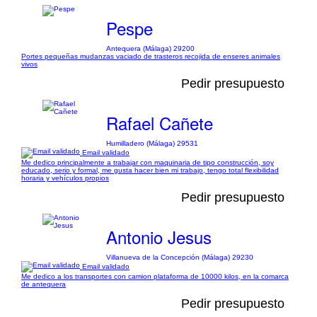
Pespe
Antequera (Málaga) 29200
Portes pequeñas mudanzas vaciado de trasteros recojida de enseres animales
vivos
Pedir presupuesto
Rafael Cañete
Humilladero (Málaga) 29531
Email validado
Me dedico principalmente a trabajar con maquinaria de tipo construcción, soy
educado, serio y formal, me gusta hacer bien mi trabajo, tengo total flexibilidad
horaria y vehículos propios
Pedir presupuesto
Antonio Jesus
Villanueva de la Concepción (Málaga) 29230
Email validado
Me dedico a los transportes con camion plataforma de 10000 kilos, en la comarca
de antequera
Pedir presupuesto