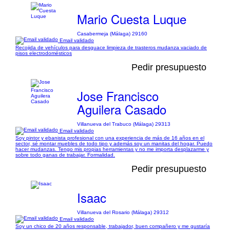
Mario Cuesta Luque
Casabermeja (Málaga) 29160
Email validado
Recojida de vehículos para desguace limpieza de trasteros mudanza vaciado de
pisos electrodomésticos
Pedir presupuesto
Jose Francisco
Aguilera Casado
Villanueva del Trabuco (Málaga) 29313
Email validado
Soy pintor y ebanista profesional con una experiencia de más de 16 años en el
sector, sé montar muebles de todo tipo y además soy un manitas del hogar. Puedo
hacer mudanzas. Tengo mis propias herramientas y no me importa desplazarme y
sobre todo ganas de trabajar. Formalidad.
Pedir presupuesto
Isaac
Villanueva del Rosario (Málaga) 29312
Email validado
Soy un chico de 20 años responsable, trabajador, buen compañero y me gustaría