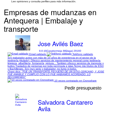
Lee opiniones y consulta perfiles para más información.
Empresas de mudanzas en
Antequera | Embalaje y
transporte
Jose Avilés Baez
9,6 (4)
Casabermeja (Málaga) 29160
Email validado
Teléfono validado
Soy trabajador activo con más de 10 años de experiencia en el sector de la
jardinería (titulado). Ofrezco servicios de mantenimiento general como jardinería,
limpieza, albañilería, fontanería, pintura... Tambien ofrezco servicios de tranporte y
bultos Traslados de personas por toda península e islas.Tengo mis títulos de ESO
y Bachillerato. Soy muy serio y trabajador, no fumo ni bebo.
Charo dice:
"FUE UN TRANSPORTE PEQUEÑO DE UN SITIO CERCANO, Y JOSE
FUE AMABLE Y CUMPLIO CON LO QUE HABIAMOS ACORDADO. LO
RECOMIENDO"
10 veces contratado en Cronoshare
Pedir presupuesto
Salvadora Cantarero
Avila