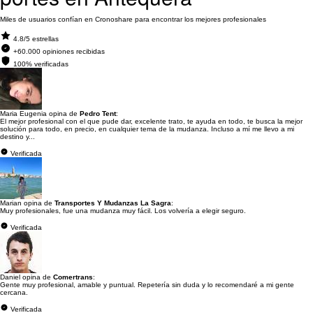
Miles de usuarios confían en Cronoshare para encontrar los mejores profesionales
4.8/5 estrellas
+60.000 opiniones recibidas
100% verificadas
Maria Eugenia opina de
Pedro Tent
:
El mejor profesional con el que pude dar, excelente trato, te ayuda en todo, te busca la mejor
solución para todo, en precio, en cualquier tema de la mudanza. Incluso a mí me llevo a mi
destino y...
Verificada
Marian opina de
Transportes Y Mudanzas La Sagra
:
Muy profesionales, fue una mudanza muy fácil. Los volvería a elegir seguro.
Verificada
Daniel opina de
Comertrans
:
Gente muy profesional, amable y puntual. Repetería sin duda y lo recomendaré a mi gente
cercana.
Verificada