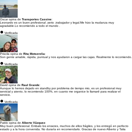
Oscar opina de
Transportes Cassine
:
Leonardo es un buen profesional ,serio ,trabajador y legal.Me hizo la mudanza muy
agradable.Lo recomiendo a todo el mundo .
Verificada
Priscila opina de
Rita Motserelia
:
Son gente amable, rápida, puntual y nos ayudaron a cargar las cajas. Realmente lo recomiendo.
Verificada
David opina de
Raul Grande
:
Aunque lo hemos dejado en standby por problema de tiempo mio, es un profesional muy
servicial y atento, lo recomiendo 100%, en cuanto me organice lo llamaré para realizar el
servicio.
Verificada
Pablo opina de
Alberto Vázquez
:
Muy buen profesional. Embalo los enseres, muchos de ellos frágiles, y los entregó en perfecto
estado y a la hora convenida. No duraría en recomendarlo. Gracias de nuevo Alberto y Talia