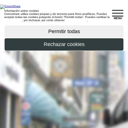
Información sobre cookies
Cronoshare utiliza cookies propias y de terceros para fines analíticos. Puedes
aceptar todas las cookies pulsando el botón “Permitir todas”. Puedes cambiar la
MENU
configuración
, y/o rechazar, así como obtener
más información
.