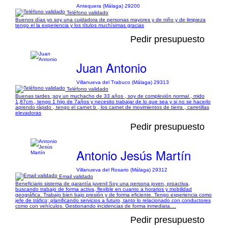
Antequera (Málaga) 29200
Teléfono validado
Buenos días yo soy una cuidadora de personas mayores y de niño y de limpieza
tengo el la experiencia y los títulos muchísimas gracias
Pedir presupuesto
Juan Antonio
Villanueva del Trabuco (Málaga) 29313
Teléfono validado
Buenas tardes ;soy un muchacho de 33 años , soy de complexión normal , mido
1,87cm , tengo 1 hijo de 7años y necesito trabajar de lo que sea y si no se hacerlo
aprendo rápido , tengo el carnet b , los carnet de movimientos de tierra , carretillas
elevadoras
Pedir presupuesto
Antonio Jesús Martín
Villanueva del Rosario (Málaga) 29312
Email validado
Beneficiario sistema de garantía juvenil Soy una persona joven, proactiva,
buscando trabajo de forma activa, flexible en cuanto a horarios y mobilidad
geográfica. Trabajo bien bajo presión y de forma eficiente. Tengo experiencia como
jefe de tráfico; planificando servicios a futuro, tanto lo relacionado con conductores
como con vehículos. Gestionando incidencias de forma inmediata....
Pedir presupuesto