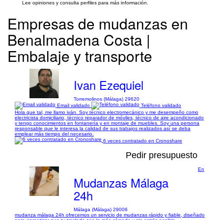
Lee opiniones y consulta perfiles para más información.
Empresas de mudanzas en
Benalmadena Costa |
Embalaje y transporte
Ivan Ezequiel
Torremolinos (Málaga) 29620
Email validado
Teléfono validado
Hola que tal, me llamo iván. Soy técnico electromecánico y me desempeño como
electricista domiciliario, técnico reparador de móviles, técnico de aire acondicionado
y tengo conocimientos en fontanería y en montaje de muebles. Soy una persona
responsable que le interesa la calidad de sus trabajos realizados así se deba
emplear más tiempo del necesario.
6 veces contratado en Cronoshare
Pedir presupuesto
En
Mudanzas Málaga
24h
Málaga (Málaga) 29006
mudanza málaga 24h ofrecemos un servicio de mudanzas rápido y fiable, diseñado