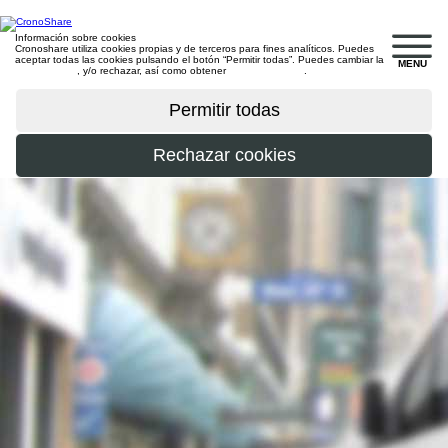
Información sobre cookies
Cronoshare utiliza cookies propias y de terceros para fines analíticos. Puedes
aceptar todas las cookies pulsando el botón “Permitir todas”. Puedes cambiar la
MENU
configuración
, y/o rechazar, así como obtener
más información
.