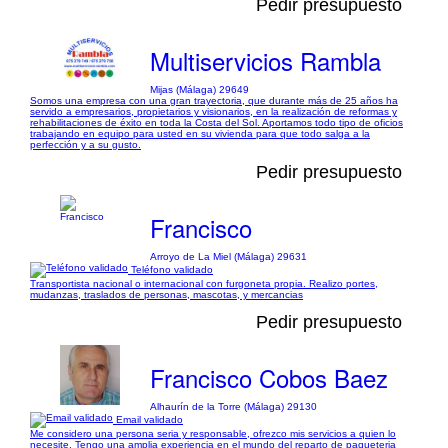
Pedir presupuesto
Multiservicios Rambla
Mijas (Málaga) 29649
Somos una empresa con una gran trayectoria, que durante más de 25 años ha
servido a empresarios, propietarios y visionarios, en la realización de reformas y
rehabilitaciones de éxito en toda la Costa del Sol. Aportamos todo tipo de oficios
trabajando en equipo para usted en su vivienda para que todo salga a la
perfección y a su gusto.
Pedir presupuesto
Francisco
Arroyo de La Miel (Málaga) 29631
Teléfono validado
Transportista nacional o internacional con furgoneta propia. Realizo portes,
mudanzas, traslados de personas, mascotas, y mercancias
Pedir presupuesto
Francisco Cobos Baez
Alhaurín de la Torre (Málaga) 29130
Email validado
Me considero una persona seria y responsable, ofrezco mis servicios a quien lo
necesite. Tengo una amplia experiencia en el mundo del reparto de paqueteria