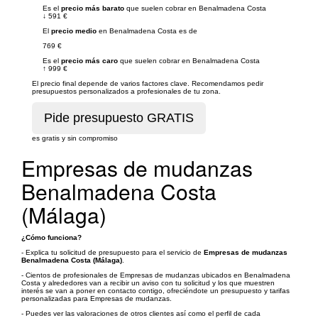
Es el
precio más barato
que suelen cobrar en Benalmadena Costa
↓
591 €
El
precio medio
en Benalmadena Costa es de
769 €
Es el
precio más caro
que suelen cobrar en Benalmadena Costa
↑
999 €
El precio final depende de varios factores clave. Recomendamos pedir
presupuestos personalizados a profesionales de tu zona.
es gratis y sin compromiso
Empresas de mudanzas
Benalmadena Costa
(Málaga)
¿Cómo funciona?
- Explica tu solicitud de presupuesto para el servicio de
Empresas de mudanzas
Benalmadena Costa (Málaga)
.
- Cientos de profesionales de Empresas de mudanzas ubicados en Benalmadena
Costa y alrededores van a recibir un aviso con tu solicitud y los que muestren
interés se van a poner en contacto contigo, ofreciéndote un presupuesto y tarifas
personalizadas para Empresas de mudanzas.
- Puedes ver las valoraciones de otros clientes así como el perfil de cada