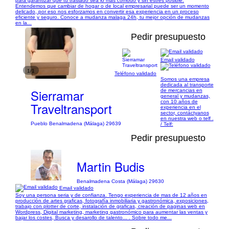
para garantizar que tu traslado sea lo más cómodo y sin estrés posible.
Entendemos que cambiar de hogar o de local empresarial puede ser un momento
delicado, por eso nos esforzamos en convertir esa experiencia en un proceso
eficiente y seguro. Conoce a mudanza malaga 24h, tu mejor opción de mudanzas
en la...
Pedir presupuesto
Email validado
1/1
Teléfono validado
Somos una empresa
dedicada al transporte
Sierramar
de mercancias en
general y mudanzas,
con 10 años de
Traveltransport
experiencia en el
sector, contáctyanos
en nuestra web o telf .
Pueblo Benalmadena (Málaga) 29639
/ Telf:
Pedir presupuesto
Martin Budis
Benalmadena Costa (Málaga) 29630
Email validado
Soy una persona seria y de confianza. Tengo experiencia de mas de 12 años en
producción de artes graficas, fotografía inmobiliaria y gastronómica, exposiciones,
trabajo con plotter de corte, instalación de graficas, creación de paginas web en
Wordpress, Digital marketing, marketing gastronómico para aumentar las ventas y
bajar los costes, Busca y desarollo de talento... . Sobre todo me...