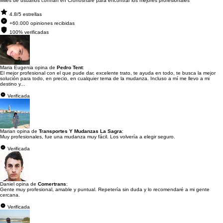
Miles de usuarios confían en Cronoshare para encontrar los mejores profesionales
4.8/5 estrellas
+60.000 opiniones recibidas
100% verificadas
Maria Eugenia opina de
Pedro Tent
:
El mejor profesional con el que pude dar, excelente trato, te ayuda en todo, te busca la mejor
solución para todo, en precio, en cualquier tema de la mudanza. Incluso a mí me llevo a mi
destino y...
Verificada
Marian opina de
Transportes Y Mudanzas La Sagra
:
Muy profesionales, fue una mudanza muy fácil. Los volvería a elegir seguro.
Verificada
Daniel opina de
Comertrans
:
Gente muy profesional, amable y puntual. Repetería sin duda y lo recomendaré a mi gente
cercana.
Verificada