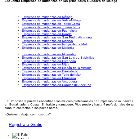
Encuentra Empresas de mudanzas en las principales ciudades de Málaga
Empresas de mudanzas en Málaga
Empresas de mudanzas en Vélez-Málaga
Empresas de mudanzas en Torrox Costa
Empresas de mudanzas en Torremolinos
Empresas de mudanzas en Fuengirola
Empresas de mudanzas en Ronda
Empresas de mudanzas en San Pedro Alcantara
Empresas de mudanzas en Manilva
Empresas de mudanzas en Arroyo de La Miel
Empresas de mudanzas en Marbella
Empresas de mudanzas en Algarrobo
Empresas de mudanzas en San Luis de Sabinillas
Empresas de mudanzas en Estepona
Empresas de mudanzas en Mijas
Empresas de mudanzas en Rincón de la Victoria
Empresas de mudanzas en Cancelada
Empresas de mudanzas en Torre del Mar
Empresas de mudanzas en Churriana
Empresas de mudanzas en Antequera
Empresas de mudanzas en Canillas de Aceituno
En Cronoshare puedes encontrar a los mejores profesionales de Empresas de mudanzas
en Benalmadena Costa | Embalaje y transporte. Pide precio y hasta 4 profesionales de tu
zona te contactan a las pocas horas.
¿Quieres trabajar con nosotros?
Regístrate Gratis