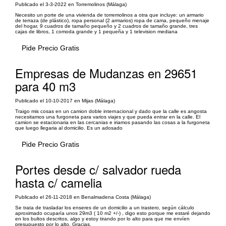
Publicado el 3-3-2022 en Torremolinos (Málaga)
Necesito un porte de una vivienda de torremolinos a otra que incluye: un armario
de terraza (de plástico), ropa personal (2 armarios) ropa de cama, pequeño menaje
del hogar, 9 cuadros de tamaño pequeño y 2 cuadros de tamaño grande, tres
cajas de libros, 1 comoda grande y 1 pequeña y 1 television mediana
Pide Precio Gratis
Empresas de Mudanzas en 29651
para 40 m3
Publicado el 10-10-2017 en Mijas (Málaga)
Traigo mis cosas en un camion doble internacional y dado que la calle es angosta
necesitamos una furgoneta para varios viajes y que pueda entrar en la calle. El
camion se estacionaria en las cercanias e iriamos pasando las cosas a la furgoneta
que luego llegaria al domicilio. Es un adosado
Pide Precio Gratis
Portes desde c/ salvador rueda
hasta c/ camelia
Publicado el 26-11-2018 en Benalmadena Costa (Málaga)
Se trata de trasladar los enseres de un domicilio a un trastero, según cálculo
aproximado ocuparía unos 29m3 ( 10 m2 +/-) , digo esto porque me estaré dejando
en los bultos descritos, algo y estoy tirando por lo alto para que me envíen
presupuesto por lo alto. Gracias.