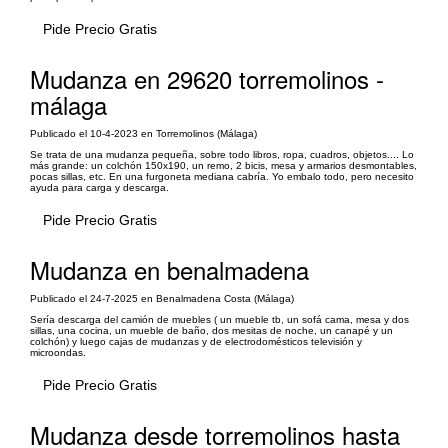
Pide Precio Gratis
Mudanza en 29620 torremolinos -
málaga
Publicado el 10-4-2023 en Torremolinos (Málaga)
Se trata de una mudanza pequeña, sobre todo libros, ropa, cuadros, objetos.... Lo
más grande: un colchón 150x190, un remo, 2 bicis, mesa y armarios desmontables,
pocas sillas, etc. En una furgoneta mediana cabría. Yo embalo todo, pero necesito
ayuda para carga y descarga.
Pide Precio Gratis
Mudanza en benalmadena
Publicado el 24-7-2025 en Benalmadena Costa (Málaga)
Sería descarga del camión de muebles ( un mueble tb, un sofá cama, mesa y dos
sillas, una cocina, un mueble de baño, dos mesitas de noche, un canapé y un
colchón) y luego cajas de mudanzas y de electrodomésticos televisión y
microondas.
Pide Precio Gratis
Mudanza desde torremolinos hasta