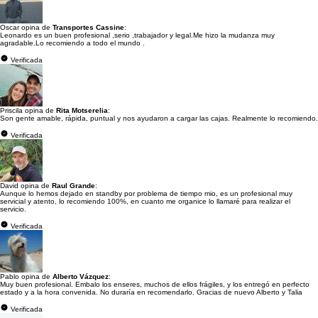
Oscar opina de
Transportes Cassine
:
Leonardo es un buen profesional ,serio ,trabajador y legal.Me hizo la mudanza muy
agradable.Lo recomiendo a todo el mundo .
Verificada
Priscila opina de
Rita Motserelia
:
Son gente amable, rápida, puntual y nos ayudaron a cargar las cajas. Realmente lo recomiendo.
Verificada
David opina de
Raul Grande
:
Aunque lo hemos dejado en standby por problema de tiempo mio, es un profesional muy
servicial y atento, lo recomiendo 100%, en cuanto me organice lo llamaré para realizar el
servicio.
Verificada
Pablo opina de
Alberto Vázquez
:
Muy buen profesional. Embalo los enseres, muchos de ellos frágiles, y los entregó en perfecto
estado y a la hora convenida. No duraría en recomendarlo. Gracias de nuevo Alberto y Talia
Verificada