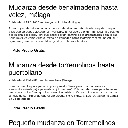
Mudanza desde benalmadena hasta
velez, málaga
Publicado el 18-2-2025 en Arroyo de La Miel (Málaga)
Tanto el piso de origen como la casa de destino son urbanizaciones privadas pero
a las que se puede acceder con vehiculo. En el piso de origen no llegan los coches
a la puerta del portal. Hay que pasar por un camino de la urbanizacion para llegar.
Seria muebles como el sofa, mesa de comedor, cama matronio y cama individual. 2
cajoneras y una mecedora. Mesa y sillas de terraza tambien.
Pide Precio Gratis
Mudanza desde torremolinos hasta
puertollano
Publicado el 12-8-2020 en Torremolinos (Málaga)
Buenos días. Es para pedir un presupuesto. Seria para una mudanza de
torremolinos (malaga) a puertollano (ciudad real). Volumen de cosas para llevar se
puede ver en las fotos que las envio si lo solicitan. Cuantas horas va a ocupar este
servicio no se. Supongo que el profesional me lo indicara. Las fechas de mudanza
23-26 de agosto.
Pide Precio Gratis
Pequeña mudanza en Torremolinos