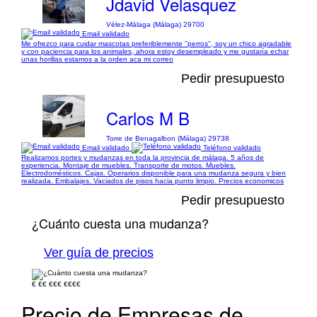
Jdavid Velasquez
Vélez-Málaga (Málaga) 29700
Email validado
Me ofrezco para cuidar mascotas preferiblemente ''perros'', soy un chico agradable
y con paciencia para los animales, ahora estoy desempleado y me gustaría echar
unas horillas estamos a la orden aca mi correo
Pedir presupuesto
Carlos M B
Torre de Benagalbon (Málaga) 29738
Email validado
Teléfono validado
Realizamos portes y mudanzas en toda la provincia de málaga. 5 años de
experiencia. Montaje de muebles. Transporte de motos. Muebles.
Electrodomésticos. Cajas. Operarios disponible para una mudanza segura y bien
realizada. Embalajes. Vaciados de pisos hacia punto limpio. Precios economicos
Pedir presupuesto
¿Cuánto cuesta una mudanza?
Ver guía de precios
€
€€
€€€
€€€€
Precio de Empresas de