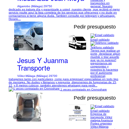
transportes en
Algarrobo (Málaga) 29750
general. Nuestro
dedicado es trabaja día y garantizarle a usted, nuestro cliente, que recibirá el mejor
servicio nsulte aquí la lista completa de los servicios que ofrecemos y no dude en
contactarnos si tiene alguna duda. Tambien consulte por telegram y whuatsapp.
Horario...
Pedir presupuesto
Email validado
1/15
Teléfono validado
Tienes que realizar un
porte, desplazar algún
Jesus Y Juanma
mueble o tirar aquello
que ya no quieres!!
pregúntanos sin
Transporte
compromiso y
nosotros lo hacemos
por ti! autónomo
Vélez-Málaga (Málaga) 29700
profesional,
trabajamos tanto con particulares, como para empresas! especialistas en todo tipo
de montajes. No dudes y llámanos y pregunta, disponemos de furgonetas de 15,
12, y 8 metros cubicos, también atendemos whatsapp para pedir...
1 veces contratado en Cronoshare
Pedir presupuesto
Email validado
Empresa de
1/3
transporte Vélez
malaga Axarquía
Portes urgentes
Vélez-Málaga