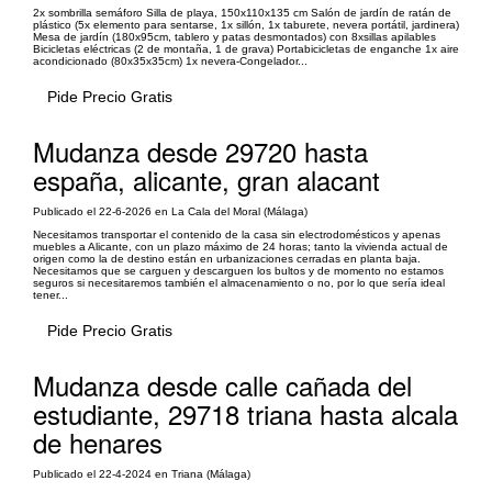
2x sombrilla semáforo Silla de playa, 150x110x135 cm Salón de jardín de ratán de
plástico (5x elemento para sentarse, 1x sillón, 1x taburete, nevera portátil, jardinera)
Mesa de jardín (180x95cm, tablero y patas desmontados) con 8xsillas apilables
Bicicletas eléctricas (2 de montaña, 1 de grava) Portabicicletas de enganche 1x aire
acondicionado (80x35x35cm) 1x nevera-Congelador...
Pide Precio Gratis
Mudanza desde 29720 hasta
españa, alicante, gran alacant
Publicado el 22-6-2026 en La Cala del Moral (Málaga)
Necesitamos transportar el contenido de la casa sin electrodomésticos y apenas
muebles a Alicante, con un plazo máximo de 24 horas; tanto la vivienda actual de
origen como la de destino están en urbanizaciones cerradas en planta baja.
Necesitamos que se carguen y descarguen los bultos y de momento no estamos
seguros si necesitaremos también el almacenamiento o no, por lo que sería ideal
tener...
Pide Precio Gratis
Mudanza desde calle cañada del
estudiante, 29718 triana hasta alcala
de henares
Publicado el 22-4-2024 en Triana (Málaga)