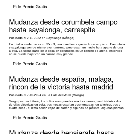
Pide Precio Gratis
Mudanza desde corumbela campo
hasta sayalonga, carrespite
Publicado el 2-11-2022 en Sayalonga (Málaga)
En total la mudanza es un 35 m3, con muebles, cajas incluído un piano. Corumbela
y sayalonga son de mismo ayuntamiento pero estan un medio hora aparte de una
a otra. La ultima parte de la casa en corumbela es un camino de arena, entonces
no se puede bajar con un camion muy grande.
Pide Precio Gratis
Mudanza desde españa, malaga,
rincon de la victoria hasta madrid
Publicado el 7-10-2024 en La Cala del Moral (Málaga)
Tengo poco mobiliario, los bultos mas grandes son tres camas, tres bicicletas dos
de ellas eléctricas un sofá, tres mesas estarían desmontadas, un televisor, tres o
cuatro sillas , el resto serian cajas de cartón y algunas de plástico, algunas plantas,
Pide Precio Gratis
Mudanza desde benajarafe hasta