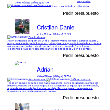
compromiso
Vélez-Málaga (Málaga) 29700
6 veces contratado en Cronoshare
Pedir presupuesto
Cristiian Daniel
Vélez-Málaga (Málaga) 29700
Email validado
Joven estudiante de fpgm de 1º año , dominó varios idiomas y aprendo rápido ,
tengo gran interés por la formación y el empleo , me gusta la hostelería en general
(concretamente la dirección de cocina) , estoy en busca de 1 empleo sin
experiencia previa pero con gran manejo de habilidades y don de gentes .
Pedir presupuesto
Adrian
Vélez-Málaga (Málaga) 29700
Email validado
Teléfono validado
Tengo un camión pequeño que hago mudanzas, portes en general, montaje de
muebles, vaciado de locales o garajes o transportar cualquier tipo de mercancía,
aparte de servicios de jardinería o bricolaje. Persona joven con experiencia,
formalidad y con muchas ganas de trabajar
Pedir presupuesto