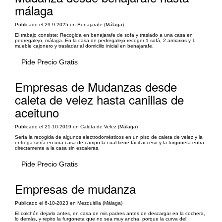
málaga
Publicado el 29-9-2025 en Benajarafe (Málaga)
El trabajo consiste: Recogida en benajarafe de sofa y traslado a una casa en
pedregalejo, málaga. En la casa de pedregalejo recoger 1 sofá, 2 armarios y 1
mueble cajonero y trasladar al domicilio inicial en benajarafe.
Pide Precio Gratis
Empresas de Mudanzas desde
caleta de velez hasta canillas de
aceituno
Publicado el 21-10-2019 en Caleta de Velez (Málaga)
Sería la recogida de algunos electrodomésticos en un piso de caleta de velez y la
entrega sería en una casa de campo la cual tiene fácil acceso y la furgoneta entra
directamente a la casa sin escaleras.
Pide Precio Gratis
Empresas de mudanza
Publicado el 6-10-2023 en Mezquitilla (Málaga)
El colchón dejarlo antes, en casa de mis padres antes de descargar en la cochera,
lo demás, y repito la furgoneta que no sea muy ancha, porque la curva del