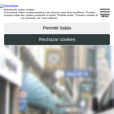
Información sobre cookies
Cronoshare utiliza cookies propias y de terceros para fines analíticos. Puedes
aceptar todas las cookies pulsando el botón “Permitir todas”. Puedes cambiar la
MENU
configuración
, y/o rechazar, así como obtener
más información
.