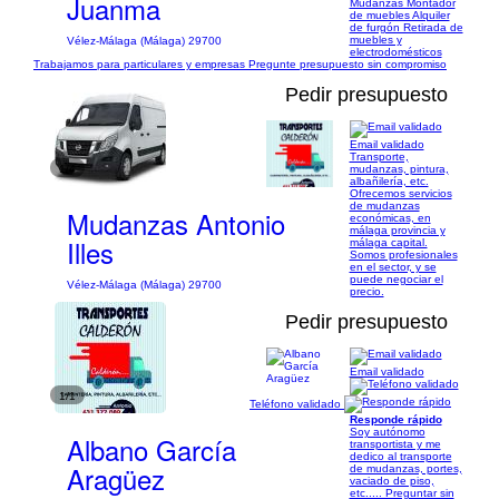
Juanma
Mudanzas Montador
de muebles Alquiler
de furgón Retirada de
muebles y
Vélez-Málaga (Málaga) 29700
electrodomésticos
Trabajamos para particulares y empresas Pregunte presupuesto sin compromiso
Pedir presupuesto
Email validado
Transporte,
1/4
mudanzas, pintura,
albañilería, etc.
Ofrecemos servicios
de mudanzas
Mudanzas Antonio
económicas, en
málaga provincia y
Illes
málaga capital.
Somos profesionales
en el sector, y se
puede negociar el
Vélez-Málaga (Málaga) 29700
precio.
Pedir presupuesto
Email validado
1/1
Teléfono validado
Responde rápido
Soy autónomo
Albano García
transportista y me
dedico al transporte
Aragüez
de mudanzas, portes,
vaciado de piso,
etc..... Preguntar sin