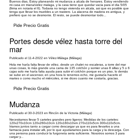
Buenos dias, Estoy planeando mi mudanza a alcala de henares. Estoy vendiendo
mi casa en triana/velez malaga, y la casa tiene que quedar vacia para el dia 5/05
(firma en notaria el 6). Todavia no tengo vivienda en alcala, asi que es posible que
tenga que llevar los muebles a un trastero. La alacena de madera es antigua, y
prefiero que no se desmonte. El resto, se puede desmontar todo...
Pide Precio Gratis
Portes desde vélez hasta torre del
mar
Publicado el 11-4-2022 en Vélez-Málaga (Málaga)
Hola me haría falta llevar de vélez, desde un chalet no escaleras, a torre del mar
unas cosas, lo más grande una cama de 135 colchón y somier unas 8 sillas y 5 o 6
cajas solo me haría falta ayuda para subir el colchón porque es un piso, lo demás
se sube en el ascensor, en una hora lo tenemos echo, me gustaría hacerlo el
martes o como mucho el miércoles, si me dices cuanto me costaría, gracias.
Pide Precio Gratis
Mudanza
Publicado el 30-3-2023 en Rincón de la Victoria (Málaga)
Necesitamos llevar 5 carteles grandes pero ligeros: Medidas de los carteles:
120x270x10cm 120x260x10cm 120x160x10xm 270x110x5cm 300x110x5cm.
Iriamos juntos tanto a cargar como descargar ya que es para llevarlos a una
farmacia para instalar alli, por lo que ayudariamos para la carga y la descarga. Con
una persona para conducir la furgoneta seria suficiente. Nosotros somos 3 para
cargar y...