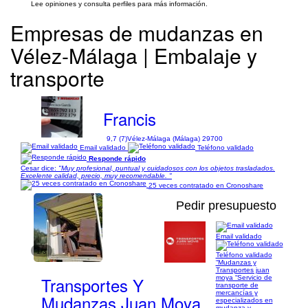
Lee opiniones y consulta perfiles para más información.
Empresas de mudanzas en
Vélez-Málaga | Embalaje y
transporte
Francis
9,7 (7)
Vélez-Málaga (Málaga) 29700
Email validado
Teléfono validado
Responde rápido
Cesar dice:
"Muy profesional, puntual y cuidadosos con los objetos trasladados.
Excelente calidad, precio, muy recomendable. "
25 veces contratado en Cronoshare
Pedir presupuesto
Email validado
1/3
Teléfono validado
“Mudanzas y
Transportes juan
Transportes Y
moya “Servicio de
transporte de
mercancías y
Mudanzas Juan Moya
especializados en
mudanza y