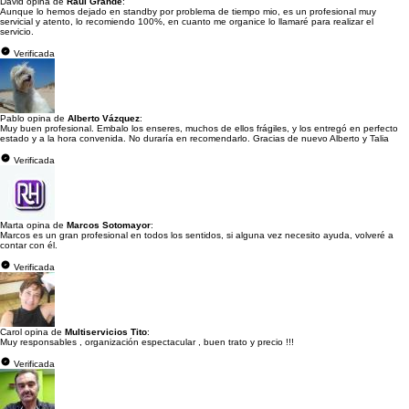
David opina de
Raul Grande
:
Aunque lo hemos dejado en standby por problema de tiempo mio, es un profesional muy
servicial y atento, lo recomiendo 100%, en cuanto me organice lo llamaré para realizar el
servicio.
Verificada
Pablo opina de
Alberto Vázquez
:
Muy buen profesional. Embalo los enseres, muchos de ellos frágiles, y los entregó en perfecto
estado y a la hora convenida. No duraría en recomendarlo. Gracias de nuevo Alberto y Talia
Verificada
Marta opina de
Marcos Sotomayor
:
Marcos es un gran profesional en todos los sentidos, si alguna vez necesito ayuda, volveré a
contar con él.
Verificada
Carol opina de
Multiservicios Tito
:
Muy responsables , organización espectacular , buen trato y precio !!!
Verificada