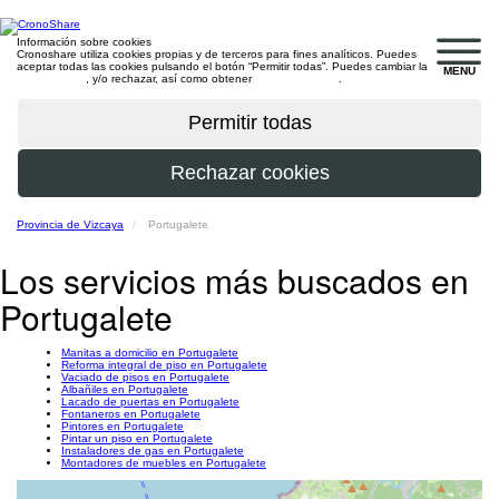
Información sobre cookies
Cronoshare utiliza cookies propias y de terceros para fines analíticos. Puedes
aceptar todas las cookies pulsando el botón “Permitir todas”. Puedes cambiar la
MENU
configuración
, y/o rechazar, así como obtener
más información
.
Provincia de Vizcaya
Portugalete
Los servicios más buscados en
Portugalete
Manitas a domicilio en Portugalete
Reforma integral de piso en Portugalete
Vaciado de pisos en Portugalete
Albañiles en Portugalete
Lacado de puertas en Portugalete
Fontaneros en Portugalete
Pintores en Portugalete
Pintar un piso en Portugalete
Instaladores de gas en Portugalete
Montadores de muebles en Portugalete