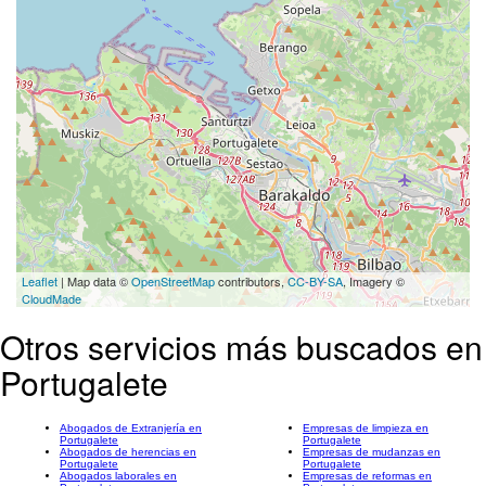
Leaflet
| Map data ©
OpenStreetMap
contributors,
CC-BY-SA
, Imagery ©
CloudMade
Otros servicios más buscados en
Portugalete
Abogados de Extranjería en
Empresas de limpieza en
Portugalete
Portugalete
Abogados de herencias en
Empresas de mudanzas en
Portugalete
Portugalete
Abogados laborales en
Empresas de reformas en