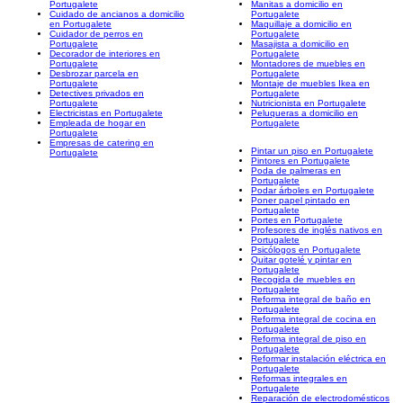
Portugalete
Manitas a domicilio en
Cuidado de ancianos a domicilio
Portugalete
en Portugalete
Maquillaje a domicilio en
Cuidador de perros en
Portugalete
Portugalete
Masajista a domicilio en
Decorador de interiores en
Portugalete
Portugalete
Montadores de muebles en
Desbrozar parcela en
Portugalete
Portugalete
Montaje de muebles Ikea en
Detectives privados en
Portugalete
Portugalete
Nutricionista en Portugalete
Electricistas en Portugalete
Peluqueras a domicilio en
Empleada de hogar en
Portugalete
Portugalete
Empresas de catering en
Pintar un piso en Portugalete
Portugalete
Pintores en Portugalete
Poda de palmeras en
Portugalete
Podar árboles en Portugalete
Poner papel pintado en
Portugalete
Portes en Portugalete
Profesores de inglés nativos en
Portugalete
Psicólogos en Portugalete
Quitar gotelé y pintar en
Portugalete
Recogida de muebles en
Portugalete
Reforma integral de baño en
Portugalete
Reforma integral de cocina en
Portugalete
Reforma integral de piso en
Portugalete
Reformar instalación eléctrica en
Portugalete
Reformas integrales en
Portugalete
Reparación de electrodomésticos