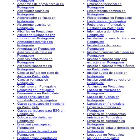
Portugalete
Portugalete
Academias de apoyo escolar en
Entrenador personal en
Portugalete
Portugalete
Adiestrador canino en
Fisioterapeuta domicilio en
Portugalete
Portugalete
Administrador de fincas en
Fisioterapeutas en Portugalete
Portugalete
Fontaneros en Portugalete
Aislamiento acústico en
Fotógrafos en Portugalete
Portugalete
Gestorías en Portugalete
Albañiles en Portugalete
Informático a domicilio en
Alquiler de furgonetas con
Portugalete
conductor en Portugalete
Instalación de suelo laminado en
Animadores infantiles en
Portugalete
Portugalete
Instaladores de gas en
Antenistas en Portugalete
Portugalete
Armarios de aluminio en
Instalar o cambiar calentador en
Portugalete
Portugalete
Armarios empotrados en
Instalar o cambiar campana
Portugalete
extractora en Portugalete
Asesores financieros en
Instalar o cambiar termo eléctrico
Portugalete
en Portugalete
Cambiar bañera por plato de
Instalar puerta de garaje en
ducha en Portugalete
Portugalete
Cambiar ventanas en
Instalar ventilador de techo en
Portugalete
Portugalete
Carpinteros en Portugalete
Jardineros en Portugalete
Cerrajeros en Portugalete
Lacado de muebles en
Cerramientos en Portugalete
Portugalete
Clases particulares de
Lacado de puertas en
contabilidad en Portugalete
Portugalete
Clases particulares de ingeniería
Lampistas en Portugalete
en Portugalete
Limpieza a domicilio en
Clases particulares para ESO en
Portugalete
Portugalete
Limpieza de apartamentos
Colocar suelo vinílico en
turísticos en Portugalete
Portugalete
Limpieza de colchones en
Community manager en
Portugalete
Portugalete
Limpieza de sofás a domicilio en
Construcción de tejados en
Portugalete
Portugalete
Logopeda en Portugalete
Contratar monologuistas en
Magos en Portugalete