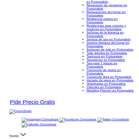
en Portugalete
Reparación de persianas en
Portugalete
Reparaciones del hogar en
Portugalete
Residencia canina en
Portugalete
Residencias para conejos y
roedores en Portugalete
Señoras de la limpieza en
Portugalete
Servicio de taxi en Portugalete
Servicio limpieza del hogar en
Portugalete
Sesiones de reiki en Portugalete
Talar árboles en Portugalete
Tapiceros en Portugalete
Tatuadores en Portugalete
Taxi para 7 plazas en
Portugalete
Transporte de motos en
Portugalete
Transporte Ikea en Portugalete
Vaciado de pisos en Portugalete
Veterinarios en Portugalete
Videntes en Portugalete
Wedding Planner en Portugalete
Pide Precio Gratis
Ayuda