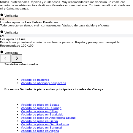
fiables, profesionales, rápidos y cuidadosos. Muy recomendables me vaciaron un chalé con
reparto de muebles en tres destinos diferentes en una mañana. Contaré con ellos sin duda en
mi próxima mudanza.
Verificada
LO
Lourdes opina de
Luis Fabián Gavilanes
:
Todo correcto,en tiempo y sin contratiempos. Vaciado de casa rápido y eficiente.
Verificada
EV
Eva opina de
Luis
:
Es un buen profesional aparte de ser buena persona. Rápido y presupuesto asequible.
Recomendado 100×100
Verificada
Servicios relacionados
Vaciado de trasteros
Vaciado de oficinas y despachos
Encuentra Vaciado de pisos en las principales ciudades de Vizcaya
Vaciado de pisos en Sestao
Vaciado de pisos en Durango
Vaciado de pisos en Bilbao
Vaciado de pisos en Barakaldo
Vaciado de pisos en Amorebieta-Etxano
Vaciado de pisos en Getxo
Vaciado de pisos en Gernika-Lumo
Vaciado de pisos en Santurtzi
Vaciado de pisos en Algorta