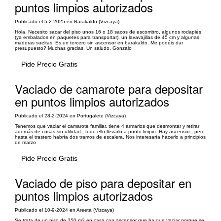
puntos limpios autorizados
Publicado el 5-2-2025 en Barakaldo (Vizcaya)
Hola, Necesito sacar del piso unos 16 o 18 sacos de escombro, algunos rodapiés
(ya embalados en paquetes para transportar), un lavavajillas de 45 cm y algunas
maderas sueltas. Es un tercero sin ascensor en barakaldo. Me podéis dar
presupuesto? Muchas gracias. Un saludo. Gonzalo
Pide Precio Gratis
Vaciado de camarote para depositar
en puntos limpios autorizados
Publicado el 28-2-2024 en Portugalete (Vizcaya)
Tenemos que vaciar el camarote familiar, tiene 4 armarios que desmontar y retirar
además de cosas sin utilidad , todo ello llevarlo a punto limpio. Hay ascensor , pero
hasta el trastero habría dos tramos de escalera. Nos interesaría hacerlo a principios
de marzo
Pide Precio Gratis
Vaciado de piso para depositar en
puntos limpios autorizados
Publicado el 10-9-2024 en Areeta (Vizcaya)
Se trata de un piso de 350 m2 en casa con ascensor que ha que vaciar porque se