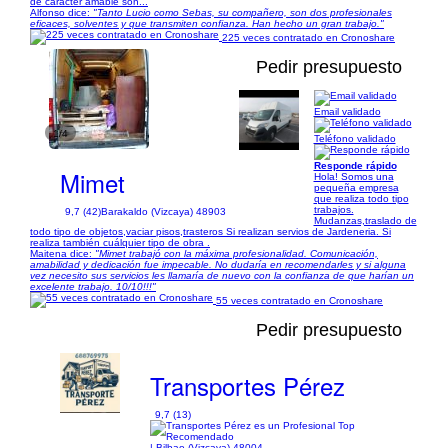
de carácter amable son...
Alfonso dice:
"Tanto Lucio como Sebas, su compañero, son dos profesionales
eficaces, solventes y que transmiten confianza. Han hecho un gran trabajo."
225 veces contratado en Cronoshare
Pedir presupuesto
Email validado
1/4
Teléfono validado
Responde rápido
Mimet
Hola! Somos una
pequeña empresa
que realiza todo tipo
trabajos.
9,7 (42)
Barakaldo (Vizcaya) 48903
Mudanzas,traslado de
todo tipo de objetos,vaciar pisos,trasteros Si realizan servios de Jardeneria. Si
realiza también cuálquier tipo de obra .
Maitena dice:
"Mimet trabajó con la máxima profesionalidad. Comunicación,
amabilidad y dedicación fue impecable. No dudaría en recomendarles y si alguna
vez necesito sus servicios les llamaría de nuevo con la confianza de que harían un
excelente trabajo. 10/10!!!"
55 veces contratado en Cronoshare
Pedir presupuesto
Transportes Pérez
9,7 (13)
| Bilbao (Vizcaya) 48004