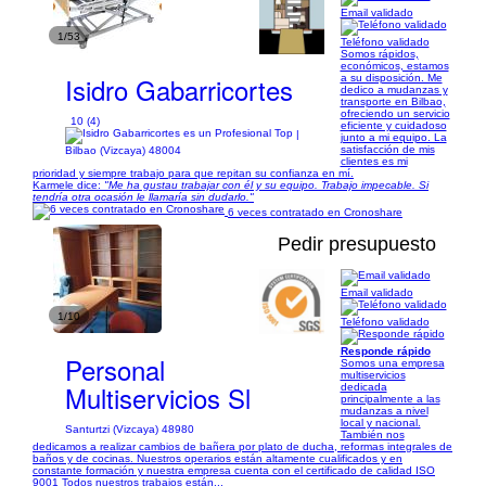
Email validado
1/53
Teléfono validado
Somos rápidos,
económicos, estamos
Isidro Gabarricortes
a su disposición. Me
dedico a mudanzas y
transporte en Bilbao,
ofreciendo un servicio
10 (4)
eficiente y cuidadoso
|
junto a mi equipo. La
satisfacción de mis
Bilbao (Vizcaya) 48004
clientes es mi
prioridad y siempre trabajo para que repitan su confianza en mí.
Karmele dice:
"Me ha gustau trabajar con él y su equipo. Trabajo impecable. Si
tendría otra ocasión le llamaría sin dudarlo."
6 veces contratado en Cronoshare
Pedir presupuesto
Email validado
1/10
Teléfono validado
Responde rápido
Personal
Somos una empresa
multiservicios
Multiservicios Sl
dedicada
principalmente a las
mudanzas a nivel
local y nacional.
Santurtzi (Vizcaya) 48980
También nos
dedicamos a realizar cambios de bañera por plato de ducha, reformas integrales de
baños y de cocinas. Nuestros operarios están altamente cualificados y en
constante formación y nuestra empresa cuenta con el certificado de calidad ISO
9001 Todos nuestros trabajos están...