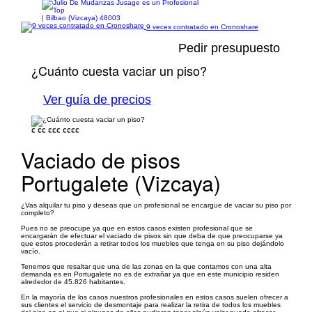
| Bilbao (Vizcaya) 48003
9 veces contratado en Cronoshare
Pedir presupuesto
¿Cuánto cuesta vaciar un piso?
Ver guía de precios
€
€€
€€€
€€€€
Vaciado de pisos
Portugalete (Vizcaya)
¿Vas alquilar tu piso y deseas que un profesional se encargue de vaciar su piso por
completo?
Pues no se preocupe ya que en estos casos existen profesional que se
encargarán de efectuar el vaciado de pisos sin que deba de que preocuparse ya
que estos procederán a retirar todos los muebles que tenga en su piso dejándolo
vacío.
Tenemos que resaltar que una de las zonas en la que contamos con una alta
demanda es en Portugalete no es de extrañar ya que en este municipio residen
alrededor de 45.826 habitantes.
En la mayoría de los casos nuestros profesionales en estos casos suelen ofrecer a
sus clientes el servicio de desmontaje para realizar la retira de todos los muebles