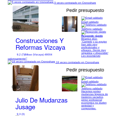
5 veces contratado en Cronoshare
Pedir presupuesto
Email validado
1/17
Teléfono validado
Responde rápido
Construcciones Y
Béatrice dice:
"Carmelo y su equipo
Reformas Vizcaya
han sido muy
profesionales y
eficaces. Gente muy
simpática y disponible!
9,2 (7)
Bilbao (Vizcaya) 48004
Les recomiendo
calurosamente!"
18 veces contratado en Cronoshare
Pedir presupuesto
Email validado
1/4
Teléfono validado
Hacemos portes
mudanzas limpieza de
Julio De Mudanzas
trasteros vaciados,
pintor profesional
económico no duden
Jusage
seriedad y
compromiso.
9,3 (3)