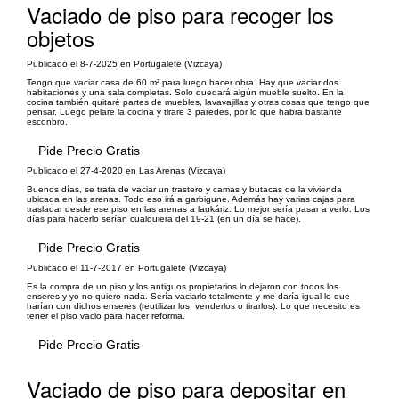
Vaciado de piso para recoger los
objetos
Publicado el 8-7-2025 en Portugalete (Vizcaya)
Tengo que vaciar casa de 60 m² para luego hacer obra. Hay que vaciar dos
habitaciones y una sala completas. Solo quedará algún mueble suelto. En la
cocina también quitaré partes de muebles, lavavajillas y otras cosas que tengo que
pensar. Luego pelare la cocina y tirare 3 paredes, por lo que habra bastante
esconbro.
Pide Precio Gratis
Publicado el 27-4-2020 en Las Arenas (Vizcaya)
Buenos días, se trata de vaciar un trastero y camas y butacas de la vivienda
ubicada en las arenas. Todo eso irá a garbigune. Además hay varias cajas para
trasladar desde ese piso en las arenas a laukáriz. Lo mejor sería pasar a verlo. Los
días para hacerlo serían cualquiera del 19-21 (en un día se hace).
Pide Precio Gratis
Publicado el 11-7-2017 en Portugalete (Vizcaya)
Es la compra de un piso y los antiguos propietarios lo dejaron con todos los
enseres y yo no quiero nada. Sería vaciarlo totalmente y me daría igual lo que
harían con dichos enseres (reutilizar los, venderlos o tirarlos). Lo que necesito es
tener el piso vacio para hacer reforma.
Pide Precio Gratis
Vaciado de piso para depositar en