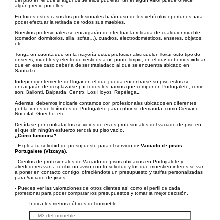
del piso en el que si algunos de ellos pudieran tener algún valor puede ofrecer
algún precio por ellos.
En todos estos casos los profesionales harán uso de los vehículos oportunos para
poder efectuar la retirada de todos sus muebles.
Nuestros profesionales se encargarán de efectuar la retirada de cualquier mueble
(comedor, dormitorios, silla, sofás…), cuadros, electrodomésticos, enseres, objetos,
etc.
Tenga en cuenta que en la mayoría estos profesionales suelen llevar este tipo de
enseres, muebles y electrodomésticos a un punto limpio, en el que debemos indicar
que en este caso debería de ser trasladado al que se encuentra ubicado en
Santurtzi.
Independientemente del lugar en el que pueda encontrarse su piso estos se
encargarán de desplazarse por todos los barrios que componen Portugalete, como
son: Ballonti, Balparda, Centro, Los Hoyos, Repélega...
Además, debemos indicarle contamos con profesionales ubicados en diferentes
poblaciones de limítrofes de Portugalete para cubrir su demanda, como Ciérvano,
Nocedal, Guecho, etc.
Decídase por contratar los servicios de estos profesionales del vaciado de piso en
el que sin ningún esfuerzo tendrá su piso vacío.
¿Cómo funciona?
- Explica tu solicitud de presupuesto para el servicio de
Vaciado de pisos
Portugalete (Vizcaya)
.
- Cientos de profesionales de Vaciado de pisos ubicados en Portugalete y
alrededores van a recibir un aviso con tu solicitud y los que muestren interés se van
a poner en contacto contigo, ofreciéndote un presupuesto y tarifas personalizadas
para Vaciado de pisos.
- Puedes ver las valoraciones de otros clientes así como el perfil de cada
profesional para poder comparar los presupuestos y tomar la mejor decisión.
Indica los metros cúbicos del inmueble: