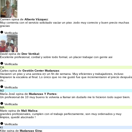
Carmen opina de
Alberto Vázquez
:
Muy contenta con el servicio solicitado vaciar un piso ,todo muy correcto y buen precio muchas
gracias
Verificada
David opina de
Dmr Vertikal
:
Excelente profesional, cordial y sobre todo formal, un placer trabajar con gente asi
Verificada
CA
Carles opina de
Gestión Center Mudanzas
:
Vaciaron un piso y una azotea en un fin de semana. Muy eficientes y trabajadores, incluso
limpiaron la escalera al final. Lo único que no me gustó fue que incrementaron el precio después
de...
Verificada
MJ
María José opina de
Mudanzas Y Portes
:
Un profesional de 10 muy bueno lo volveria a llamar sin dudarlo me lo hicieron todo super biem.
Verificada
MA
Mario opina de
Mali Malica
:
grandes profesionales, cumplen con el trabajo perfectamente, son muy ordenados y muy
limpios, quedé alucinado !
Verificada
KI
Kike opina de
Mudanzas Gina
: