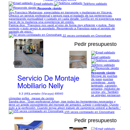
Email validado
Teléfono validado
Responde rápido
Soy Francisco Mudanzas, especialista en transporte y mudanzas en Vizcaya.
Ofrezco un servicio profesional y seguro para el traslado de tus pertenencias,
garantizando puntualidad y cuidado en cada detalle. Confía en mi experiencia para
hacer de tu mudanza una experiencia sin estrés.
Patricia dice:
"Francisco nos vació el piso de forma muy eficiente y pulcra. Trato
correcto y todo según lo acordado. Recomiendo a Francisco para el servicio de
vaciado de pisos."
32 veces contratado en Cronoshare
Pedir presupuesto
Email validado
1/3
Teléfono validado
Responde rápido
Servicio De Montaje
Montaje de puertas
de paso,puertas
Mobiliario Nelly
correderas , suelo
laminado, canapés,
armarios, módulos de
cocina, etc. También
9,3 (46)
Lamiako (Vizcaya) 48940
se arreglan persianas,
cómodas,sofás , mesas de centro
Sandra dice:
"Gran profesional Johan, trae todas las herramientas necesarias y
tiene un amplio conocimiento del montaje de armarios. Limpio y ordenado. Quedo
todo a la perfección. Cuando tenga algún trabajo de carpintería volveré a llamarlo."
155 veces contratado en Cronoshare
Pedir presupuesto