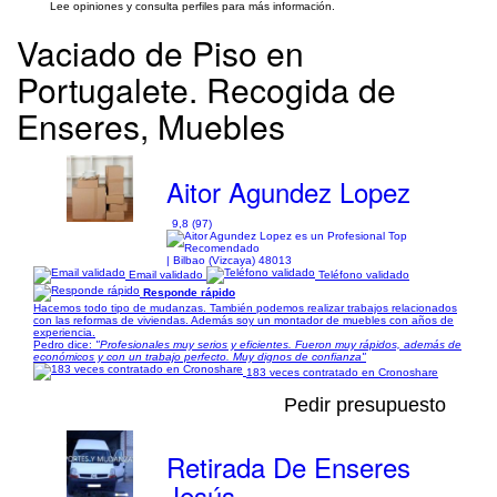
Lee opiniones y consulta perfiles para más información.
Vaciado de Piso en
Portugalete. Recogida de
Enseres, Muebles
Aitor Agundez Lopez
9,8 (97)
| Bilbao (Vizcaya) 48013
Email validado
Teléfono validado
Responde rápido
Hacemos todo tipo de mudanzas. También podemos realizar trabajos relacionados
con las reformas de viviendas. Además soy un montador de muebles con años de
experiencia.
Pedro dice:
"Profesionales muy serios y eficientes. Fueron muy rápidos, además de
económicos y con un trabajo perfecto. Muy dignos de confianza"
183 veces contratado en Cronoshare
Pedir presupuesto
Retirada De Enseres
Jesús