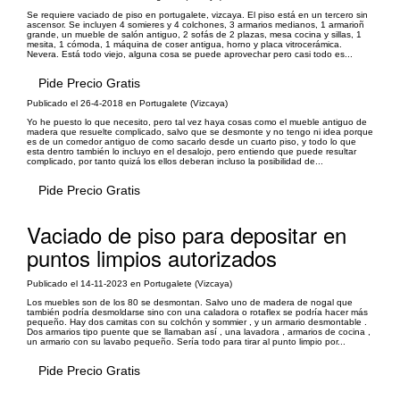
Se requiere vaciado de piso en portugalete, vizcaya. El piso está en un tercero sin
ascensor. Se incluyen 4 somieres y 4 colchones, 3 armarios medianos, 1 armarioñ
grande, un mueble de salón antiguo, 2 sofás de 2 plazas, mesa cocina y sillas, 1
mesita, 1 cómoda, 1 máquina de coser antigua, horno y placa vitrocerámica.
Nevera. Está todo viejo, alguna cosa se puede aprovechar pero casi todo es...
Pide Precio Gratis
Publicado el 26-4-2018 en Portugalete (Vizcaya)
Yo he puesto lo que necesito, pero tal vez haya cosas como el mueble antiguo de
madera que resuelte complicado, salvo que se desmonte y no tengo ni idea porque
es de un comedor antiguo de como sacarlo desde un cuarto piso, y todo lo que
esta dentro también lo incluyo en el desalojo, pero entiendo que puede resultar
complicado, por tanto quizá los ellos deberan incluso la posibilidad de...
Pide Precio Gratis
Vaciado de piso para depositar en
puntos limpios autorizados
Publicado el 14-11-2023 en Portugalete (Vizcaya)
Los muebles son de los 80 se desmontan. Salvo uno de madera de nogal que
también podría desmoldarse sino con una caladora o rotaflex se podría hacer más
pequeño. Hay dos camitas con su colchón y sommier , y un armario desmontable .
Dos armarios tipo puente que se llamaban así , una lavadora , armarios de cocina ,
un armario con su lavabo pequeño. Sería todo para tirar al punto limpio por...
Pide Precio Gratis