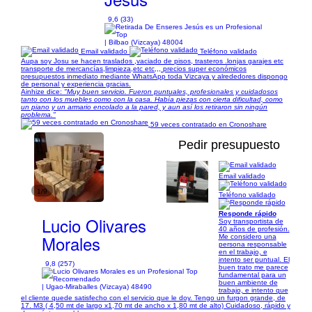
9,6 (33)
| Bilbao (Vizcaya) 48004
Email validado
Teléfono validado
Aupa soy Josu se hacen traslados ,vaciado de pisos, trasteros .lonjas garajes etc
transporte de mercancías,limpieza,etc etc,,, precios super económicos
presupuestos inmediato mediante WhatsApp toda Vizcaya y alrededores dispongo
de personal y experiencia gracias.
Ainhize dice:
"Muy buen servicio. Fueron puntuales, profesionales y cuidadosos
tanto con los muebles como con la casa. Había piezas con cierta dificultad, como
un piano y un armario encolado a la pared, y aun así los retiraron sin ningún
problema."
59 veces contratado en Cronoshare
Pedir presupuesto
Email validado
1/9
Teléfono validado
Responde rápido
Lucio Olivares
Soy transportista de
40 años de profesión.
Morales
Me considero una
persona responsable
en el trabajo, e
intento ser puntual. El
9,8 (257)
buen trato me parece
fundamental para un
buen ambiente de
| Ugao-Miraballes (Vizcaya) 48490
trabajo, e intento que
el cliente quede satisfecho con el servicio que le doy. Tengo un furgon grande, de
17. M3 ( 4,50 mt de largo x1,70 mt de ancho x 1,80 mt de alto) Cuidadoso, rápido y