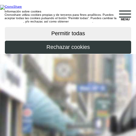
Información sobre cookies
Cronoshare utiliza cookies propias y de terceros para fines analíticos. Puedes
aceptar todas las cookies pulsando el botón “Permitir todas”. Puedes cambiar la
MENU
configuración
, y/o rechazar, así como obtener
más información
.