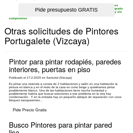
es
gratis
y sin
compromiso
Otras solicitudes de Pintores
Portugalete (Vizcaya)
Pintor para pintar rodapiés, paredes
interiores, puertas en piso
Publicado el 17-2-2025 en Santurtzi (Vizcaya)
Es pintar una vivienda q consta de 2 habitaciones y salón en una habitación la
pintura es blanca y en el resto de la casa es como beige y quisiéramos pintar
posiblemente blanco. Una de las habitaciones tiene mucha humedad y
posiblemente habría que buscar soluciones a ese problema en la otra hay
condensación . Y en la entrada hay un pequeño tabique de separación con unos
bloques transparentes...
Pide Precio Gratis
Busco Pintores para pintar pared
lisa