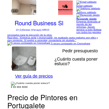
Email validado
1/6
Teléfono validado
Responde rápido
Round Business Sl
Empresa dedicada al
mundo de las
reformas, dando
servicio a todo Bizkaia
10 (1)
Sestao (Vizcaya) 48910
con todos los gremios
necesarios para la ejecución de la obra.
Raul dice:
"Empresa seria y responsable, he realizado varios trabajos con ellos y
muy contento. Si vuelvo a necesitar, contactaría sin dudarlo."
5 veces contratado en Cronoshare
Pedir presupuesto
¿Cuánto cuesta poner
estuco?
1/7
Ver guía de precios
€
€€
€€€
€€€€
Precio de Pintores en
Portugalete