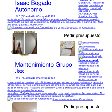
Isaac Bogado
GENERAL., lacado de
muebles, acuchillado
Autónomo
de suelo , barnizado
BILBAO Y
ALREDEDORES
9,2 (2)
Barakaldo (Vizcaya) 48903
Joseba dice:
"Un
profesional de trato muiy agradable y que desde el primer momento nos explicó
claramente en que iba a consistir su tratabajo y el presupuesto. a partir d ahí, todo
fue coser y cantar. Muy bueno."
16 veces contratado en Cronoshare
Pedir presupuesto
Email validado
1/9
Teléfono validado
Responde rápido
Mantenimiento Grupo
Nuestra empresa
ofrece trabajos de
Jss
pintura y
mantenimiento de
casas en general.
Somos especialistas
9,6 (7)
Barakaldo (Vizcaya) 48902
en fachadas de
chalets pintura, casitas, etc. Pintamos a unos precios muy competentes y, además,
ofrecemos el servicio complementario de limpieza, dejando su casa lista para que
puedan disfrutarla. Trabajos de calidad y 100% garantizados.carpintería colocación
de puertas y suelos flotante o...
Iraia dice:
"Trabajadores muy responsables, con gusto por dejar las cosas bien. Nos
guardamos el contacto para próximos trabajos de pintura."
6 veces contratado en Cronoshare
Pedir presupuesto