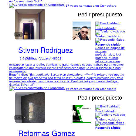
no fue una tarea fácil. "
17 veces contratado en Cronoshare
Pedir presupuesto
Email validado
1/5
Teléfono validado
Responde rápido
Stiven Rodriguez
Somos un equipo de
pintores
profesionales, lucir
paredes, buscar
9,9 (5)
Bilbao (Vizcaya) 48002
faltas, tapar rosas,
empapelar, lacar a rodillo, barnizar, te garantizamos nuestro trabajo para nosotros
es importante que nuestro cliente esté satisfecho porque es un cliente que nos
recomienda.
Begoña dice:
"Extraordinario Stiven y su compañero, ******* la primera vez que no
he tenido ningún problema con tema obras!! Puntales, superprofesionales y trato
personal excelente, persona muy educada. Puntualidad y rigor en su trabajo .
Gracias Stiven !!!"
15 veces contratado en Cronoshare
Pedir presupuesto
Email validado
1/5
Teléfono validado
Responde rápido
Reformas Gomez