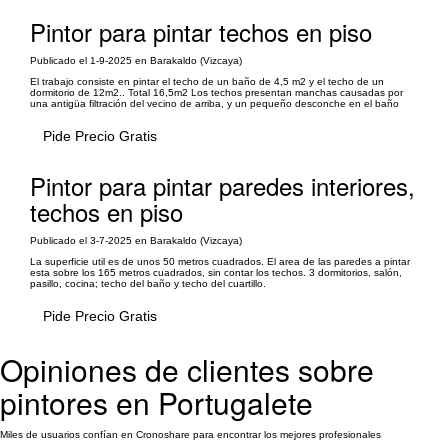
Pintor para pintar techos en piso
Publicado el 1-9-2025 en Barakaldo (Vizcaya)
El trabajo consiste en pintar el techo de un baño de 4,5 m2 y el techo de un
dormitorio de 12m2.. Total 16,5m2 Los techos presentan manchas causadas por
una antigüa filtración del vecino de arriba, y un pequeño desconche en el baño
Pide Precio Gratis
Pintor para pintar paredes interiores,
techos en piso
Publicado el 3-7-2025 en Barakaldo (Vizcaya)
La superficie util es de unos 50 metros cuadrados. El area de las paredes a pintar
esta sobre los 165 metros cuadrados, sin contar los techos. 3 dormitorios, salón,
pasillo, cocina; techo del baño y techo del cuartillo.
Pide Precio Gratis
Opiniones de clientes sobre
pintores en Portugalete
Miles de usuarios confían en Cronoshare para encontrar los mejores profesionales