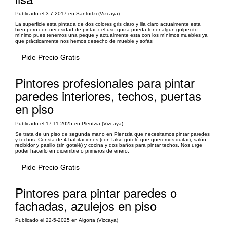
Publicado el 3-7-2017 en Santurtzi (Vizcaya)
La superficie esta pintada de dos colores gris claro y lila claro actualmente esta
bien pero con necesidad de pintar x el uso quiza pueda tener algun golpecito
mínimo pues tenemos una peque y actualmente esta con los mínimos muebles ya
que prácticamente nos hemos desecho de mueble y sofás
Pide Precio Gratis
Pintores profesionales para pintar
paredes interiores, techos, puertas
en piso
Publicado el 17-11-2025 en Plentzia (Vizcaya)
Se trata de un piso de segunda mano en Plentzia que necesitamos pintar paredes
y techos. Consta de 4 habitaciones (con falso gotelé que queremos quitar), salón,
recibidor y pasillo (sin gotelé) y cocina y dos baños para pintar techos. Nos urge
poder hacerlo en diciembre o primeros de enero.
Pide Precio Gratis
Pintores para pintar paredes o
fachadas, azulejos en piso
Publicado el 22-5-2025 en Algorta (Vizcaya)