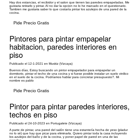
Hay dos estancias, el recibidor y el salon que tienen las paredes empapeladas. Me
gustaria retirarlo y pintar. Al no dar la opcion no lo he marcado en el questionario.
Tambien me gustaria saber lo que costaría pintar los azulejos de una pared de la
cocina.
Pide Precio Gratis
Pintores para pintar empapelar
habitacion, paredes interiores en
piso
Publicado el 12-1-2021 en Muskiz (Vizcaya)
Buenos días, Estoy buscando un pintor empapelador para empapelar un
dormitorio, pintar el techo de una cocina y si fuese posible instalar un suelo vinilico
en el suelo de la cocina. Podríamos hablar para concretar presupuesto?. Mi
nombre es pablo
Pide Precio Gratis
Pintor para pintar paredes interiores,
techos en piso
Publicado el 24-10-2023 en Portugalete (Vizcaya)
A parte de pintar, una pared del salón tiene una estantería hecha de yeso (pladur
no lo sé) que hay que picar para eliminarla. Quiero pintar toda la casa incluyendo
los azulejos del baño y de la cocina, y poner papel de pared en una de las