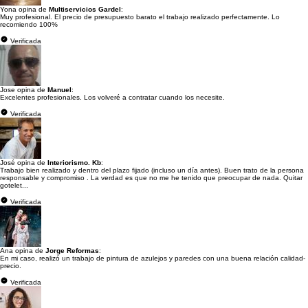
Yona opina de
Multiservicios Gardel
:
Muy profesional. El precio de presupuesto barato el trabajo realizado perfectamente. Lo
recomiendo 100%
Verificada
Jose opina de
Manuel
:
Excelentes profesionales. Los volveré a contratar cuando los necesite.
Verificada
José opina de
Interiorismo. Kb
:
Trabajo bien realizado y dentro del plazo fijado (incluso un día antes). Buen trato de la persona
responsable y compromiso . La verdad es que no me he tenido que preocupar de nada. Quitar
gotelet...
Verificada
Ana opina de
Jorge Reformas
:
En mi caso, realizó un trabajo de pintura de azulejos y paredes con una buena relación calidad-
precio.
Verificada