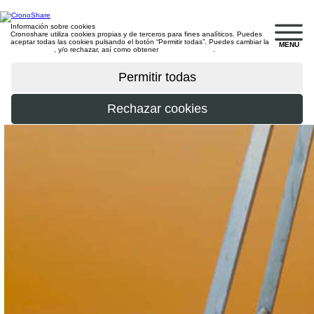
Información sobre cookies
Cronoshare utiliza cookies propias y de terceros para fines analíticos. Puedes
aceptar todas las cookies pulsando el botón “Permitir todas”. Puedes cambiar la
MENU
configuración
, y/o rechazar, así como obtener
más información
.