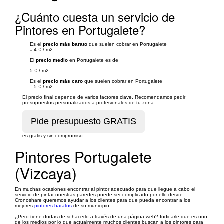
¿Cuánto cuesta un servicio de
Pintores en Portugalete?
Es el
precio más barato
que suelen cobrar en Portugalete
↓
4 €
/
m2
El
precio medio
en Portugalete es de
5 €
/
m2
Es el
precio más caro
que suelen cobrar en Portugalete
↑
5 €
/
m2
El precio final depende de varios factores clave. Recomendamos pedir
presupuestos personalizados a profesionales de tu zona.
es gratis y sin compromiso
Pintores Portugalete
(Vizcaya)
En muchas ocasiones encontrar al pintor adecuado para que llegue a cabo el
servicio de pintar nuestras paredes puede ser complicado por ello desde
Cronoshare queremos ayudar a los clientes para que pueda encontrar a los
mejores
pintores baratos
de su municipio.
¿Pero tiene dudas de si hacerlo a través de una página web? Indicarle que es uno
de los medios por lo que actualmente muchos clientes buscan a los pintores para