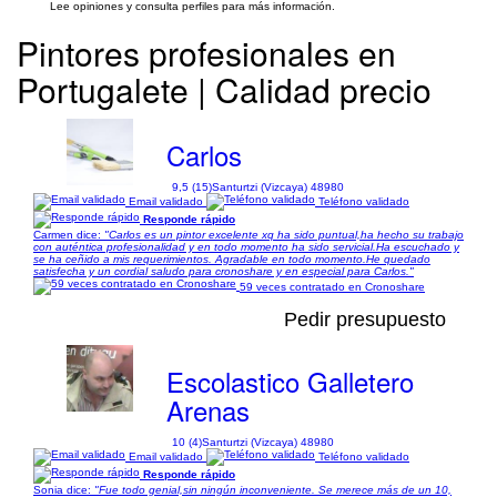
Lee opiniones y consulta perfiles para más información.
Pintores profesionales en
Portugalete | Calidad precio
Carlos
9,5 (15)
Santurtzi (Vizcaya) 48980
Email validado
Teléfono validado
Responde rápido
Carmen dice:
"Carlos es un pintor excelente xq ha sido puntual,ha hecho su trabajo
con auténtica profesionalidad y en todo momento ha sido servicial.Ha escuchado y
se ha ceñido a mis requerimientos. Agradable en todo momento.He quedado
satisfecha y un cordial saludo para cronoshare y en especial para Carlos."
59 veces contratado en Cronoshare
Pedir presupuesto
Escolastico Galletero
Arenas
10 (4)
Santurtzi (Vizcaya) 48980
Email validado
Teléfono validado
Responde rápido
Sonia dice:
"Fue todo genial,sin ningún inconveniente. Se merece más de un 10,