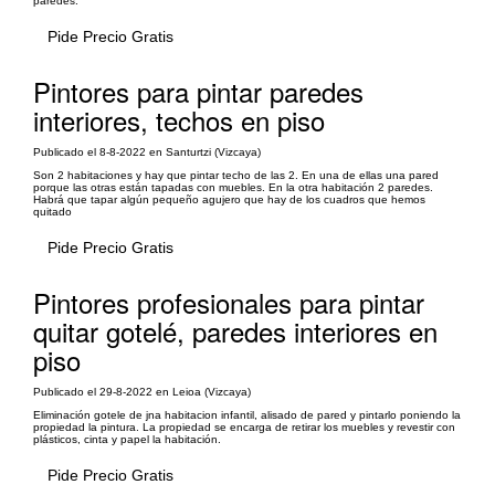
paredes.
Pide Precio Gratis
Pintores para pintar paredes
interiores, techos en piso
Publicado el 8-8-2022 en Santurtzi (Vizcaya)
Son 2 habitaciones y hay que pintar techo de las 2. En una de ellas una pared
porque las otras están tapadas con muebles. En la otra habitación 2 paredes.
Habrá que tapar algún pequeño agujero que hay de los cuadros que hemos
quitado
Pide Precio Gratis
Pintores profesionales para pintar
quitar gotelé, paredes interiores en
piso
Publicado el 29-8-2022 en Leioa (Vizcaya)
Eliminación gotele de jna habitacion infantil, alisado de pared y pintarlo poniendo la
propiedad la pintura. La propiedad se encarga de retirar los muebles y revestir con
plásticos, cinta y papel la habitación.
Pide Precio Gratis