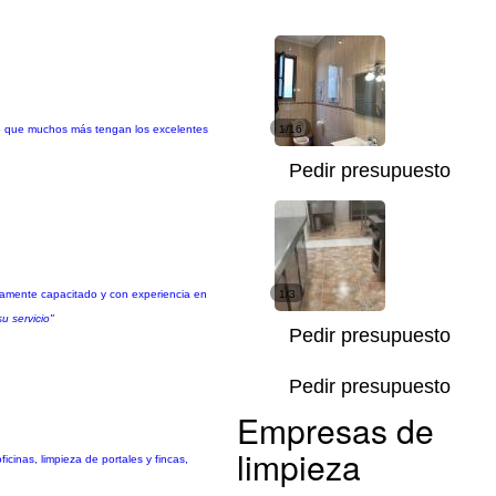
ero que muchos más tengan los excelentes
1/16
Pedir presupuesto
ltamente capacitado y con experiencia en
1/3
u servicio"
Pedir presupuesto
Pedir presupuesto
Empresas de
limpieza
cinas, limpieza de portales y fincas,