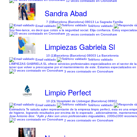
12 veces contratado en Cronoshare
Sandra Abad
7 (3)
Barcelona (Barcelona) 08013 La Sagrada Família
Email validado
Teléfono validado
Soy free-lance, es decir que cotizo a la seguridad social. Elija confianza. Estoy especiali
25 veces contratado en Cronoshare
Limpiezas Gabriela Sl
10 (1)
Barcelona (Barcelona) 08003 La Barceloneta
Email validado
Teléfono validado
LIMPIEZAS GABRIELA SL ofrece servicios profesionales especializados en el sector de la l
tener que volver a preocuparse por el mantenimiento de este. Estamos especializados en l
3 veces contratado en Cronoshare
Limpio Perfect
10 (2)
L'Hospitalet de Llobregat (Barcelona) 08902
Email validado
Teléfono validado
Estimado/a Te saluda aylen representante de la empresa limpio perfect, esta es una empres
de higiene, logrando resultados por encima de lo esperado , adicionalmente, mantenemos
Jose Antonio dice:
"Aylin y Alex son unos profesionales inigualables, 1000x1000 recomenda
2 veces contratado en Cronoshare