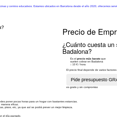
icinas y centros educativos. Estamos ubicados en Barcelona desde el año 2020, ofrecemos servi
a?
Precio de Empr
¿Cuánto cuesta un 
Badalona?
Es el
precio más barato
que
suelen cobrar en Badalona
↓
10 €
/
hora
El precio final depende de varios factor
es gratis y sin compromiso
uedes poner pocas horas para un hogar con bastantes estancias.
e manera eficaz.
s, pisos, etc, ya que así se podrá prever un mejor limpieza.
án el día pactado.