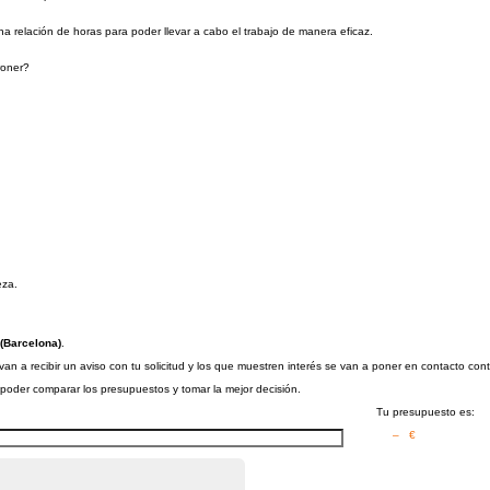
na relación de horas para poder llevar a cabo el trabajo de manera eficaz.
roner?
eza.
(Barcelona)
.
n a recibir un aviso con tu solicitud y los que muestren interés se van a poner en contacto con
a poder comparar los presupuestos y tomar la mejor decisión.
Tu presupuesto es:
– €