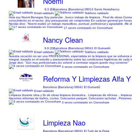
Noemi
9,3 (6)
Barcelona (Barcelona) 08014 Sants Hostafrancs
Email validado
Teléfono validado
Hola soy Noemi Benegas Soy particular , busco trabajo de limpieza . Final de obras Comu
conocimiento en el sector ,doy presupuesto sin compromiso En carácter general por horas
Nicolás dice:
"Noemi realizó un trabajo maravilloso, puntual, profesional y agradable. M
17 veces contratado en Cronoshare
Nancy Clean
9,9 (3)
Barcelona (Barcelona) 08041 El Guinardó
Email validado
Teléfono validado
Nuestra vocación es ser una PROFESIONAL especialista en la limpieza que se esfuerza e
integral, basada en el estudio y asesoramiento sobre las condiciones higiénicas de cada i
Jorge dice:
"Son muy profesionales,los volveré a contratar seguro,quede muy contento"
4 veces contratado en Cronoshare
Reforma Y Limpiezas Alfa 
Barcelona (Barcelona) 08041 El Guinardó
Email validado
Limpieza durante obra y fin de obras limpieza domestica . Limpiezas de oficinas .. limpi
Hacemos reformas de baños, cocina. Colocamos parquet. Colocamos racholas . Pintamos su 
3 veces contratado en Cronoshare
Limpieza Nao
Barcelona (Barcelona) 08031 El Turó de la Peira