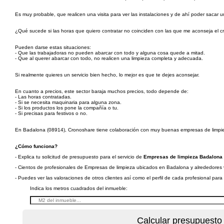
Es muy probable, que realicen una visita para ver las instalaciones y de ahí poder sacar u
¿Qué sucede si las horas que quiero contratar no coinciden con las que me aconseja el c
Pueden darse estas situaciones:
- Que las trabajadoras no pueden abarcar con todo y alguna cosa quede a mitad.
- Que al querer abarcar con todo, no realicen una limpieza completa y adecuada.
Si realmente quieres un servicio bien hecho, lo mejor es que te dejes aconsejar.
En cuanto a precios, este sector baraja muchos precios, todo depende de:
- Las horas contratadas.
- Si se necesita maquinaria para alguna zona.
- Si los productos los pone la compañía o tu.
- Si precisas para festivos o no.
En Badalona (08914), Cronoshare tiene colaboración con muy buenas empresas de limpi
¿Cómo funciona?
- Explica tu solicitud de presupuesto para el servicio de
Empresas de limpieza Badalona 
- Cientos de profesionales de Empresas de limpieza ubicados en Badalona y alrededores va
- Puedes ver las valoraciones de otros clientes así como el perfil de cada profesional par
Indica los metros cuadrados del inmueble: