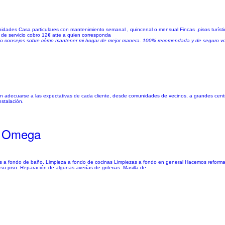
nidades Casa particulares con mantenimiento semanal , quincenal o mensual Fincas ,pisos turíst
 de servicio cobro 12€ atte a quien corresponda
e dio consejos sobre cómo mantener mi hogar de mejor manera. 100% recomendada y de seguro volv
n adecuarse a las expectativas de cada cliente, desde comunidades de vecinos, a grandes cent
nstalación.
Y Omega
ezas a fondo de baño, Limpieza a fondo de cocinas Limpiezas a fondo en general Hacemos reforma
piso. Reparación de algunas averías de griferias. Masilla de...