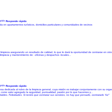
Responde rápido
zada en apartamentos turísticos, domicilios particulares y comunidades de vecinos
impieza asegurando un resultado de calidad, lo que le dará la oportunidad de centrarse en otro
impieza y mantenimiento de: -oficinas y despachos -locales...
Responde rápido
a dedicada al rubro de la limpieza general, cuya misión es trabajar conjuntamente con su organi
 como valor agregado la seguridad, puntualidad, pasión por lo que hacemos y...
bles. Felicidades. Si tenéis que contratar sus servicios, no hay que pensarlo, contratarlo Ya!"