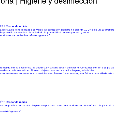
na | Higiene y desinfección
Responde rápido
as cuales le he realizado servicios. Mi calificación siempre ha sido un 10 , y si es un 10 prefi
quesol le caracteriza , la seriedad , la puntualidad , el compromiso y sobre...
servicio hasta noviembre. Muchas gracias."
ometida con la excelencia, la eficiencia y la satisfacción del cliente. Contamos con un equipo a
ptadas a cada necesidad. Nuestro objetivo es crear espacios limpios, saludables...
esto. No hemos contratado sus servicios pero hemos tomado nota para futuras necesidades de s
Responde rápido
rea especifica de la casa , limpieza especiales como post mudanza o post reforma, limpieza de ofi
 cambiéis gracias"