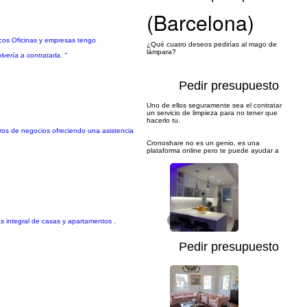
(Barcelona)
icos Oficinas y empresas tengo
¿Qué cuatro deseos pedirías al mago de
lámpara?
ería a contratarla. "
Pedir presupuesto
Uno de ellos seguramente sea el contratar
un servicio de limpieza para no tener que
hacerlo tu.
ros de negocios ofreciendo una asistencia
Cronoshare no es un genio, es una
plataforma online pero te puede ayudar a
s integral de casas y apartamentos .
1/13
Pedir presupuesto