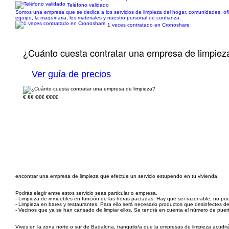
Teléfono validado
Somos una empresa que se dedica a los servicios de limpieza del hogar, comunidades, of
equipo, la maquinaria, los materiales y nuestro personal de confianza.
1 veces contratado en Cronoshare
¿Cuánto cuesta contratar una empresa de limpiez
Ver guía de precios
€
€€
€€€
€€€€
encontrar una empresa de limpieza que efectúe un servicio estupendo en tu vivienda.
Podrás elegir entre estos servicio seas particular o empresa.
- Limpieza de inmuebles en función de las horas pactadas. Hay que ser razonable, no p
- Limpieza en bares y restaurantes. Para ello será necesario productos que desinfectes d
- Vecinos que ya se han cansado de limpiar ellos. Se tendrá en cuenta el número de puerta
Vives en la zona norte o sur de Badalona, tranquilo/a que la empresas de limpieza acudir