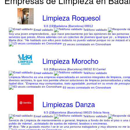
Empresas de Limpieza en Badalo
Limpieza Roquesol
9,6 (19)
Badalona (Barcelona) 08912
Email validado
Teléfono validado
Soy una joven emprendedora , que nace precisamente por las opiniones de las personas a l
servicios que presto. Ahora además con un colectivo de jóvenes igual que yo , a limpieza Ro
Marta dice:
"He hablado con ellos pero todavía no puedo valorar porque no se iniciará el 
15 veces contratado en Cronoshare
Limpieza Morocho
9,6 (5)
Barcelona (Barcelona) 08032 El Carmel
Email validado
Teléfono validado
Limpieza Morocho es una empresa especializada en servicios integrales de limpieza, compr
diversos sectores, lo que nos permite ofrecer soluciones de limpieza personalizadas y ada
Isabel dice:
"Empresa muy comunicativa, trato agradable, puntual en su envio de presupu
93 veces contratado en Cronoshare
Limpiezas Danza
9,5 (2)
Barcelona (Barcelona) 08025 Gràcia Nova
Email validado
Teléfono validado
Servicio de Limpieza de mantenimiento o general, limpieza a fondo de todo el piso o una á
pulido de mármol , acristalado de suelos de mármol, lavabos o encimeras.
Mª dice:
"Me a gustado mucho I se le ve una persona trabajadora y muy discreta no me la