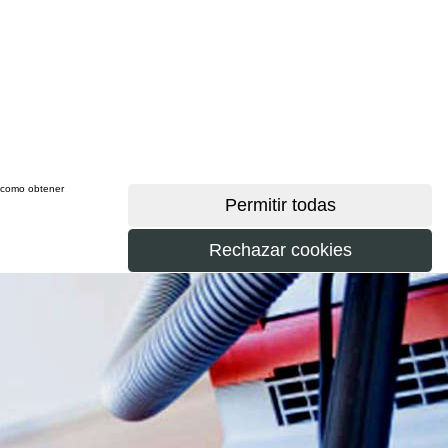
sí como obtener
más