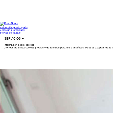
entrar
pide precio gratis
¿eres un profesional?
ofertas de trabajo
SERVICIOS
Información sobre cookies
Cronoshare utiliza cookies propias y de terceros para fines analíticos. Puedes aceptar todas 
información
.