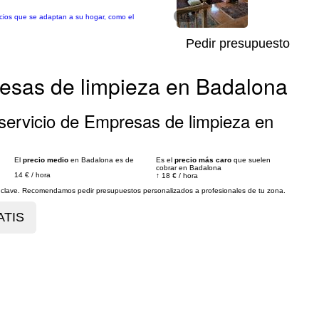
cios que se adaptan a su hogar, como el
1/3
Pedir presupuesto
esas de limpieza en Badalona
servicio de Empresas de limpieza en
El
precio medio
en Badalona es de
Es el
precio más caro
que suelen
cobrar en Badalona
14 €
/
hora
↑
18 €
/
hora
es clave. Recomendamos pedir presupuestos personalizados a profesionales de tu zona.