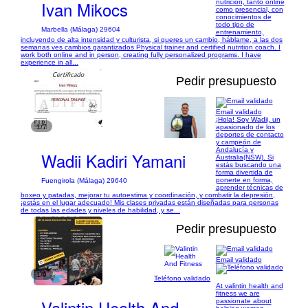
Ivan Mikocs
nutrición, tanto online
como presencial, con
conocimientos de
todo tipo de
Marbella (Málaga) 29604
entrenamiento,
incluyendo de alta intensidad y culturista, si queres un cambio, háblame, a las dos
semanas ves cambios garantizados Physical trainer and certified nutrition coach. I
work both online and in person, creating fully personalized programs. I have
experience in all...
Pedir presupuesto
Email validado
¡Hola! Soy Wadii, un
1/7
apasionado de los
deportes de contacto
y campeón de
Andalucía y
Wadii Kadiri Yamani
Australia(NSW). Si
estás buscando una
forma divertida de
ponerte en forma,
Fuengirola (Málaga) 29640
aprender técnicas de
boxeo y patadas, mejorar tu autoestima y coordinación, y combatir la depresión,
¡estás en el lugar adecuado! Mis clases privadas están diseñadas para personas
de todas las edades y niveles de habilidad, y se...
Pedir presupuesto
Email validado
1/9
Teléfono validado
At valintin health and
fitness we are
Valintin Health And
passionate about