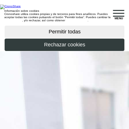
Información sobre cookies
Cronoshare utiliza cookies propias y de terceros para fines analíticos. Puedes
aceptar todas las cookies pulsando el botón “Permitir todas”. Puedes cambiar la
MENU
configuración
, y/o rechazar, así como obtener
más información
.