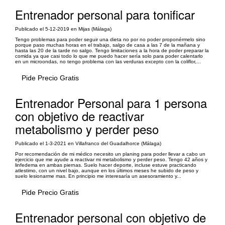
Entrenador personal para tonificar
Publicado el 5-12-2019 en Mijas (Málaga)
Tengo problemas para poder seguir una dieta no por no poder proponérmelo sino
porque paso muchas horas en el trabajo, salgo de casa a las 7 de la mañana y
hasta las 20 de la tarde no salgo. Tengo limitaciones a la hora de poder preparar la
comida ya que casi todo lo que me puedo hacer sería solo para poder calentarlo
en un microondas, no tengo problema con las verduras excepto con la coliflor,...
Pide Precio Gratis
Entrenador Personal para 1 persona
con objetivo de reactivar
metabolismo y perder peso
Publicado el 1-3-2021 en Villafranco del Guadalhorce (Málaga)
Por recomendación de mi médico necesito un planing para poder llevar a cabo un
ejercicio que me ayude a reactivar mi metabolismo y perder peso. Tengo 42 años y
linfedema en ambas piernas. Suelo hacer deporte, incluse estuve practicando
atlestimo, con un nivel bajo, aunque en los últimos meses he subido de peso y
suelo lesionarme mas. En principio me interesaría un asesoramiento y...
Pide Precio Gratis
Entrenador personal con objetivo de