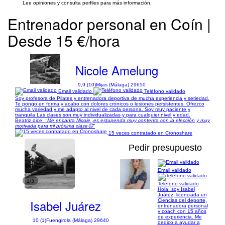
Lee opiniones y consulta perfiles para más información.
Entrenador personal en Coín |
Desde 15 €/hora
Nicole Amelung
9,9 (10)
Mijas (Málaga) 29650
Email validado
Teléfono validado
Soy profesora de Pilates y entrenadora deportiva de mucha experiencia y seriedad.
Te pongo en forma y acabo con dolores crónicos o lesiones persistentes. Ofrezco
mucha variedad y me adapto al nivel de cada persona. Soy muy paciente y
tranquila Las clases son muy individualizadas y para cualquier nivel y edad.
Beatriz dice:
"Me encanta Nicole ,es estupenda muy contenta con la elección y muy
motivada para mi próxima clase😊"
15 veces contratado en Cronoshare
Pedir presupuesto
Email validado
1/3
Teléfono validado
Hola! soy Isabel
Juárez, licenciada en
Isabel Juárez
Ciencias del deporte,
entrenadora personal
y coach con 15 años
de experiencia. Me
10 (1)
Fuengirola (Málaga) 29640
dedico a ayudar a