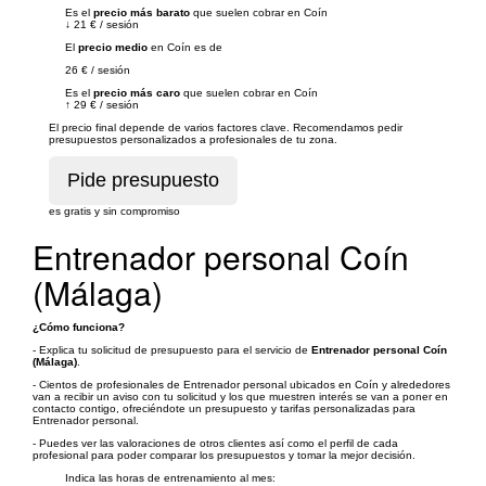
Es el
precio más barato
que suelen cobrar en Coín
↓
21 €
/
sesión
El
precio medio
en Coín es de
26 €
/
sesión
Es el
precio más caro
que suelen cobrar en Coín
↑
29 €
/
sesión
El precio final depende de varios factores clave. Recomendamos pedir
presupuestos personalizados a profesionales de tu zona.
es gratis y sin compromiso
Entrenador personal Coín
(Málaga)
¿Cómo funciona?
- Explica tu solicitud de presupuesto para el servicio de
Entrenador personal Coín
(Málaga)
.
- Cientos de profesionales de Entrenador personal ubicados en Coín y alrededores
van a recibir un aviso con tu solicitud y los que muestren interés se van a poner en
contacto contigo, ofreciéndote un presupuesto y tarifas personalizadas para
Entrenador personal.
- Puedes ver las valoraciones de otros clientes así como el perfil de cada
profesional para poder comparar los presupuestos y tomar la mejor decisión.
Indica las horas de entrenamiento al mes: