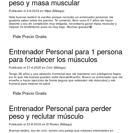
peso y masa muscular
Publicado el 4-9-2019 en Mijas (Málaga)
Hola buenas tardes! te escribo porque necesito un entrenador personal, me
gustaría saber sobre los precios. Te comento, llevo unos 6-7 años sin hacer
deporte y soy de complexión muy delgada, necesitaría ganar masa muscular y
mejorar mi rendimiento pues es muy bajo. Muchas gracias!😁
Pide Precio Gratis
Entrenador Personal para 1 persona
para fortalecer los músculos
Publicado el 27-4-2026 en Coín (Málaga)
Tengo 38 años y una situación hormonal que me mantiene con estrógenos bajos,
por lo que mis huesos pueden sufrir descalcificación. Busco un entrenador que me
enseñe a hacer ejercicios de forma segura que estimulen mis músculos( y mis
huesos) para mejorar mi salud
Pide Precio Gratis
Entrenador Personal para perder
peso y reclutar músculo
Publicado el 22-8-2019 en El Rodeo (Málaga)
Buenas tardes, soy de coín, somos una pareja que estamos interesados en