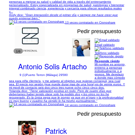
personas a mejorar su salud y calidad de vida a través del entrenamiento
personalizado. Estoy especializada en programas de salud, patologías y bienestar
integral combinado ciencia, experiencia y cercanía para ofrecer resultados reales
y...
Andy dice:
"Gran interacción desde el primer día y siempre me hace creer que
puedo entrenar bien."
13 veces contratado en Cronoshare
Pedir presupuesto
Email validado
1/6
Teléfono validado
Responde rápido
Antonio Solis Artacho
Mi nombre es antonio,
entreno a personas
individualmente o a
grupos. Me desplazo
9 (1)
Puerto Terron (Málaga) 29580
a donde mas cómodo
sea para el/la cliente/a, y me adapto al objetivo que quieras conseguir, sea cual
sea. El precio por sesión (que puede durar mas de una hora) es de veinte euros. Y
mi movil de contacto seis dos cinco tres nueve ocho cinco cinco dos.
Yolanda dice:
"Tiene valoración postiva en todo. Pero de cuatro días que
deberíamos haber tenido clase solo ha podido dos y los otros no los he
recuperado. Es la única pega que le pongo ya que en el traro y la profesionalidad
es muy bueno y cuadno ha venido lo ha hecho puntualmente."
14 veces contratado en Cronoshare
Pedir presupuesto
Patrick