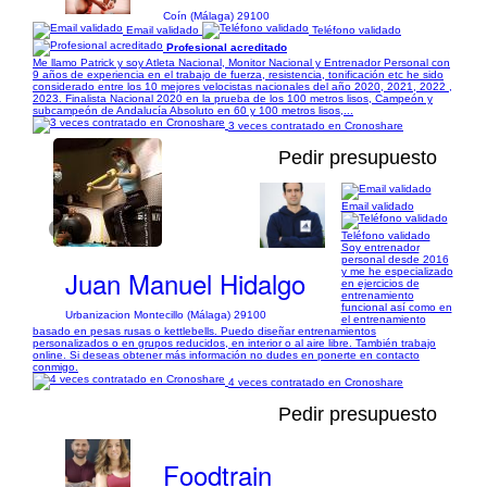
Coín (Málaga) 29100
Email validado
Teléfono validado
Profesional acreditado
Me llamo Patrick y soy Atleta Nacional, Monitor Nacional y Entrenador Personal con
9 años de experiencia en el trabajo de fuerza, resistencia, tonificación etc he sido
considerado entre los 10 mejores velocistas nacionales del año 2020, 2021, 2022 ,
2023. Finalista Nacional 2020 en la prueba de los 100 metros lisos, Campeón y
subcampeón de Andalucía Absoluto en 60 y 100 metros lisos,...
3 veces contratado en Cronoshare
Pedir presupuesto
Email validado
1/6
Teléfono validado
Soy entrenador
personal desde 2016
Juan Manuel Hidalgo
y me he especializado
en ejercicios de
entrenamiento
funcional así como en
Urbanizacion Montecillo (Málaga) 29100
el entrenamiento
basado en pesas rusas o kettlebells. Puedo diseñar entrenamientos
personalizados o en grupos reducidos, en interior o al aire libre. También trabajo
online. Si deseas obtener más información no dudes en ponerte en contacto
conmigo.
4 veces contratado en Cronoshare
Pedir presupuesto
Foodtrain