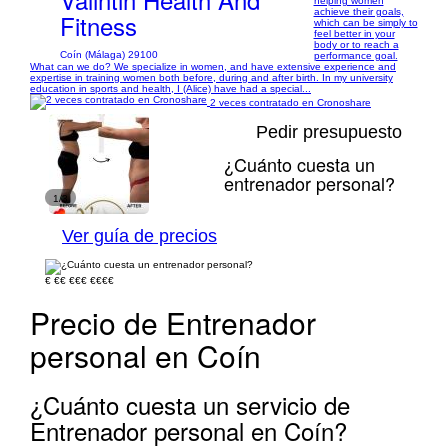
helping women
achieve their goals,
Fitness
which can be simply to
feel better in your
body or to reach a
Coín (Málaga) 29100
performance goal.
What can we do? We specialize in women, and have extensive experience and
expertise in training women both before, during and after birth. In my university
education in sports and health, I (Alice) have had a special...
2 veces contratado en Cronoshare
Pedir presupuesto
¿Cuánto cuesta un
entrenador personal?
1/3
Ver guía de precios
€
€€
€€€
€€€€
Precio de Entrenador
personal en Coín
¿Cuánto cuesta un servicio de
Entrenador personal en Coín?