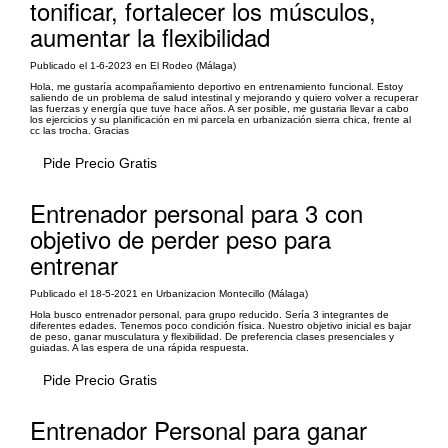
tonificar, fortalecer los músculos,
aumentar la flexibilidad
Publicado el 1-6-2023 en El Rodeo (Málaga)
Hola, me gustaría acompañamiento deportivo en entrenamiento funcional. Estoy
saliendo de un problema de salud intestinal y mejorando y quiero volver a recuperar
las fuerzas y energía que tuve hace años. A ser posible, me gustaria llevar a cabo
los ejercicios y su planificación en mi parcela en urbanización sierra chica, frente al
cc las trocha. Gracias
Pide Precio Gratis
Entrenador personal para 3 con
objetivo de perder peso para
entrenar
Publicado el 18-5-2021 en Urbanizacion Montecillo (Málaga)
Hola busco entrenador personal, para grupo reducido. Sería 3 integrantes de
diferentes edades. Tenemos poco condición física. Nuestro objetivo inicial es bajar
de peso, ganar musculatura y flexibilidad. De preferencia clases presenciales y
guiadas. A las espera de una rápida respuesta.
Pide Precio Gratis
Entrenador Personal para ganar