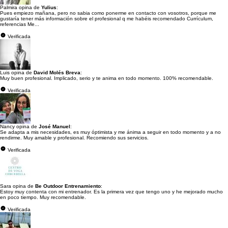
Palmira opina de
Yulius
:
Pues empiezo mañana, pero no sabia como ponerme en contacto con vosotros, porque me
gustaría tener más información sobre el profesional q me habéis recomendado Currículum,
referencias Me...
Verificada
Luis opina de
David Molés Breva
:
Muy buen profesional. Implicado, serio y te anima en todo momento. 100% recomendable.
Verificada
Nancy opina de
José Manuel
:
Se adapta a mis necesidades, es muy óptimista y me ánima a seguir en todo momento y a no
rendirme. Muy amable y profesional. Recomiendo sus servicios.
Verificada
Sara opina de
Be Outdoor Entrenamiento
:
Estoy muy contenta con mi entrenador. Es la primera vez que tengo uno y he mejorado mucho
en poco tiempo. Muy recomendable.
Verificada