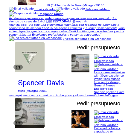
10 (4)
Alhaurín de la Torre (Málaga) 29130
Email validado
Teléfono validado
Responde rápido
Ayudamos a personas a perder grasa y mejorar su composición corporal. ¡Con
cientos de casos de éxito! 🙌🏼 INSTAGRAM: @foodtrain___
Arantza dice:
"Ha sido una experiencia magnífica; con foodtrain he aprendido a
comer sano de manera habitual sin apenas esfuerzo y, a tener, semanalmente, una
rutina deportiva que te cura cuerpo y alma Perdí los kilos que me sobraban y estoy
contentísima !!!! Excelentes profesionales y personas estupendas"
3 veces contratado en Cronoshare
Pedir presupuesto
Email validado
1/3
Teléfono validado
I am a personal trainer
with 30yrs experience
Spencer Davis
Weight loss Muscle
tone up Kickboxing
General fitness
English+basic
Mijas (Málaga) 29649
Spanish spoken Have
own equipment and can train you in the privacy of own home-Or beach-Or gym
Pedir presupuesto
Email validado
1/4
Teléfono validado
Entrenados físico y
capacitado en