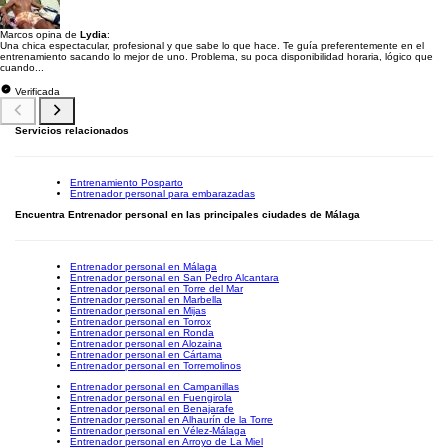
Marcos opina de
Lydia
:
Una chica espectacular, profesional y que sabe lo que hace. Te guía preferentemente en el
entrenamiento sacando lo mejor de uno. Problema, su poca disponibilidad horaria, lógico que
cuando...
Verificada
Servicios relacionados
Entrenamiento Posparto
Entrenador personal para embarazadas
Encuentra Entrenador personal en las principales ciudades de Málaga
Entrenador personal en Málaga
Entrenador personal en San Pedro Alcantara
Entrenador personal en Torre del Mar
Entrenador personal en Marbella
Entrenador personal en Mijas
Entrenador personal en Torrox
Entrenador personal en Ronda
Entrenador personal en Alozaina
Entrenador personal en Cártama
Entrenador personal en Torremolinos
Entrenador personal en Campanillas
Entrenador personal en Fuengirola
Entrenador personal en Benajarafe
Entrenador personal en Alhaurín de la Torre
Entrenador personal en Vélez-Málaga
Entrenador personal en Arroyo de La Miel