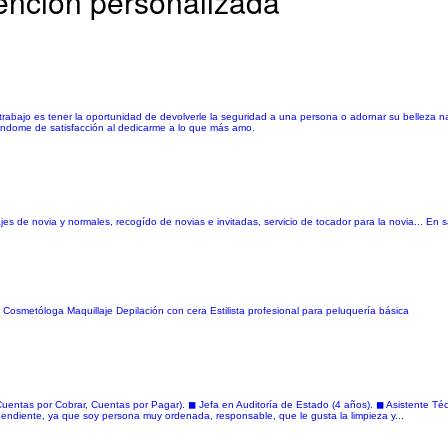
tención personalizada
trabajo es tener la oportunidad de devolverle la seguridad a una persona o adornar su belleza 
nándome de satisfacción al dedicarme a lo que más amo.
jes de novia y normales, recogído de novias e invitadas, servicio de tocador para la novia... En 
co. Cosmetóloga Maquillaje Depilación con cera Estilista profesional para peluquería básica
Cuentas por Cobrar, Cuentas por Pagar). ◼ Jefa en Auditoría de Estado (4 años). ◼ Asistente Técni
iente, ya que soy persona muy ordenada, responsable, que le gusta la limpieza y...