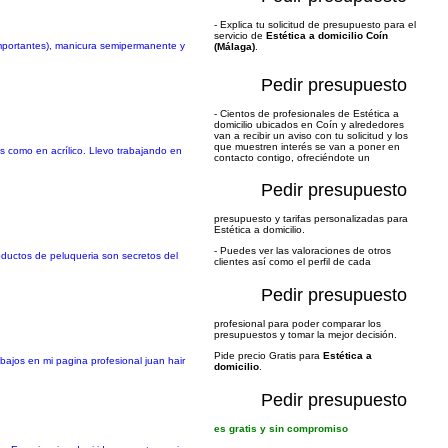
- Explica tu solicitud de presupuesto para el
servicio de
Estética a domicilio Coín
 importantes), manicura semipermanente y
(Málaga)
.
Pedir presupuesto
- Cientos de profesionales de Estética a
domicilio ubicados en Coín y alrededores
van a recibir un aviso con tu solicitud y los
que muestren interés se van a poner en
s como en acrílico. Llevo trabajando en
contacto contigo, ofreciéndote un
Pedir presupuesto
presupuesto y tarifas personalizadas para
Estética a domicilio.
- Puedes ver las valoraciones de otros
oductos de peluqueria son secretos del
clientes así como el perfil de cada
Pedir presupuesto
profesional para poder comparar los
presupuestos y tomar la mejor decisión.
Pide precio Gratis para
Estética a
bajos en mi pagina profesional juan hair
domicilio
.
Pedir presupuesto
es gratis y sin compromiso