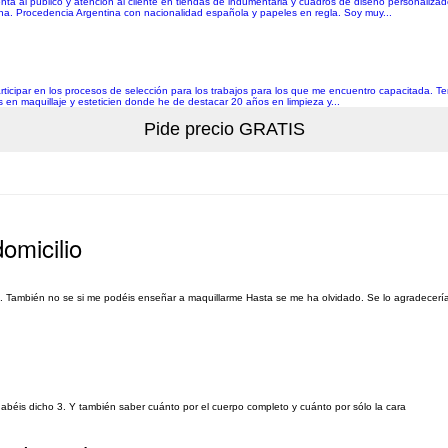
ta al público y atención al cliente en tiendas de indumentaria y cuadros de diseño personalizad
cina. Procedencia Argentina con nacionalidad española y papeles en regla. Soy muy...
 participar en los procesos de selección para los trabajos para los que me encuentro capacitada. 
s en maquillaje y esteticien donde he de destacar 20 años en limpieza y...
omicilio
a. También no se si me podéis enseñar a maquillarme Hasta se me ha olvidado. Se lo agradecer
 habéis dicho 3. Y también saber cuánto por el cuerpo completo y cuánto por sólo la cara