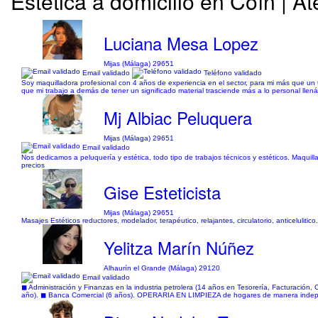
Estética a domicilio en Coín | A
Luciana Mesa Lopez
Mijas (Málaga) 29651
Email validado
Teléfono validado
Soy maquilladora profesional con 4 años de experiencia en el sector, para mi más que un 
que mi trabajo a demás de tener un significado material trasciende más a lo personal lle
Mj Albiac Peluquera
Mijas (Málaga) 29651
Email validado
Nos dedicamos a peluquería y estética, todo tipo de trabajos técnicos y estéticos. Maquilla
precios
Gise Esteticista
Mijas (Málaga) 29651
Masajes Estéticos reductores, modelador, terapéutico, relajantes, circulatorio, anticeluliti
Yelitza Marín Núñez
Alhaurín el Grande (Málaga) 29120
Email validado
◼ Administración y Finanzas en la industria petrolera (14 años en Tesorería, Facturación, 
año). ◼ Banca Comercial (6 años). OPERARIA EN LIMPIEZA de hogares de manera independ