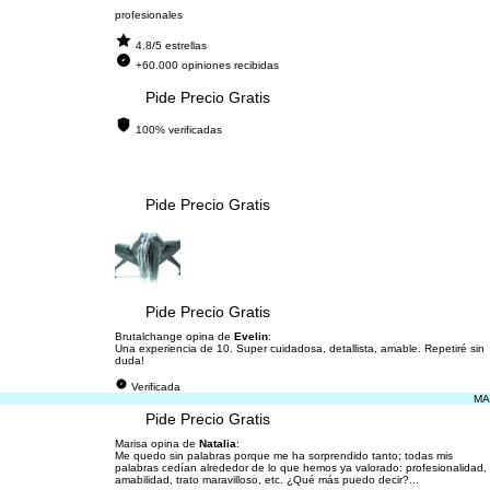
profesionales
4.8/5 estrellas
+60.000 opiniones recibidas
Pide Precio Gratis
100% verificadas
Pide Precio Gratis
Pide Precio Gratis
Brutalchange opina de
Evelin
:
Una experiencia de 10. Super cuidadosa, detallista, amable. Repetiré sin
duda!
Verificada
MA
Pide Precio Gratis
Marisa opina de
Natalia
:
Me quedo sin palabras porque me ha sorprendido tanto; todas mis
palabras cedían alrededor de lo que hemos ya valorado: profesionalidad,
amabilidad, trato maravilloso, etc. ¿Qué más puedo decir?...