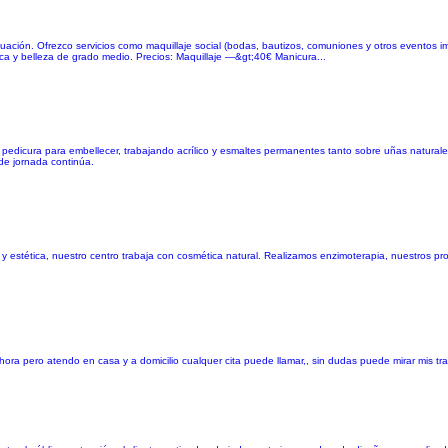
tuación. Ofrezco servicios como maquillaje social (bodas, bautizos, comuniones y otros eventos
ica y belleza de grado medio. Precios: Maquillaje —&gt;40€ Manicura...
, pedicura para embellecer, trabajando acrílico y esmaltes permanentes tanto sobre uñas naturale
 de jornada continúa.
 estética, nuestro centro trabaja con cosmética natural. Realizamos enzimoterapia, nuestros pr
ora pero atendo en casa y a domicilio cualquer cita puede llamar,, sin dudas puede mirar mis tra