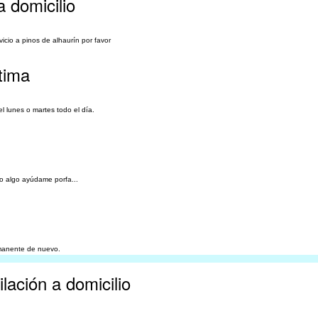
a domicilio
icio a pinos de alhaurín por favor
ntima
l lunes o martes todo el día.
o algo ayúdame porfa...
rmanente de nuevo.
lación a domicilio