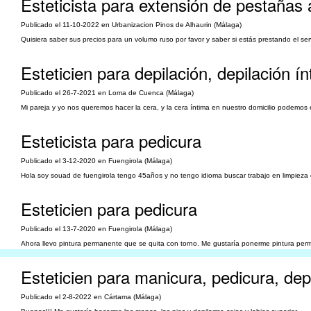
Esteticista para extensión de pestañas 
Publicado el 11-10-2022 en Urbanizacion Pinos de Alhaurin (Málaga)
Quisiera saber sus precios para un volumo ruso por favor y saber si estás prestando el serv
Esteticien para depilación, depilación í
Publicado el 26-7-2021 en Loma de Cuenca (Málaga)
Mi pareja y yo nos queremos hacer la cera, y la cera íntima en nuestro domicilio podemos e
Esteticista para pedicura
Publicado el 3-12-2020 en Fuengirola (Málaga)
Hola soy souad de fuengirola tengo 45años y no tengo idioma buscar trabajo en limpieza 
Esteticien para pedicura
Publicado el 13-7-2020 en Fuengirola (Málaga)
Ahora llevo pintura permanente que se quita con torno. Me gustaría ponerme pintura pe
Esteticien para manicura, pedicura, depi
Publicado el 2-8-2022 en Cártama (Málaga)