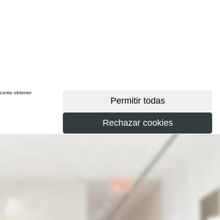
sí como obtener
más