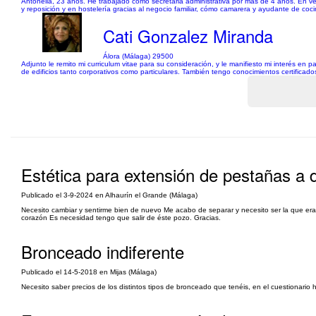
Antonella, 23 años. He trabajado como secretaria administrativa por más de 4 años. En ven
y reposición y en hostelería gracias al negocio familiar, cómo camarera y ayudante de co
Cati Gonzalez Miranda
Álora (Málaga) 29500
Adjunto le remito mi curriculum vitae para su consideración, y le manifiesto mi interés en
de edificios tanto corporativos como particulares. También tengo conocimientos certificado
Estética para extensión de pestañas a d
Publicado el 3-9-2024 en Alhaurín el Grande (Málaga)
Necesito cambiar y sentirme bien de nuevo Me acabo de separar y necesito ser la que er
corazón Es necesidad tengo que salir de éste pozo. Gracias.
Bronceado indiferente
Publicado el 14-5-2018 en Mijas (Málaga)
Necesito saber precios de los distintos tipos de bronceado que tenéis, en el cuestionario