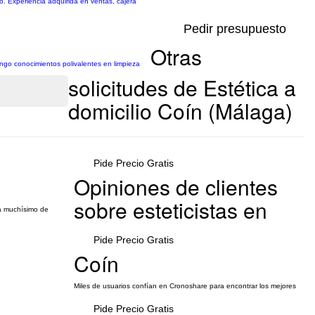
o. Experiencia adquirida en ventas, cajera
Pedir presupuesto
Otras
Tengo conocimientos polivalentes en limpieza
solicitudes de Estética a
domicilio Coín (Málaga)
Pide Precio Gratis
Opiniones de clientes
sobre esteticistas en
ía muchísimo de
Pide Precio Gratis
Coín
Miles de usuarios confían en Cronoshare para encontrar los mejores
Pide Precio Gratis