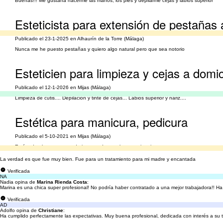
Buenas!!! Me gustaría hacerme las manos, los pies y depilarme cejas y labios superior
Esteticista para extensión de pestañas 
Publicado el 23-1-2025 en Alhaurín de la Torre (Málaga)
Nunca me he puesto pestañas y quiero algo natural pero que sea notorio
Esteticien para limpieza y cejas a domic
Publicado el 12-1-2026 en Mijas (Málaga)
Limpieza de cutis.... Depilación y tinte de cejas... Labios superior y nariz....
Estética para manicura, pedicura
Publicado el 5-10-2021 en Mijas (Málaga)
Está todo el rato que puede intentando copular con mi gatita
La verdad es que fue muy bien. Fue para un tratamiento para mi madre y encantada
Verificada
NA
Nadia opina de
Marina Rienda Costa
:
Marina es una chica super profesional! No podría haber contratado a una mejor trabajadora!! Ha s
Verificada
AD
Adolfo opina de
Christiane
:
Ha cumplido perfectamente las expectativas. Muy buena profesional, dedicada con interés a su tra