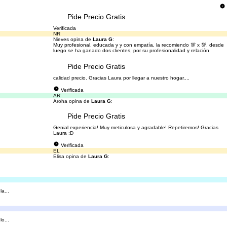
Pide Precio Gratis
Verificada
NR
Nieves opina de
Laura G
:
Muy profesional, educada y y con empatía, la recomiendo 💯 x 💯, desde
luego se ha ganado dos clientes, por su profesionalidad y relación
Pide Precio Gratis
calidad precio. Gracias Laura por llegar a nuestro hogar....
Verificada
AR
Aroha opina de
Laura G
:
Pide Precio Gratis
Genial experiencia! Muy meticulosa y agradable! Repetiremos! Gracias
Laura :D
Verificada
EL
Elisa opina de
Laura G
:
a...
o...