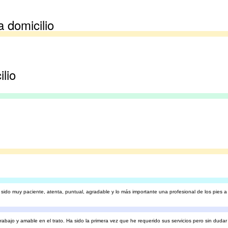
a domicilio
ilio
ido muy paciente, atenta, puntual, agradable y lo más importante una profesional de los pies a l
bajo y amable en el trato. Ha sido la primera vez que he requerido sus servicios pero sin dudar l