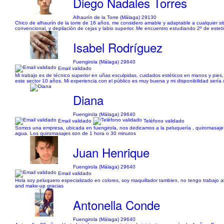
Diego Nadales Torres
Alhaurín de la Torre (Málaga) 29130
Chico de alhaurín de la torre de 16 años, me considero amable y adaptable a cualquier si
convencional, y depilación de cejas y labio superior. Me encuentro estudiando 2º de estet
Isabel Rodríguez
Fuengirola (Málaga) 29640
Email validado
Mi trabajo es de técnico superior en uñas esculpidas, cuidados estéticos en manos y pies
este sector 10 años. Mi experiencia con el público es muy buena y mi disponibilidad sería
Diana
Fuengirola (Málaga) 29640
Email validado
Teléfono validado
Somos una empresa, ubicada en fuengirola, nos dedicamos a la peluquería , quiromasaje y
agua. Los quiromasajes son de 1 hora o 30 minutos
Juan Henrique
Fuengirola (Málaga) 29640
Email validado
Hola soy peluquero especializado en colores, soy maquillador tambien, no tengo trabajo ah
and make-up gracias
Antonella Conde
Fuengirola (Málaga) 29640