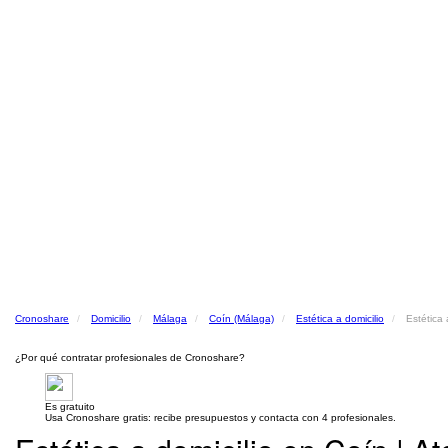
Cronoshare
Domicilio
Málaga
Coín (Málaga)
Estética a domicilio
Estética 
¿Por qué contratar profesionales de Cronoshare?
Es gratuito
Usa Cronoshare gratis: recibe presupuestos y contacta con 4 profesionales.