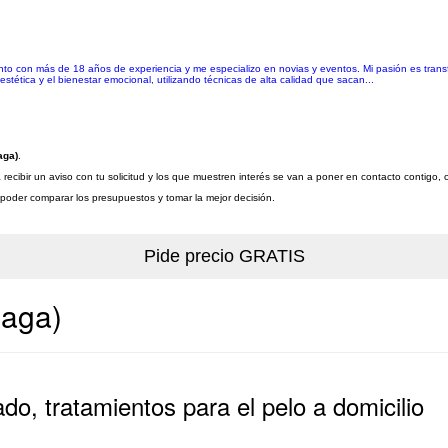
ento con más de 18 años de experiencia y me especializo en novias y eventos. Mi pasión es transf
stética y el bienestar emocional, utilizando técnicas de alta calidad que sacan...
aga)
.
recibir un aviso con tu solicitud y los que muestren interés se van a poner en contacto contigo, 
a poder comparar los presupuestos y tomar la mejor decisión.
laga)
sado, tratamientos para el pelo a domicilio