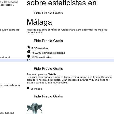
sobre esteticistas en
y los servicios
ces estos...
Pide Precio Gratis
Málaga
 junio sobre las
Miles de usuarios confían en Cronoshare para encontrar los mejores
profesionales
Pide Precio Gratis
4.8/5 estrellas
+60.000 opiniones recibidas
 saber el
100% verificadas
AB
Pide Precio Gratis
Arabela opina de
Natalia
:
Pedicura bien aunque un poco largo, creo q fueron dos horas. Brushing
bien pero no muy d mi gusto. Eran las dos d la tarde y quería acabar.
Estaba cansada. Ella muy amable.
s en manos de una
Verificada
Pide Precio Gratis
nes. Gracias