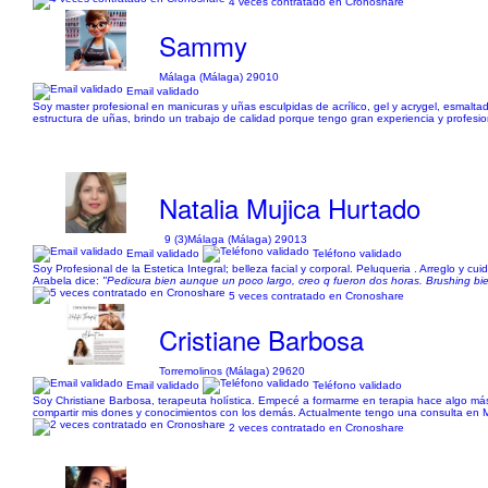
4 veces contratado en Cronoshare
Sammy
Málaga (Málaga) 29010
Email validado
Soy master profesional en manicuras y uñas esculpidas de acrílico, gel y acrygel, esmalt
estructura de uñas, brindo un trabajo de calidad porque tengo gran experiencia y profesion
Natalia Mujica Hurtado
9 (3)
Málaga (Málaga) 29013
Email validado
Teléfono validado
Soy Profesional de la Estetica Integral; belleza facial y corporal. Peluqueria . Arreglo y c
Arabela dice:
"Pedicura bien aunque un poco largo, creo q fueron dos horas. Brushing bie
5 veces contratado en Cronoshare
Cristiane Barbosa
Torremolinos (Málaga) 29620
Email validado
Teléfono validado
Soy Christiane Barbosa, terapeuta holística. Empecé a formarme en terapia hace algo má
compartir mis dones y conocimientos con los demás. Actualmente tengo una consulta en Mál
2 veces contratado en Cronoshare