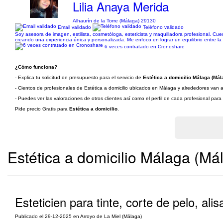
Lilia Anaya Merida
Alhaurín de la Torre (Málaga) 29130
Email validado
Teléfono validado
Soy asesora de imagen, estilista, cosmetóloga, esteticista y maquilladora profesional. Cu
creando una experiencia única y personalizada. Me enfoco en lograr un equilibrio entre la e
6 veces contratado en Cronoshare
¿Cómo funciona?
- Explica tu solicitud de presupuesto para el servicio de
Estética a domicilio Málaga (Mál
- Cientos de profesionales de Estética a domicilio ubicados en Málaga y alrededores van a 
- Puedes ver las valoraciones de otros clientes así como el perfil de cada profesional par
Pide precio Gratis para
Estética a domicilio
.
Estética a domicilio Málaga (Má
Esteticien para tinte, corte de pelo, ali
Publicado el 29-12-2025 en Arroyo de La Miel (Málaga)