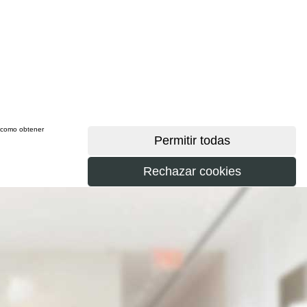
sí como obtener
más