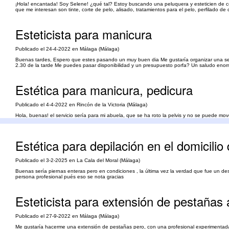
¡Hola! encantada! Soy Selene! ¿qué tal? Estoy buscando una peluquera y esteticien de c
que me interesan son tinte, corte de pelo, alisado, tratamientos para el pelo, perfilado 
Esteticista para manicura
Publicado el 24-4-2022 en Málaga (Málaga)
Buenas tardes, Espero que estes pasando un muy buen dia Me gustaría organizar una sesi
2.30 de la tarde Me puedes pasar disponibilidad y un presupuesto porfa? Un saludo en
Estética para manicura, pedicura
Publicado el 4-4-2022 en Rincón de la Victoria (Málaga)
Hola, buenas! el servicio sería para mi abuela, que se ha roto la pelvis y no se puede mov
presupuesto. Seria en el centro del rincón de la victoria. Muchas gracias!
Estética para depilación en el domicilio 
Publicado el 3-2-2025 en La Cala del Moral (Málaga)
Buenas sería piernas enteras pero en condiciones , la última vez la verdad que fue un d
persona profesional pués eso se nota gracias
Esteticista para extensión de pestañas 
Publicado el 27-9-2022 en Málaga (Málaga)
Me gustaría hacerme una extensión de pestañas pero, con una profesional experimentada y