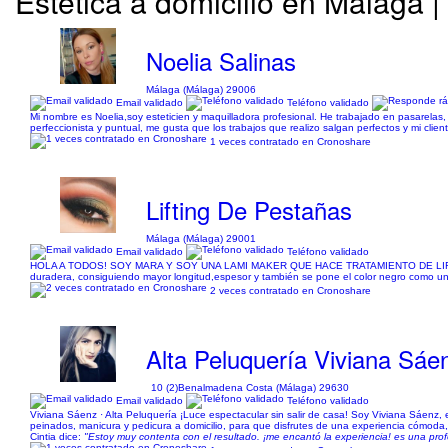
Estética a domicilio en Málaga 
Noelia Salinas
Málaga (Málaga) 29006
Email validado
Teléfono validado
Mi nombre es Noelia,soy esteticien y maquilladora profesional. He trabajado en pasarela
perfeccionista y puntual, me gusta que los trabajos que realizo salgan perfectos y mi clie
1 veces contratado en Cronoshare
Lifting De Pestañas
Málaga (Málaga) 29001
Email validado
Teléfono validado
HOLA A TODOS! SOY MARA Y SOY UNA LAMI MAKER QUE HACE TRATAMIENTO DE LIFTING DE P
duradera, consiguiendo mayor longitud,espesor y también se pone el color negro como un m
2 veces contratado en Cronoshare
Alta Peluquería Viviana Sáe
10 (2)
Benalmadena Costa (Málaga) 29630
Email validado
Teléfono validado
Viviana Sáenz · Alta Peluquería ¡Luce espectacular sin salir de casa! Soy Viviana Sáenz, e
peinados, manicura y pedicura a domicilio, para que disfrutes de una experiencia cómoda
Cintia dice:
"Estoy muy contenta con el resultado. ¡me encantó la experiencia! es una prof