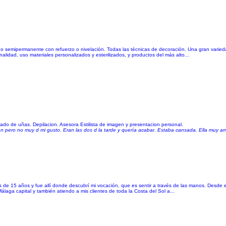
ado semipermanente con refuerzo o nivelación. Todas las técnicas de decoración. Una gran varieda
alidad, uso materiales personalizados y esterilizados, y productos del más alto...
uidado de uñas. Depilacion. Asesora Estilista de imagen y presentacion personal.
n pero no muy d mi gusto. Eran las dos d la tarde y quería acabar. Estaba cansada. Ella muy a
s de 15 años y fue allí donde descubrí mi vocación, que es sentir a través de las manos. Desde
aga capital y también atiendo a mis clientes de toda la Costa del Sol a...