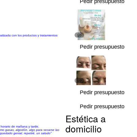
Pedir presupuesto
alizada con los productos y tratamientos
1/5
Pedir presupuesto
1/7
Pedir presupuesto
Pedir presupuesto
Estética a
domicilio
o horario de mañana y tarde.
omo gasas, algodón, algo para secarse las
quedado genial, repetiré, un saludo"