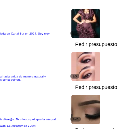
emitida en Canal Sur en 2024. Soy muy
1/14
Pedir presupuesto
acia arriba de manera natural y
1/5
s conseguir un...
Pedir presupuesto
s client@s. Te ofrezco peluquería integral,
1/40
ativas. La recomiendo 100%."