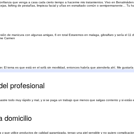
onfianza que venga a casa cada cierto tiempo a hacerme mis tratamientos. Vivo en Benalmádena 
de cejas, lisfting de pestañas, limpieza facial y uñas en esmaltado común o semipermanente… Tu ha
ón de manicura con algunas amigas, 6 en total Estaremos en malaga, gibralfaro y sería el 11 de
orme Carmen
er. El tema es que está en el sofá sin movilidad, entonces habría que atenderla ahí. Me gustaría
del profesional
esastre todo muy rápido y mal, y si se paga un trabajo que menos que salgas contento y si está
a domicilio
 que utilice productos de calidad garantizada, tengo una piel sensible y no quiero complicacio