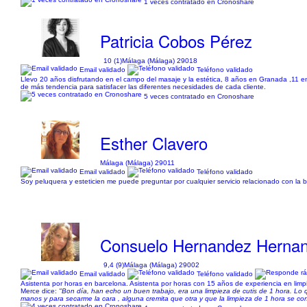
1 veces contratado en Cronoshare
Patricia Cobos Pérez
10 (1)
Málaga (Málaga) 29018
Email validado
Teléfono validado
Llevo 20 años disfrutando en el campo del masaje y la estética, 8 años en Granada ,11 en
de más tendencia para satisfacer las diferentes necesidades de cada cliente.
5 veces contratado en Cronoshare
Esther Clavero
Málaga (Málaga) 29011
Email validado
Teléfono validado
Soy peluquera y esteticien me puede preguntar por cualquier servicio relacionado con la b
Consuelo Hernandez Herna
9,4 (9)
Málaga (Málaga) 29002
Email validado
Teléfono validado
Asistenta por horas en barcelona. Asistenta por horas con 15 años de experiencia en limp
Merce dice:
"Bon día, han echo un buen trabajo, era una limpieza de cutis de 1 hora. Lo
manos y para secarme la cara , alguna cremita que otra y que la limpieza de 1 hora se co