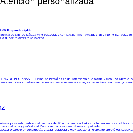
| Atención personalizada
Responde rápido
s, festival de cine de Málaga y he colaborado con la gala "Mis navidades" de Antonio Banderas 
ntela quede totalmente satisfecha.
ESTAÑAS. El Lifting de Pestañas es un tratamiento que alarga y crea una ligera curva h
ascara. Para aquellas que tenéis las pestañas medias o largas per rectas o sin forma, y queréi
nz
stilista y colorista profesional con más de 10 años creando looks que hacen sentir increíbles a mi
, personalizada y profesional. Desde un corte moderno hasta un peinado...
esional increíble en peluquería, atenta, detallista y muy amable. El resultado superó mis expect