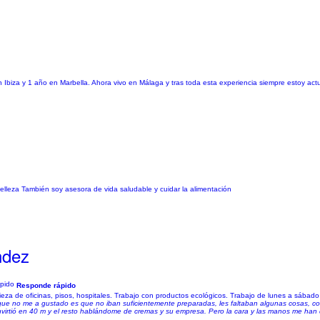
 Ibiza y 1 año en Marbella. Ahora vivo en Málaga y tras toda esta experiencia siempre estoy actu
elleza También soy asesora de vida saludable y cuidar la alimentación
ndez
Responde rápido
ieza de oficinas, pisos, hospitales. Trabajo con productos ecológicos. Trabajo de lunes a sábad
 que no me a gustado es que no iban suficientemente preparadas, les faltaban algunas cosas, c
nvirtió en 40 m y el resto hablándome de cremas y su empresa. Pero la cara y las manos me han 