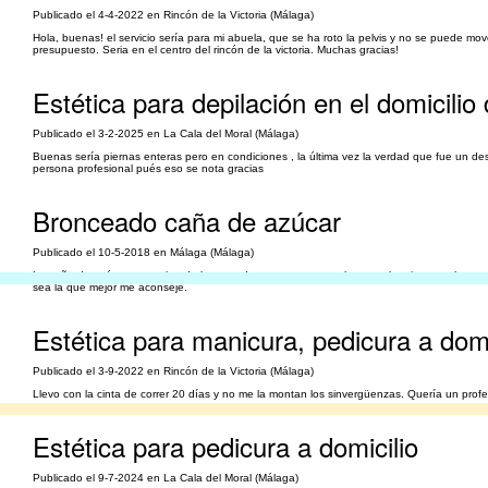
Publicado el 4-4-2022 en Rincón de la Victoria (Málaga)
Hola, buenas! el servicio sería para mi abuela, que se ha roto la pelvis y no se puede mov
presupuesto. Seria en el centro del rincón de la victoria. Muchas gracias!
Estética para depilación en el domicilio 
Publicado el 3-2-2025 en La Cala del Moral (Málaga)
Buenas sería piernas enteras pero en condiciones , la última vez la verdad que fue un d
persona profesional pués eso se nota gracias
Bronceado caña de azúcar
Publicado el 10-5-2018 en Málaga (Málaga)
La caña de azúcar es un tipo de bronceado que me gusta -tal y como he visto en algunas p
sea la que mejor me aconseje.
Estética para manicura, pedicura a domi
Publicado el 3-9-2022 en Rincón de la Victoria (Málaga)
Llevo con la cinta de correr 20 días y no me la montan los sinvergüenzas. Quería un profes
Estética para pedicura a domicilio
Publicado el 9-7-2024 en La Cala del Moral (Málaga)