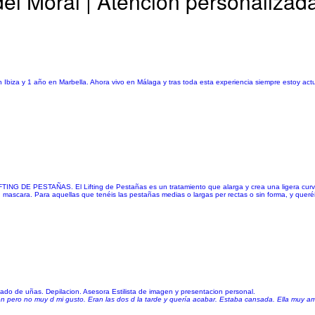
del Moral | Atención personalizad
 Ibiza y 1 año en Marbella. Ahora vivo en Málaga y tras toda esta experiencia siempre estoy actu
ESTAÑAS. El Lifting de Pestañas es un tratamiento que alarga y crea una ligera curva h
ascara. Para aquellas que tenéis las pestañas medias o largas per rectas o sin forma, y queréi
uidado de uñas. Depilacion. Asesora Estilista de imagen y presentacion personal.
n pero no muy d mi gusto. Eran las dos d la tarde y quería acabar. Estaba cansada. Ella muy a