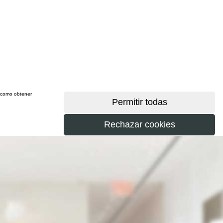
sí como obtener
más