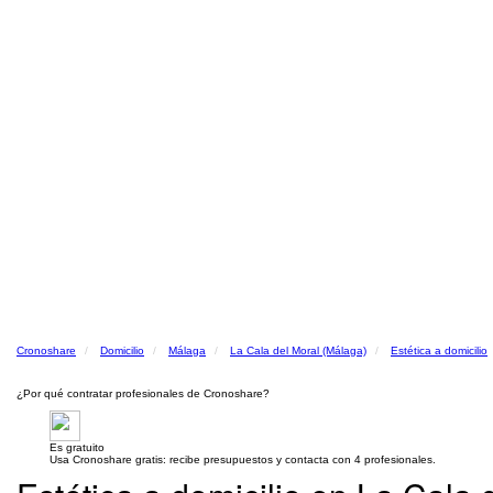
Cronoshare
Domicilio
Málaga
La Cala del Moral (Málaga)
Estética a domicilio
¿Por qué contratar profesionales de Cronoshare?
Es gratuito
Usa Cronoshare gratis: recibe presupuestos y contacta con 4 profesionales.