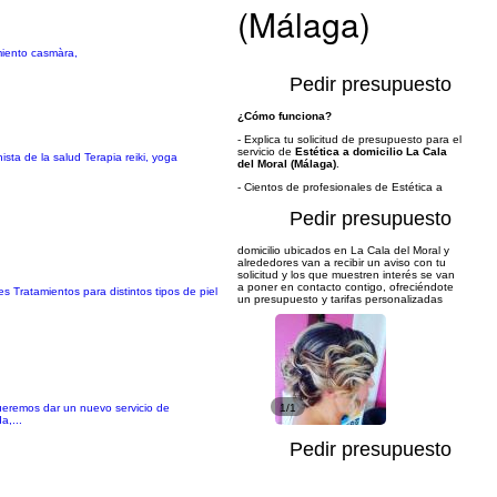
(Málaga)
miento casmàra,
Pedir presupuesto
¿Cómo funciona?
- Explica tu solicitud de presupuesto para el
servicio de
Estética a domicilio La Cala
ista de la salud Terapia reiki, yoga
del Moral (Málaga)
.
- Cientos de profesionales de Estética a
Pedir presupuesto
domicilio ubicados en La Cala del Moral y
alrededores van a recibir un aviso con tu
solicitud y los que muestren interés se van
a poner en contacto contigo, ofreciéndote
s Tratamientos para distintos tipos de piel
un presupuesto y tarifas personalizadas
ueremos dar un nuevo servicio de
1/1
a,...
Pedir presupuesto