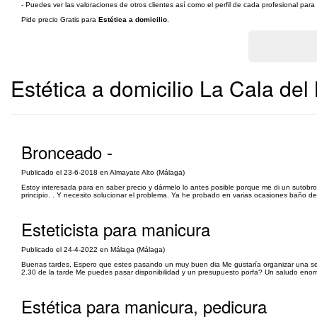
- Puedes ver las valoraciones de otros clientes así como el perfil de cada profesional par
Pide precio Gratis para
Estética a domicilio
.
Estética a domicilio La Cala del
Bronceado -
Publicado el 23-6-2018 en Almayate Alto (Málaga)
Estoy interesada para en saber precio y dármelo lo antes posible porque me di un suto
principio. . Y necesito solucionar el problema. Ya he probado en varias ocasiones baño 
Esteticista para manicura
Publicado el 24-4-2022 en Málaga (Málaga)
Buenas tardes, Espero que estes pasando un muy buen dia Me gustaría organizar una sesi
2.30 de la tarde Me puedes pasar disponibilidad y un presupuesto porfa? Un saludo en
Estética para manicura, pedicura