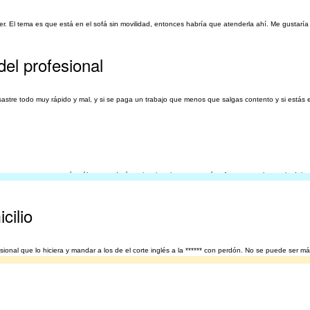
er. El tema es que está en el sofá sin movilidad, entonces habría que atenderla ahí. Me gustaría
del profesional
esastre todo muy rápido y mal, y si se paga un trabajo que menos que salgas contento y si está
ersonas.- pero no sé cuál me quedará a mi mejor, si spray o aerógrafo, etc,, por lo que lo dejo 
cilio
ional que lo hiciera y mandar a los de el corte inglés a la ****** con perdón. No se puede ser más