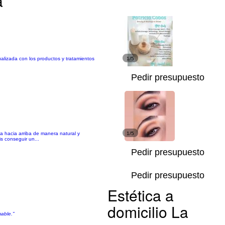
a
alizada con los productos y tratamientos
1/5
Pedir presupuesto
acia arriba de manera natural y
1/5
s conseguir un...
Pedir presupuesto
Pedir presupuesto
Estética a
domicilio La
mable."