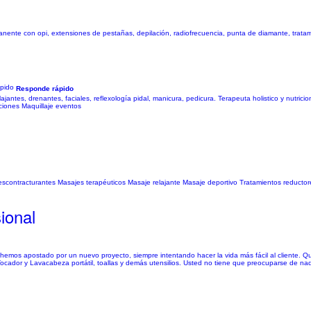
anente con opi, extensiones de pestañas, depilación, radiofrecuencia, punta de diamante, trata
Responde rápido
jantes, drenantes, faciales, reflexología pidal, manicura, pedicura. Terapeuta holistico y nutricion
aciones Maquillaje eventos
 descontracturantes Masajes terapéuticos Masaje relajante Masaje deportivo Tratamientos reductore
sional
mos apostado por un nuevo proyecto, siempre intentando hacer la vida más fácil al cliente. Q
cador y Lavacabeza portátil, toallas y demás utensilios. Usted no tiene que preocuparse de nad