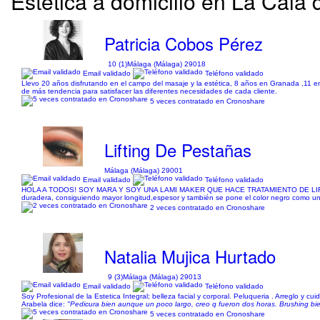
Estética a domicilio en La Cala 
Patricia Cobos Pérez
10 (1)
Málaga (Málaga) 29018
Email validado
Teléfono validado
Llevo 20 años disfrutando en el campo del masaje y la estética, 8 años en Granada ,11 en
de más tendencia para satisfacer las diferentes necesidades de cada cliente.
5 veces contratado en Cronoshare
Lifting De Pestañas
Málaga (Málaga) 29001
Email validado
Teléfono validado
HOLA A TODOS! SOY MARA Y SOY UNA LAMI MAKER QUE HACE TRATAMIENTO DE LIFTING DE P
duradera, consiguiendo mayor longitud,espesor y también se pone el color negro como un m
2 veces contratado en Cronoshare
Natalia Mujica Hurtado
9 (3)
Málaga (Málaga) 29013
Email validado
Teléfono validado
Soy Profesional de la Estetica Integral; belleza facial y corporal. Peluqueria . Arreglo y c
Arabela dice:
"Pedicura bien aunque un poco largo, creo q fueron dos horas. Brushing bie
5 veces contratado en Cronoshare