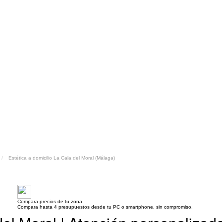
Estética a domicilio La Cala del Moral (Málaga)
Compara precios de tu zona
Compara hasta 4 presupuestos desde tu PC o smartphone, sin compromiso.