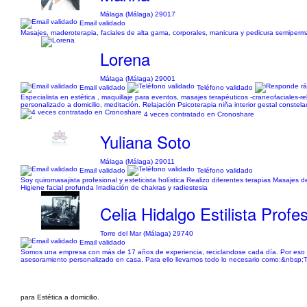
Málaga (Málaga) 29017
Email validado
Masajes, maderoterapia, faciales de alta gama, corporales, manicura y pedicura semiperm
Lorena
Málaga (Málaga) 29001
Email validado
Teléfono validado
Especialista en estética , maquillaje para eventos, masajes terapéuticos -craneofaciales-rela
personalizado a domicilio, meditación. Relajación Psicoterapia niña interior gestal constel
4 veces contratado en Cronoshare
Yuliana Soto
Málaga (Málaga) 29011
Email validado
Teléfono validado
Soy quiromasajista profesional y esteticista holística Realizo diferentes terapias Masajes
Higiene facial profunda Irradiación de chakras y radiestesia
Celia Hidalgo Estilista Profe
Torre del Mar (Málaga) 29740
Email validado
Somos una empresa con más de 17 años de experiencia, reciclandose cada día. Por eso he
asesoramiento personalizado en casa. Para ello llevamos todo lo necesario como:&nbsp;To
para Estética a domicilio.