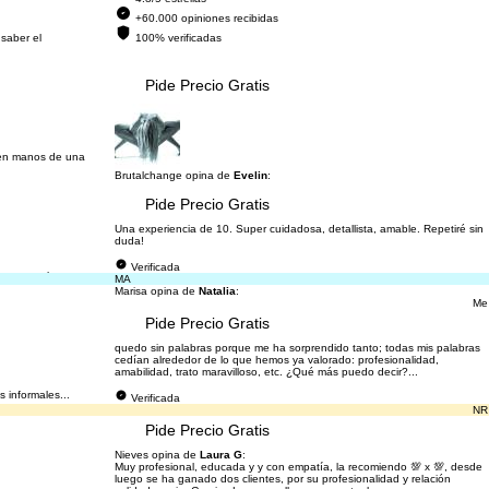
+60.000 opiniones recibidas
 saber el
100% verificadas
Pide Precio Gratis
s en manos de una
Brutalchange opina de
Evelin
:
Pide Precio Gratis
Una experiencia de 10. Super cuidadosa, detallista, amable. Repetiré sin
duda!
Verificada
para que la experta
MA
Marisa opina de
Natalia
:
Me
Pide Precio Gratis
quedo sin palabras porque me ha sorprendido tanto; todas mis palabras
cedían alrededor de lo que hemos ya valorado: profesionalidad,
amabilidad, trato maravilloso, etc. ¿Qué más puedo decir?...
 informales...
Verificada
NR
Pide Precio Gratis
Nieves opina de
Laura G
:
Muy profesional, educada y y con empatía, la recomiendo 💯 x 💯, desde
luego se ha ganado dos clientes, por su profesionalidad y relación