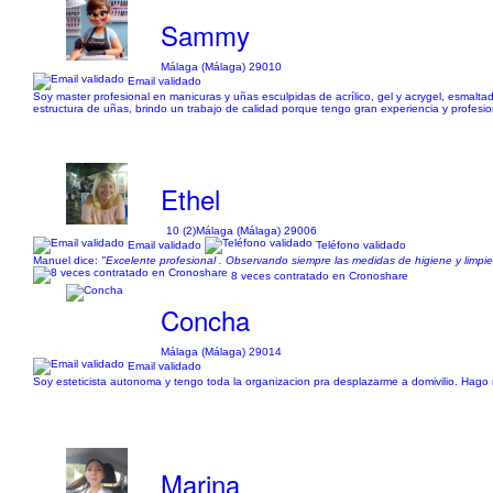
Sammy
Málaga (Málaga) 29010
Email validado
Soy master profesional en manicuras y uñas esculpidas de acrílico, gel y acrygel, esmalt
estructura de uñas, brindo un trabajo de calidad porque tengo gran experiencia y profesion
Ethel
10 (2)
Málaga (Málaga) 29006
Email validado
Teléfono validado
Manuel dice:
"Excelente profesional . Observando siempre las medidas de higiene y limpie
8 veces contratado en Cronoshare
Concha
Málaga (Málaga) 29014
Email validado
Soy esteticista autonoma y tengo toda la organizacion pra desplazarme a domivilio. Hago m
Marina