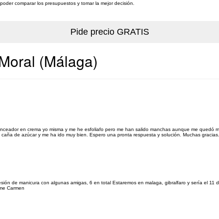
a poder comparar los presupuestos y tomar la mejor decisión.
 Moral (Málaga)
bronceador en crema yo misma y me he esfoliafo pero me han salido manchas aunque me quedó m
de caña de azúcar y me ha ido muy bien. Espero una pronta respuesta y solución. Muchas gracias
ón de manicura con algunas amigas, 6 en total Estaremos en malaga, gibralfaro y sería el 11 de
orme Carmen