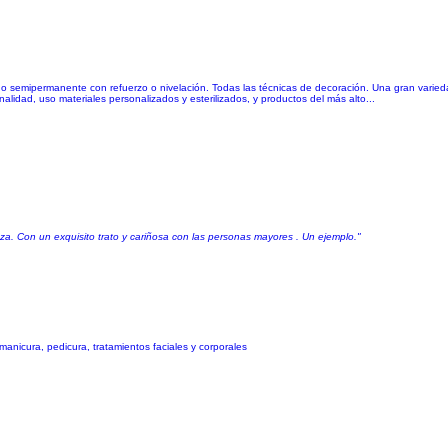
ado semipermanente con refuerzo o nivelación. Todas las técnicas de decoración. Una gran varieda
alidad, uso materiales personalizados y esterilizados, y productos del más alto...
za. Con un exquisito trato y cariñosa con las personas mayores . Un ejemplo."
anicura, pedicura, tratamientos faciales y corporales