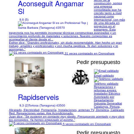
Aconseguit Angamar
construcción, somos
una empresa
Sl
consolidada que ha
crecido tanto a nivel
nacional como
9,6 (5)
internacional, con más
de una década en
|
proyectos en el
Santa Barbara (Tarragona) 43570
extranjero. Esta
trayectoria nos ha permitido incorporar técnicas constructivas avanzadas y un
conocimiento profundo de materiales y soluciones. Nuestro compromiso es
acompañar al cliente desde el...
Esther dice:
"Grandes profesionales, sin duda recomendable. Han hecho un gran
trabajo, amables y profesionales y con mucha rapideza. Te dan soluciones y te
aconsejan."
31 veces contratado en Cronoshare
Pedir presupuesto
Email validado
1/14
Teléfono validado
Reparaciones y
reformas expres.
Rapidserveis
Instalador Eléctrico
Autorizado por
Departamento
Industria Generalitat
9,3 (2)
Tortosa (Tarragona) 43500
Catalunya. Pintura,
Alicatado, Electricidad, Fontanería, Instalaciones, antenas TV, Domótica, Cableado
Red. Reparaciones varias. Aire Acondicionado.
Juan dice:
"Se pusieron en contacto muy rápido. Presupuesto acertado y muy clors
los conceptos. Ya hemos empezado el porche."
5 veces contratado en Cronoshare
Pedir presupuesto