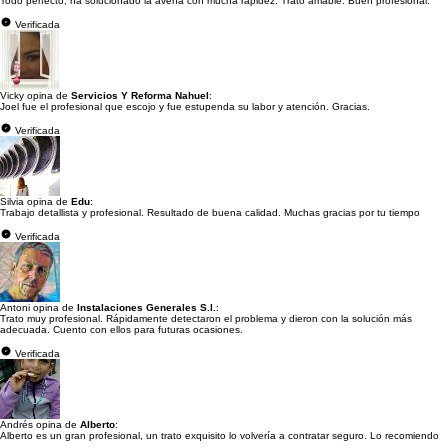
Todo perfecto, ha solucionado la avería con mucha rapidez. Trato amable. Buen profesional.
Verificada
Vicky opina de
Servicios Y Reforma Nahuel
:
Joel fue el profesional que escojo y fue estupenda su labor y atención. Gracias.
Verificada
Silvia opina de
Edu
:
Trabajo detallista y profesional. Resultado de buena calidad. Muchas gracias por tu tiempo
Verificada
Antoni opina de
Instalaciones Generales S.l.
:
Trato muy profesional. Rápidamente detectaron el problema y dieron con la solución más
adecuada. Cuento con ellos para futuras ocasiones.
Verificada
Andrés opina de
Alberto
:
Alberto es un gran profesional, un trato exquisito lo volvería a contratar seguro. Lo recomiendo