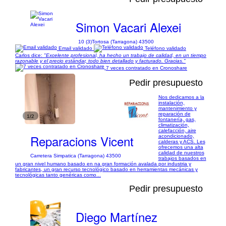
Simon Vacari Alexei
10 (3)
Tortosa (Tarragona) 43500
Email validado
Teléfono validado
Carlos dice:
"Excelente profesional, ha hecho un trabajo de calidad, en un tiempo
razonable y el precio estándar, todo bien detallado y facturado. Gracias."
7 veces contratado en Cronoshare
Pedir presupuesto
Nos dedicamos a la
instalación,
mantenimiento y
reparación de
1/2
fontanería, gas,
climatización,
calefacción, aire
Reparacions Vicent
acondicionado,
calderas y ACS. Les
ofrecemos una alta
calidad de nuestros
Carretera Simpatica (Tarragona) 43500
trabajos basados en
un gran nivel humano basado en na gran formación avalada por industria y
fabricantes, un gran recurso tecnológico basado en herramientas mecánicas y
tecnológicas tanto genéricas como...
Pedir presupuesto
Diego Martínez