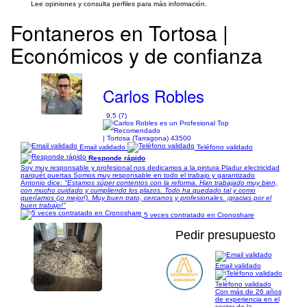
Lee opiniones y consulta perfiles para más información.
Fontaneros en Tortosa |
Económicos y de confianza
Carlos Robles
9,5 (7)
| Tortosa (Tarragona) 43500
Email validado
Teléfono validado
Responde rápido
Soy muy responsable y profesional nos dedicamos a la pintura Pladur electricidad
parquét puertas Somos muy responsable en todo el trabajo y garantizado
Antonio dice:
"Estamos súper contentos con la reforma. Han trabajado muy bien,
con mucho cuidado y cumpliendo los plazos. Todo ha quedado tal y como
queríamos (¡o mejor!). Muy buen trato, cercanos y profesionales. ¡gracias por el
buen trabajo!"
5 veces contratado en Cronoshare
Pedir presupuesto
Email validado
1/11
Teléfono validado
Con más de 26 años
de experiencia en el
sector de la