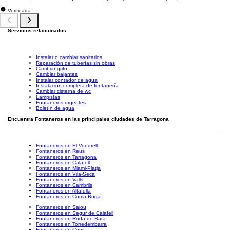
Verificada
Servicios relacionados
Instalar o cambiar sanitarios
Reparación de tuberías sin obras
Cambiar grifo
Cambiar bajantes
Instalar contador de agua
Instalación completa de fontanería
Cambiar cisterna de wc
Lampistas
Fontaneros urgentes
Boletín de agua
Encuentra Fontaneros en las principales ciudades de Tarragona
Fontaneros en El Vendrell
Fontaneros en Reus
Fontaneros en Tarragona
Fontaneros en Calafell
Fontaneros en Miami-Platja
Fontaneros en Vila-Seca
Fontaneros en Valls
Fontaneros en Cambrils
Fontaneros en Altafulla
Fontaneros en Coma-Ruga
Fontaneros en Salou
Fontaneros en Segur de Calafell
Fontaneros en Roda de Bara
Fontaneros en Torredembarra
Fontaneros en Cunit