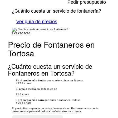
Pedir presupuesto
¿Cuánto cuesta un servicio de fontanería?
Ver guía de precios
€
€€
€€€
€€€€
Precio de Fontaneros en
Tortosa
¿Cuánto cuesta un servicio de
Fontaneros en Tortosa?
Es el
precio más barato
que suelen cobrar en Tortosa
↓
17 €
/
hora
El
precio medio
en Tortosa es de
22 €
/
hora
Es el
precio más caro
que suelen cobrar en Tortosa
↑
29 €
/
hora
El precio final depende de varios factores clave. Recomendamos pedir
presupuestos personalizados a profesionales de tu zona.