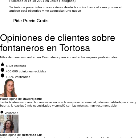
Publicado el 15-10-2021 en Jesus (Tarragona)
Se trata de poner tubo nuevo exterior desde la cocina hasta el aseo porque el
antiguo está obstruido y me aconsejan uno nuevo
Pide Precio Gratis
Opiniones de clientes sobre
fontaneros en Tortosa
Miles de usuarios confían en Cronoshare para encontrar los mejores profesionales
4.8/5 estrellas
+60.000 opiniones recibidas
100% verificadas
Paula opina de
Bauprojectk
:
Tanto la atención como la comunicación con la empresa fenomenal, relación calidad-precio muy
buena, le expliqué mis necesidades y cumplió con las mismas, muy recomendable
Verificada
Nuria opina de
Reformas Lh
: