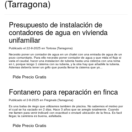
(Tarragona)
Presupuesto de instalación de
contadores de agua en vivienda
unifamiliar
Publicado el 22-9-2025 en Tortosa (Tarragona)
Necesito poner un contador de agua en un chalet con una entrada de agua de un
pozo comunitario. Para ello necesito poner contador de agua y que mida el flujo si
varia el caudal, hacer una instalacion de tuberia hasta una cisterna con una toma
en t, porque tengo 1 cisterna con su tuberia, y la otra hay que añadirle la tuberia.
Ademas debería tener un grifo que pueda llenar la cisterna que yo...
Pide Precio Gratis
Fontanero para reparación en finca
Publicado el 2-8-2025 en Freginals (Tarragona)
Es una balsa de riego que utilizamos tambien de piscina. No sabemos el motivo por
el cual se ha vaciado en 2 dias. Hace 3 años que se arreglo totalmente. Cuando
me llamen para venir indicaré con exactitud o enviaré ubicación de la finca. Es facil
llegar, la carretera es buena, asfaltada.
Pide Precio Gratis