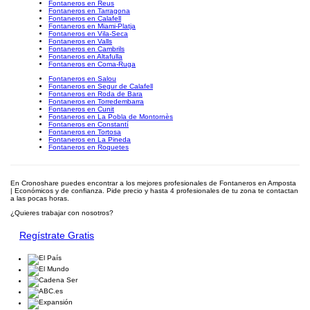
Fontaneros en Reus
Fontaneros en Tarragona
Fontaneros en Calafell
Fontaneros en Miami-Platja
Fontaneros en Vila-Seca
Fontaneros en Valls
Fontaneros en Cambrils
Fontaneros en Altafulla
Fontaneros en Coma-Ruga
Fontaneros en Salou
Fontaneros en Segur de Calafell
Fontaneros en Roda de Bara
Fontaneros en Torredembarra
Fontaneros en Cunit
Fontaneros en La Pobla de Montornès
Fontaneros en Constantí
Fontaneros en Tortosa
Fontaneros en La Pineda
Fontaneros en Roquetes
En Cronoshare puedes encontrar a los mejores profesionales de Fontaneros en Amposta
| Económicos y de confianza. Pide precio y hasta 4 profesionales de tu zona te contactan
a las pocas horas.
¿Quieres trabajar con nosotros?
Regístrate Gratis