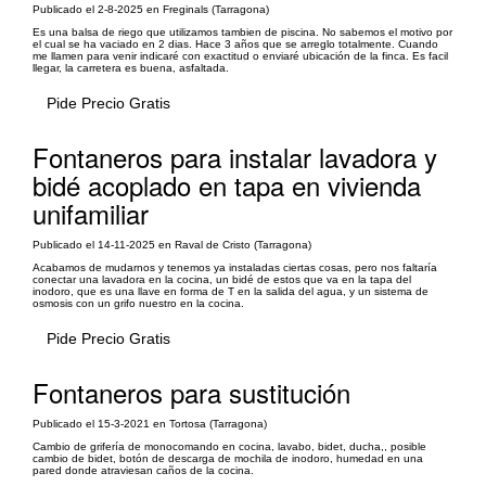
Publicado el 2-8-2025 en Freginals (Tarragona)
Es una balsa de riego que utilizamos tambien de piscina. No sabemos el motivo por
el cual se ha vaciado en 2 dias. Hace 3 años que se arreglo totalmente. Cuando
me llamen para venir indicaré con exactitud o enviaré ubicación de la finca. Es facil
llegar, la carretera es buena, asfaltada.
Pide Precio Gratis
Fontaneros para instalar lavadora y
bidé acoplado en tapa en vivienda
unifamiliar
Publicado el 14-11-2025 en Raval de Cristo (Tarragona)
Acabamos de mudarnos y tenemos ya instaladas ciertas cosas, pero nos faltaría
conectar una lavadora en la cocina, un bidé de estos que va en la tapa del
inodoro, que es una llave en forma de T en la salida del agua, y un sistema de
osmosis con un grifo nuestro en la cocina.
Pide Precio Gratis
Fontaneros para sustitución
Publicado el 15-3-2021 en Tortosa (Tarragona)
Cambio de grifería de monocomando en cocina, lavabo, bidet, ducha,, posible
cambio de bidet, botón de descarga de mochila de inodoro, humedad en una
pared donde atraviesan caños de la cocina.