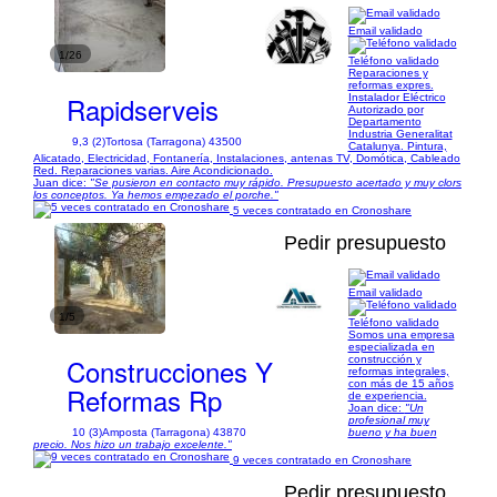
Email validado
1/26
Teléfono validado
Reparaciones y
reformas expres.
Rapidserveis
Instalador Eléctrico
Autorizado por
Departamento
Industria Generalitat
9,3 (2)
Tortosa (Tarragona) 43500
Catalunya. Pintura,
Alicatado, Electricidad, Fontanería, Instalaciones, antenas TV, Domótica, Cableado
Red. Reparaciones varias. Aire Acondicionado.
Juan dice:
"Se pusieron en contacto muy rápido. Presupuesto acertado y muy clors
los conceptos. Ya hemos empezado el porche."
5 veces contratado en Cronoshare
Pedir presupuesto
Email validado
1/5
Teléfono validado
Somos una empresa
especializada en
Construcciones Y
construcción y
reformas integrales,
con más de 15 años
Reformas Rp
de experiencia.
Joan dice:
"Un
profesional muy
10 (3)
Amposta (Tarragona) 43870
bueno y ha buen
precio. Nos hizo un trabajo excelente."
9 veces contratado en Cronoshare
Pedir presupuesto