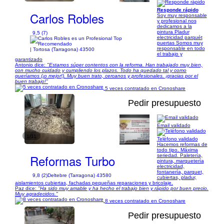
Responde rápido
Carlos Robles
Soy muy responsable
y profesional nos
dedicamos a la
pintura Pladur
9,5 (7)
electricidad parquét
puertas Somos muy
responsable en todo
| Tortosa (Tarragona) 43500
el trabajo y
garantizado
Antonio dice:
"Estamos súper contentos con la reforma. Han trabajado muy bien,
con mucho cuidado y cumpliendo los plazos. Todo ha quedado tal y como
queríamos (¡o mejor!). Muy buen trato, cercanos y profesionales. ¡gracias por el
buen trabajo!"
5 veces contratado en Cronoshare
Pedir presupuesto
Email validado
1/11
Teléfono validado
Hacemos reformas de
todo tipo. Máxima
Reformas Turbo
seriedad. Paletería,
pintura, marquetería
electricidad,
fontanería, parquet,
9,8 (2)
Deltebre (Tarragona) 43580
cubiertas, pladur,
aislamientos cubiertas, fachadas pequeñas reparaciones y bricolaje.
Paz dice:
"Ha sido muy amable y ha hecho el trabajo bien y rápido por buen precio.
Muy agradecidos."
8 veces contratado en Cronoshare
Pedir presupuesto