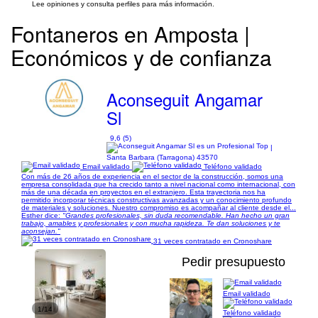
Lee opiniones y consulta perfiles para más información.
Fontaneros en Amposta |
Económicos y de confianza
Aconseguit Angamar
Sl
9,6 (5)
|
Santa Barbara (Tarragona) 43570
Email validado
Teléfono validado
Con más de 26 años de experiencia en el sector de la construcción, somos una
empresa consolidada que ha crecido tanto a nivel nacional como internacional, con
más de una década en proyectos en el extranjero. Esta trayectoria nos ha
permitido incorporar técnicas constructivas avanzadas y un conocimiento profundo
de materiales y soluciones. Nuestro compromiso es acompañar al cliente desde el...
Esther dice:
"Grandes profesionales, sin duda recomendable. Han hecho un gran
trabajo, amables y profesionales y con mucha rapideza. Te dan soluciones y te
aconsejan."
31 veces contratado en Cronoshare
Pedir presupuesto
Email validado
1/14
Teléfono validado