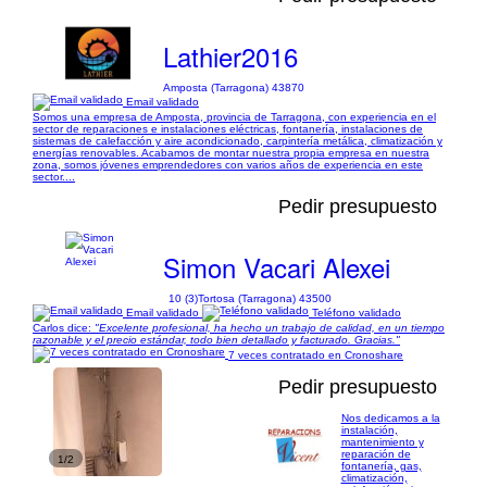
Lathier2016
Amposta (Tarragona) 43870
Email validado
Somos una empresa de Amposta, provincia de Tarragona, con experiencia en el
sector de reparaciones e instalaciones eléctricas, fontanería, instalaciones de
sistemas de calefacción y aire acondicionado, carpintería metálica, climatización y
energías renovables. Acabamos de montar nuestra propia empresa en nuestra
zona, somos jóvenes emprendedores con varios años de experiencia en este
sector....
Pedir presupuesto
Simon Vacari Alexei
10 (3)
Tortosa (Tarragona) 43500
Email validado
Teléfono validado
Carlos dice:
"Excelente profesional, ha hecho un trabajo de calidad, en un tiempo
razonable y el precio estándar, todo bien detallado y facturado. Gracias."
7 veces contratado en Cronoshare
Pedir presupuesto
Nos dedicamos a la
instalación,
mantenimiento y
reparación de
1/2
fontanería, gas,
climatización,