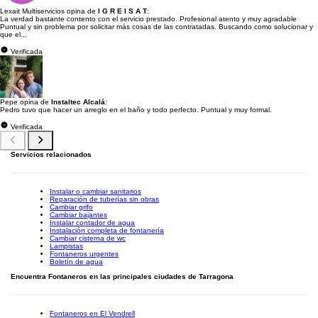
Lexait Multiservicios opina de
I G R E I S A T
:
La verdad bastante contento con el servicio prestado. Profesional atento y muy agradable
Puntual y sin problema por solicitar más cosas de las contratadas. Buscando como solucionar y
que el...
Verificada
Pepe opina de
Instaltec Alcalá
:
Pedro tuvo que hacer un arreglo en el baño y todo perfecto. Puntual y muy formal.
Verificada
Servicios relacionados
Instalar o cambiar sanitarios
Reparación de tuberías sin obras
Cambiar grifo
Cambiar bajantes
Instalar contador de agua
Instalación completa de fontanería
Cambiar cisterna de wc
Lampistas
Fontaneros urgentes
Boletín de agua
Encuentra Fontaneros en las principales ciudades de Tarragona
Fontaneros en El Vendrell