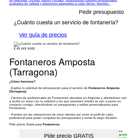
de viviendas, cocinas, baños y locales, garantizando trabajos profesionales,
acabados de calidad y soluciones adaptadas a cada cliente. Nuestra...
Pedir presupuesto
¿Cuánto cuesta un servicio de fontanería?
Ver guía de precios
€
€€
€€€
€€€€
Fontaneros Amposta
(Tarragona)
¿Cómo funciona?
- Explica tu solicitud de presupuesto para el servicio de
Fontaneros Amposta
(Tarragona)
.
- Cientos de profesionales de Fontaneros ubicados en Amposta y alrededores van
a recibir un aviso con tu solicitud y los que muestren interés se van a poner en
contacto contigo, ofreciéndote un presupuesto y tarifas personalizadas para
Fontaneros.
- Puedes ver las valoraciones de otros clientes así como el perfil de cada
profesional para poder comparar los presupuestos y tomar la mejor decisión.
Pide precio Gratis para
Fontaneros
.
es
gratis
y sin