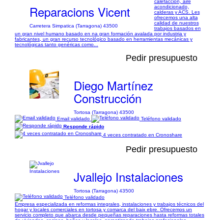
calefacción, aire
Reparacions Vicent
acondicionado,
calderas y ACS. Les
ofrecemos una alta
calidad de nuestros
Carretera Simpatica (Tarragona) 43500
trabajos basados en
un gran nivel humano basado en na gran formación avalada por industria y
fabricantes, un gran recurso tecnológico basado en herramientas mecánicas y
tecnológicas tanto genéricas como...
Pedir presupuesto
Diego Martínez
Construcción
Tortosa (Tarragona) 43500
Email validado
Teléfono validado
Responde rápido
4 veces contratado en Cronoshare
Pedir presupuesto
Jvallejo Instalaciones
Tortosa (Tarragona) 43500
Teléfono validado
Empresa especializada en reformas integrales, instalaciones y trabajos técnicos del
hogar y locales comerciales en tortosa y comarca del baix ebre. Ofrecemos un
servicio completo que abarca desde pequeñas reparaciones hasta reformas totales