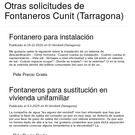
Otras solicitudes de
Fontaneros Cunit (Tarragona)
Fontanero para instalación
Publicado el 16-11-2020 en El Vendrell (Tarragona)
Me gustaría saber lo siguiente sobre la instalación de un sistema de
descalcificación: - Cómo funciona - Cuanto cuesta su instalación - Cuánto cuesta el
mantenimiento - Vida útil - Ventajas a nivel efectividad y vida útil sobre un sistema
de sal - Cuánto espacio ocupa? - Donde se instala? / en la vivienda? O en la toma
de la vivienda dentro del edificio comunitario (mi caso es el de un...
Pide Precio Gratis
Fontaneros para sustitución en
vivienda unifamiliar
Publicado el 3-2-2025 en El Vendrell (Tarragona)
La compañía de agua "les aigues del vendrell" nos han informado que hay que
cambiar la llave de salida del contador ya que es muy vieja, se debería de sustituir
por una llave de paso de salida del contador con válvula antirretorno. Ya que aún
no hemos dado de alta a la luz, me gustaría comprobar que para dicha reparación
se necesitaría conectar alguna herramienta a la electricidad? La...