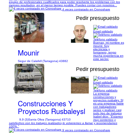
equipo de profesionales cualificados para poder resolverte los problemas con los
mejores resultados, en el menor tiempo posible. Puedes contar con nosotros...
4 veces contratado en Cronoshare
Pedir presupuesto
Email validado
1/6
Teléfono validado
Buenas, mi nombre es
mounir. Soy
Mounir
electricista y
fontanero, tengo
mucha experiencia en
este sector.
Segur de Calafell (Tarragona) 43882
Pedir presupuesto
Email validado
1/11
Teléfono validado
La empresa
construcciones y
Construcciones Y
proyectos rusbaley. Sl
es una empresa fiable
con trabajadores
Proyectos Rusbaleysl
serios y realizan casi
todo tipo de trabajos
Isabel dice:
"Estamos
9,9 (3)
Santa Oliva (Tarragona) 43710
muy contentos y
satisfechos con los trabajos realizados,lo volveremos a llamar y recomendamos
100%."
9 veces contratado en Cronoshare