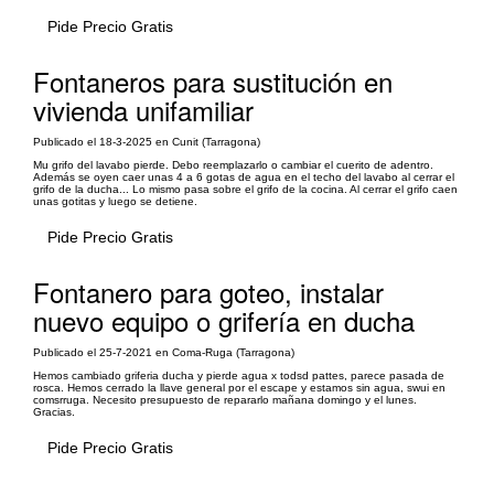
Pide Precio Gratis
Fontaneros para sustitución en
vivienda unifamiliar
Publicado el 18-3-2025 en Cunit (Tarragona)
Mu grifo del lavabo pierde. Debo reemplazarlo o cambiar el cuerito de adentro.
Además se oyen caer unas 4 a 6 gotas de agua en el techo del lavabo al cerrar el
grifo de la ducha... Lo mismo pasa sobre el grifo de la cocina. Al cerrar el grifo caen
unas gotitas y luego se detiene.
Pide Precio Gratis
Fontanero para goteo, instalar
nuevo equipo o grifería en ducha
Publicado el 25-7-2021 en Coma-Ruga (Tarragona)
Hemos cambiado griferia ducha y pierde agua x todsd pattes, parece pasada de
rosca. Hemos cerrado la llave general por el escape y estamos sin agua, swui en
comsrruga. Necesito presupuesto de repararlo mañana domingo y el lunes.
Gracias.
Pide Precio Gratis