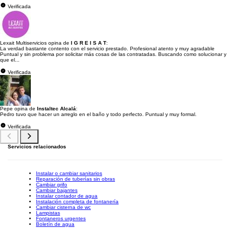
Verificada
Lexait Multiservicios opina de
I G R E I S A T
:
La verdad bastante contento con el servicio prestado. Profesional atento y muy agradable
Puntual y sin problema por solicitar más cosas de las contratadas. Buscando como solucionar y
que el...
Verificada
Pepe opina de
Instaltec Alcalá
:
Pedro tuvo que hacer un arreglo en el baño y todo perfecto. Puntual y muy formal.
Verificada
Servicios relacionados
Instalar o cambiar sanitarios
Reparación de tuberías sin obras
Cambiar grifo
Cambiar bajantes
Instalar contador de agua
Instalación completa de fontanería
Cambiar cisterna de wc
Lampistas
Fontaneros urgentes
Boletín de agua