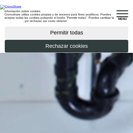
Información sobre cookies
Cronoshare utiliza cookies propias y de terceros para fines analíticos. Puedes
aceptar todas las cookies pulsando el botón “Permitir todas”. Puedes cambiar la
MENU
configuración
, y/o rechazar, así como obtener
más información
.