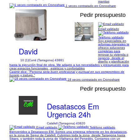
manitas
1 veces contratado en Cronoshare
Pedir presupuesto
Email validado
1/9
Teléfono validado
Soy especialista en
reformas integrales te
David
ofrezco soluciones
completas para
renovar tu vivienda o
negocio, desde el
10 (1)
Cunit (Tarragona) 43881
diseño y planificación
hasta la ejecución final de obra. Me adapto a tus necesidades y presupuesto para
crear espacios funcionales , estéticos y confortables
Casimir dice:
"Persona seria buen profesional y puntual en sus compromisos de
horario y trabajo."
18 veces contratado en Cronoshare
Pedir presupuesto
Desatascos Em
Urgencia 24h
Calafell (Tarragona) 43820
Email validado
Teléfono validado
Bienvenidos a Desatascos EM. Somos una empresa referente en los desatascos,
en la zona de Segur de Calafell. Cubrimos toda la zona, desde Tarragona hasta
Sitges, y también toda la zona de Vilafranca del Penedès. Contamos con un