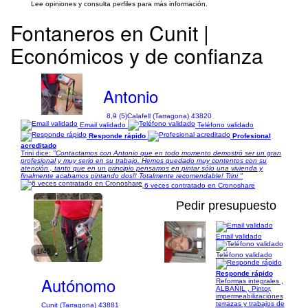
Lee opiniones y consulta perfiles para más información.
Fontaneros en Cunit |
Económicos y de confianza
Antonio
8,9 (5)
Calafell (Tarragona) 43820
Email validado
Teléfono validado
Responde rápido
Profesional
acreditado
Trini dice:
"Contactamos con Antonio que en todo momento demostró ser un gran
profesional y muy serio en su trabajo. Hemos quedado muy contentos con su
atención , tanto que en un principio pensamos en pintar sólo una vivienda y
finalmente acabamos pintando dos!! Totalmente recomendable! Trini "
6 veces contratado en Cronoshare
Pedir presupuesto
Email validado
1/45
Teléfono validado
Responde rápido
Autónomo
Reformas integrales ,
ALBAÑIL , Pintor,
impermeabilizaciónes
terrazas y trabajos de
Cunit (Tarragona) 43881