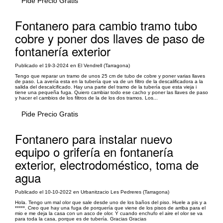
Pide Precio Gratis
Fontanero para cambio tramo tubo
cobre y poner dos llaves de paso de
fontanería exterior
Publicado el 19-3-2024 en El Vendrell (Tarragona)
Tengo que reparar un tramo de unos 25 cm de tubo de cobre y poner varias llaves
de paso. La avería esta en la tubería que va de un filtro de la descalificadora a la
salida del descalcificado. Hay una parte del tramo de la tubería que esta vieja i
tiene una pequeña fuga. Quiero cambiar todo ese cacho y poner las llaves de paso
y hacer el cambios de los filtros de la de los dos tramos. Los...
Pide Precio Gratis
Fontanero para instalar nuevo
equipo o grifería en fontanería
exterior, electrodoméstico, toma de
agua
Publicado el 10-10-2022 en Urbanitzacio Les Pedreres (Tarragona)
Hola. Tengo um mal olor que sale desde uno de los baños del piso. Huele a pis y a
*****. Creo que hay una fuga de porquería que viene de los pisos de arriba para el
mio e me deja la casa con un asco de olor. Y cuando enchufo el aire el olor se va
para toda la casa, porque es de tubería. Gracias Gracias