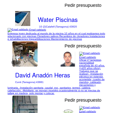
Pedir presupuesto
Water Piscinas
10 (2)
Calafell (Tarragona) 43820
Email validado
Empresa joven dedicada al mundo de la piscina 10 años en el cual realizamos todo
relacionado con piscinas Cloradores salinos Recambios de cloradores Instalaciones
e rehabilitaciones Impearbilizaciones Mantenimiento de piscinas
Pedir presupuesto
Email validado
Oficial 1ª lampistas,
1/12
nacionalidad
española de 43 años.
(+d20 años oficio).
Trabajos que se
David Anadón Heras
realizan: -Instalación
eléctrica en vivienda,
acometida, cuadro de
mandos, cableado,
Cunit (Tarragona) 43881
mecanismos y
luminaria. -Instalación sanitaria, caudal, pvc, sanitarios, termos, caldera,
calefacción. -Mobiliario: se montan muebles ocasionalmente si no se precisa de
tallaje en madera, solo montar y colocar.
Pedir presupuesto
Email validado