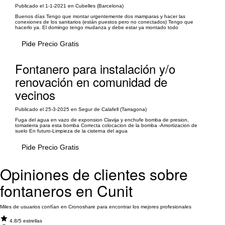
Publicado el 1-1-2021 en Cubelles (Barcelona)
Buenos días Tengo que montar urgentemente dos mamparas y hacer las
conexiones de los sanitarios (están puestos pero no conectados) Tengo que
hacerlo ya. El domingo tengo mudanza y debe estar ya montado todo
Pide Precio Gratis
Fontanero para instalación y/o
renovación en comunidad de
vecinos
Publicado el 25-3-2025 en Segur de Calafell (Tarragona)
Fuga del agua en vazo de exponsion Clavija y enchufe bomba de presion,
tomatierra para esta bomba Correcta colocacion de la bomba -Amortizacion de
suelo En futuro-Limpieza de la cisterna del agua
Pide Precio Gratis
Opiniones de clientes sobre
fontaneros en Cunit
Miles de usuarios confían en Cronoshare para encontrar los mejores profesionales
4.8/5 estrellas