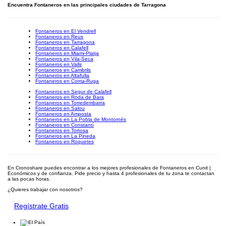
Encuentra Fontaneros en las principales ciudades de Tarragona
Fontaneros en El Vendrell
Fontaneros en Reus
Fontaneros en Tarragona
Fontaneros en Calafell
Fontaneros en Miami-Platja
Fontaneros en Vila-Seca
Fontaneros en Valls
Fontaneros en Cambrils
Fontaneros en Altafulla
Fontaneros en Coma-Ruga
Fontaneros en Segur de Calafell
Fontaneros en Roda de Bara
Fontaneros en Torredembarra
Fontaneros en Salou
Fontaneros en Amposta
Fontaneros en La Pobla de Montornès
Fontaneros en Constantí
Fontaneros en Tortosa
Fontaneros en La Pineda
Fontaneros en Roquetes
En Cronoshare puedes encontrar a los mejores profesionales de Fontaneros en Cunit |
Económicos y de confianza. Pide precio y hasta 4 profesionales de tu zona te contactan
a las pocas horas.
¿Quieres trabajar con nosotros?
Regístrate Gratis