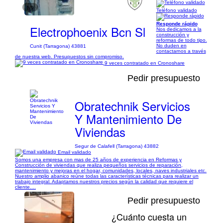
1/9
Teléfono validado
Responde rápido
Electrophoenix Bcn Sl
Nos dedicamos a la
construcción y
reformas de todo tipo.
No duden en
Cunit (Tarragona) 43881
contactarnos a través
de nuestra web. Presupuestos sin compromiso.
9 veces contratado en Cronoshare
Pedir presupuesto
Obratechnik Servicios
Y Mantenimiento De
Viviendas
Segur de Calafell (Tarragona) 43882
Email validado
Somos una empresa con mas de 25 años de experiencia en Reformas y
Construcción de viviendas que realiza pequeños servicios de reparación,
mantenimiento y mejoras en el hogar, comunidades, locales, naves industriales etc.
Nuestro amplio abanico reúne todas las características técnicas para realizar un
trabajo integral. Adaptamos nuestros precios según la calidad que requiere el
cliente....
Pedir presupuesto
¿Cuánto cuesta un