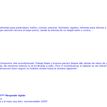
reformas para particulares, baños, cocinas, piscinas, fachadas, tejados, reformas para oficinas 
or atención técnica al mejor precio, desde la reforma de un simple baño o cocina,...
ta fontanería. Aire acondicionado Trabajo limpio y buenos precios Simpre alle ofertas de mano de 
nda. De momento todavía no la he llevado a cabo. Pero sí el profesional, el sábado se me ofreció 
e descanses buen seguro no hubiera venido hasta la semana siguiente."
Responde rápido
es
ace y lo hace muy bien, recomendable 100%"