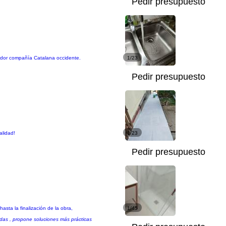
Pedir presupuesto
orador compañía Catalana occidente.
1/23
Pedir presupuesto
alidad!
1/23
Pedir presupuesto
sta la finalización de la obra,
1/45
cadas , propone soluciones más prácticas