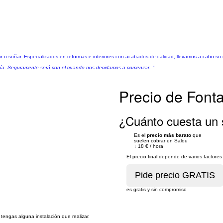
o soñar. Especializados en reformas e interiores con acabados de calidad, llevamos a cabo su 
vía. Seguramente será con el cuando nos decidamos a comenzar. "
Precio de Font
¿Cuánto cuesta un 
Es el
precio más barato
que
suelen cobrar en Salou
↓
18 €
/
hora
El precio final depende de varios factor
es gratis y sin compromiso
engas alguna instalación que realizar.