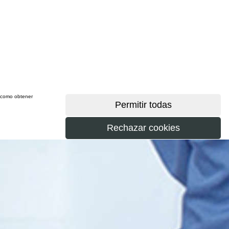
sí como obtener
más