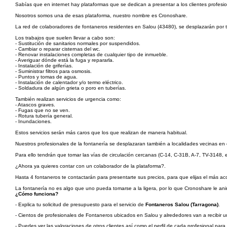
Sabías que en internet hay plataformas que se dedican a presentar a los clientes profesion
Nosotros somos una de esas plataforma, nuestro nombre es Cronoshare.
La red de colaboradores de fontaneros residentes en Salou (43480), se desplazarán por tod
Los trabajos que suelen llevar a cabo son:
- Sustitución de sanitarios normales por suspendidos.
- Cambiar o reparar cisternas del wc.
- Renovar instalaciones completas de cualquier tipo de inmueble.
- Averiguar dónde está la fuga y repararla.
- Instalación de griferías.
- Suministrar filtros para osmosis.
- Puntos y tomas de agua.
- Instalación de calentador y/o termo eléctrico.
- Soldadura de algún grieta o poro en tuberías.
También realizan servicios de urgencia como:
- Atascos graves.
- Fugas que no se ven.
- Rotura tubería general.
- Inundaciones.
Estos servicios serán más caros que los que realizan de manera habitual.
Nuestros profesionales de la fontanería se desplazaran también a localidades vecinas en
Para ello tendrán que tomar las vías de circulación cercanas (C-14, C-31B, A-7, TV-3148, et
¿Ahora ya quieres contar con un colaborador de la plataforma?.
Hasta 4 fontaneros te contactarán para presentarte sus precios, para que elijas el más 
La fontanería no es algo que uno pueda tomarse a la ligera, por lo que Cronoshare le an
¿Cómo funciona?
- Explica tu solicitud de presupuesto para el servicio de
Fontaneros Salou (Tarragona)
.
- Cientos de profesionales de Fontaneros ubicados en Salou y alrededores van a recibir un
- Puedes ver las valoraciones de otros clientes así como el perfil de cada profesional par