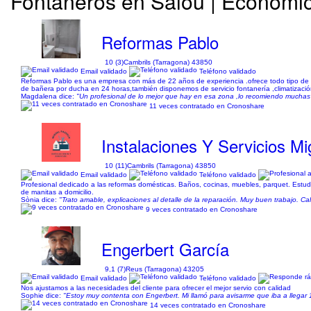
Fontaneros en Salou | Económic
Reformas Pablo
10 (3)
Cambrils (Tarragona) 43850
Email validado
Teléfono validado
Reformas Pablo es una empresa con más de 22 años de experiencia .ofrece todo tipo de s
de bañera por ducha en 24 horas,también disponemos de servicio fontanería ,climatización ,
Magdalena dice:
"Un profesional de lo mejor que hay en esa zona ,lo recomiendo muchas
11 veces contratado en Cronoshare
Instalaciones Y Servicios M
10 (11)
Cambrils (Tarragona) 43850
Email validado
Teléfono validado
Profesional dedicado a las reformas domésticas. Baños, cocinas, muebles, parquet. Estud
de manitas a domicilio.
Sònia dice:
"Trato amable, explicaciones al detalle de la reparación. Muy buen trabajo. C
9 veces contratado en Cronoshare
Engerbert García
9,1 (7)
Reus (Tarragona) 43205
Email validado
Teléfono validado
Nos ajustamos a las necesidades del cliente para ofrecer el mejor servio con calidad
Sophie dice:
"Estoy muy contenta con Engerbert. Mi llamó para avisarme que iba a llega
14 veces contratado en Cronoshare