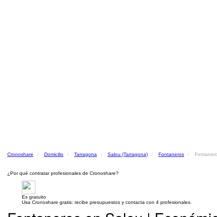
Cronoshare
Domicilio
Tarragona
Salou (Tarragona)
Fontaneros
Fontanero
¿Por qué contratar profesionales de Cronoshare?
Es gratuito
Usa Cronoshare gratis: recibe presupuestos y contacta con 4 profesionales.