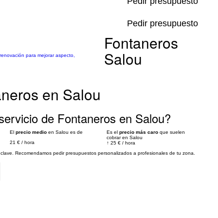
Pedir presupuesto
Pedir presupuesto
Fontaneros
Salou
renovación para mejorar aspecto,
aneros en Salou
servicio de Fontaneros en Salou?
El
precio medio
en Salou es de
Es el
precio más caro
que suelen
cobrar en Salou
21 €
/
hora
↑
25 €
/
hora
es clave. Recomendamos pedir presupuestos personalizados a profesionales de tu zona.