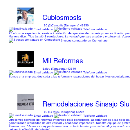
Cubiosmosis
10 (2)
Cambrils (Tarragona) 43850
Email validado
Teléfono validado
25 años de experiencia, venta e instalación de aparatos de osmosis y descalcificación para
Mariona dice:
"Nos instaló 3 ventiladores. La verdad que muy amable y profesional. Volv
3 veces contratado en Cronoshare
Mil Reformas
Salou (Tarragona) 43840
Email validado
Teléfono validado
Somos una empresa dedicada a las reformas y reparaciones del hogar. Nos especializamos
Remodelaciones Sinsajo Slu
10 (1)
Reus (Tarragona) 43206
Email validado
Teléfono validado
Ofrecemos servicios de reformas integrales para particulares, adaptándonos a las necesida
garantizando resultados de alta calidad y acabados impecables. Nuestro equipo de profesi
Ximena dice:
"Javier es muy profesional con un trato familiar y confiable. Muy implicado c
cuidando el bolsillo del cliente"