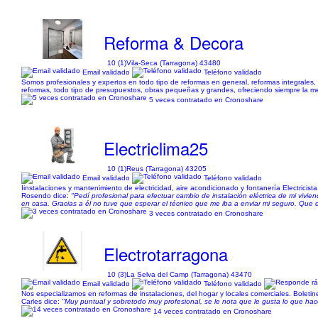
Reforma & Decora
10 (1)
Vila-Seca (Tarragona) 43480
Email validado
Teléfono validado
Somos profesionales y expertos en todo tipo de reformas en general, reformas integrales, 
reformas, todo tipo de presupuestos, obras pequeñas y grandes, ofreciendo siempre la mej
5 veces contratado en Cronoshare
Electriclima25
10 (1)
Reus (Tarragona) 43205
Email validado
Teléfono validado
Iinstalaciones y mantenimiento de electricidad, aire acondicionado y fontanería Electricis
Rosendo dice:
"Pedí profesional para efectuar cambio de instalación eléctrica de mi vivie
en casa. Gracias a él no tuve que esperar el técnico que me iba a enviar mi seguro. Qu
3 veces contratado en Cronoshare
Electrotarragona
10 (3)
La Selva del Camp (Tarragona) 43470
Email validado
Teléfono validado
Nos especializamos en reformas de instalaciones, del hogar y locales comerciales. Boletin
Carles dice:
"Muy puntual y sobretodo muy profesional, se le nota que le gusta lo que h
14 veces contratado en Cronoshare