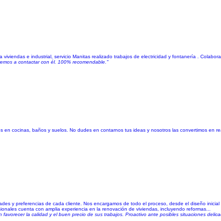
 viviendas e industrial, servicio Manitas realizado trabajos de electricidad y fontanería . Colab
eremos a contactar con él. 100% recomendable."
 en cocinas, baños y suelos. No dudes en contarnos tus ideas y nosotros las convertimos en re
des y preferencias de cada cliente. Nos encargamos de todo el proceso, desde el diseño inicial ha
onales cuenta con amplia experiencia en la renovación de viviendas, incluyendo reformas...
on favorecer la calidad y el buen precio de sus trabajos. Proactivo ante posibles situaciones deli