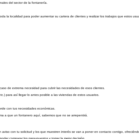
ales del sector de la fontanería.
a la localidad para poder aumentar su cartera de clientes y realizar los trabajos que estos usua
 caso de extrema necesidad para cubrir las necesidades de esos clientes.
c.) para así llegar lo antes posible a las viviendas de estos usuarios.
acorde con tus necesidades económicas.
ima a que un fontanero aquí, sabemos que no se arrepentirá.
 aviso con tu solicitud y los que muestren interés se van a poner en contacto contigo, ofrecién
a poder comparar los presupuestos y tomar la mejor decisión.