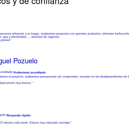
os y de confianza
ervicios referente a tu hogar...realizamos proyectos con grandes acabados ,reformas baños,ref
gas y electricidad. ....servicios de urgencis
 gracias"
iguel Pozuelo
Profesional acreditado
iamos el proyecto, realizamos presupuesto sin compromiso, excepto en los desplazamientos de la
alidad precio muy buena."
Responde rápido
r 10 minutos más tarde. Estuvo muy educado conmigo."