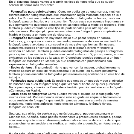
En el siguiente listado vamos a resumir los tipos de fotografía que se suelen
solicitar de forma más frecuente:
- Fotografías para celebraciones:
Como no podía ser de otra manera, muchos
clientes buscan fotógrafos para que inmortalicen algún momento especial de sus
vidas. En Cronoshare puedes encontrar desde un fotógrafo de bodas, hasta un
fotógrafo para un bautizo o una comunión. Todos estos son eventos importantes y
que normalmente queremos conservar en las fotografías a modo de recuerdo. Pero
también puedes contratar a este tipo de profesionales para otro tipo de
celebraciones. Por ejemplo, puedes encontrar a un fotógrafo para cumpleaños en
Madrid o incluso a un fotógrafo de discoteca.
- Fotografías familiares:
No hay nada mejor que pasar tiempo en familia.
Entonces, ¿por qué no adquirir un recuerdo permanente de esos momentos? Un
fotógrafo puede ayudarte a conseguirlo de muy diversas formas. En nuestra
plataforma puedes encontrar especialistas en fotografía infantil y fotografía
newborn en Madrid. También puedes encontrar fotógrafos de parejas o fotógrafos
para captar un momento tan bonito como es el embarazo. Y, por supuesto, no nos
olvidamos de los peludos de la casa: en Cronoshare puedes contratar a un buen
fotógrafo de mascotas en Madrid, ya que contamos con profesionales con
experiencia en fotografiar animales.
- Books de fotos:
Si tu profesión tiene que ver con la imagen, probablemente te
interese adquirir un book de fotos personal. Por suerte, en nuestra plataforma
también podrás encontrar a fotógrafos profesionales especializados en este tipo de
trabajos.
- Fotógrafos para publicidad:
Es posible que tengas un negocio y que el objetivo
de buscar a un buen fotógrafo tenga que ver con el hecho de querer publicitarlo.
No te preocupes; a través de Cronoshare también podrás contratar a un fotógrafo
eCommerce en Madrid.
- Otros tipos de fotografía:
Como puedes ver en el mundo de la fotografía hay
mucha variedad. Por eso hemos incluido este epígrafe en el que te hablamos de
otros servicios de fotografía que también puedes contratar a través de nuestra
plataforma: fotógrafos artísticos, fotógrafos de alimentos, fotógrafo fitness,
fotógrafo de orlas, etc.
Sea cual sea el tipo de servicio que estés buscando, puedes encontrarlo en
Cronoshare. Además, como podrás recibir hasta 4 presupuestos distintos, podrás
comparar lo que te ofrecen diversos profesionales antes de decidir. Es decir, que
podrás obtener un servicio a tu medida: un fotógrafo a domicilio, un fotógrafo por
horas…
A todo esto habría que añadir que contamos con los mejores profesionales de los