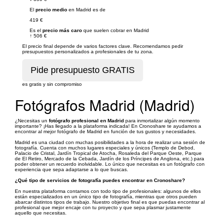
El
precio medio
en Madrid es de
419 €
Es el
precio más caro
que suelen cobrar en Madrid
↑
506 €
El precio final depende de varios factores clave. Recomendamos pedir
presupuestos personalizados a profesionales de tu zona.
es gratis y sin compromiso
Fotógrafos Madrid (Madrid)
¿Necesitas un
fotógrafo profesional en Madrid
para inmortalizar algún momento
importante? ¡Has llegado a la plataforma indicada! En Cronoshare te ayudamos a
encontrar al mejor fotógrafo de Madrid en función de tus gustos y necesidades.
Madrid es una ciudad con muchas posibilidades a la hora de realizar una sesión de
fotografía. Cuenta con muchos lugares especiales y únicos (Templo de Debod,
Palacio de Cristal, Jardín Tropical de Atocha, Rosaleda del Parque Oeste, Parque
de El Retiro, Mercado de la Cebada, Jardín de los Príncipes de Anglona, etc.) para
poder obtener un recuerdo inolvidable. Lo único que necesitas es un fotógrafo con
experiencia que sepa adaptarse a lo que buscas.
¿Qué tipo de servicios de fotografía puedes encontrar en Cronoshare?
En nuestra plataforma contamos con todo tipo de profesionales: algunos de ellos
están especializados en un único tipo de fotografía, mientras que otros pueden
abarcar distintos tipos de trabajo. Nuestro objetivo final es que puedas encontrar al
profesional que mejor encaje con tu proyecto y que sepa plasmar justamente
aquello que necesitas.