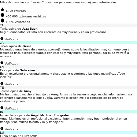
Miles de usuarios confían en Cronoshare para encontrar los mejores profesionales
4.8/5 estrellas
+60.000 opiniones recibidas
100% verificadas
TA
Tania opina de
Jazz Buen
:
Muy buenas fotos, el trato con el cliente es muy bueno y es un profesional
Verificada
JA
Javier opina de
Gema
:
Me realizo unas fotos de exterior, aconsejándome sobre la localización, muy contento con el
resultado final, excelente trabajo con calidad y muy buen trato personal, sin duda volveré a
repetir en...
Verificada
EV
Eva opina de
Sebastián
:
Es un excelente profesional atento y dispuesto lo recomiendo las fotos magnificas .Todo
increíble.
Verificada
TE
Teresa opina de
Anny
:
Me ha gustado mucho el trabajo de Anny. Antes de la sesión recogió mucha información para
entender exactamente lo que quería. Durante la sesión me dio consejos de poses y de
vestimenta y creó un...
Verificada
IN
Inmaculada opina de
Ángel Martínez Fotografía
:
Ángel Martínez es un profesional excelente, buena atención, muy buen profesional en su
trabajo tiene mucho talento y muy trabajador
Verificada
LU
Lucía opina de
Elizabeth
: