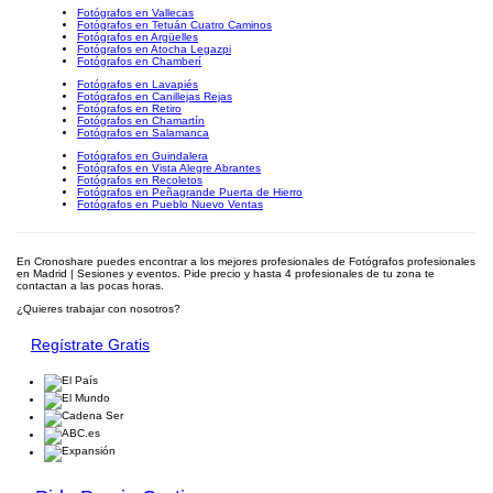
Fotógrafos en Vallecas
Fotógrafos en Tetuán Cuatro Caminos
Fotógrafos en Argüelles
Fotógrafos en Atocha Legazpi
Fotógrafos en Chamberí
Fotógrafos en Lavapiés
Fotógrafos en Canillejas Rejas
Fotógrafos en Retiro
Fotógrafos en Chamartín
Fotógrafos en Salamanca
Fotógrafos en Guindalera
Fotógrafos en Vista Alegre Abrantes
Fotógrafos en Recoletos
Fotógrafos en Peñagrande Puerta de Hierro
Fotógrafos en Pueblo Nuevo Ventas
En Cronoshare puedes encontrar a los mejores profesionales de Fotógrafos profesionales
en Madrid | Sesiones y eventos. Pide precio y hasta 4 profesionales de tu zona te
contactan a las pocas horas.
¿Quieres trabajar con nosotros?
Regístrate Gratis