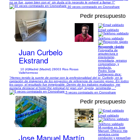
no se fue ,super bien con el ,sin duda si lo necesito le volveré a llamar !!"
30 veces contratado en Cronoshare
Pedir presupuesto
Email validado
1/47
Teléfono validado
Responde rápido
Juan Curbelo
Fotografía de
arquitectura e
Ekstrand
interiorismo,
inmobiliaria, retratos
corporativos, y
producto.
10 (4)
Madrid (Madrid) 28003 Rios Rosas
Pedro Soria
Vallehermoso
Colmenero dice:
"Hemos tenido la suerte de contar con la profesionalidad del sr. Curbelo, en la
captación de imágenes de los proyectos de referencia de nuestro grupo. En todos
los casos, el resultado fue inmejorable. Dentro de los trabajos realizados, me
gustaría destacar el hotel the principal (c/ gran vía), toyota, servimedia,..."
5 veces contratado en Cronoshare
Pedir presupuesto
Email validado
1/39
Teléfono validado
Mi nombre es Jose
Manuel. Ofrezco mis
Jose Manuel Martín
servicios como
conductor y pequeñas