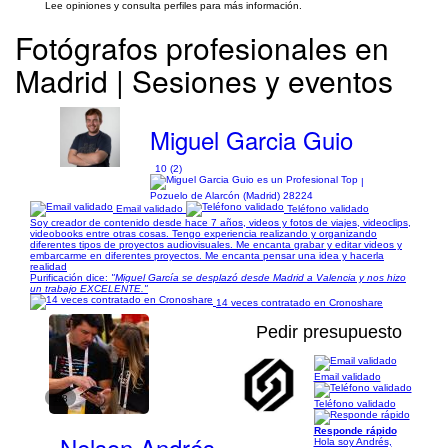
Lee opiniones y consulta perfiles para más información.
Fotógrafos profesionales en
Madrid | Sesiones y eventos
Miguel Garcia Guio
10 (2)
|
Pozuelo de Alarcón (Madrid) 28224
Email validado
Teléfono validado
Soy creador de contenido desde hace 7 años, videos y fotos de viajes, videoclips,
videobooks entre otras cosas. Tengo experiencia realizando y organizando
diferentes tipos de proyectos audiovisuales. Me encanta grabar y editar videos y
embarcarme en diferentes proyectos. Me encanta pensar una idea y hacerla
realidad
Purificación dice:
"Miguel García se desplazó desde Madrid a Valencia y nos hizo
un trabajo EXCELENTE."
14 veces contratado en Cronoshare
Pedir presupuesto
Email validado
1/8
Teléfono validado
Responde rápido
Nelson Andrés
Hola soy Andrés,