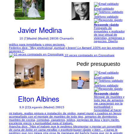
Email validado
1/25
Teléfono validado
Responde rápido
Javier Medina
Fotógrafo de
inmuebles y realizador
de tour virtual de
viviendas, empresas o
10 (7)
Madrid (Madrid) 28036 Chamartín
negocios. Diseño
gráfico para inmobiliaria y otros sectores.
Federico dice:
"Muy profesional, puntual y bravo! Lo llamaré 100% por las proximas
sesiones !"
10 veces contratado en Cronoshare
Pedir presupuesto
Email validado
1/13
Teléfono validado
Responde rápido
Elton Albines
Montaje de muebles y
todo tipo de armarios,
me caracterizó por la
puntualidad y
9,9 (22)
Leganés (Madrid) 28915
honestidad al hacer
mi trabajo. realizo pintura e instalación de vinilos, papel mural y cuadros en lienzo
acompañado con el montaje de muebles de todo tipo, armarios de dormitorios,
muebles de cocina, comodas, zapateros, toldos, pergolas de ikea y leory merlin.
excelente precio y puntualidad para el trabajo.
Arancha dice:
"Hizo el trabajo que le pedimos (desmontar y montar un convertible
de cuna de bebe en cama mesillas y escritorio)super rápido y bien ...y luego le
pedimos que nos mirara otra cosa (la mampara del baño)y hasta que no la arreglo