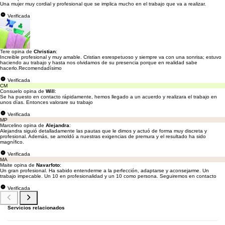
Una mujer muy cordial y profesional que se implica mucho en el trabajo que va a realizar.
Verificada
Tere opina de
Christian
:
Increible profesional y muy amable. Cristian esrespetuoso y siempre va con una sonrisa; estuvo
haciendo au trabajo y hasta nos olvidamos de su presencia porque en realidad sabe
hacerlo.Recomendadísimo
Verificada
CM
Consuelo opina de
Will
:
Se ha puesto en contacto rápidamente, hemos llegado a un acuerdo y realizara el trabajo en
unos días. Entonces valorare su trabajo
Verificada
MP
Marcelino opina de
Alejandra
:
Alejandra siguió detalladamente las pautas que le dimos y actuó de forma muy discreta y
profesional. Además, se amoldó a nuestras exigencias de premura y el resultado ha sido
magnífico.
Verificada
MA
Maite opina de
Navarfoto
:
Un gran profesional. Ha sabido entenderme a la perfección, adaptarse y aconsejarme. Un
trabajo impecable. Un 10 en profesionalidad y un 10 como persona. Seguiremos en contacto
Verificada
Servicios relacionados