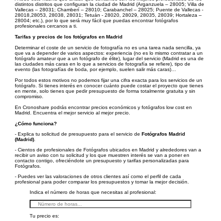
distintos distritos que configuran la ciudad de Madrid (Arganzuela – 28005; Villa de
Vallecas – 28031; Chamberí – 28010; Carabanchel – 28025; Puente de Vallecas -
28018,28053, 28038, 28031; Tetuán - 28020, 28029, 28035, 28039; Hortaleza –
28004; etc.), por lo que será muy fácil que puedas encontrar fotógrafos
profesionales cercanos a ti.
Tarifas y precios de los fotógrafos en Madrid
Determinar el coste de un servicio de fotografía no es una tarea nada sencilla, ya
que va a depender de varios aspectos: experiencia (no es lo mismo contratar a un
fotógrafo amateur que a un fotógrafo de élite), lugar del servicio (Madrid es una de
las ciudades más caras en lo que a servicios de fotografía se refiere), tipo de
evento (las fotografías de boda, por ejemplo, suelen salir más caras)…
Por todos estos motivos no podemos fijar una cifra exacta para los servicios de un
fotógrafo. Si tienes interés en conocer cuánto puede costar el proyecto que tienes
en mente, solo tienes que pedir presupuesto de forma totalmente gratuita y sin
compromiso.
En Cronoshare podrás encontrar precios económicos y fotógrafos low cost en
Madrid. Encuentra el mejor servicio al mejor precio.
¿Cómo funciona?
- Explica tu solicitud de presupuesto para el servicio de
Fotógrafos Madrid
(Madrid)
.
- Cientos de profesionales de Fotógrafos ubicados en Madrid y alrededores van a
recibir un aviso con tu solicitud y los que muestren interés se van a poner en
contacto contigo, ofreciéndote un presupuesto y tarifas personalizadas para
Fotógrafos.
- Puedes ver las valoraciones de otros clientes así como el perfil de cada
profesional para poder comparar los presupuestos y tomar la mejor decisión.
Indica el número de horas que necesitas al profesional:
Tu precio es: