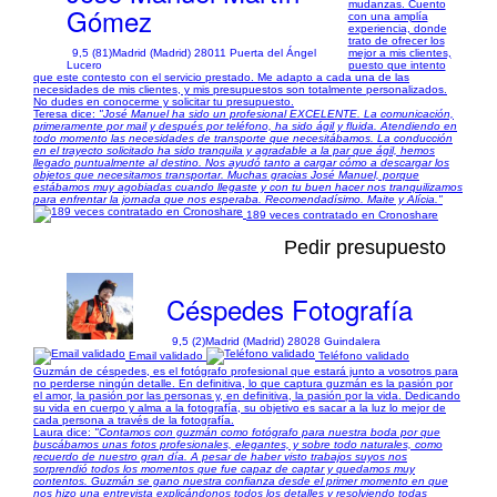
mudanzas. Cuento
Gómez
con una amplía
experiencia, donde
trato de ofrecer los
9,5 (81)
Madrid (Madrid) 28011 Puerta del Ángel
mejor a mis clientes,
Lucero
puesto que intento
que este contesto con el servicio prestado. Me adapto a cada una de las
necesidades de mis clientes, y mis presupuestos son totalmente personalizados.
No dudes en conocerme y solicitar tu presupuesto.
Teresa dice:
"José Manuel ha sido un profesional EXCELENTE. La comunicación,
primeramente por mail y después por teléfono, ha sido ágil y fluida. Atendiendo en
todo momento las necesidades de transporte que necesitábamos. La conducción
en el trayecto solicitado ha sido tranquila y agradable a la par que ágil, hemos
llegado puntualmente al destino. Nos ayudó tanto a cargar cómo a descargar los
objetos que necesitamos transportar. Muchas gracias José Manuel, porque
estábamos muy agobiadas cuando llegaste y con tu buen hacer nos tranquilizamos
para enfrentar la jornada que nos esperaba. Recomendadísimo. Maite y Alícia."
189 veces contratado en Cronoshare
Pedir presupuesto
Céspedes Fotografía
9,5 (2)
Madrid (Madrid) 28028 Guindalera
Email validado
Teléfono validado
Guzmán de céspedes, es el fotógrafo profesional que estará junto a vosotros para
no perderse ningún detalle. En definitiva, lo que captura guzmán es la pasión por
el amor, la pasión por las personas y, en definitiva, la pasión por la vida. Dedicando
su vida en cuerpo y alma a la fotografía, su objetivo es sacar a la luz lo mejor de
cada persona a través de la fotografía.
Laura dice:
"Contamos con guzmán como fotógrafo para nuestra boda por que
buscábamos unas fotos profesionales, elegantes, y sobre todo naturales, como
recuerdo de nuestro gran día. A pesar de haber visto trabajos suyos nos
sorprendió todos los momentos que fue capaz de captar y quedamos muy
contentos. Guzmán se gano nuestra confianza desde el primer momento en que
nos hizo una entrevista explicándonos todos los detalles y resolviendo todas