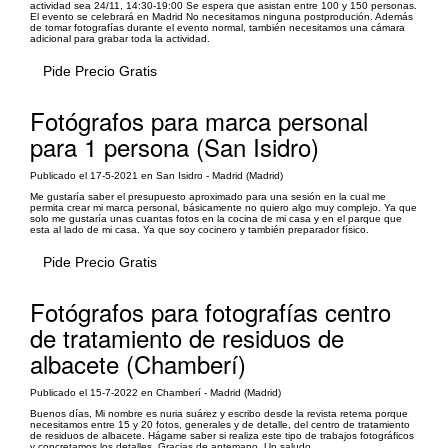
actividad sea 24/11, 14:30-19:00 Se espera que asistan entre 100 y 150 personas.
El evento se celebrará en Madrid No necesitamos ninguna postprodución. Además
de tomar fotografías durante el evento normal, también necesitamos una cámara
adicional para grabar toda la actividad.
Pide Precio Gratis
Fotógrafos para marca personal
para 1 persona (San Isidro)
Publicado el 17-5-2021 en San Isidro - Madrid (Madrid)
Me gustaría saber el presupuesto aproximado para una sesión en la cual me
permita crear mi marca personal, básicamente no quiero algo muy complejo. Ya que
solo me gustaría unas cuantas fotos en la cocina de mi casa y en el parque que
esta al lado de mi casa. Ya que soy cocinero y también preparador físico.
Pide Precio Gratis
Fotógrafos para fotografías centro
de tratamiento de residuos de
albacete (Chamberí)
Publicado el 15-7-2022 en Chamberí - Madrid (Madrid)
Buenos días, Mi nombre es nuria suárez y escribo desde la revista retema porque
necesitamos entre 15 y 20 fotos, generales y de detalle, del centro de tratamiento
de residuos de albacete. Hágame saber si realiza este tipo de trabajos fotográficos
y concretamos los detalles, Gracias de antemano, Un saludo