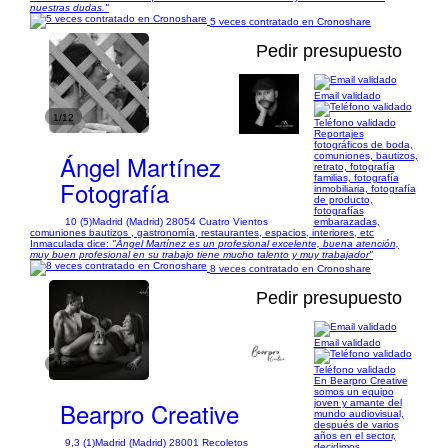
nuestras dudas."
5 veces contratado en Cronoshare
Pedir presupuesto
Email validado
1/12
Teléfono validado
Reportajes
fotográficos de boda,
Ángel Martínez
comuniones, bautizos,
retrato, fotografía
familias, fotografía
Fotografía
inmobiliaria, fotografía
de producto,
fotografías
10 (5)
Madrid (Madrid) 28054 Cuatro Vientos
embarazadas,
comuniones bautizos , gastronomía, restaurantes, espacios, interiores, etc
Inmaculada dice:
"Ángel Martínez es un profesional excelente, buena atención,
muy buen profesional en su trabajo tiene mucho talento y muy trabajador"
8 veces contratado en Cronoshare
Pedir presupuesto
Email validado
1/37
Teléfono validado
En Bearpro Creative
somos un equipo
Bearpro Creative
joven y amante del
mundo audiovisual,
después de varios
años en el sector,
9,3 (1)
Madrid (Madrid) 28001 Recoletos
decidimos