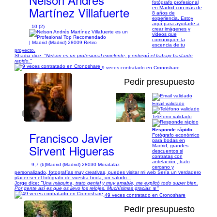
fotógrafo profesional
Martínez Villafuerte
en Madrid con más de
8 años de
experiencia. Estoy
aquí para ayudarte a
10 (2)
crear imágenes y
videos que
comuniquen la
| Madrid (Madrid) 28009 Retiro
escencia de tu
proyecto.
Shadia dice:
"Nelson es un profesional excelente, y entregó el trabajo bastante
rapido."
9 veces contratado en Cronoshare
Pedir presupuesto
Email validado
1/17
Teléfono validado
Responde rápido
Francisco Javier
Fotógrafo económico
para bodas en
Sirvent Higueras
Madrid, grandes
descuentos si
contratas con
antelación , trato
9,7 (6)
Madrid (Madrid) 28030 Moratalaz
cercano y
personalizado, fotografías muy creativas, puedes visitar mi web Sería un verdadero
placer ser el fotógrafo de vuestra boda, un saludo...
Jorge dice:
"Una máquina, trato genial y muy amable, me explicó todo super bien.
Por gente así es que os llevo los relojes. Muchísimas gracias ☺️"
49 veces contratado en Cronoshare
Pedir presupuesto