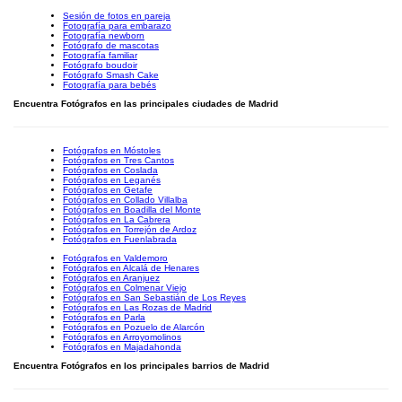
Sesión de fotos en pareja
Fotografía para embarazo
Fotografía newborn
Fotógrafo de mascotas
Fotografía familiar
Fotógrafo boudoir
Fotógrafo Smash Cake
Fotografía para bebés
Encuentra Fotógrafos en las principales ciudades de Madrid
Fotógrafos en Móstoles
Fotógrafos en Tres Cantos
Fotógrafos en Coslada
Fotógrafos en Leganés
Fotógrafos en Getafe
Fotógrafos en Collado Villalba
Fotógrafos en Boadilla del Monte
Fotógrafos en La Cabrera
Fotógrafos en Torrejón de Ardoz
Fotógrafos en Fuenlabrada
Fotógrafos en Valdemoro
Fotógrafos en Alcalá de Henares
Fotógrafos en Aranjuez
Fotógrafos en Colmenar Viejo
Fotógrafos en San Sebastián de Los Reyes
Fotógrafos en Las Rozas de Madrid
Fotógrafos en Parla
Fotógrafos en Pozuelo de Alarcón
Fotógrafos en Arroyomolinos
Fotógrafos en Majadahonda
Encuentra Fotógrafos en los principales barrios de Madrid