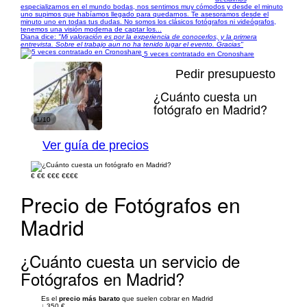
especializarnos en el mundo bodas, nos sentimos muy cómodos y desde el minuto
uno supimos que habíamos llegado para quedarnos. Te asesoramos desde el
minuto uno en todas tus dudas. No somos los clásicos fotógrafos ni videógrafos,
tenemos una visión moderna de captar los...
Diana dice:
"Mi valoración es por la experiencia de conocerlos, y la primera
entrevista. Sobre el trabajo aun no ha tenido lugar el evento. Gracias"
5 veces contratado en Cronoshare
Pedir presupuesto
¿Cuánto cuesta un
fotógrafo en Madrid?
1/10
Ver guía de precios
€
€€
€€€
€€€€
Precio de Fotógrafos en
Madrid
¿Cuánto cuesta un servicio de
Fotógrafos en Madrid?
Es el
precio más barato
que suelen cobrar en Madrid
↓
350 €