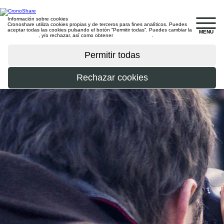
Información sobre cookies
Cronoshare utiliza cookies propias y de terceros para fines analíticos. Puedes
aceptar todas las cookies pulsando el botón “Permitir todas”. Puedes cambiar la
MENU
configuración
, y/o rechazar, así como obtener
más información
.