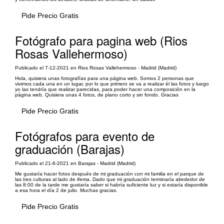
Pide Precio Gratis
Fotógrafo para pagina web (Rios
Rosas Vallehermoso)
Publicado el 7-12-2021 en Rios Rosas Vallehermoso - Madrid (Madrid)
Hola, quisiera unas fotografías para una página web. Somos 2 personas que
vivimos cada una en un lugar, por lo que primero se va a realizar él las fotos y luego
yo las tendría que realizar parecidas, para poder hacer una composición en la
página web. Quisiera unas 4 fotos, de plano corto y sin fondo. Gracias
Pide Precio Gratis
Fotógrafos para evento de
graduación (Barajas)
Publicado el 21-6-2021 en Barajas - Madrid (Madrid)
Me gustaría hacer fotos después de mi graduación con mi familia en el parque de
las tres culturas al lado de ifema. Dado que mi graduación terminaría alrededor de
las 8:00 de la tarde me gustaría saber si habría suficiente luz y si estaría disponible
a esa hora el día 2 de julio. Muchas gracias.
Pide Precio Gratis