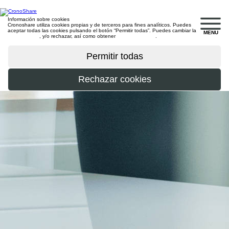
Información sobre cookies
Cronoshare utiliza cookies propias y de terceros para fines analíticos. Puedes
aceptar todas las cookies pulsando el botón “Permitir todas”. Puedes cambiar la
MENU
configuración
, y/o rechazar, así como obtener
más información
.