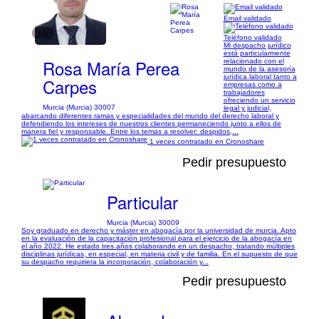
Email validado
1/1
Teléfono validado
Mi despacho jurídico
está particularmente
Rosa María Perea
relacionado con el
mundo de la asesoría
jurídica laboral tanto a
Carpes
empresas como a
trabajadores
ofreciendo un servicio
Murcia (Murcia) 30007
legal y judicial,
abarcando diferentes ramas y especialidades del mundo del derecho laboral y
defendiendo los intereses de nuestros clientes permaneciendo junto a ellos de
manera fiel y responsable. Entre los temas a resolver: despidos,...
1 veces contratado en Cronoshare
Pedir presupuesto
Particular
Murcia (Murcia) 30009
Soy graduado en derecho y máster en abogacía por la universidad de murcia. Apto
en la evaluación de la capacitación profesional para el ejercicio de la abogacía en
el año 2022. He estado tres años colaborando en un despacho, tratando múltiples
disciplinas jurídicas, en especial, en materia civil y de familia. En el supuesto de que
su despacho requiriera la incorporación, colaboración y...
Pedir presupuesto