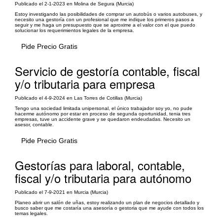
Publicado el 2-1-2023 en Molina de Segura (Murcia)
Estoy investigando las posibilidades de comprar un autobús o varios autobuses, y
necesito una gestoría con un profesional que me indique los primeros pasos a
seguir y me haga un presupuesto que se aproxime a el valor con el que puedo
solucionar los requerimientos legales de la empresa.
Pide Precio Gratis
Servicio de gestoría contable, fiscal
y/o tributaria para empresa
Publicado el 4-9-2024 en Las Torres de Cotillas (Murcia)
Tengo una sociedad limitada unipersonal, el único trabajador soy yo, no pude
hacerme autónomo por estar en proceso de segunda oportunidad, tenia tres
empresas, tuve un accidente grave y se quedaron endeudadas. Necesito un
asesor, contable.
Pide Precio Gratis
Gestorías para laboral, contable,
fiscal y/o tributaria para autónomo
Publicado el 7-9-2021 en Murcia (Murcia)
Planeo abrir un salón de uñas, estoy realizando un plan de negocios detallado y
busco saber que me costaría una asesoría o gestoria que me ayude con todos los
temas legales.