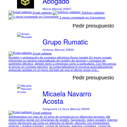
Abogado
Murcia (Murcia) 30007
Email validado
Teléfono validado
1 veces contratado en Cronoshare
Pedir presupuesto
Grupo Rumatic
Archena (Murcia) 30600
Email validado
Revisión y optimización de contratos eléctricos Grupo rumatic En grupo rumatic
ofrecemos un servicio especializado de revisión de facturas y contratos de
suministro eléctrico, dirigido tanto a empresas como a particulares. Con frecuencia,
al vencer un contrato eléctrico, la comercializadora lo renueva automáticamente,
aplicando subidas en el precio del kwh sin que el cliente revise si la...
Pedir presupuesto
Micaela Navarro
Acosta
Sangonera La Seca (Murcia) 30835
Email validado
Administrativa con mas de 15 años de experiencia en diferentes sectores. Me
desenvuelvo genial con programas de gestión, facturación, redes sociales, internet,
correo electronico asi como en atención al cliente, atención con proveedores,
redactar y realizar informes, control de facturas, asientos contables, control de