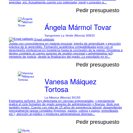
agendas, etc. Actualmente cuento con ordenador, movil y conexion a...
Pedir presupuesto
Ángela Mármol Tovar
Sangonera La Verde (Murcia) 30833
Email validado
Jurista con conocimientos en materia procesal, interés de aprendizaje y ejecución
práctica de lo aprendido. Formación académica compatibilizada junto con el
desempeño profesional en hostelería hasta la conclusión de la misma. Opositora a
tiempo completo al cuerpo superior de gestión procesal y administrativa (a2)
ministerio de justicia, desde la finalización del grado. Lo estudiado en el...
Pedir presupuesto
Vanesa Máiquez
Tortosa
La Alberca (Murcia) 30150
Estimados señores: Soy diplomada en ciencias empresariales, y previamente
realicé el ciclo formativo de grado superior de administración y finanza, titulo que
también poseo. Cuento con más de 15 años de experiencia laboral, desarrollando
principalmente tareas contables (ingresos, gastos, cobros y pagos, inmovilizado,
etc.), atención al público y gestiones administrativas diversas...
Pedir presupuesto