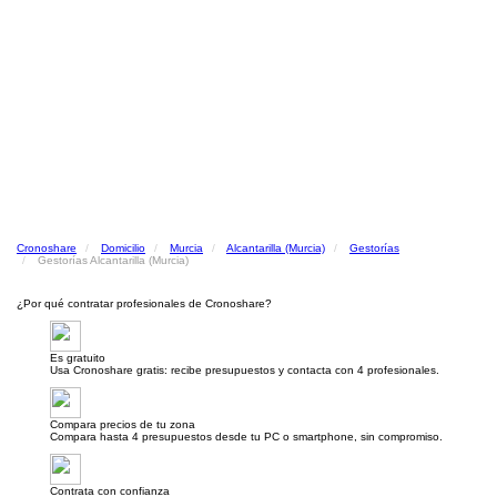
Cronoshare
Domicilio
Murcia
Alcantarilla (Murcia)
Gestorías
Gestorías Alcantarilla (Murcia)
¿Por qué contratar profesionales de Cronoshare?
Es gratuito
Usa Cronoshare gratis: recibe presupuestos y contacta con 4 profesionales.
Compara precios de tu zona
Compara hasta 4 presupuestos desde tu PC o smartphone, sin compromiso.
Contrata con confianza