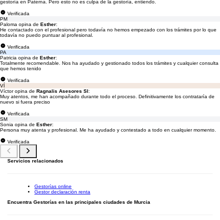
gestoría en Paterna. Pero esto no es culpa de la gestoría, entiendo.
Verificada
PM
Paloma opina de
Esther
:
He contactado con el profesional pero todavía no hemos empezado con los trámites por lo que
todavía no puedo puntuar al profesional.
Verificada
PA
Patricia opina de
Esther
:
Totalmente recomendable. Nos ha ayudado y gestionado todos los trámites y cualquier consulta
que hemos tenido
Verificada
VÍ
Víctor opina de
Ragnalis Asesores Sl
:
Muy atentos, me han acompañado durante todo el proceso. Definitivamente los contrataría de
nuevo si fuera preciso
Verificada
SM
Sonia opina de
Esther
:
Persona muy atenta y profesional. Me ha ayudado y contestado a todo en cualquier momento.
Verificada
Servicios relacionados
Gestorías online
Gestor declaración renta
Encuentra Gestorías en las principales ciudades de Murcia