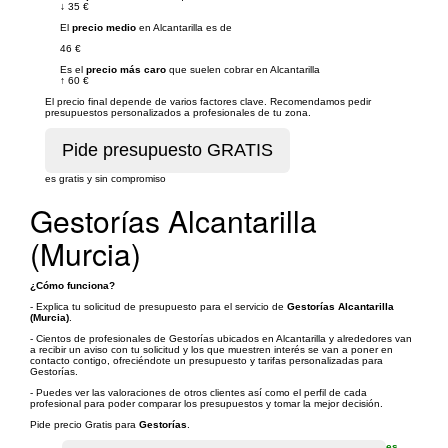
↓
35 €
El
precio medio
en Alcantarilla es de
46 €
Es el
precio más caro
que suelen cobrar en Alcantarilla
↑
60 €
El precio final depende de varios factores clave. Recomendamos pedir
presupuestos personalizados a profesionales de tu zona.
es gratis y sin compromiso
Gestorías Alcantarilla
(Murcia)
¿Cómo funciona?
- Explica tu solicitud de presupuesto para el servicio de
Gestorías Alcantarilla
(Murcia)
.
- Cientos de profesionales de Gestorías ubicados en Alcantarilla y alrededores van
a recibir un aviso con tu solicitud y los que muestren interés se van a poner en
contacto contigo, ofreciéndote un presupuesto y tarifas personalizadas para
Gestorías.
- Puedes ver las valoraciones de otros clientes así como el perfil de cada
profesional para poder comparar los presupuestos y tomar la mejor decisión.
Pide precio Gratis para
Gestorías
.
es