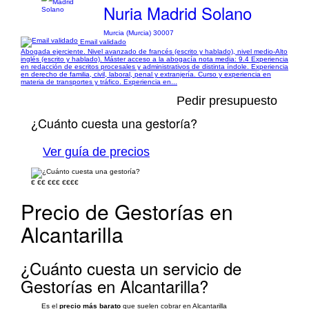
Nuria Madrid Solano
Murcia (Murcia) 30007
Email validado
Abogada ejerciente. Nivel avanzado de francés (escrito y hablado), nivel medio-Alto
inglés (escrito y hablado). Máster acceso a la abogacía nota media: 9.4 Experiencia
en redacción de escritos procesales y administrativos de distinta índole. Experiencia
en derecho de familia, civil, laboral, penal y extranjería. Curso y experiencia en
materia de transportes y tráfico. Experiencia en...
Pedir presupuesto
¿Cuánto cuesta una gestoría?
Ver guía de precios
€
€€
€€€
€€€€
Precio de Gestorías en
Alcantarilla
¿Cuánto cuesta un servicio de
Gestorías en Alcantarilla?
Es el
precio más barato
que suelen cobrar en Alcantarilla