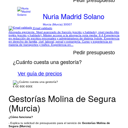
Pedir presupuesto
Nuria Madrid Solano
Murcia (Murcia) 30007
Email validado
Abogada ejerciente. Nivel avanzado de francés (escrito y hablado), nivel medio-Alto
inglés (escrito y hablado). Máster acceso a la abogacía nota media: 9.4 Experiencia
en redacción de escritos procesales y administrativos de distinta índole. Experiencia
en derecho de familia, civil, laboral, penal y extranjería. Curso y experiencia en
materia de transportes y tráfico. Experiencia en...
Pedir presupuesto
¿Cuánto cuesta una gestoría?
Ver guía de precios
€
€€
€€€
€€€€
Gestorías Molina de Segura
(Murcia)
¿Cómo funciona?
- Explica tu solicitud de presupuesto para el servicio de
Gestorías Molina de
Segura (Murcia)
.