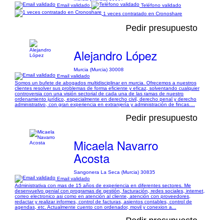
Email validado
Teléfono validado
1 veces contratado en Cronoshare
Pedir presupuesto
Alejandro López
Murcia (Murcia) 30008
Email validado
Somos un bufete de abogados multidisciplinar en murcia. Ofrecemos a nuestros
clientes resolver sus problemas de forma eficiente y eficaz, solventando cualquier
controversia con una visión sectorial de cada una de las ramas de nuestro
ordenamiento jurídico, especialmente en derecho civil, derecho penal y derecho
administrativo, con gran experiencia en extranjería y administración de fincas....
Pedir presupuesto
Micaela Navarro
Acosta
Sangonera La Seca (Murcia) 30835
Email validado
Administrativa con mas de 15 años de experiencia en diferentes sectores. Me
desenvuelvo genial con programas de gestión, facturación, redes sociales, internet,
correo electronico asi como en atención al cliente, atención con proveedores,
redactar y realizar informes, control de facturas, asientos contables, control de
agendas, etc. Actualmente cuento con ordenador, movil y conexion a...