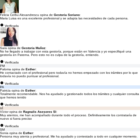
Felicia Cerbu Alexandrescu opina de
Gestoria Soriano
:
Maria Luisa es una excelente profesional y se adapta las necesidades de cada persona.
Verificada
Sara opina de
Gestoria Muñoz
:
No he llegado a trabajar con esta gestoría, porque están en Valencia y yo especifiqué una
gestoría en Paterna. Pero esto no es culpa de la gestoría, entiendo.
Verificada
PM
Paloma opina de
Esther
:
He contactado con el profesional pero todavía no hemos empezado con los trámites por lo que
todavía no puedo puntuar al profesional.
Verificada
PA
Patricia opina de
Esther
:
Totalmente recomendable. Nos ha ayudado y gestionado todos los trámites y cualquier consulta
que hemos tenido
Verificada
VÍ
Víctor opina de
Ragnalis Asesores Sl
:
Muy atentos, me han acompañado durante todo el proceso. Definitivamente los contrataría de
nuevo si fuera preciso
Verificada
SM
Sonia opina de
Esther
:
Persona muy atenta y profesional. Me ha ayudado y contestado a todo en cualquier momento.