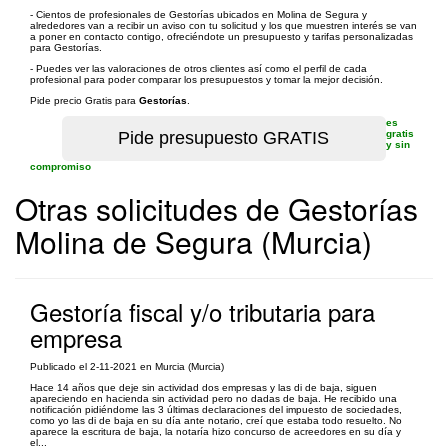
- Cientos de profesionales de Gestorías ubicados en Molina de Segura y
alrededores van a recibir un aviso con tu solicitud y los que muestren interés se van
a poner en contacto contigo, ofreciéndote un presupuesto y tarifas personalizadas
para Gestorías.
- Puedes ver las valoraciones de otros clientes así como el perfil de cada
profesional para poder comparar los presupuestos y tomar la mejor decisión.
Pide precio Gratis para
Gestorías
.
es
gratis
y sin
compromiso
Otras solicitudes de Gestorías
Molina de Segura (Murcia)
Gestoría fiscal y/o tributaria para
empresa
Publicado el 2-11-2021 en Murcia (Murcia)
Hace 14 años que deje sin actividad dos empresas y las di de baja, siguen
apareciendo en hacienda sin actividad pero no dadas de baja. He recibido una
notificación pidiéndome las 3 últimas declaraciones del impuesto de sociedades,
como yo las di de baja en su día ante notario, creí que estaba todo resuelto. No
aparece la escritura de baja, la notaría hizo concurso de acreedores en su día y
el...