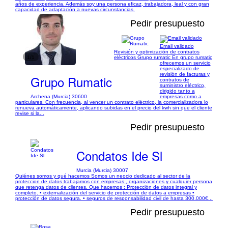
años de experiencia. Además soy una persona eficaz, trabajadora, leal y con gran
capacidad de adaptación a nuevas circunstancias.
Pedir presupuesto
Email validado
Revisión y optimización de contratos
1/1
eléctricos Grupo rumatic En grupo rumatic
ofrecemos un servicio
especializado de
revisión de facturas y
Grupo Rumatic
contratos de
suministro eléctrico,
dirigido tanto a
Archena (Murcia) 30600
empresas como a
particulares. Con frecuencia, al vencer un contrato eléctrico, la comercializadora lo
renueva automáticamente, aplicando subidas en el precio del kwh sin que el cliente
revise si la...
Pedir presupuesto
Condatos Ide Sl
Murcia (Murcia) 30007
Quiénes somos y qué hacemos Somos un neocio dedicado al sector de la
proteccion de datos trabajamos con empresas , organizaciones y cualquier persona
que retenga datos de clientes. Que hacemos : Protección de datos integral y
completo. • externalización del servicio de protección de datos a empresas •
protección de datos segura. • seguros de responsabilidad civil de hasta 300.000€...
Pedir presupuesto