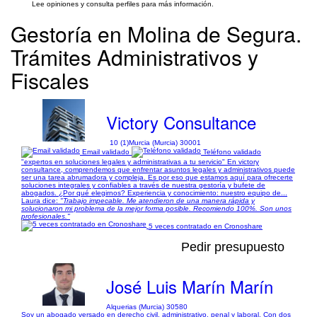
Lee opiniones y consulta perfiles para más información.
Gestoría en Molina de Segura.
Trámites Administrativos y
Fiscales
Victory Consultance
10 (1)
Murcia (Murcia) 30001
Email validado
Teléfono validado
"expertos en soluciones legales y administrativas a tu servicio" En victory
consultance, comprendemos que enfrentar asuntos legales y administrativos puede
ser una tarea abrumadora y compleja. Es por eso que estamos aquí para ofrecerte
soluciones integrales y confiables a través de nuestra gestoría y bufete de
abogados. ¿Por qué elegirnos? Experiencia y conocimiento: nuestro equipo de...
Laura dice:
"Trabajo impecable. Me atendieron de una manera rápida y
solucionaron mi problema de la mejor forma posible. Recomiendo 100%. Son unos
profesionales."
5 veces contratado en Cronoshare
Pedir presupuesto
José Luis Marín Marín
Alquerias (Murcia) 30580
Soy un abogado versado en derecho civil, administrativo, penal y laboral. Con dos