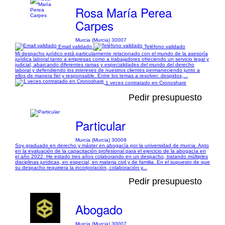
Rosa María Perea
Carpes
Murcia (Murcia) 30007
Email validado
Teléfono validado
Mi despacho jurídico está particularmente relacionado con el mundo de la asesoría
jurídica laboral tanto a empresas como a trabajadores ofreciendo un servicio legal y
judicial, abarcando diferentes ramas y especialidades del mundo del derecho
laboral y defendiendo los intereses de nuestros clientes permaneciendo junto a
ellos de manera fiel y responsable. Entre los temas a resolver: despidos,...
1 veces contratado en Cronoshare
Pedir presupuesto
Particular
Murcia (Murcia) 30009
Soy graduado en derecho y máster en abogacía por la universidad de murcia. Apto
en la evaluación de la capacitación profesional para el ejercicio de la abogacía en
el año 2022. He estado tres años colaborando en un despacho, tratando múltiples
disciplinas jurídicas, en especial, en materia civil y de familia. En el supuesto de que
su despacho requiriera la incorporación, colaboración y...
Pedir presupuesto
Abogado
Murcia (Murcia) 30007