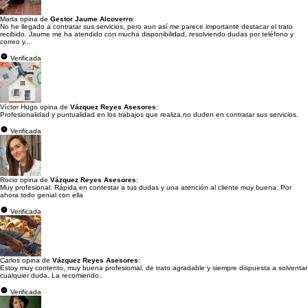
Marta opina de
Gestor Jaume Alcoverro
:
No he llegado a contratar sus servicios, pero aun así me parece importante destacar el trato
recibido. Jaume me ha atendido con mucha disponibilidad, resolviendo dudas por teléfono y
correo y...
Verificada
Víctor Hugo opina de
Vázquez Reyes Asesores
:
Profesionalidad y puntualidad en los trabajos que realiza,no duden en contratar sus servicios.
Verificada
Rocio opina de
Vázquez Reyes Asesores
:
Muy profesional. Rápida en contestar a tus dudas y una atención al cliente muy buena. Por
ahora todo genial con ella
Verificada
Carlos opina de
Vázquez Reyes Asesores
:
Estoy muy contento, muy buena profesiomal, de trato agradable y siempre dispuesta a solventar
cualquier duda. La recomiendo..
Verificada