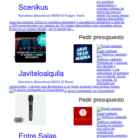
en scenikus
Scenikus
marketplace y
contrata artistas de
todos los precios,
desde 60 euros tienes
Barcelona (Barcelona) 08006 El Putget i Farró
artistas disponibles
para tus eventos. Entra en scenikus streaming y visualiza en streaming a más de
1.500 espectáculos con artistas de 23 países disponibles para visualizar ahora.
Entra en un nuevo mundo, en el mundo de...
Pedir presupuesto
Email validado
1/14
Teléfono validado
Profesional y puntual.
Soy flexible y
Javiteloalquila
trabajador, y me
caracteriza mi empatía
con el cliente. Envía
tu consulta, te
Barcelona (Barcelona) 08001 El Raval
informaré sin
compromiso, y seguro que llegaremos a un buen acuerdo para ambas partes.
2 veces contratado en Cronoshare
Pedir presupuesto
Email validado
1/9
Teléfono validado
Somos un catering
con años de
Entre Salas
experiencia
organizando eventos.