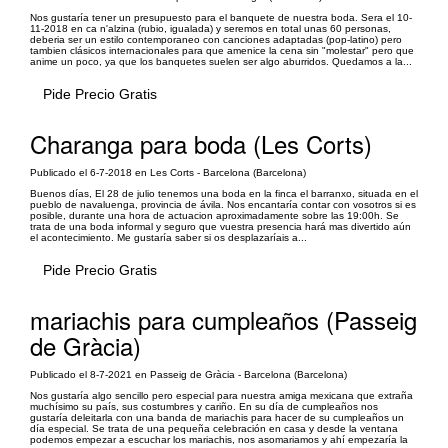
Nos gustaría tener un presupuesto para el banquete de nuestra boda. Sera el 10-
11-2018 en ca n'alzina (rubio, igualada) y seremos en total unas 60 personas,
deberia ser un estilo contemporaneo con canciones adaptadas (pop-latino) pero
tambien clásicos internacionales para que amenice la cena sin "molestar" pero que
anime un poco, ya que los banquetes suelen ser algo aburridos. Quedamos a la...
Pide Precio Gratis
Charanga para boda (Les Corts)
Publicado el 6-7-2018 en Les Corts - Barcelona (Barcelona)
Buenos días, El 28 de julio tenemos una boda en la finca el barranxo, situada en el
pueblo de navaluenga, provincia de ávila. Nos encantaría contar con vosotros si es
posible, durante una hora de actuacion aproximadamente sobre las 19:00h. Se
trata de una boda informal y seguro que vuestra presencia hará mas divertido aún
el acontecimiento. Me gustaría saber si os desplazaríais a...
Pide Precio Gratis
mariachis para cumpleaños (Passeig
de Gràcia)
Publicado el 8-7-2021 en Passeig de Gràcia - Barcelona (Barcelona)
Nos gustaría algo sencillo pero especial para nuestra amiga mexicana que extraña
muchísimo su país, sus costumbres y cariño. En su día de cumpleaños nos
gustaría deleitarla con una banda de mariachis para hacer de su cumpleaños un
día especial. Se trata de una pequeña celebración en casa y desde la ventana
podemos empezar a escuchar los mariachis, nos asomariamos y ahí empezaría la