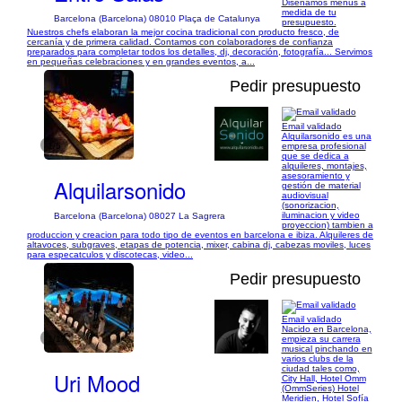
Diseñamos menús a
medida de tu
Barcelona (Barcelona) 08010 Plaça de Catalunya
presupuesto.
Nuestros chefs elaboran la mejor cocina tradicional con producto fresco, de
cercanía y de primera calidad. Contamos con colaboradores de confianza
preparados para completar todos los detalles, dj, decoración, fotografía... Servimos
en pequeñas celebraciones y en grandes eventos, a...
Pedir presupuesto
Email validado
Alquilarsonido es una
1/5
empresa profesional
que se dedica a
alquileres, montajes,
asesoramiento y
Alquilarsonido
gestión de material
audiovisual
(sonorizacion,
iluminacion y video
Barcelona (Barcelona) 08027 La Sagrera
proyeccion) tambien a
produccion y creacion para todo tipo de eventos en barcelona e ibiza. Alquileres de
altavoces, subgraves, etapas de potencia, mixer, cabina dj, cabezas moviles, luces
para especatculos y discotecas, video...
Pedir presupuesto
Email validado
Nacido en Barcelona,
1/17
empieza su carrera
musical pinchando en
varios clubs de la
ciudad tales como,
Uri Mood
City Hall, Hotel Omm
(OmmSeries) Hotel
Meridien, Hotel Sofía