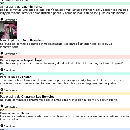
100% verificadas
SO
Sonia opina de
Valentín Porto
:
Desde el minuto uno supo lo qué quería ha sido muy amable muy servicial y sobre todo ha sido
muy profesional ofreciéndome distintos packs ,y como no había duda me puse en sus manos .
Verificada
Manoli opina de
Juan Francisco
:
Se puso en contacto conmigo inmediatamente. Me pareció un buen profesional. Lo
recomendaria
Verificada
RE
Rebeca opina de
Miguel Ángel
:
Nos hicieron pasar un rato muy divertido y desde el principio hicieron muy fácil toda la gestión.
Verificada
PC
Pere opina de
Jonatan
:
Tuve que definir claramente lo que quería para conseguir el objetivo final. Reconozc que era
una aventura sin precedente. Jonatan se puso las pilas y se entregó en cuerpo y alma!!!
Verificada
PA
Pablo opina de
Charanga Los Bemoles
:
No pude contratarlos finalmente pero la amabilidad y atención al cliente fue muy buena.
Verificada
MA
Maria opina de
Raquel
:
Excelentes profesionales, disfrutamos muchisimo con su musica, volveremos a repetir en cuanto
haya ocasion.
Verificada
AM