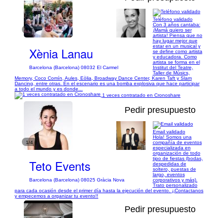
Teléfono validado
Con 3 años cantaba:
1/7
¡Mamá quiero ser
artista! Piensa que no
hay lugar mejor que
estar en un musical y
Xènia Lanau
se define como artista
y educadora. Como
artista se forma en el
Institut del Teatre,
Barcelona (Barcelona) 08032 El Carmel
Taller de Músics,
Memory, Coco Comín, Aules, Eòlia, Broadway Dance Center, Karen Taft y Slam
Dancing, entre otras. En el escenario es una bomba explosiva que hace participar
a todo el mundo y es donde...
1 veces contratado en Cronoshare
Pedir presupuesto
Email validado
Hola! Somos una
1/4
compañía de eventos
especializada en
organización de todo
tipo de fiestas (bodas,
Teto Events
despedidas de
soltero, puestas de
largo, eventos
corporativos y más).
Barcelona (Barcelona) 08025 Gràcia Nova
Trato personalizado
para cada ocasión desde el primer día hasta la ejecución del evento. ¡¡Contactanos
y empecemos a organizar tu evento!!
Pedir presupuesto