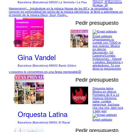
(Sitges), W Barcelona
Barcelona (Barcelona) 08020 La Verneda i La Pau
(Eclipse, W
Happenings)… Iniciándose en la música House de los 90´s, la necesidad de
conocer en profundidad las raíces de la música electrónica, le llevó a adentrarse en
el mundo de la música Disco, Soul, Funky...
Pedir presupuesto
Email validado
Organizamos tu
1/9
cumple con TODO lo
que quieras: Música
en directo,
Decoración, DJ,
Gina Vandel
Catering/Comida,
Invitaciones... Infantil
y adultos. Barcelona y
alrededores. Tú nos
Barcelona (Barcelona) 08002 Barrio Gótico
dices tu presupuesto
y nosotros lo convertimos en una fiesta memorable😊
Pedir presupuesto
Orquesta latina
Musica en directo
Formatos de 8 a 12
músicos Géneros:
1/8
salsa, cumbia,
merengue, bachata,
cha cha cha, latin rock
Orquesta Latina
y latin jazz
Email validado
Barcelona (Barcelona) 08001 El Raval
Pedir presupuesto