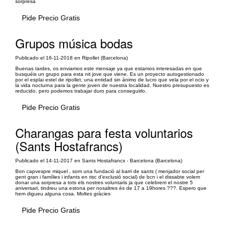
sorpresa
Pide Precio Gratis
Grupos música bodas
Publicado el 16-11-2018 en Ripollet (Barcelona)
Buenas tardes, os enviamos este mensaje ya que estamos interesadas en que
busquéis un grupo para esta nit jove que viene. Es un proyecto autogestionado
por el esplai estel de ripollet, una entidad sin ánimo de lucro que vela por el ocio y
la vida nocturna para la gente joven de nuestra localidad. Nuestro presupuesto es
reducido, pero podemos trabajar duro para conseguirlo.
Pide Precio Gratis
Charangas para festa voluntarios
(Sants Hostafrancs)
Publicado el 14-11-2017 en Sants Hostafrancs - Barcelona (Barcelona)
Bon capvespre miquel , som una fundació al barri de sants ( menjador social per
gent gran i famílies i infants en risc d'exclusió social) de bcn i el dissabte volem
donar una sorpresa a tots els nostres voluntaris ja que celebrem el nostre 5
aniversari, tindreu una estona per nosaltres és de 17 a 19hores ???. Espero que
hem digueu alguna cosa. Moltes gràcies
Pide Precio Gratis