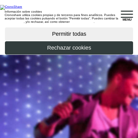
Información sobre cookies
Cronoshare utiliza cookies propias y de terceros para fines analíticos. Puedes
aceptar todas las cookies pulsando el botón “Permitir todas”. Puedes cambiar la
MENU
configuración
, y/o rechazar, así como obtener
más información
.