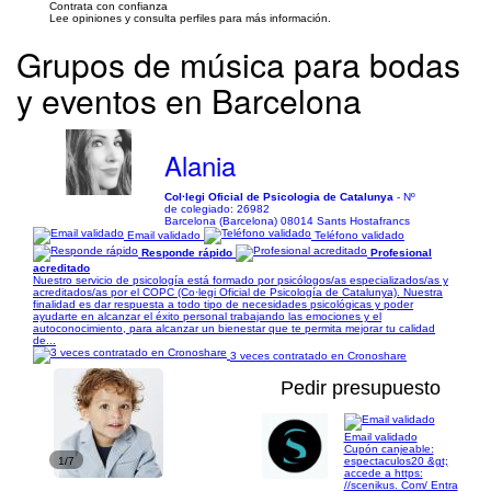
Contrata con confianza
Lee opiniones y consulta perfiles para más información.
Grupos de música para bodas
y eventos en Barcelona
Alania
Col·legi Oficial de Psicologia de Catalunya
- Nº
de colegiado: 26982
Barcelona (Barcelona) 08014 Sants Hostafrancs
Email validado
Teléfono validado
Responde rápido
Profesional
acreditado
Nuestro servicio de psicología está formado por psicólogos/as especializados/as y
acreditados/as por el COPC (Co·legi Oficial de Psicología de Catalunya). Nuestra
finalidad es dar respuesta a todo tipo de necesidades psicológicas y poder
ayudarte en alcanzar el éxito personal trabajando las emociones y el
autoconocimiento, para alcanzar un bienestar que te permita mejorar tu calidad
de...
3 veces contratado en Cronoshare
Pedir presupuesto
Email validado
Cupón canjeable:
1/7
espectaculos20 &gt;
accede a https:
//scenikus. Com/ Entra