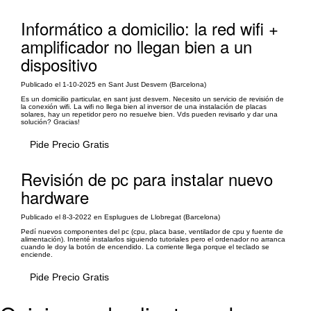
Informático a domicilio: la red wifi +
amplificador no llegan bien a un
dispositivo
Publicado el 1-10-2025 en Sant Just Desvern (Barcelona)
Es un domicilio particular, en sant just desvern. Necesito un servicio de revisión de
la conexión wifi. La wifi no llega bien al inversor de una instalación de placas
solares, hay un repetidor pero no resuelve bien. Vds pueden revisarlo y dar una
solución? Gracias!
Pide Precio Gratis
Revisión de pc para instalar nuevo
hardware
Publicado el 8-3-2022 en Esplugues de Llobregat (Barcelona)
Pedí nuevos componentes del pc (cpu, placa base, ventilador de cpu y fuente de
alimentación). Intenté instalarlos siguiendo tutoriales pero el ordenador no arranca
cuando le doy la botón de encendido. La corriente llega porque el teclado se
enciende.
Pide Precio Gratis