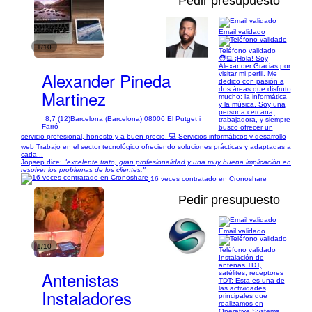
Pedir presupuesto
Email validado
1/10
Teléfono validado
🧑‍💻 ¡Hola! Soy
Alexander Gracias por
Alexander Pineda
visitar mi perfil. Me
dedico con pasión a
dos áreas que disfruto
Martinez
mucho: la informática
y la música. Soy una
persona cercana,
8,7 (12)
Barcelona (Barcelona) 08006 El Putget i
trabajadora, y siempre
Farró
busco ofrecer un
servicio profesional, honesto y a buen precio. 💻 Servicios informáticos y desarrollo
web Trabajo en el sector tecnológico ofreciendo soluciones prácticas y adaptadas a
cada...
Jopsep dice:
"excelente trato, gran profesionalidad y una muy buena implicación en
resolver los problemas de los clientes."
16 veces contratado en Cronoshare
Pedir presupuesto
Email validado
1/10
Teléfono validado
Instalación de
antenas TDT,
Antenistas
satélites, receptores
TDT: Esta es una de
las actividades
Instaladores
principales que
realizamos en
Operative Systems