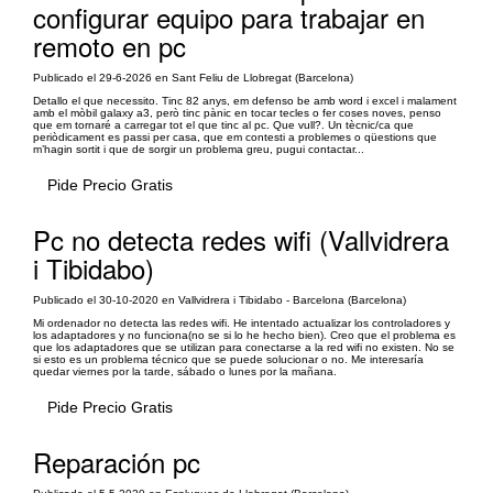
configurar equipo para trabajar en
remoto en pc
Publicado el 29-6-2026 en Sant Feliu de Llobregat (Barcelona)
Detallo el que necessito. Tinc 82 anys, em defenso be amb word i excel i malament
amb el mòbil galaxy a3, però tinc pànic en tocar tecles o fer coses noves, penso
que em tornaré a carregar tot el que tinc al pc. Que vull?. Un tècnic/ca que
periòdicament es passi per casa, que em contesti a problemes o qüestions que
m’hagin sortit i que de sorgir un problema greu, pugui contactar...
Pide Precio Gratis
Pc no detecta redes wifi (Vallvidrera
i Tibidabo)
Publicado el 30-10-2020 en Vallvidrera i Tibidabo - Barcelona (Barcelona)
Mi ordenador no detecta las redes wifi. He intentado actualizar los controladores y
los adaptadores y no funciona(no se si lo he hecho bien). Creo que el problema es
que los adaptadores que se utilizan para conectarse a la red wifi no existen. No se
si esto es un problema técnico que se puede solucionar o no. Me interesaría
quedar viernes por la tarde, sábado o lunes por la mañana.
Pide Precio Gratis
Reparación pc