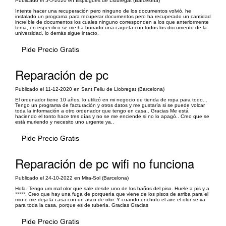
Publicado el 5-5-2020 en Esplugues de Llobregat (Barcelona)
Intente hacer una recuperación pero ninguno de los documentos volvió, he
instalado un programa para recuperar documentos pero ha recuperado un cantidad
increíble de documentos los cuales ninguno corresponden a los que anteriormente
tenia, en especifico se me ha borrado una carpeta con todos los documento de la
universidad, lo demás sigue intacto.
Pide Precio Gratis
Reparación de pc
Publicado el 11-12-2020 en Sant Feliu de Llobregat (Barcelona)
El ordenador tiene 10 años, lo utilizó en mi negocio de tienda de ropa para todo...
Tengo un programa de facturación y otros datos y me gustaría si se puede volcar
toda la información a otro ordenador que tengo en casa.. Gracias Me está
haciendo el tonto hace tres días y no se me enciende si no lo apagó.. Creo que se
está muriendo y necesito uno urgente ya..
Pide Precio Gratis
Reparación de pc wifi no funciona
Publicado el 24-10-2022 en Mira-Sol (Barcelona)
Hola. Tengo um mal olor que sale desde uno de los baños del piso. Huele a pis y a
*****. Creo que hay una fuga de porquería que viene de los pisos de arriba para el
mio e me deja la casa con un asco de olor. Y cuando enchufo el aire el olor se va
para toda la casa, porque es de tubería. Gracias Gracias
Pide Precio Gratis