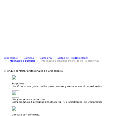
Cronoshare
Domicilio
Barcelona
Molins de Rei (Barcelona)
Informático a domicilio
Informático a domicilio Molins de Rei (Barcelona)
¿Por qué contratar profesionales de Cronoshare?
Es gratuito
Usa Cronoshare gratis: recibe presupuestos y contacta con 4 profesionales.
Compara precios de tu zona
Compara hasta 4 presupuestos desde tu PC o smartphone, sin compromiso.
Contrata con confianza