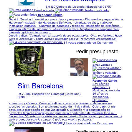
8,9 (10)
Corbera de Llobregat (Barcelona) 08757
Email validado
Teléfono validado
Responde rápido
Servicio Técnico Informático a particulares y empresas - Diagnostico y reparación de
Hardware/Instalación de Hardware y Software. - Limpieza de virus, malware/
Instalación antivirus. - Canmbio de pantallas y teclados/ Instalación de periféricos. -
Limpieza interna del ordenador. - Asistencia remota. Ampliación de componentes:
memoria, gráficas,disco duro,...
Josefina dice:
"Coincido con la mayoria de los comentarios. Gran profesional. Hace
justo lo necesario y cobra precios ajustador por ello. Totalmente recomendable"
34 veces contratado en Cronoshare
Pedir presupuesto
Email validado
1/5
Teléfono validado
Responde rápido
Sim Barcelona
Soy Técnico
Informático y
Multimedia con + de
10 años de
9,7 (10)
L'Hospitalet de Llobregat (Barcelona)
experiencia.
08906
Organizado,
autónomo y eficiente. Como autodidacta, soy un apasionado de las nuevas
tecnologías digitales. Son totalmente parte de mi vida diaria. Quiero poner mis
aptitudes a disposición de nuevos desafíos. El diseño y la construcción de
proyectos técnicos complejos son para mí la oportunidad de movilizar toda mí...
Javier dice:
"Quedé muy satisfecho con su trabajo. Tuvimos algún problema con mi
viejo ordenador pero lo solucionó todo con mucha paciencia. "
21 veces contratado en Cronoshare