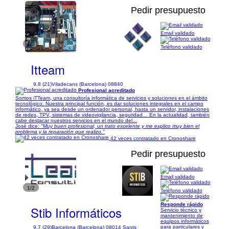
Pedir presupuesto
Email validado
1/3
Teléfono validado
Itteam
9,8 (21)
Viladecans (Barcelona) 08840
Profesional acreditado
Somos iTTeam, una consultoría informática de servicios y soluciones en el ámbito
tecnológico. Nuestra principal función, es dar soluciones integrales en el campo
informático, ya sea desde un ordenador personal, hasta un servidor, instalaciones
de redes, TPV, sistemas de videovigilancia, seguridad… En la actualidad, también
cabe destacar nuestros servicios en el mundo del...
José dice:
"Muy buen profesional, un trato excelente y me explico muy bien el
problema y la reparación que realizo."
42 veces contratado en Cronoshare
Pedir presupuesto
Email validado
1/2
Teléfono validado
Responde rápido
Stib Informáticos
Servicio técnico y
mantenimiento de
equipos informáticos
para particulares y
9,7 (29)
Barcelona (Barcelona) 08014 Sants