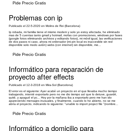
Pide Precio Gratis
Problemas con ip
Publicado el 22-5-2020 en Molins de Rei (Barcelona)
Ip robada, mi familia tiene el mismo modem y solo yo estoy afectada, he eliminado
mas de 5 cuentas tanto gmail y hotmail, mofas con promociones, windows por fases
(google fotos eliminando archivos y editando fotos), mi móvil igual, las verificaciones
de dos pasos ni caso, ahora mi ordenador (mi pin local es inaccesible sin red
disponible solo modo avión) webs (con internet) sin disponible, me...
Pide Precio Gratis
Informático para reparación de
proyecto after effects
Publicado el 12-3-2018 en Mira-Sol (Barcelona)
El error es el siguiente: Ayer acabé un proyecto en el que llevaba mucho tiempo
trabajando, intenté exportarlo pero no me dio tiempo así que lo detuve, guardé,
quité, y apagué el pc... Hoy por la mañana iba a exportarlo pero me han ido
apareciendo mensajes inusuales, y finalmente, cuando lo he abierto, no se me
abría el proyecto, indicando lo siguiente: "unable to import project file "(nombre...
Pide Precio Gratis
Informático a domicilio para