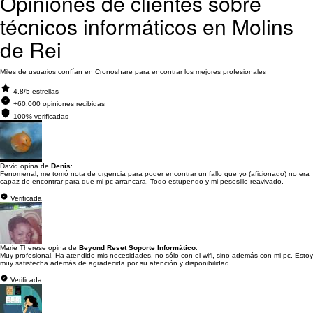
Opiniones de clientes sobre
técnicos informáticos en Molins
de Rei
Miles de usuarios confían en Cronoshare para encontrar los mejores profesionales
4.8/5 estrellas
+60.000 opiniones recibidas
100% verificadas
David opina de
Denis
:
Fenomenal, me tomó nota de urgencia para poder encontrar un fallo que yo (aficionado) no era
capaz de encontrar para que mi pc arrancara. Todo estupendo y mi pesesillo reavivado.
Verificada
Marie Therese opina de
Beyond Reset Soporte Informático
:
Muy profesional. Ha atendido mis necesidades, no sólo con el wifi, sino además con mi pc. Estoy
muy satisfecha además de agradecida por su atención y disponibilidad.
Verificada