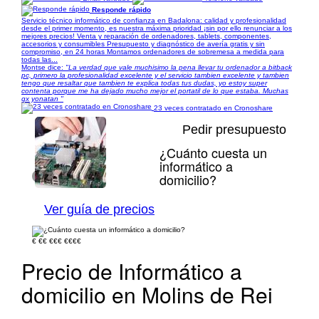
Responde rápido
Servicio técnico informático de confianza en Badalona: calidad y profesionalidad
desde el primer momento, es nuestra máxima prioridad ¡sin por ello renunciar a los
mejores precios! Venta y reparación de ordenadores, tablets, componentes,
accesorios y consumibles Presupuesto y diagnóstico de avería gratis y sin
compromiso, en 24 horas Montamos ordenadores de sobremesa a medida para
todas las...
Montse dice:
"La verdad que vale muchisimo la pena llevar tu ordenador a bitback
pc, primero la profesionalidad excelente y el servicio tambien excelente y tambien
tengo que resaltar que tambien te explica todas tus dudas, yo estoy super
contenta porque me ha dejado mucho mejor el portatil de lo que estaba. Muchas
gx yonatan "
23 veces contratado en Cronoshare
Pedir presupuesto
¿Cuánto cuesta un
informático a
domicilio?
1/2
Ver guía de precios
€
€€
€€€
€€€€
Precio de Informático a
domicilio en Molins de Rei