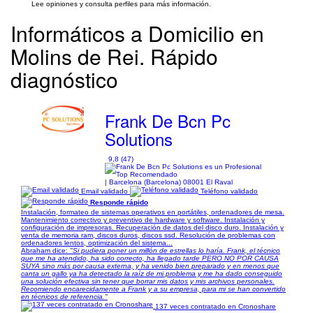
Lee opiniones y consulta perfiles para más información.
Informáticos a Domicilio en
Molins de Rei. Rápido
diagnóstico
Frank De Bcn Pc
Solutions
9,8 (47)
| Barcelona (Barcelona) 08001 El Raval
Email validado
Teléfono validado
Responde rápido
Instalación, formateo de sistemas operativos en portátiles, ordenadores de mesa.
Mantenimiento correctivo y preventivo de hardware y software. Instalación y
configuración de impresoras. Recuperación de datos del disco duro. Instalación y
venta de memoria ram, discos duros, discos ssd. Resolución de problemas con
ordenadores lentos, optimización del sistema...
Abraham dice:
"Si pudiera poner un millón de estrellas lo haría. Frank, el técnico
que me ha atendido, ha sido correcto, ha llegado tarde PERO NO POR CAUSA
SUYA sino más por causa externa, y ha venido bien preparado y en menos que
canta un gallo ya ha detectado la raíz de mi problema y me ha dado conseguido
una solución efectiva sin tener que borrar mis datos y mis archivos personales.
Recomiendo encarecidamente a Frank y a su empresa, para mi se han convertido
en técnicos de referencia."
137 veces contratado en Cronoshare