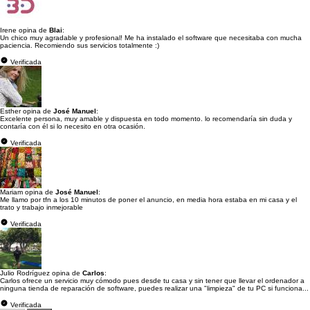
Irene opina de
Blai
:
Un chico muy agradable y profesional! Me ha instalado el software que necesitaba con mucha
paciencia. Recomiendo sus servicios totalmente :)
Verificada
Esther opina de
José Manuel
:
Excelente persona, muy amable y dispuesta en todo momento. lo recomendaría sin duda y
contaría con él si lo necesito en otra ocasión.
Verificada
Mariam opina de
José Manuel
:
Me llamo por tfn a los 10 minutos de poner el anuncio, en media hora estaba en mi casa y el
trato y trabajo inmejorable
Verificada
Julio Rodríguez opina de
Carlos
:
Carlos ofrece un servicio muy cómodo pues desde tu casa y sin tener que llevar el ordenador a
ninguna tienda de reparación de software, puedes realizar una "limpieza" de tu PC si funciona...
Verificada