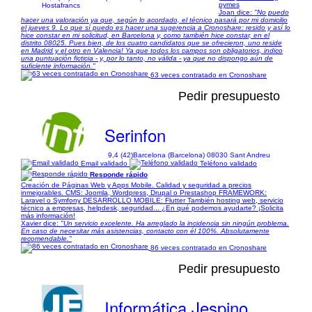
pymes
Hostafrancs
Joan dice:
"No puedo
hacer una valoración ya que, según lo acordado, el técnico pasará por mi domicilio
el jueves 9. Lo que sí puedo es hacer una sugerencia a Cronoshare: resido y así lo
hice constar en mi solicitud, en Barcelona y, como también hice constar, en el
distrito 08025. Pues bien, de los cuatro candidatos que se ofrecieron, uno reside
en Madrid y el otro en Valencia! Ya que todos los campos son obligatorios, indico
una puntuación ficticia - y, por lo tanto, no válida - ya que no dispongo aún de
suficiente información."
63 veces contratado en Cronoshare
Pedir presupuesto
Serinfon
9,4 (42)
Barcelona (Barcelona) 08030 Sant Andreu
Email validado
Teléfono validado
Responde rápido
Creación de Páginas Web y Apps Mobile. Calidad y seguridad a precios
inmejorables. CMS: Joomla, Wordpress, Drupal o Prestashop FRAMEWORK:
Laravel o Symfony DESARROLLO MOBILE: Flutter También hosting web, servicio
técnico a empresas, helpdesk, seguridad... ¿En qué podemos ayudarte? ¡Solicita
más información!
Xavier dice:
"Un servicio excelente. Ha arreglado la incidencia sin ningún problema.
En caso de necesitar más asistencias, contacto con él 100%. Absolutamente
recomendable."
86 veces contratado en Cronoshare
Pedir presupuesto
Informática Jespino