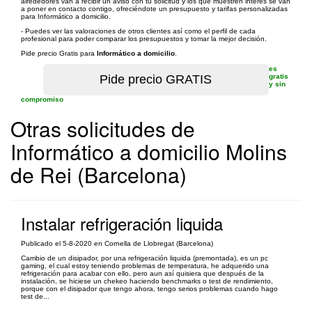
alrededores van a recibir un aviso con tu solicitud y los que muestren interés se van
a poner en contacto contigo, ofreciéndote un presupuesto y tarifas personalizadas
para Informático a domicilio.
- Puedes ver las valoraciones de otros clientes así como el perfil de cada
profesional para poder comparar los presupuestos y tomar la mejor decisión.
Pide precio Gratis para
Informático a domicilio
.
es
gratis
y sin
compromiso
Otras solicitudes de
Informático a domicilio Molins
de Rei (Barcelona)
Instalar refrigeración liquida
Publicado el 5-8-2020 en Cornella de Llobregat (Barcelona)
Cambio de un disipador, por una refrigeración liquida (premontada), es un pc
gaming, el cual estoy teniendo problemas de temperatura, he adquerido una
refrigeración para acabar con ello, pero aun así quisiera que después de la
instalación, se hiciese un chekeo haciendo benchmarks o test de rendimiento,
porque con el disipador que tengo ahora, tengo serios problemas cuando hago
test de...