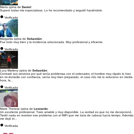
María opina de
Daniel
:
Superó todas mis expectativas. Lo he recomendado y seguiré haciéndolo.
Verificada
Margarita opina de
Sebastián
:
Fue todo muy bien y la incidencia solucionada. Muy profesional y eficiente
Verificada
Lucy Marleny opina de
Sebastián
:
Contraté sus servicios por qué tenía problemas con el ordenador, el hombre muy rápido lo hizo
en mi domicilio con confianza, venía muy bien preparado, el caso mío me lo soluciono en media
hora, la...
Verificada
Marie Therese opina de
Leonardo
:
Un excelente profesional. Trato amable y muy disponible. La verdad es que no me decepcionó.
Tardó nada en resolver ese problema con el WiFi que me traía de cabeza hacía tiempo. Además
me dejó el...
Verificada