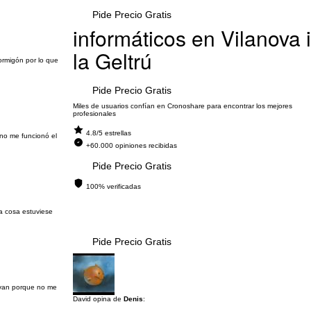
Pide Precio Gratis
informáticos en Vilanova i
la Geltrú
ormigón por lo que
Pide Precio Gratis
Miles de usuarios confían en Cronoshare para encontrar los mejores
profesionales
4.8/5 estrellas
 no me funcionó el
+60.000 opiniones recibidas
Pide Precio Gratis
100% verificadas
a cosa estuviese
Pide Precio Gratis
 van porque no me
David opina de
Denis
: