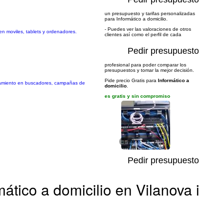
un presupuesto y tarifas personalizadas
para Informático a domicilio.
- Puedes ver las valoraciones de otros
en moviles, tablets y ordenadores.
clientes así como el perfil de cada
Pedir presupuesto
profesional para poder comparar los
presupuestos y tomar la mejor decisión.
Pide precio Gratis para
Informático a
ionamiento en buscadores, campañas de
domicilio
.
es gratis y sin compromiso
1/2
Pedir presupuesto
mático a domicilio en Vilanova i