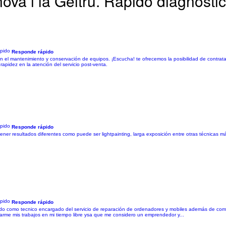
nova i la Geltrú. Rápido diagnósti
Responde rápido
en el mantenimiento y conservación de equipos. ¡Escucha! te ofrecemos la posibilidad de contrat
rapidez en la atención del servicio post-venta.
Responde rápido
ener resultados diferentes como puede ser lightpainting, larga exposición entre otras técnicas má
Responde rápido
bajado como tecnico encargado del servicio de reparación de ordenadores y mobiles además de c
carme mis trabajos en mi tiempo libre ysa que me considero un emprendedor y...