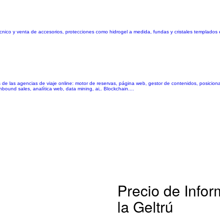
cnico y venta de accesorios, protecciones como hidrogel a medida, fundas y cristales templados 
s de las agencias de viaje online: motor de reservas, página web, gestor de contenidos, posic
bound sales, analítica web, data mining, ai,. Blockchain....
Precio de Infor
la Geltrú