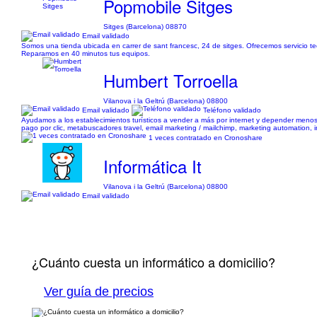
Popmobile Sitges
Sitges (Barcelona) 08870
Email validado
Somos una tienda ubicada en carrer de sant francesc, 24 de sitges. Ofrecemos servicio te
Reparamos en 40 minutos tus equipos.
Humbert Torroella
Vilanova i la Geltrú (Barcelona) 08800
Email validado
Teléfono validado
Ayudamos a los establecimientos turísticos a vender a más por internet y depender meno
pago por clic, metabuscadores travel, email marketing / mailchimp, marketing automation, in
1 veces contratado en Cronoshare
Informática It
Vilanova i la Geltrú (Barcelona) 08800
Email validado
¿Cuánto cuesta un informático a domicilio?
Ver guía de precios