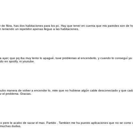
er de fibra, has dos habitaciones para los pc. Hay que tener en cuenta que mis paredes son de h
 teniendo un repetidor apenas llegue a las habitaciones.
ta ayer, que pq iba muy lento lo apagué, tuve problemas al encenderlo, y cuando lo conseguí ya
o en spotify, ni youtube.
o hubo manera de volver a encender lo, mire que no hubiese algún cable desconectado y que cad
r el problema. Gracias.
ado pero le acabo de sacar el max. Partido . Tambien me ha puesto aplicaciones que no se como
 y muchas dudas.