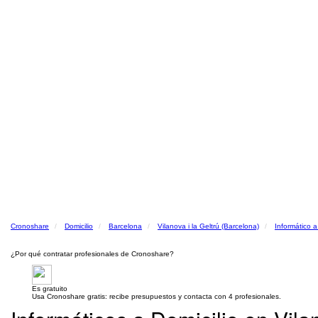
Cronoshare
Domicilio
Barcelona
Vilanova i la Geltrú (Barcelona)
Informático a
¿Por qué contratar profesionales de Cronoshare?
Es gratuito
Usa Cronoshare gratis: recibe presupuestos y contacta con 4 profesionales.