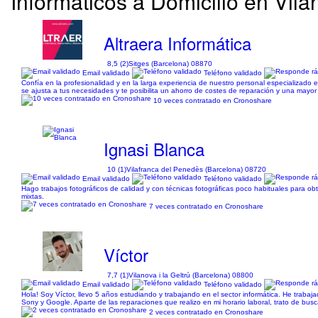
Informáticos a Domicilio en Vila
Altraera Informática
8,5 (2)
Sitges (Barcelona) 08870
Email validado
Teléfono validado
Confía en la profesionalidad y en la larga experiencia de nuestro personal especializado 
se ajusta a tus necesidades y te posibilita un ahorro de costes de reparación y una mayor 
10 veces contratado en Cronoshare
Ignasi Blanca
10 (1)
Vilafranca del Penedès (Barcelona) 08720
Email validado
Teléfono validado
Hago trabajos fotográficos de calidad y con técnicas fotográficas poco habituales para obt
mixtas.
7 veces contratado en Cronoshare
Víctor
7,7 (1)
Vilanova i la Geltrú (Barcelona) 08800
Email validado
Teléfono validado
Hola! Soy Víctor, llevo 5 años estudiando y trabajando en el sector informática. He tra
Sony y Google. Aparte de las reparaciones que realizo en mi horario laboral, trato de bus
2 veces contratado en Cronoshare