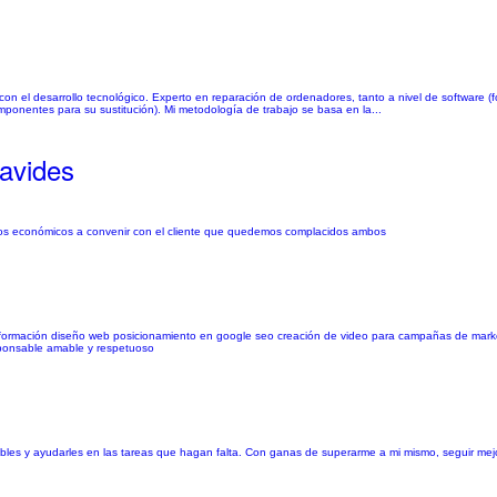
con el desarrollo tecnológico. Experto en reparación de ordenadores, tanto a nivel de software (
onentes para su sustitución). Mi metodología de trabajo se basa en la...
avides
ecios económicos a convenir con el cliente que quedemos complacidos ambos
nformación diseño web posicionamiento en google seo creación de video para campañas de market
esponsable amable y respetuoso
sibles y ayudarles en las tareas que hagan falta. Con ganas de superarme a mi mismo, seguir 