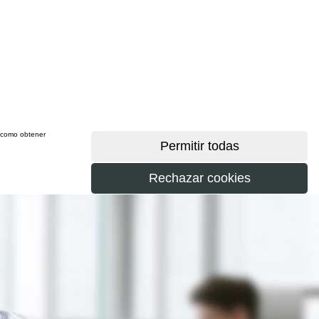
sí como obtener
más