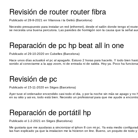
Revisión de router router fibra
Publicado el 28-9-2021 en Vilanova i la Geltrú (Barcelona)
Necesito presupuesto para instalar un red (ethernet), desde el salón donde tengo el rout
se necesita una buena percutora. Las paredes de hormigón son la causa que la señal aun
Reparación de pc hp beat all in one
Publicado el 29-10-2020 en Cubelles (Barcelona)
Hace unos días actualicé el pc al apagarlo. Estuvo 2 horas para hacerlo. Y todo bien has
sonido al conectarme a la app zoom, ni de entrada ni de salida. Hoy ya. Poco ha funcionad
Revisión de pc
Publicado el 15-11-2020 en Sitges (Barcelona)
Ayer tuve el ordenador encendido casi todo el dia, y por la noche sin más se apago y n
en su sitio y asi es, todo está bien. Necesito un profesional para que me ayude a encontra
Reparación de portátil hp
Publicado el 1-2-2021 en Sitges (Barcelona)
Me gustaria que me ayudaras a sincronizar el iphon 8 con mi pc. Ya esta medio configur
las han explicado ya que la intalacion me la hicieron on line. Bueno, un poquito de todo