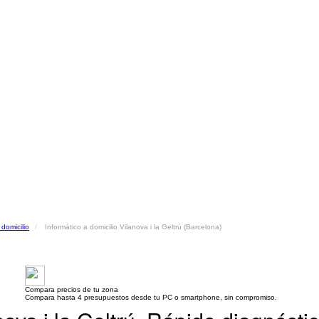
 domicilio
Informático a domicilio Vilanova i la Geltrú (Barcelona)
Compara precios de tu zona
Compara hasta 4 presupuestos desde tu PC o smartphone, sin compromiso.