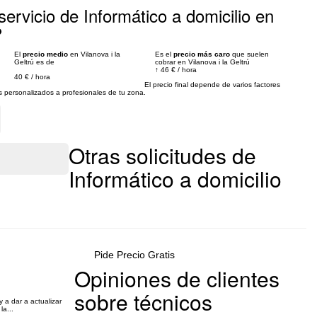
ervicio de Informático a domicilio en
?
El
precio medio
en Vilanova i la
Es el
precio más caro
que suelen
Geltrú es de
cobrar en Vilanova i la Geltrú
↑
46 €
/
hora
40 €
/
hora
El precio final depende de varios factores
personalizados a profesionales de tu zona.
Otras solicitudes de
Informático a domicilio
Pide Precio Gratis
Opiniones de clientes
sobre técnicos
 a dar a actualizar
la...