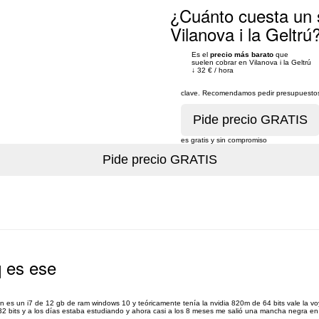
¿Cuánto cuesta un s
Vilanova i la Geltrú
Es el
precio más barato
que
suelen cobrar en Vilanova i la Geltrú
↓
32 €
/
hora
clave. Recomendamos pedir presupuestos 
es gratis y sin compromiso
q es ese
n es un i7 de 12 gb de ram windows 10 y teóricamente tenía la nvidia 820m de 64 bits vale la voy
e 32 bits y a los días estaba estudiando y ahora casi a los 8 meses me salió una mancha negra en 