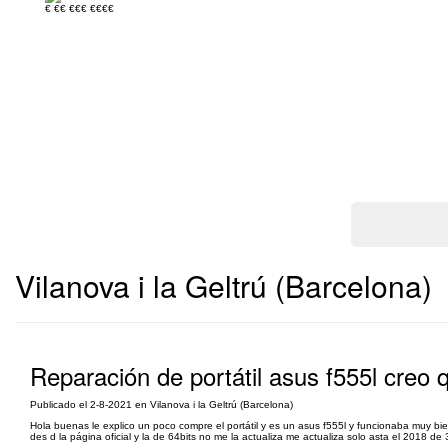
€
€€
€€€
€€€€
Vilanova i la Geltrú (Barcelona)
Reparación de portátil asus f555l creo 
Publicado el 2-8-2021 en Vilanova i la Geltrú (Barcelona)
Hola buenas le explico un poco compre el portátil y es un asus f555l y funcionaba muy bie
des d la página oficial y la de 64bits no me la actualiza me actualiza solo asta el 2018 d