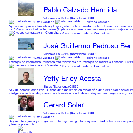
Pablo Calzado Hermida
Vilanova i la Geltrú (Barcelona) 08800
Email validado
Teléfono validado
Apasionado por la informática y la geografía, entusiasmado por todo lo que tiene que ver 
de S.O) como a nivel de hardware (limpieza de ordenadores, montaje y desmontaje de comp
9 veces contratado en Cronoshare
José Guillermo Pedroso Ben
Vilanova i la Geltrú (Barcelona) 08800
Email validado
Teléfono validado
Trabajos de informática, formateo mantenimiento etc, trabajos de manita a domicilio. Pr
3 veces contratado en Cronoshare
Yetty Erley Acosta
Sitges (Barcelona) 08870
Soy un hombre latino con 16 años de experiencia en reparación de ordenadores salvar i
inteligencia artificial doy clases de informática coach de estrategias para negocios soy r
Gerard Soler
Vilanova i la Geltrú (Barcelona) 08800
Email validado
Soy un chico jóven y con ganas de trabajar, me gustaría ayudar a todas las personas po
y buena presencia.