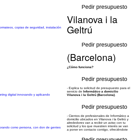
Pedir presupuesto
Vilanova i la
Geltrú
formateos, copias de seguridad, instalación
Pedir presupuesto
(Barcelona)
¿Cómo funciona?
Pedir presupuesto
- Explica tu solicitud de presupuesto para el
servicio de
Informático a domicilio
ing digital innovando y aplicando
Vilanova i la Geltrú (Barcelona)
.
Pedir presupuesto
- Cientos de profesionales de Informático a
domicilio ubicados en Vilanova i la Geltrú y
alrededores van a recibir un aviso con tu
solicitud y los que muestren interés se van
mejorando como persona, con don de gentes
a poner en contacto contigo, ofreciéndote
Pedir presupuesto