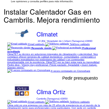
Lee opiniones y consulta perfiles para más información.
Instalar Calentador Gas en
Cambrils. Mejora rendimiento
Climatet
10 (8)
L' Hospitalet de L'infant (Tarragona) 43890
Email validado
Teléfono validado
Responde rápido
Profesional
acreditado
ClimaTET su técnico en soluciones integrales de climatización y electricidad. Nos
complace ofrecer servicios de calidad domesticos, comunidades, comerciales e
industriales respaldados por estándares de calidad y un compromiso
inquebrantable con la excelencia. ClimaTET por su bien estar para su tranquilidad
Pedro dice:
"Vicenç muy profesional. Precio pactado. Agradable y buen trabajo.
Gracias vicenć"
6 veces contratado en Cronoshare
Pedir presupuesto
Clima Ortiz
Cambrils (Tarragona) 43850
Email validado
Teléfono validado
Clima ortiz es una empresa con más de 25 años de experiencia en el mundo de la
climatización tanto para profesionales como particulares. Con sede en cambrils