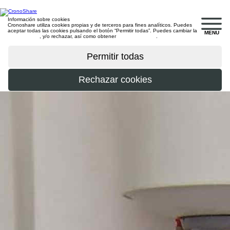
Información sobre cookies
Cronoshare utiliza cookies propias y de terceros para fines analíticos. Puedes
aceptar todas las cookies pulsando el botón “Permitir todas”. Puedes cambiar la
MENU
configuración
, y/o rechazar, así como obtener
más información
.