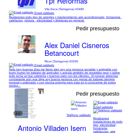
Tpf Reformas
Vila-Seca (Tarragona) 43480
Email validado
Realizamos todo tipo de arreglos y mantenimiento aire acondicionado, fontaneria ,
calefacion, pintura , electricidad y limpiezas en general.
Pedir presupuesto
Alex Daniel Cisneros
Betancourt
Reus (Tarragona) 43206
Email validado
Hola muy buenas días me llamo alex soy una persona sociable y amigable con
buen humor he trabajor de agricultor y avicola también de repartidor seur y sobre
todo tenía un bar cafetería y buenos trato con los clientes.. El porque deberían
contratarme aún que diga soy buena persona con ganas de trabajar siempre
puntual y ordenado y con mucha energía pero esta en ti conocerme de todos
modos...
Pedir presupuesto
Email validado
1/1
Teléfono validado
Realizamos
instalaciones de todo
Antonio Villaden Isern
tipo, electricidad,
fontaneria,
calefaccion, aire