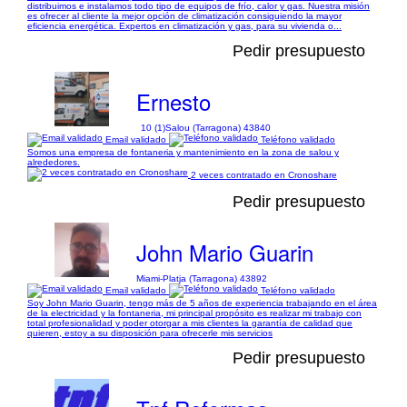
distribuimos e instalamos todo tipo de equipos de frío, calor y gas. Nuestra misión
es ofrecer al cliente la mejor opción de climatización consiguiendo la mayor
eficiencia energética. Expertos en climatización y gas, para su vivienda o...
Pedir presupuesto
Ernesto
10 (1)
Salou (Tarragona) 43840
Email validado
Teléfono validado
Somos una empresa de fontaneria y mantenimiento en la zona de salou y
alrededores.
2 veces contratado en Cronoshare
Pedir presupuesto
John Mario Guarin
Miami-Platja (Tarragona) 43892
Email validado
Teléfono validado
Soy John Mario Guarin, tengo más de 5 años de experiencia trabajando en el área
de la electricidad y la fontaneria, mi principal propósito es realizar mi trabajo con
total profesionalidad y poder otorgar a mis clientes la garantía de calidad que
quieren, estoy a su disposición para ofrecerle mis servicios
Pedir presupuesto