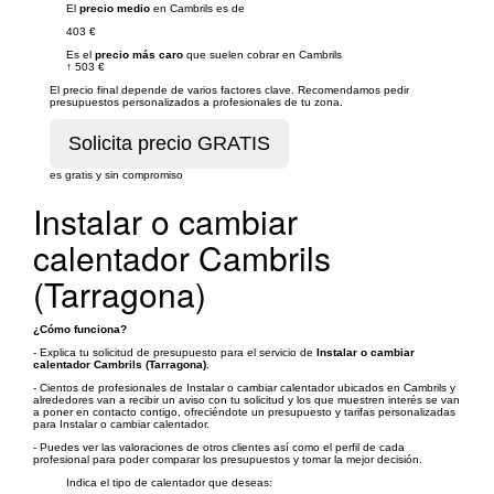
El
precio medio
en Cambrils es de
403 €
Es el
precio más caro
que suelen cobrar en Cambrils
↑
503 €
El precio final depende de varios factores clave. Recomendamos pedir
presupuestos personalizados a profesionales de tu zona.
es gratis y sin compromiso
Instalar o cambiar
calentador Cambrils
(Tarragona)
¿Cómo funciona?
- Explica tu solicitud de presupuesto para el servicio de
Instalar o cambiar
calentador Cambrils (Tarragona)
.
- Cientos de profesionales de Instalar o cambiar calentador ubicados en Cambrils y
alrededores van a recibir un aviso con tu solicitud y los que muestren interés se van
a poner en contacto contigo, ofreciéndote un presupuesto y tarifas personalizadas
para Instalar o cambiar calentador.
- Puedes ver las valoraciones de otros clientes así como el perfil de cada
profesional para poder comparar los presupuestos y tomar la mejor decisión.
Indica el tipo de calentador que deseas: