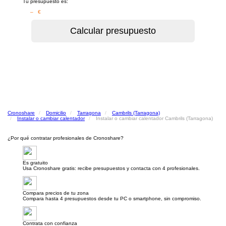
Tu presupuesto es:
– €
Cronoshare
Domicilio
Tarragona
Cambrils (Tarragona)
Instalar o cambiar calentador
Instalar o cambiar calentador Cambrils (Tarragona)
¿Por qué contratar profesionales de Cronoshare?
Es gratuito
Usa Cronoshare gratis: recibe presupuestos y contacta con 4 profesionales.
Compara precios de tu zona
Compara hasta 4 presupuestos desde tu PC o smartphone, sin compromiso.
Contrata con confianza