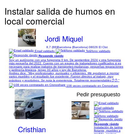
Instalar salida de humos en
local comercial
Jordi Miquel
8,7 (88)
Barcelona (Barcelona) 08026 El Clot
Email validado
Teléfono validado
Responde rápido
Soy un autónomo con una furgoneta 0 km. De septiembre 2024 y otra furgoneta
más pequeña del 2022. Cuento con un equipo de trabajadores cualificados si es
necesario para realizar trabajos de transportes-mudanzas, pequeñas reparaciones
y jardinería-limpieza, tengo 33 años y soy de Barcelona.
Andreu dice:
"Muy profesionales, puntuales y eficientes. Me ayudaron a montar
varios muebles y el resultado fue excelente. Fueron directos al trabajo, muy
prácticos y resolutivos. Se nota la experiencia. Totalmente recomendables👌👌."
108 veces contratado en Cronoshare
Pedir presupuesto
Email validado
1/58
Teléfono validado
Responde rápido
Cristhian
Instalación de tarima
flotante, muebles a
medida, cocinas,