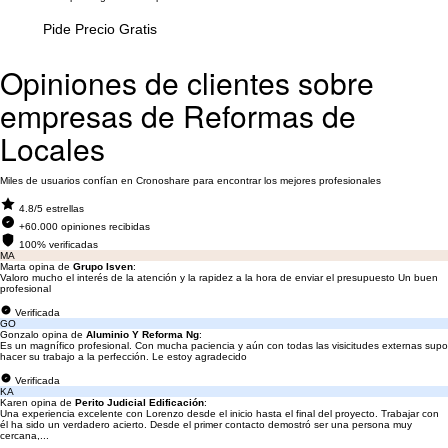
Pide Precio Gratis
Opiniones de clientes sobre
empresas de Reformas de
Locales
Miles de usuarios confían en Cronoshare para encontrar los mejores profesionales
4.8/5 estrellas
+60.000 opiniones recibidas
100% verificadas
MA
Marta opina de
Grupo Isven
:
Valoro mucho el interés de la atención y la rapidez a la hora de enviar el presupuesto Un buen
profesional
Verificada
GO
Gonzalo opina de
Aluminio Y Reforma Ng
:
Es un magnífico profesional. Con mucha paciencia y aún con todas las visicitudes externas supo
hacer su trabajo a la perfección. Le estoy agradecido
Verificada
KA
Karen opina de
Perito Judicial Edificación
:
Una experiencia excelente con Lorenzo desde el inicio hasta el final del proyecto. Trabajar con
él ha sido un verdadero acierto. Desde el primer contacto demostró ser una persona muy
cercana,...