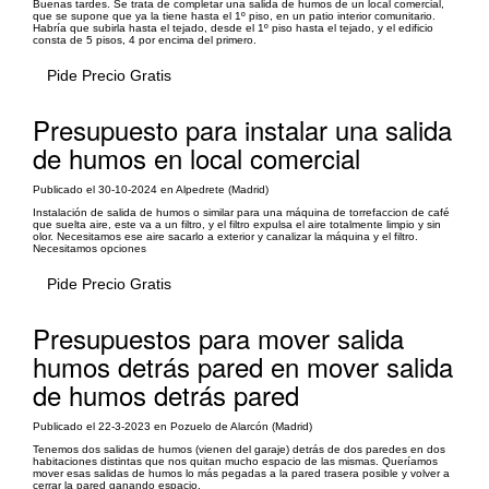
Buenas tardes. Se trata de completar una salida de humos de un local comercial,
que se supone que ya la tiene hasta el 1º piso, en un patio interior comunitario.
Habría que subirla hasta el tejado, desde el 1º piso hasta el tejado, y el edificio
consta de 5 pisos, 4 por encima del primero.
Pide Precio Gratis
Presupuesto para instalar una salida
de humos en local comercial
Publicado el 30-10-2024 en Alpedrete (Madrid)
Instalación de salida de humos o similar para una máquina de torrefaccion de café
que suelta aire, este va a un filtro, y el filtro expulsa el aire totalmente limpio y sin
olor. Necesitamos ese aire sacarlo a exterior y canalizar la máquina y el filtro.
Necesitamos opciones
Pide Precio Gratis
Presupuestos para mover salida
humos detrás pared en mover salida
de humos detrás pared
Publicado el 22-3-2023 en Pozuelo de Alarcón (Madrid)
Tenemos dos salidas de humos (vienen del garaje) detrás de dos paredes en dos
habitaciones distintas que nos quitan mucho espacio de las mismas. Queríamos
mover esas salidas de humos lo más pegadas a la pared trasera posible y volver a
cerrar la pared ganando espacio.