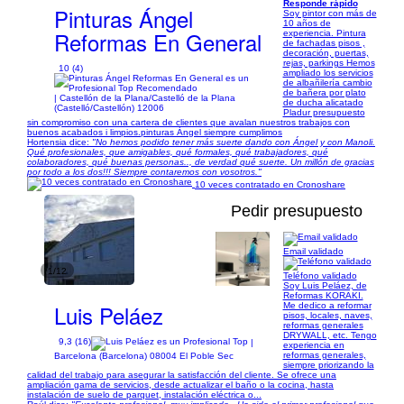
Responde rápido
Pinturas Ángel
Soy pintor con más de
10 años de
Reformas En General
experiencia. Pintura
de fachadas pisos ,
decoración, puertas,
rejas, parkings Hemos
10 (4)
ampliado los servicios
de albañilería cambio
de bañera por plato
| Castellón de la Plana/Castelló de la Plana
de ducha alicatado
(Castelló/Castellón) 12006
Pladur presupuesto
sin compromiso con una cartera de clientes que avalan nuestros trabajos con
buenos acabados i limpios.pinturas Ángel siempre cumplimos
Hortensia dice:
"No hemos podido tener más suerte dando con Ángel y con Manoli.
Qué profesionales, que amigables, qué formales, qué trabajadores, qué
colaboradores, qué buenas personas.., de verdad qué suerte. Un millón de gracias
por todo a los dos!!! Siempre contaremos con vosotros."
10 veces contratado en Cronoshare
Pedir presupuesto
Email validado
1/12
Teléfono validado
Soy Luis Peláez, de
Reformas KORAKI.
Luis Peláez
Me dedico a reformar
pisos, locales, naves,
reformas generales
DRYWALL, etc. Tengo
9,3 (16)
|
experiencia en
reformas generales,
Barcelona (Barcelona) 08004 El Poble Sec
siempre priorizando la
calidad del trabajo para asegurar la satisfacción del cliente. Se ofrece una
ampliación gama de servicios, desde actualizar el baño o la cocina, hasta
instalación de suelo de parquet, instalación eléctrica o...