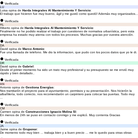
Verificada
LU
Luisa opina de
Harda Integrales Al Mantenimiento Y Servicio
:
El trabajo que hicieron fue muy bueno, ágil y me gustó como quedó! Además muy organizados...
Verificada
AL
Alberto opina de
Harda Integrales Al Mantenimiento Y Servicio
:
Finalmente no he podido realizar el trabajo por cuestiones de normativa urbanística, pero esta
empresa ha estado muy atenta con todos los procesos. Muchas gracias por vuestra atención.
Verificada
DA
David opina de
Marco Antonio
:
Fue una llamada de telefono. Me dio la informacion, que pudo con los pocos datos que yo le di.
Verificada
DR
David opina de
Gabriel
:
Desde el primer momento ha sido un trato muy profesional y su presupuesto se me envió muy
rápido y bien detallado..
Verificada
AN
Antonio opina de
Gestiona Energías
:
Nos tramitarón el proyecto para el ayuntamiento, permisos y su presentación. Nos hicierón la
albañilería, todo correcto, nos recomendarón un carpintero para colocar las puertas. Todo muy
...
Verificada
CM
Carmen opina de
Construcciones Ignacio Molina Sl
:
En menos de 24h se puso en contacto conmigo y me explicó. Muy contenta Gracias
Verificada
JA
Jaime opina de
Gruponor
:
De momento todo muy bien … trabaja bien y a buen precio … me lo quedo para otras obras