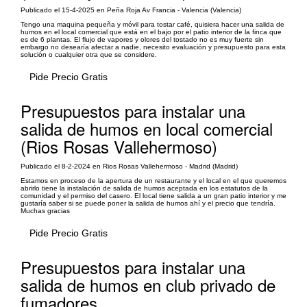
Publicado el 15-4-2025 en Peña Roja Av Francia - Valencia (Valencia)
Tengo una maquina pequeña y móvil para tostar café, quisiera hacer una salida de
humos en el local comercial que está en el bajo por el patio interior de la finca que
es de 6 plantas. El flujo de vapores y olores del tostado no es muy fuerte sin
embargo no desearía afectar a nadie, necesito evaluación y presupuesto para esta
solución o cualquier otra que se considere.
Pide Precio Gratis
Presupuestos para instalar una
salida de humos en local comercial
(Rios Rosas Vallehermoso)
Publicado el 8-2-2024 en Rios Rosas Vallehermoso - Madrid (Madrid)
Estamos en proceso de la apertura de un restaurante y el local en el que queremos
abrirlo tiene la instalación de salida de humos aceptada en los estatutos de la
comunidad y el permiso del casero. El local tiene salida a un gran patio interior y me
gustaría saber si se puede poner la salida de humos ahí y el precio que tendría.
Muchas gracias
Pide Precio Gratis
Presupuestos para instalar una
salida de humos en club privado de
fumadores