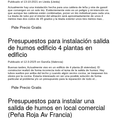
Publicado el 13-10-2021 en Lleida (Lleida)
Actualmente hay una instalación hecha para una caldera de leña y otra de gasoil
que convergen en un solo tiro. Evidentemente esto es un peligro y mi intención es
que aunque las calderas están combinadas, poner un tiro individual para cada una.
La tirada de tubo por el interior del almacén será aproximadamente de unos 4
metros mas dos codos de 45 grados y la tirada exterior unos tres metros mas...
Pide Precio Gratis
Presupuestos para instalación salida
de humos edificio 4 plantas en
edificio
Publicado el 12-3-2025 en Gandía (Valencia)
Buenas tardes, Actualmente vivo en un edificio de 4 planta (8 viviendas). El
constructor realizó de forma incorrecta todo el tema de la salida de humos. Hay
tubos sueltos por arriba del techo y cuando algún vecino cocina, se traspasan los
olores por la cocina. Estaría interesado en ver una posible solución de forma
particular al problema y/o un presupuesto para la reparación de todo el...
Pide Precio Gratis
Presupuestos para instalar una
salida de humos en local comercial
(Peña Roja Av Francia)