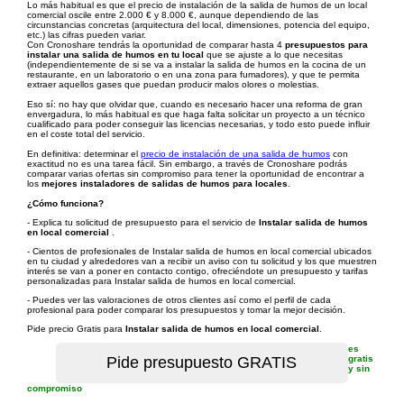
Lo más habitual es que el precio de instalación de la salida de humos de un local
comercial oscile entre 2.000 € y 8.000 €, aunque dependiendo de las
circunstancias concretas (arquitectura del local, dimensiones, potencia del equipo,
etc.) las cifras pueden variar.
Con Cronoshare tendrás la oportunidad de comparar hasta 4
presupuestos para
instalar una salida de humos en tu local
que se ajuste a lo que necesitas
(independientemente de si se va a instalar la salida de humos en la cocina de un
restaurante, en un laboratorio o en una zona para fumadores), y que te permita
extraer aquellos gases que puedan producir malos olores o molestias.
Eso sí: no hay que olvidar que, cuando es necesario hacer una reforma de gran
envergadura, lo más habitual es que haga falta solicitar un proyecto a un técnico
cualificado para poder conseguir las licencias necesarias, y todo esto puede influir
en el coste total del servicio.
En definitiva: determinar el
precio de instalación de una salida de humos
con
exactitud no es una tarea fácil. Sin embargo, a través de Cronoshare podrás
comparar varias ofertas sin compromiso para tener la oportunidad de encontrar a
los
mejores instaladores de salidas de humos para locales
.
¿Cómo funciona?
- Explica tu solicitud de presupuesto para el servicio de
Instalar salida de humos
en local comercial
.
- Cientos de profesionales de Instalar salida de humos en local comercial ubicados
en tu ciudad y alrededores van a recibir un aviso con tu solicitud y los que muestren
interés se van a poner en contacto contigo, ofreciéndote un presupuesto y tarifas
personalizadas para Instalar salida de humos en local comercial.
- Puedes ver las valoraciones de otros clientes así como el perfil de cada
profesional para poder comparar los presupuestos y tomar la mejor decisión.
Pide precio Gratis para
Instalar salida de humos en local comercial
.
es
gratis
y sin
compromiso