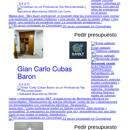
puertas y reformas en
9,9 (17)
general. Con casi 20
|
años de experiencia
Barcelona (Barcelona) 08028 Les Corts
en el sector.
Marisa dice:
"Muy buen profesional, ni necesitó mirar las instrucciones para montar
a la perfección un armario multiusos y una mesita. No sólo es rápido, eficaz y muy
limpio, sino también de excelente trato. Lo recomiendo ampliamente."
30 veces contratado en Cronoshare
Pedir presupuesto
Email validado
1/53
Teléfono validado
Responde rápido
Gian Carlo Cubas
ELECTRICISTA
CERTIFICADO: -
Baron
Rehabilitación de
Instalaciones
eléctricas en vivienda,
locales comerciales y
9,9 (12)
comunidades de
vivienda. -Instalación
eléctrica Nueva a
| Sabadell (Barcelona) 08206
través de tuberías
vistas y empotradas según RBT. -Instalaciones de Montantes eléctricos en
comunidades. -Resoluciones de averías eléctricas, cortes de luz y observaciones
y/o irregularidades con compañías eléctricas. -Realización...
Jesús dice:
"Como profesional realizó un trabajo correcto, trato correcto y
puntualidad. Si precisamos su intervención otra vez, requeriremos que sea Gian
Carlo el que realice el trabajo. Satisfechos."
23 veces contratado en Cronoshare
Pedir presupuesto