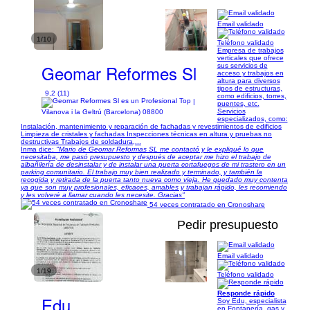
Email validado
1/10
Teléfono validado
Empresa de trabajos
verticales que ofrece
Geomar Reformes Sl
sus servicios de
acceso y trabajos en
altura para diversos
tipos de estructuras,
9,2 (11)
como edificios, torres,
|
puentes, etc.
Servicios
Vilanova i la Geltrú (Barcelona) 08800
especializados, como:
Instalación, mantenimiento y reparación de fachadas y revestimientos de edificios
Limpieza de cristales y fachadas Inspecciones técnicas en altura y pruebas no
destructivas Trabajos de soldadura,...
Inma dice:
"Mario de Geomar Reformas SL me contactó y le expliqué lo que
necesitaba, me pasó presupuesto y después de aceptar me hizo el trabajo de
albañilería de desinstalar y de instalar una puerta cortafuegos de mi trastero en un
parking comunitario. El trabajo muy bien realizado y terminado, y también la
recogida y retirada de la puerta tanto nueva como vieja. He quedado muy contenta
ya que son muy profesionales, eficaces, amables y trabajan rápido, les recomiendo
y les volveré a llamar cuando les necesite. Gracias"
54 veces contratado en Cronoshare
Pedir presupuesto
Email validado
1/19
Teléfono validado
Responde rápido
Edu
Soy Edu, especialista
en Fontanería, gas y