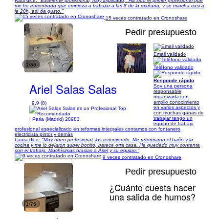
Raúl dice:
"Excelente profesional, muy implicado,. Ha sido el primer profesional que
me he encontrado que empieza a trabajar a las 8 de la mañana, y se marcha casi a
la 20h, así da gusto."
15 veces contratado en Cronoshare
Pedir presupuesto
Email validado
1/85
Teléfono validado
Responde rápido
Ariel Salas Salas
Soy una persona
responsable
organizada con
amplio conocimiento
9,9 (8)
en varios aspectos y
con muchas ganas de
trabajar tengo un
| Parla (Madrid) 28983
equipo de trabajo
profesional especializado en reformas integrales contamos con fontanero
electricista pintor y demás
Laura dice:
"Muy buen profesional, los recomiendo. Me reformaron el baño y la
cocina y me lo dejaron super bonito, parece otra casa. He quedado muy contenta
con el trabajo. Muchísimas gracias a Ariel y su equipo."
9 veces contratado en Cronoshare
Pedir presupuesto
¿Cuánto cuesta hacer
una salida de humos?
1/76