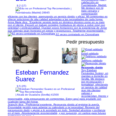
calefacción en
Fuenlabrada, Madrid.
9,2 (17)
Me destaco por mi
|
trato cercano y
Fuenlabrada (Madrid) 28945
comunicación
eficiente con los clientes, asegurando un servicio rápido y eficaz. Mi compromiso es
ofrecer soluciones de alta calidad adaptadas a las necesidades de cada hogar.
Anne Marie dice:
"Excelente servicio tanto en términos técnicos como en su trato
con el cliente. Ejecutó un trabajo complejo (soldadura de plomo a cobre rota) con
celeridad y profesionalidad. Quedan pocos fontaneros con la experiencia de Jorge
que además sean honestos en precio y respetuosos. Totalmente recomendable."
62 veces contratado en Cronoshare
Pedir presupuesto
Email validado
1/12
Teléfono validado
Responde rápido
Esteban Fernandez
Soy Esteban
Fernández Suárez, un
Suarez
manitas a domicilio en
Sevilla. Me destaco
por mi educación y
formalidad, ofreciendo
9,5 (25)
un servicio de calidad
que mis clientes
valoran y
| Alcalá de Guadaíra (Sevilla) 41500
recomiendan. Atento y
responsable, pida presupuesto sin compromiso. Estoy aquí para ayudarle con
cualquier tarea del hogar.
Joaquín dice:
"Profesional excelente. Respuesta rápida al registrar la avería.
Encomiable gestión para adaptar su calendario a mi necesidad. Respeto del
presupuesto dado y ajuste a lo acordado en todo. Seriedad absoluta y confianza
en el trato. Absolutamente recomendable, y por supuesto, en cartera para futuras
incidencias en casa. "