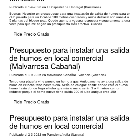
Publicado el 1-4-2026 en L'Hospitalet de Llobregat (Barcelona)
Buenas. Necesito un presupuesto para una instalación de salida de humos para un
club privado para un local de 100 metros cuadrados y arriba del local son unas 4 o
5 plantas del bloque total. Quedo atento a vuestra respuesta y seguramente a una
visita para que me hagan un presupuesto más efectivo. Gracias.
Pide Precio Gratis
Presupuesto para instalar una salida
de humos en local comercial
(Malvarrosa Cabañal)
Publicado el 1-9-2025 en Malvarrosa Cabañal - Valencia (Valencia)
Tengo una pizzería y he puesto un horno a gas. Antiguamente avía una salida de
humo en el techo falso hasta fuera. Sería de colegae desde donde está el nuevo
horno hasta donde llega el tubo que más o meno serán 3 o 4 metros con un
reductor porque el horno nuevo tiene salida 200 el tubo antiguo creo 150
Pide Precio Gratis
Presupuesto para instalar una salida
de humos en local comercial
Publicado el 2-3-2022 en Pamplona/Iruña (Navarra)