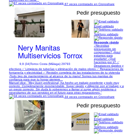
87 veces contratado en Cronoshare
Pedir presupuesto
Email validado
1/4
Teléfono validado
Responde rápido
Nery Manitas
¿Necesitas
presupuesto sin
Multiservicios Torrox
compromiso? ¡Aquí
estamos para
ayudarte! ¿Qué
hacemos por ti? ✅
9,9 (34)
Torrox Costa (Málaga) 29793
Desatascos rápidos y
efectivos ✅ Limpieza de tuberías y eliminación de malos olores ✅ Reparaciones de
fontanería y electricidad ✅ Revisión completa de las instalaciones de tu vivienda
¡Todo tipo de mantenimiento al alcance de tu mano! Somos tus manitas de
confianza para que tu hogar siempre...
Manuel dice:
"Muy buen profesional, ha hecho un trabajo excelente y todo muy
correcto. Completamente recomendable. Super rápido y diligente con el trabajo y a
un precio correcto. Sin duda lo volveremos a llamar si surge algún problema o
necesitamos de sus servicios en el futuro para otras reparaciones."
34 veces contratado en Cronoshare
Pedir presupuesto
Email validado
1/85
Teléfono validado