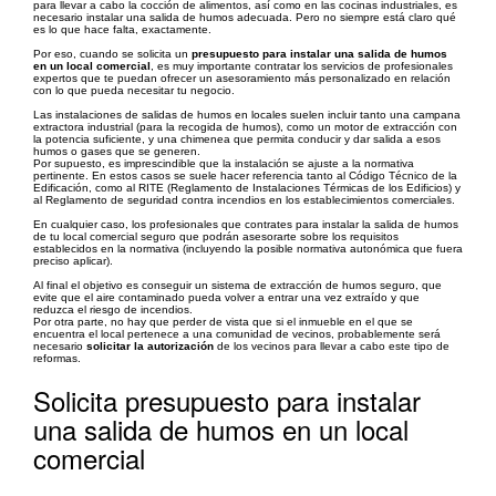
para llevar a cabo la cocción de alimentos, así como en las cocinas industriales, es
necesario instalar una salida de humos adecuada. Pero no siempre está claro qué
es lo que hace falta, exactamente.
Por eso, cuando se solicita un
presupuesto para instalar una salida de humos
en un local comercial
, es muy importante contratar los servicios de profesionales
expertos que te puedan ofrecer un asesoramiento más personalizado en relación
con lo que pueda necesitar tu negocio.
Las instalaciones de salidas de humos en locales suelen incluir tanto una campana
extractora industrial (para la recogida de humos), como un motor de extracción con
la potencia suficiente, y una chimenea que permita conducir y dar salida a esos
humos o gases que se generen.
Por supuesto, es imprescindible que la instalación se ajuste a la normativa
pertinente. En estos casos se suele hacer referencia tanto al Código Técnico de la
Edificación, como al RITE (Reglamento de Instalaciones Térmicas de los Edificios) y
al Reglamento de seguridad contra incendios en los establecimientos comerciales.
En cualquier caso, los profesionales que contrates para instalar la salida de humos
de tu local comercial seguro que podrán asesorarte sobre los requisitos
establecidos en la normativa (incluyendo la posible normativa autonómica que fuera
preciso aplicar).
Al final el objetivo es conseguir un sistema de extracción de humos seguro, que
evite que el aire contaminado pueda volver a entrar una vez extraído y que
reduzca el riesgo de incendios.
Por otra parte, no hay que perder de vista que si el inmueble en el que se
encuentra el local pertenece a una comunidad de vecinos, probablemente será
necesario
solicitar la autorización
de los vecinos para llevar a cabo este tipo de
reformas.
Solicita presupuesto para instalar
una salida de humos en un local
comercial