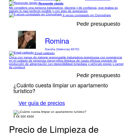
Responde rápido
Me considero una persona trabajadora, discreta y de confianza, que realiza su
trabajo lo mas perfecto posible y con afan de superacion
4 veces contratado en Cronoshare
Pedir presupuesto
Romina
Gandía (Valencia) 46701
Email validado
Chica con ganas de trabajar responsable trabajadora respetuosa con experiencia
en el cuidado de personas mayor,niños limpieza de casas oficinas operario de
producción de alimentación con disponibilidad inmediata y vehículo propio y carnet
de conducir
Pedir presupuesto
¿Cuánto cuesta limpiar un apartamento
turístico?
Ver guía de precios
€
€€
€€€
€€€€
Precio de Limpieza de