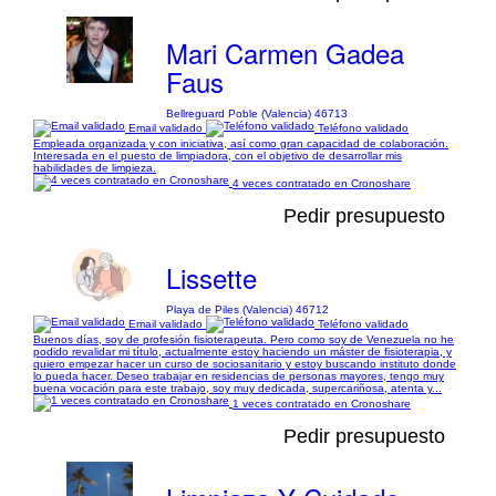
Mari Carmen Gadea
Faus
Bellreguard Poble (Valencia) 46713
Email validado
Teléfono validado
Empleada organizada y con iniciativa, así como gran capacidad de colaboración.
Interesada en el puesto de limpiadora, con el objetivo de desarrollar mis
habilidades de limpieza.
4 veces contratado en Cronoshare
Pedir presupuesto
Lissette
Playa de Piles (Valencia) 46712
Email validado
Teléfono validado
Buenos días, soy de profesión fisioterapeuta. Pero como soy de Venezuela no he
podido revalidar mi título, actualmente estoy haciendo un máster de fisioterapia, y
quiero empezar hacer un curso de sociosanitario y estoy buscando instituto donde
lo pueda hacer. Deseo trabajar en residencias de personas mayores, tengo muy
buena vocación para este trabajo, soy muy dedicada, supercariñosa, atenta y...
1 veces contratado en Cronoshare
Pedir presupuesto