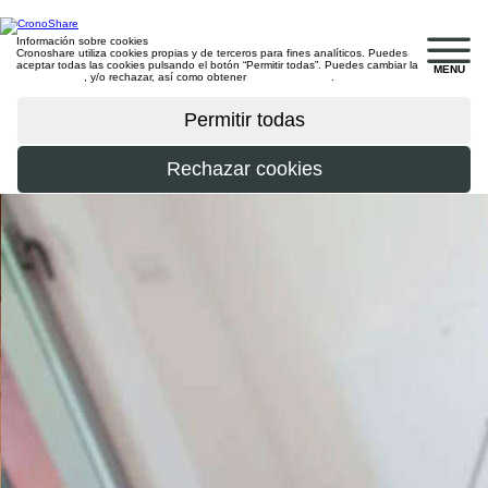
Información sobre cookies
Cronoshare utiliza cookies propias y de terceros para fines analíticos. Puedes
aceptar todas las cookies pulsando el botón “Permitir todas”. Puedes cambiar la
MENU
configuración
, y/o rechazar, así como obtener
más información
.