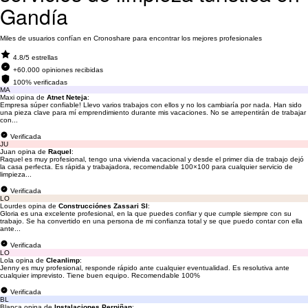
Gandía
Miles de usuarios confían en Cronoshare para encontrar los mejores profesionales
4.8/5 estrellas
+60.000 opiniones recibidas
100% verificadas
MA
Maxi opina de
Atnet Neteja
:
Empresa súper confiable! Llevo varios trabajos con ellos y no los cambiaría por nada. Han sido
una pieza clave para mí emprendimiento durante mis vacaciones. No se arrepentirán de trabajar
con...
Verificada
JU
Juan opina de
Raquel
:
Raquel es muy profesional, tengo una vivienda vacacional y desde el primer dia de trabajo dejó
la casa perfecta. Es rápida y trabajadora, recomendable 100×100 para cualquier servicio de
limpieza...
Verificada
LO
Lourdes opina de
Construcciónes Zassari Sl
:
Gloria es una excelente profesional, en la que puedes confiar y que cumple siempre con su
trabajo. Se ha convertido en una persona de mi confianza total y se que puedo contar con ella
ante...
Verificada
LO
Lola opina de
Cleanlimp
:
Jenny es muy profesional, responde rápido ante cualquier eventualidad. Es resolutiva ante
cualquier imprevisto. Tiene buen equipo. Recomendable 100%
Verificada
BL
Blanca opina de
Instalaciones Perpiñan
: