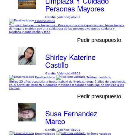
Limpiaza Y Cuidado
Personas Mayores
Gandía (Valencia) 46701
Email validado
Yo quiero trabajar una limpiadora . Pues soy una chica que conosco hacer limpaza
de hugar y tmabien soy una cuidadora de las personas yo puedo cuidarla y
ayudarla y darla cariño y todo
Pedir presupuesto
Shirley Katerine
Castillo
Gandía (Valencia) 46702
Email validado
Teléfono validado
Shirley 25 años ecuatoriana busco trabajó de limpieza tengo 5 años de experiencia
en el sector de limpieza a domicilio y oficinas realizando todo tipo de limpieza a los
clientes
Pedir presupuesto
Susa Fernandez
Marco
Gandía (Valencia) 46701
Email validado
Teléfono validado