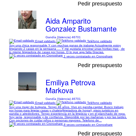
Pedir presupuesto
Aida Amparito
Gonzalez Bustamante
Gandía (Valencia) 46701
Email validado
Teléfono validado
Soy una chica responsable Y con muchas ganas de trabajar Actualmente estoy
limpiando 2 casas en la semaana .... Y me gustaria encotrar unas horitas mas , de
lo mismo limpiadora de casas por horas. O lo que aga falta Gracias.
1 veces contratado en Cronoshare
Pedir presupuesto
Emiliya Petrova
Markova
Gandía (Valencia) 46701
Email validado
Teléfono validado
Soy una mujer de bulgaria. Tengo 46 años. Vivo en gandia-capital. Busco trabajo
por horas para limpiar casas y chalets(limpiadora de hogar), pisos turisticos en
gandia o alrededores. Tengo experiencia en la limpieza y en el planchado de ropa.
Soy seria, responsable y de confianza. Disponible por las mañanas y por las tardes.
Con opciones de cuidar niños o personas mayores. Telefono de...
8 veces contratado en Cronoshare
Pedir presupuesto