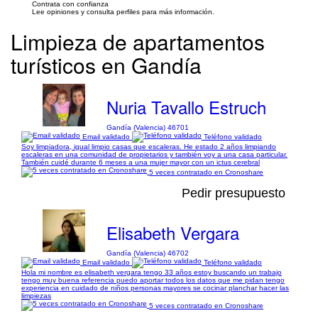
Contrata con confianza
Lee opiniones y consulta perfiles para más información.
Limpieza de apartamentos
turísticos en Gandía
Nuria Tavallo Estruch
Gandía (Valencia) 46701
Email validado
Teléfono validado
Soy limpiadora, igual limpio casas que escaleras. He estado 2 años limpiando
escaleras en una comunidad de propietarios y también voy a una casa particular.
También cuidé durante 6 meses a una mujer mayor con un ictus cerebral
5 veces contratado en Cronoshare
Pedir presupuesto
Elisabeth Vergara
Gandía (Valencia) 46702
Email validado
Teléfono validado
Hola mi nombre es elisabeth vergara tengo 33 años estoy buscando un trabajo
tengo muy buena referencia puedo aportar todos los datos que me pidan tengo
experiencia en cuidado de niños personas mayores se cocinar planchar hacer las
limpiezas
5 veces contratado en Cronoshare