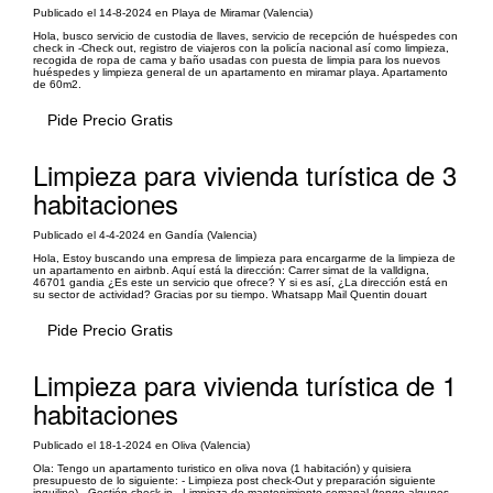
Publicado el 14-8-2024 en Playa de Miramar (Valencia)
Hola, busco servicio de custodia de llaves, servicio de recepción de huéspedes con
check in -Check out, registro de viajeros con la policía nacional así como limpieza,
recogida de ropa de cama y baño usadas con puesta de limpia para los nuevos
huéspedes y limpieza general de un apartamento en miramar playa. Apartamento
de 60m2.
Pide Precio Gratis
Limpieza para vivienda turística de 3
habitaciones
Publicado el 4-4-2024 en Gandía (Valencia)
Hola, Estoy buscando una empresa de limpieza para encargarme de la limpieza de
un apartamento en airbnb. Aquí está la dirección: Carrer simat de la valldigna,
46701 gandia ¿Es este un servicio que ofrece? Y si es así, ¿La dirección está en
su sector de actividad? Gracias por su tiempo. Whatsapp Mail Quentin douart
Pide Precio Gratis
Limpieza para vivienda turística de 1
habitaciones
Publicado el 18-1-2024 en Oliva (Valencia)
Ola: Tengo un apartamento turistico en oliva nova (1 habitación) y quisiera
presupuesto de lo siguiente: - Limpieza post check-Out y preparación siguiente
inquilino) - Gestión check in - Limpieza de mantenimiento semanal (tengo algunos