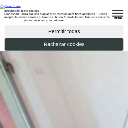
Información sobre cookies
Cronoshare utiliza cookies propias y de terceros para fines analíticos. Puedes
aceptar todas las cookies pulsando el botón “Permitir todas”. Puedes cambiar la
MENU
configuración
, y/o rechazar, así como obtener
más información
.