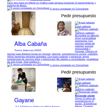
Llevo dos pisos en Airbnb en Cullera cada semana haciendo el mantenimiento y
entrega de llaves.
5 veces contratado en Cronoshare
Pedir presupuesto
Email validado
1/8
Teléfono validado
Mi nombre es alba(42
años) nacionalidad
Alba Cabaña
paraguaya. Con
muchas ganas de
trabajar! puntual,
responsable y
Torrent (Valencia) 46900
honesta. Ofrezco mi
servicio para limpieza hogar en general, plancha, experiencia en cocina, cuidados
niños/ personas mayores/ animales. Con buen carácter y paciencia, tengo
experiencias de muchos años y referencias! Me adapto a necesidades, posibilidad
de solo horas, días sueltos ó...
1 veces contratado en Cronoshare
Pedir presupuesto
Email validado
1/7
Teléfono validado
Responde rápido
Gayane
Tengo 15 años de
experiencia en el
sector . Experiencia
labora. Covamur
9,7 (1)
Valencia (Valencia) 46014 Patraix