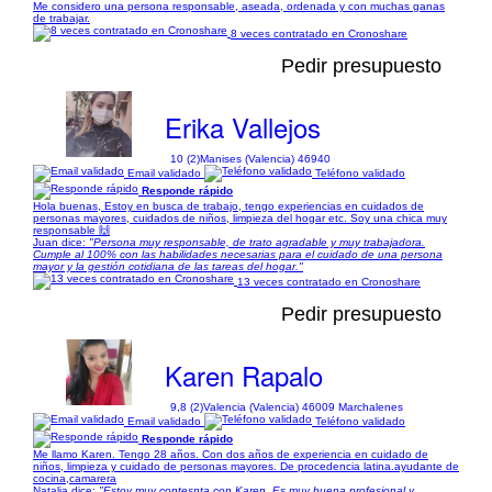
Me considero una persona responsable, aseada, ordenada y con muchas ganas
de trabajar.
8 veces contratado en Cronoshare
Pedir presupuesto
Erika Vallejos
10 (2)
Manises (Valencia) 46940
Email validado
Teléfono validado
Responde rápido
Hola buenas, Estoy en busca de trabajo, tengo experiencias en cuidados de
personas mayores, cuidados de niños, limpieza del hogar etc. Soy una chica muy
responsable 🙌
Juan dice:
"Persona muy responsable, de trato agradable y muy trabajadora.
Cumple al 100% con las habilidades necesarias para el cuidado de una persona
mayor y la gestión cotidiana de las tareas del hogar."
13 veces contratado en Cronoshare
Pedir presupuesto
Karen Rapalo
9,8 (2)
Valencia (Valencia) 46009 Marchalenes
Email validado
Teléfono validado
Responde rápido
Me llamo Karen. Tengo 28 años. Con dos años de experiencia en cuidado de
niños, limpieza y cuidado de personas mayores. De procedencia latina.ayudante de
cocina,camarera
Natalia dice:
"Estoy muy contesnta con Karen. Es muy buena profesional y