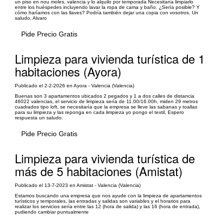
un piso en nou moles, valencia y lo alquilo por temporada Necesitaría limpiarlo
entre los huéspedes incluyendo lavar la ropa de cama y baño. ¿Sería posible? Y
cómo haríamos con las llaves? Podría también dejar una copia con vosotros. Un
saludo, Alvaro
Pide Precio Gratis
Limpieza para vivienda turística de 1
habitaciones (Ayora)
Publicado el 2-2-2026 en Ayora - Valencia (Valencia)
Buenas son 3 apartamentos ubicados 2 pegados y 1 a dos calles de distancia
46022 valencias, el servicio de limpieza sería de 11.00/16.00h, miden 29 metros
cuadrados tipo loft, se necesitaría que la empresa se lleve las sabanas y toallas
para su limpieza y las reponga en cada limpieza yo pongo el textil, Espero
respuesta un saludo.
Pide Precio Gratis
Limpieza para vivienda turística de
más de 5 habitaciones (Amistat)
Publicado el 13-7-2023 en Amistat - Valencia (Valencia)
Estamos buscando una empresa que nos ayude con la limpieza de apartamentos
turísticos y temporales, las entradas y salidas son variables y el horarios para
realizar los servicios sería entre las 12 (hora de salida) y las 16 (hora de entrada),
pudiendo cambiar puntualmente