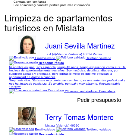
Contrata con confianza
Lee opiniones y consulta perfiles para más información.
Limpieza de apartamentos
turísticos en Mislata
Juani Sevilla Martinez
9,4 (4)
Valencia (Valencia) 46014 Patraix
Email validado
Teléfono validado
Responde rápido
Mi nombre es juani, soy española, tengo 43 años. Tengo experiencia como aux. De
limpieza de aproximadamente tres años. Soy metódica, detallista, discreta, por
supuesto aseada y ordenada, pero quizás lo mejor es que me ofrezcan la
oportunidad de darme a conocer.
Stephania dice:
"Estamos muy contentas con Juani, es una autentica profesional y
nos ha inspirado confianza. Es amable, puntual y muy eficiente. Recomendable
100%!!!"
20 veces contratado en Cronoshare
Pedir presupuesto
Terry Tomas Montero
Mislata (Valencia) 46920
Email validado
Teléfono validado
Responde rápido