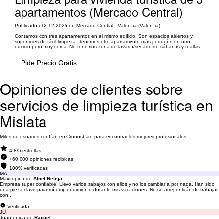
apartamentos (Mercado Central)
Publicado el 2-12-2025 en Mercado Central - Valencia (Valencia)
Contamos con tres apartamentos en el mismo edificio. Son espacios abiertos y
superficies de fácil limpieza. Tenemos otro apartamento más pequeño en otro
edificio pero muy cerca. No tenemos zona de lavado/secado de sábanas y toallas.
Pide Precio Gratis
Opiniones de clientes sobre
servicios de limpieza turística en
Mislata
Miles de usuarios confían en Cronoshare para encontrar los mejores profesionales
4.8/5 estrellas
+60.000 opiniones recibidas
100% verificadas
MA
Maxi opina de
Atnet Neteja
:
Empresa súper confiable! Llevo varios trabajos con ellos y no los cambiaría por nada. Han sido
una pieza clave para mí emprendimiento durante mis vacaciones. No se arrepentirán de trabajar
con...
Verificada
JU
Juan opina de
Raquel
: