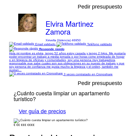
Pedir presupuesto
Elvira Martinez
Zamora
Xirivella (Valencia) 46950
Email validado
Teléfono validado
Responde rápido
Hola mi nombre es elvira, tengo 52 años estoy casada y tengo 2 hijos. Me gustaría
poder encontrar un trabajo a media jornada o por horas como empleada de hogar
o en limpieza de oficinas y comunidades, soy una persona muy trabajadora,
responsable que sabe cuales son sus obligaciones en su puesto de trabajo y que
soy persona de confianza me gusta mucho la limpieza y el orden, también me
gustan...
3 veces contratado en Cronoshare
Pedir presupuesto
¿Cuánto cuesta limpiar un apartamento
turístico?
Ver guía de precios
€
€€
€€€
€€€€