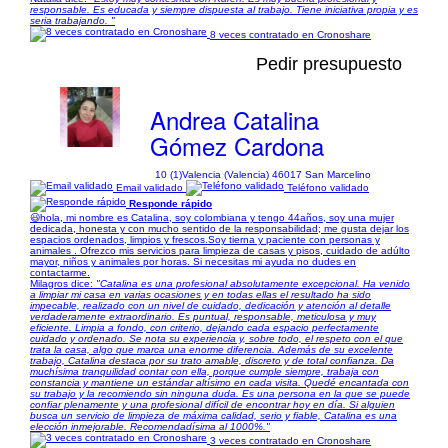
responsable. Es educada y siempre dispuesta al trabajo. Tiene iniciativa propia y es
seria trabajando. "
8 veces contratado en Cronoshare
Pedir presupuesto
Andrea Catalina
Gómez Cardona
10 (1)
Valencia (Valencia) 46017 San Marcelino
Email validado
Teléfono validado
Responde rápido
😃hola, mi nombre es Catalina, soy colombiana y tengo 44años, soy una mujer
dedicada, honesta y con mucho sentido de la responsabilidad; me gusta dejar los
espacios ordenados, limpios y frescos.Soy tierna y paciente con personas y
animales . Ofrezco mis servicios para limpieza de casas y pisos, cuidado de adúlto
mayor, niños y animales por horas. Si necesitas mi ayuda no dudes en
contactarme.
Milagros dice:
"Catalina es una profesional absolutamente excepcional. Ha venido
a limpiar mi casa en varias ocasiones y en todas ellas el resultado ha sido
impecable, realizado con un nivel de cuidado, dedicación y atención al detalle
verdaderamente extraordinario. Es puntual, responsable, meticulosa y muy
eficiente. Limpia a fondo, con criterio, dejando cada espacio perfectamente
cuidado y ordenado. Se nota su experiencia y, sobre todo, el respeto con el que
trata la casa, algo que marca una enorme diferencia. Además de su excelente
trabajo, Catalina destaca por su trato amable, discreto y de total confianza. Da
muchísima tranquilidad contar con ella, porque cumple siempre, trabaja con
constancia y mantiene un estándar altísimo en cada visita. Quedé encantada con
su trabajo y la recomiendo sin ninguna duda. Es una persona en la que se puede
confiar plenamente y una profesional difícil de encontrar hoy en día. Si alguien
busca un servicio de limpieza de máxima calidad, serio y fiable, Catalina es una
elección inmejorable. Recomendadísima al 1000%."
3 veces contratado en Cronoshare