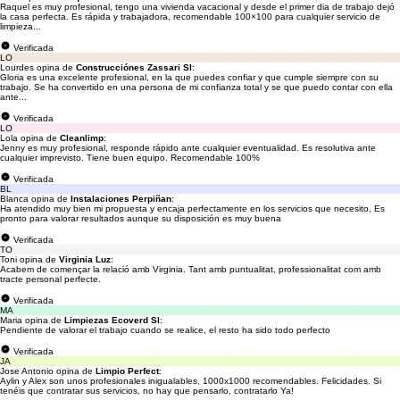
Raquel es muy profesional, tengo una vivienda vacacional y desde el primer dia de trabajo dejó
la casa perfecta. Es rápida y trabajadora, recomendable 100×100 para cualquier servicio de
limpieza...
Verificada
LO
Lourdes opina de
Construcciónes Zassari Sl
:
Gloria es una excelente profesional, en la que puedes confiar y que cumple siempre con su
trabajo. Se ha convertido en una persona de mi confianza total y se que puedo contar con ella
ante...
Verificada
LO
Lola opina de
Cleanlimp
:
Jenny es muy profesional, responde rápido ante cualquier eventualidad. Es resolutiva ante
cualquier imprevisto. Tiene buen equipo. Recomendable 100%
Verificada
BL
Blanca opina de
Instalaciones Perpiñan
:
Ha atendido muy bien mi propuesta y encaja perfectamente en los servicios que necesito, Es
pronto para valorar resultados aunque su disposición es muy buena
Verificada
TO
Toni opina de
Virginia Luz
:
Acabem de començar la relació amb Virginia. Tant amb puntualitat, professionalitat com amb
tracte personal perfecte.
Verificada
MA
Maria opina de
Limpiezas Ecoverd Sl
:
Pendiente de valorar el trabajo cuando se realice, el resto ha sido todo perfecto
Verificada
JA
Jose Antonio opina de
Limpio Perfect
:
Aylin y Alex son unos profesionales inigualables, 1000x1000 recomendables. Felicidades. Si
tenéis que contratar sus servicios, no hay que pensarlo, contratarlo Ya!