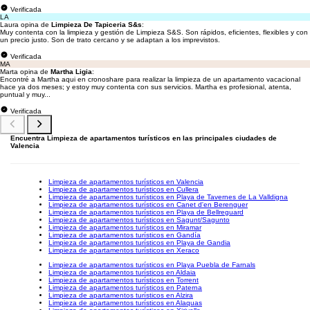
Verificada
LA
Laura opina de
Limpieza De Tapiceria S&s
:
Muy contenta con la limpieza y gestión de Limpieza S&S. Son rápidos, eficientes, flexibles y con
un precio justo. Son de trato cercano y se adaptan a los imprevistos.
Verificada
MA
Marta opina de
Martha Ligia
:
Encontré a Martha aqui en cronoshare para realizar la limpieza de un apartamento vacacional
hace ya dos meses; y estoy muy contenta con sus servicios. Martha es profesional, atenta,
puntual y muy...
Verificada
Encuentra Limpieza de apartamentos turísticos en las principales ciudades de
Valencia
Limpieza de apartamentos turísticos en Valencia
Limpieza de apartamentos turísticos en Cullera
Limpieza de apartamentos turísticos en Playa de Tavernes de La Valldigna
Limpieza de apartamentos turísticos en Canet d'en Berenguer
Limpieza de apartamentos turísticos en Playa de Bellreguard
Limpieza de apartamentos turísticos en Sagunt/Sagunto
Limpieza de apartamentos turísticos en Miramar
Limpieza de apartamentos turísticos en Gandía
Limpieza de apartamentos turísticos en Playa de Gandia
Limpieza de apartamentos turísticos en Xeraco
Limpieza de apartamentos turísticos en Playa Puebla de Farnals
Limpieza de apartamentos turísticos en Aldaia
Limpieza de apartamentos turísticos en Torrent
Limpieza de apartamentos turísticos en Paterna
Limpieza de apartamentos turísticos en Alzira
Limpieza de apartamentos turísticos en Alaquas