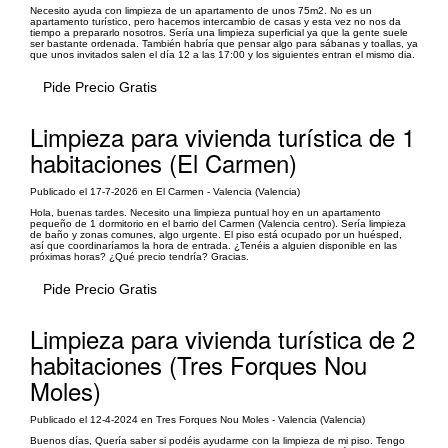
Necesito ayuda con limpieza de un apartamento de unos 75m2. No es un
apartamento turístico, pero hacemos intercambio de casas y esta vez no nos da
tiempo a prepararlo nosotros. Sería una limpieza superficial ya que la gente suele
ser bastante ordenada. También habría que pensar algo para sábanas y toallas, ya
que unos invitados salen el día 12 a las 17:00 y los siguientes entran el mismo dia.
Pide Precio Gratis
Limpieza para vivienda turística de 1
habitaciones (El Carmen)
Publicado el 17-7-2026 en El Carmen - Valencia (Valencia)
Hola, buenas tardes. Necesito una limpieza puntual hoy en un apartamento
pequeño de 1 dormitorio en el barrio del Carmen (Valencia centro). Sería limpieza
de baño y zonas comunes, algo urgente. El piso está ocupado por un huésped,
así que coordinaríamos la hora de entrada. ¿Tenéis a alguien disponible en las
próximas horas? ¿Qué precio tendría? Gracias.
Pide Precio Gratis
Limpieza para vivienda turística de 2
habitaciones (Tres Forques Nou
Moles)
Publicado el 12-4-2024 en Tres Forques Nou Moles - Valencia (Valencia)
Buenos días, Quería saber si podéis ayudarme con la limpieza de mi piso. Tengo