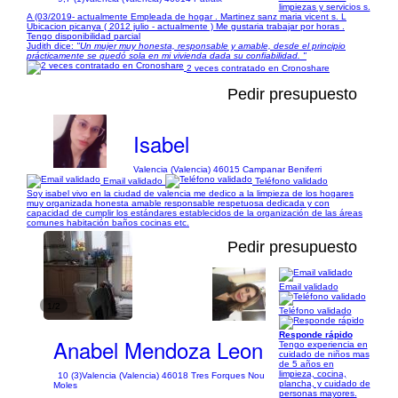
limpiezas y servicios s.
A (03/2019- actualmente Empleada de hogar . Martinez sanz maria vicent s. L
Ubicacion picanya ( 2012 julio - actualmente ) Me gustaria trabajar por horas .
Tengo disponibilidad parcial
Judith dice:
"Un mujer muy honesta, responsable y amable, desde el principio
prácticamente se quedó sola en mi vivienda dada su confiabilidad. "
2 veces contratado en Cronoshare
Pedir presupuesto
Isabel
Valencia (Valencia) 46015 Campanar Beniferri
Email validado
Teléfono validado
Soy isabel vivo en la ciudad de valencia me dedico a la limpieza de los hogares
muy organizada honesta amable responsable respetuosa dedicada y con
capacidad de cumplir los estándares establecidos de la organización de las áreas
comunes habitación baños cocinas etc.
Pedir presupuesto
Email validado
1/2
Teléfono validado
Responde rápido
Anabel Mendoza Leon
Tengo experiencia en
cuidado de niños mas
de 5 años en
limpieza, cocina,
10 (3)
Valencia (Valencia) 46018 Tres Forques Nou
plancha, y cuidado de
Moles
personas mayores.