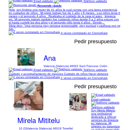
Email validado
Teléfono validado
Responde rápido
Hola, soy Andrea una mujer de 41 años la cual consta con una larga experiencia
en cuidados de niños . Mi prime trabajo fue de 1 año y 8 meses . Los niños tenia 0
meses y el segundo 4 años . Realizaba el cuidado de la casa el aseo , limpieza,
etc. Mi segundo trabajo también fue cuidando niños desde 0 a 2 años estuve con
el hasta cumplir los dos años y el segundo niño tenia 4 años . Donde...
Silvia dice:
"Una persona muy cercana,responsable ,muy puntual y cariñosa con mi
hijo."
4 veces contratado en Cronoshare
Pedir presupuesto
Ana
Valencia (Valencia) 46002 Sant Francesc Colón
Email validado
Teléfono validado
Cuidado y acompañamiento de mayores Cuidado de niños Hacer deberes
1 veces contratado en Cronoshare
Pedir presupuesto
Email validado
1/14
Teléfono validado
Soy Mirela Mititelu,
una profesional
Mirela Mititelu
dedicada a ofrecer
servicios de limpieza
en Valencia. Mi
objetivo es garantizar
10 (3)
Valencia (Valencia) 46019 Torrefiel
un trabajo impecable,