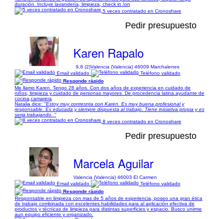
duración. Incluye lavandería, limpieza, check in /on
5 veces contratado en Cronoshare
Pedir presupuesto
Karen Rapalo
9,8 (2)
Valencia (Valencia) 46009 Marchalenes
Email validado
Teléfono validado
Responde rápido
Me llamo Karen. Tengo 28 años. Con dos años de experiencia en cuidado de
niños, limpieza y cuidado de personas mayores. De procedencia latina.ayudante de
cocina,camarera
Natalia dice:
"Estoy muy contesnta con Karen. Es muy buena profesional y
responsable. Es educada y siempre dispuesta al trabajo. Tiene iniciativa propia y es
seria trabajando. "
8 veces contratado en Cronoshare
Pedir presupuesto
Marcela Aguilar
Valencia (Valencia) 46003 El Carmen
Email validado
Teléfono validado
Responde rápido
Responsable en limpieza con mas de 5 años de experiencia, poseo una gran ética
de trabajo combinada con excelentes habilidades para al aplicación efectiva de
productos y técnicas de limpieza para distintas superficies y espacio. Busco unirme
aun equipo eficiente y organizado.