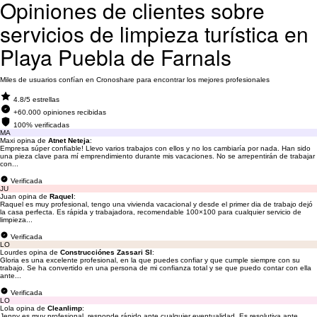
Opiniones de clientes sobre
servicios de limpieza turística en
Playa Puebla de Farnals
Miles de usuarios confían en Cronoshare para encontrar los mejores profesionales
4.8/5 estrellas
+60.000 opiniones recibidas
100% verificadas
MA
Maxi opina de
Atnet Neteja
:
Empresa súper confiable! Llevo varios trabajos con ellos y no los cambiaría por nada. Han sido
una pieza clave para mí emprendimiento durante mis vacaciones. No se arrepentirán de trabajar
con...
Verificada
JU
Juan opina de
Raquel
:
Raquel es muy profesional, tengo una vivienda vacacional y desde el primer dia de trabajo dejó
la casa perfecta. Es rápida y trabajadora, recomendable 100×100 para cualquier servicio de
limpieza...
Verificada
LO
Lourdes opina de
Construcciónes Zassari Sl
:
Gloria es una excelente profesional, en la que puedes confiar y que cumple siempre con su
trabajo. Se ha convertido en una persona de mi confianza total y se que puedo contar con ella
ante...
Verificada
LO
Lola opina de
Cleanlimp
:
Jenny es muy profesional, responde rápido ante cualquier eventualidad. Es resolutiva ante