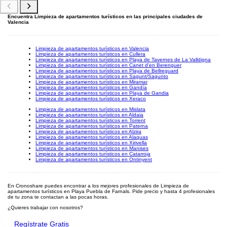
Encuentra Limpieza de apartamentos turísticos en las principales ciudades de
Valencia
Limpieza de apartamentos turísticos en Valencia
Limpieza de apartamentos turísticos en Cullera
Limpieza de apartamentos turísticos en Playa de Tavernes de La Valldigna
Limpieza de apartamentos turísticos en Canet d'en Berenguer
Limpieza de apartamentos turísticos en Playa de Bellreguard
Limpieza de apartamentos turísticos en Sagunt/Sagunto
Limpieza de apartamentos turísticos en Miramar
Limpieza de apartamentos turísticos en Gandía
Limpieza de apartamentos turísticos en Playa de Gandia
Limpieza de apartamentos turísticos en Xeraco
Limpieza de apartamentos turísticos en Mislata
Limpieza de apartamentos turísticos en Aldaia
Limpieza de apartamentos turísticos en Torrent
Limpieza de apartamentos turísticos en Paterna
Limpieza de apartamentos turísticos en Alzira
Limpieza de apartamentos turísticos en Alaquas
Limpieza de apartamentos turísticos en Xirivella
Limpieza de apartamentos turísticos en Manises
Limpieza de apartamentos turísticos en Catarroja
Limpieza de apartamentos turísticos en Ontinyent
En Cronoshare puedes encontrar a los mejores profesionales de Limpieza de
apartamentos turísticos en Playa Puebla de Farnals. Pide precio y hasta 4 profesionales
de tu zona te contactan a las pocas horas.
¿Quieres trabajar con nosotros?
Regístrate Gratis