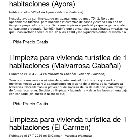
habitaciones (Ayora)
Publicado el 2-7-2024 en Ayora - Valencia (Valencia)
Necesito ayuda con limpieza de un apartamento de unos 75m2. No es un
apartamento turístico, pero hacemos intercambio de casas y esta vez no nos da
tiempo a prepararlo nosotros. Sería una limpieza superficial ya que la gente suele
ser bastante ordenada. También habría que pensar algo para sábanas y toallas, ya
que unos invitados salen el día 12 a las 17:00 y los siguientes entran el mismo dia.
Pide Precio Gratis
Limpieza para vivienda turística de 1
habitaciones (Malvarrosa Cabañal)
Publicado el 28-3-2024 en Malvarrosa Cabañal - Valencia (Valencia)
Somos una empresa de alquiler de apartamentos/lofts turisticos que en los
próximos meses va abrir 3 apartamentos en la zona de la playa de la malvarrosa
(valencia). Necesitamos un proveedor de limpieza de fin de estancia para trabajar
de forma recurrente. Servicio de limpieza + lavandería + dejar las llaves en una caja
con candado (sin check in ni check out)
Pide Precio Gratis
Limpieza para vivienda turística de 1
habitaciones (El Carmen)
Publicado el 17-7-2026 en El Carmen - Valencia (Valencia)