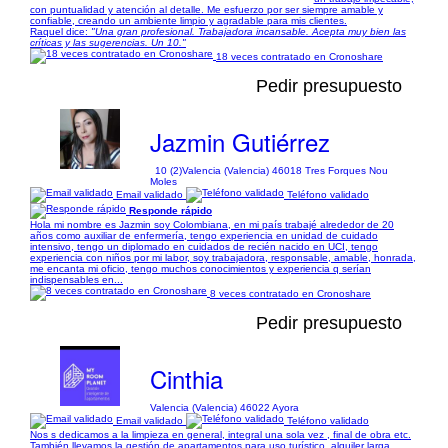
con puntualidad y atención al detalle. Me esfuerzo por ser siempre amable y
confiable, creando un ambiente limpio y agradable para mis clientes.
Raquel dice:
"Una gran profesional. Trabajadora incansable. Acepta muy bien las
críticas y las sugerencias. Un 10."
18 veces contratado en Cronoshare
Pedir presupuesto
Jazmin Gutiérrez
10 (2)
Valencia (Valencia) 46018 Tres Forques Nou
Moles
Email validado
Teléfono validado
Responde rápido
Hola mi nombre es Jazmin soy Colombiana, en mi país trabajé alrededor de 20
años como auxiliar de enfermería, tengo experiencia en unidad de cuidado
intensivo, tengo un diplomado en cuidados de recién nacido en UCI, tengo
experiencia con niños por mi labor, soy trabajadora, responsable, amable, honrada,
me encanta mi oficio, tengo muchos conocimientos y experiencia q serían
indispensables en...
8 veces contratado en Cronoshare
Pedir presupuesto
Cinthia
Valencia (Valencia) 46022 Ayora
Email validado
Teléfono validado
Nos s dedicamos a la limpieza en general, integral una sola vez , final de obra etc.
También llevamos la gestión de apartamentos para uso turístico, alquiler larga