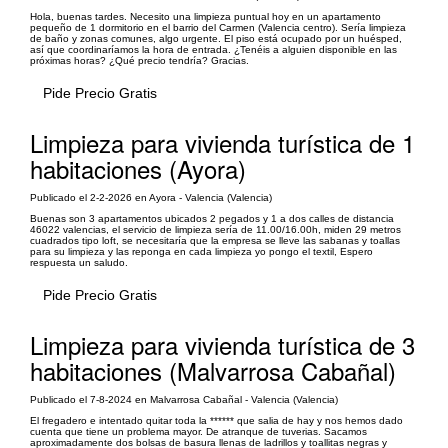
Hola, buenas tardes. Necesito una limpieza puntual hoy en un apartamento
pequeño de 1 dormitorio en el barrio del Carmen (Valencia centro). Sería limpieza
de baño y zonas comunes, algo urgente. El piso está ocupado por un huésped,
así que coordinaríamos la hora de entrada. ¿Tenéis a alguien disponible en las
próximas horas? ¿Qué precio tendría? Gracias.
Pide Precio Gratis
Limpieza para vivienda turística de 1
habitaciones (Ayora)
Publicado el 2-2-2026 en Ayora - Valencia (Valencia)
Buenas son 3 apartamentos ubicados 2 pegados y 1 a dos calles de distancia
46022 valencias, el servicio de limpieza sería de 11.00/16.00h, miden 29 metros
cuadrados tipo loft, se necesitaría que la empresa se lleve las sabanas y toallas
para su limpieza y las reponga en cada limpieza yo pongo el textil, Espero
respuesta un saludo.
Pide Precio Gratis
Limpieza para vivienda turística de 3
habitaciones (Malvarrosa Cabañal)
Publicado el 7-8-2024 en Malvarrosa Cabañal - Valencia (Valencia)
El fregadero e intentado quitar toda la ****** que salia de hay y nos hemos dado
cuenta que tiene un problema mayor. De atranque de tuverias. Sacamos
aproximadamente dos bolsas de basura llenas de ladrillos y toallitas negras y