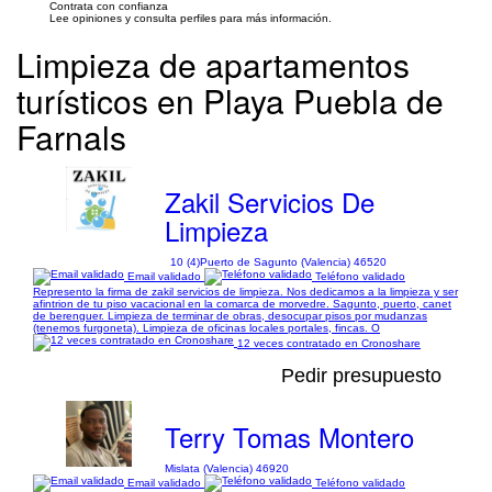
Contrata con confianza
Lee opiniones y consulta perfiles para más información.
Limpieza de apartamentos
turísticos en Playa Puebla de
Farnals
Zakil Servicios De
Limpieza
10 (4)
Puerto de Sagunto (Valencia) 46520
Email validado
Teléfono validado
Represento la firma de zakil servicios de limpieza. Nos dedicamos a la limpieza y ser
afintrion de tu piso vacacional en la comarca de morvedre. Sagunto, puerto, canet
de berenguer. Limpieza de terminar de obras, desocupar pisos por mudanzas
(tenemos furgoneta). Limpieza de oficinas locales portales, fincas. O
12 veces contratado en Cronoshare
Pedir presupuesto
Terry Tomas Montero
Mislata (Valencia) 46920
Email validado
Teléfono validado