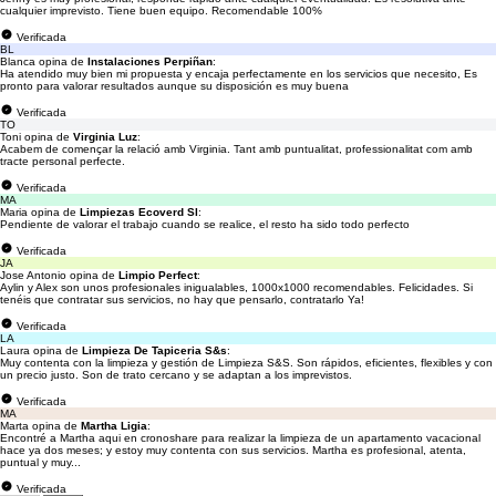
cualquier imprevisto. Tiene buen equipo. Recomendable 100%
Verificada
BL
Blanca opina de
Instalaciones Perpiñan
:
Ha atendido muy bien mi propuesta y encaja perfectamente en los servicios que necesito, Es
pronto para valorar resultados aunque su disposición es muy buena
Verificada
TO
Toni opina de
Virginia Luz
:
Acabem de començar la relació amb Virginia. Tant amb puntualitat, professionalitat com amb
tracte personal perfecte.
Verificada
MA
Maria opina de
Limpiezas Ecoverd Sl
:
Pendiente de valorar el trabajo cuando se realice, el resto ha sido todo perfecto
Verificada
JA
Jose Antonio opina de
Limpio Perfect
:
Aylin y Alex son unos profesionales inigualables, 1000x1000 recomendables. Felicidades. Si
tenéis que contratar sus servicios, no hay que pensarlo, contratarlo Ya!
Verificada
LA
Laura opina de
Limpieza De Tapiceria S&s
:
Muy contenta con la limpieza y gestión de Limpieza S&S. Son rápidos, eficientes, flexibles y con
un precio justo. Son de trato cercano y se adaptan a los imprevistos.
Verificada
MA
Marta opina de
Martha Ligia
:
Encontré a Martha aqui en cronoshare para realizar la limpieza de un apartamento vacacional
hace ya dos meses; y estoy muy contenta con sus servicios. Martha es profesional, atenta,
puntual y muy...
Verificada