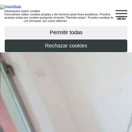
Información sobre cookies
Cronoshare utiliza cookies propias y de terceros para fines analíticos. Puedes
aceptar todas las cookies pulsando el botón “Permitir todas”. Puedes cambiar la
MENU
configuración
, y/o rechazar, así como obtener
más información
.