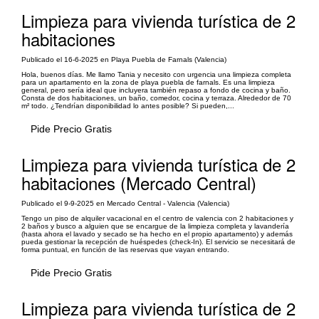
Limpieza para vivienda turística de 2
habitaciones
Publicado el 16-6-2025 en Playa Puebla de Farnals (Valencia)
Hola, buenos días. Me llamo Tania y necesito con urgencia una limpieza completa
para un apartamento en la zona de playa puebla de farnals. Es una limpieza
general, pero sería ideal que incluyera también repaso a fondo de cocina y baño.
Consta de dos habitaciones, un baño, comedor, cocina y terraza. Alrededor de 70
m² todo. ¿Tendrían disponibilidad lo antes posible? Si pueden,...
Pide Precio Gratis
Limpieza para vivienda turística de 2
habitaciones (Mercado Central)
Publicado el 9-9-2025 en Mercado Central - Valencia (Valencia)
Tengo un piso de alquiler vacacional en el centro de valencia con 2 habitaciones y
2 baños y busco a alguien que se encargue de la limpieza completa y lavandería
(hasta ahora el lavado y secado se ha hecho en el propio apartamento) y además
pueda gestionar la recepción de huéspedes (check-In). El servicio se necesitará de
forma puntual, en función de las reservas que vayan entrando.
Pide Precio Gratis
Limpieza para vivienda turística de 2