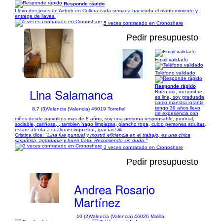
Responde rápido
Llevo dos pisos en Airbnb en Cullera cada semana haciendo el mantenimiento y
entrega de llaves.
5 veces contratado en Cronoshare
Pedir presupuesto
Email validado
1/8
Teléfono validado
Responde rápido
Lina Salamanca
Buen dia, mi nombre
es lina, soy graduada
como maestra infantil,
tengo 39 años llevo
8,7 (3)
Valencia (Valencia) 46019 Torrefiel
de experiencia con
niños desde parvulitos mas de 8 años, soy una persona responsable, puntual,
sociable, cariñosa, , tambien hago limpiezas, plancho ropa, cuido personas adultas,
estare atenta a cualquier inquietud, gracías! 🙏
Cristina dice:
"Lina fue puntual y mostró eficiencia en el trabajo, es una chica
simpática, agradable y buen trato. Recomiendo sin duda."
3 veces contratado en Cronoshare
Pedir presupuesto
Andrea Rosario
Martínez
10 (2)
Valencia (Valencia) 46026 Malilla