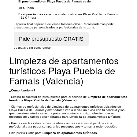
El
precio medio
en Playa Puebla de Farnals es de
10 €
/
hora
Es el
precio más caro
que suelen cobrar en Playa Puebla de Farnals
↑
11 €
/
hora
El precio final depende de varios factores clave. Recomendamos pedir
presupuestos personalizados a profesionales de tu zona.
es gratis y sin compromiso
Limpieza de apartamentos
turísticos Playa Puebla de
Farnals (Valencia)
¿Cómo funciona?
- Explica tu solicitud de presupuesto para el servicio de
Limpieza de apartamentos
turísticos Playa Puebla de Farnals (Valencia)
.
- Cientos de profesionales de Limpieza de apartamentos turísticos ubicados en
Playa Puebla de Farnals y alrededores van a recibir un aviso con tu solicitud y los
que muestren interés se van a poner en contacto contigo, ofreciéndote un
presupuesto y tarifas personalizadas para Limpieza de apartamentos turísticos.
- Puedes ver las valoraciones de otros clientes así como el perfil de cada
profesional para poder comparar los presupuestos y tomar la mejor decisión.
Pide precio Gratis para
Limpieza de apartamentos turísticos
.