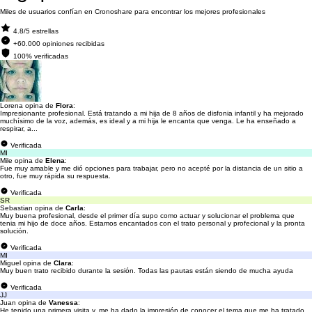
Miles de usuarios confían en Cronoshare para encontrar los mejores profesionales
4.8/5 estrellas
+60.000 opiniones recibidas
100% verificadas
Lorena opina de
Flora
:
Impresionante profesional. Está tratando a mi hija de 8 años de disfonia infantil y ha mejorado
muchísimo de la voz, además, es ideal y a mi hija le encanta que venga. Le ha enseñado a
respirar, a...
Verificada
MI
Mile opina de
Elena
:
Fue muy amable y me dió opciones para trabajar, pero no acepté por la distancia de un sitio a
otro, fue muy rápida su respuesta.
Verificada
SR
Sebastian opina de
Carla
:
Muy buena profesional, desde el primer día supo como actuar y solucionar el problema que
tenia mi hijo de doce años. Estamos encantados con el trato personal y profecional y la pronta
solución.
Verificada
MI
Miguel opina de
Clara
:
Muy buen trato recibido durante la sesión. Todas las pautas están siendo de mucha ayuda
Verificada
JJ
Juan opina de
Vanessa
:
He tenido una primera visita y, me ha dado la impresión de conocer el tema que me ha tratado,