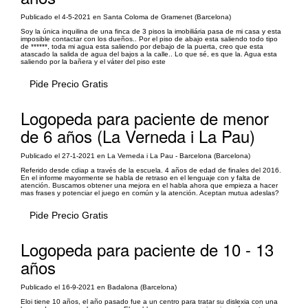
Publicado el 4-5-2021 en Santa Coloma de Gramenet (Barcelona)
Soy la única inquilina de una finca de 3 pisos la imobiliária pasa de mi casa y esta
imposible contactar con los dueños.. Por el piso de abajo esta saliendo todo tipo
de ******, toda mi agua esta saliendo por debajo de la puerta, creo que esta
atascado la salida de agua del bajos a la calle.. Lo que sé, es que la. Agua esta
saliendo por la bañera y el váter del piso este
Pide Precio Gratis
Logopeda para paciente de menor
de 6 años (La Verneda i La Pau)
Publicado el 27-1-2021 en La Verneda i La Pau - Barcelona (Barcelona)
Referido desde cdiap a través de la escuela. 4 años de edad de finales del 2016.
En el informe mayormente se habla de retraso en el lenguaje con y falta de
atención. Buscamos obtener una mejora en el habla ahora que empieza a hacer
mas frases y potenciar el juego en común y la atención. Aceptan mutua adeslas?
Pide Precio Gratis
Logopeda para paciente de 10 - 13
años
Publicado el 16-9-2021 en Badalona (Barcelona)
Eloi tiene 10 años, el año pasado fue a un centro para tratar su dislexia con una