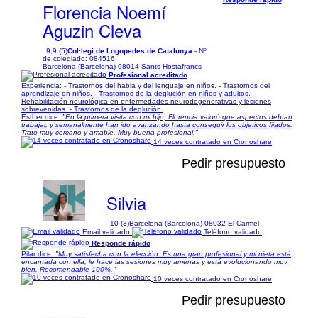
Florencia Noemí
Aguzin Cleva
9,9 (5)
Col·legi de Logopedes de Catalunya
- Nº
de colegiado: 084516
Barcelona (Barcelona) 08014 Sants Hostafrancs
Profesional acreditado
Experiencia: - Trastornos del habla y del lenguaje en niños. - Trastornos del
aprendizaje en niños. - Trastornos de la deglución en niños y adultos. -
Rehabilitación neurológica en enfermedades neurodegenerativas y lesiones
sobrevenidas. - Trastornos de la deglución.
Esther dice:
"En la primera visita con mi hijo, Florencia valoró que aspectos debían
trabajar, y semanalmente han ido avanzando hasta conseguir los objetivos fijados.
Trato muy cercano y amable. Muy buena profesional."
14 veces contratado en Cronoshare
Pedir presupuesto
Silvia
10 (3)
Barcelona (Barcelona) 08032 El Carmel
Email validado
Teléfono validado
Responde rápido
Pilar dice:
"Muy satisfecha con la elección. Es una gran profesional y mi nieta está
encantada con ella, le hace las sesiones muy amenas y está evolucionando muy
bien. Recomendable 100%."
10 veces contratado en Cronoshare
Pedir presupuesto