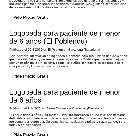
logopeda una vez a la semana. El problema es que no quiere ir a más centros y
habiamos pensado en hacer las sesiones a domicilio. Nos gustaría saber el precio
de las sesiones. El domicilio es en badalona. Gracias.
Pide Precio Gratis
Logopeda para paciente de menor
de 6 años (El Poblenou)
Publicado el 26-8-2020 en El Poblenou - Barcelona (Barcelona)
Hola necesito información de logopeda a domicilio para mis 2 niños uno de 4 años
que necesita fluidez y mejorar en general, y otro de 7 años que necesita mejorar
pronunciación de la r y l (él lleva desde los 4 años con apoyo de logopedia en el
cole y externo) Espero contacten. Patricia
Pide Precio Gratis
Logopeda para paciente de menor
de 6 años
Publicado el 2-1-2023 en Santa Coloma de Gramenet (Barcelona)
El peque tiene 3 años y 10 meses. Tiene diagnosticado un tea leve con trastorno
del habla y la comunicación. Hace terapia en el cdiap y ha estado hiendo 2 veces
por semana a logopedia. Se comunica con palabras sueltas, va avanzando, pero
todavía no dice frases.
Pide Precio Gratis