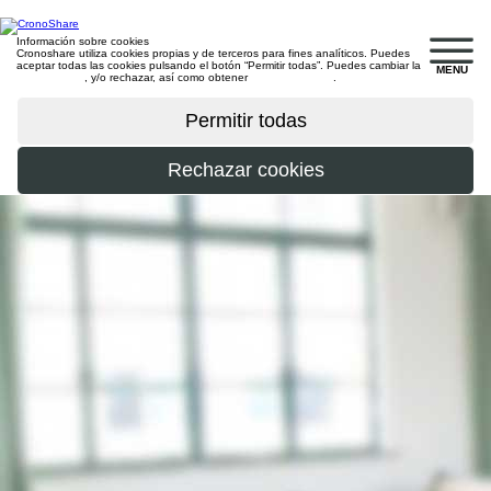
Información sobre cookies
Cronoshare utiliza cookies propias y de terceros para fines analíticos. Puedes
aceptar todas las cookies pulsando el botón “Permitir todas”. Puedes cambiar la
MENU
configuración
, y/o rechazar, así como obtener
más información
.