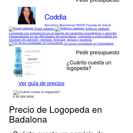
Coddia
Barcelona (Barcelona) 08008 Passeig de Gràcia
Email validado
Teléfono validado
Logopeda con experiencia en el manejo de pacientes neurológicos y atención
individualizada en las dificultades del aprendizaje, orientada a potencializar los
procesos de atención, memoria, lenguaje, lectura y escritura.
10 veces contratado en Cronoshare
Pedir presupuesto
¿Cuánto cuesta un
logopeda?
1/1
Ver guía de precios
€
€€
€€€
€€€€
Precio de Logopeda en
Badalona