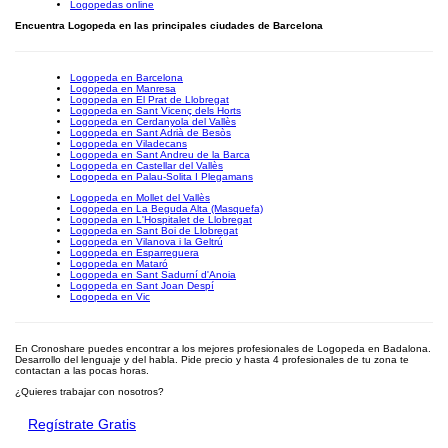
Logopedas online
Encuentra Logopeda en las principales ciudades de Barcelona
Logopeda en Barcelona
Logopeda en Manresa
Logopeda en El Prat de Llobregat
Logopeda en Sant Vicenç dels Horts
Logopeda en Cerdanyola del Vallès
Logopeda en Sant Adrià de Besòs
Logopeda en Viladecans
Logopeda en Sant Andreu de la Barca
Logopeda en Castellar del Vallès
Logopeda en Palau-Solita I Plegamans
Logopeda en Mollet del Vallès
Logopeda en La Beguda Alta (Masquefa)
Logopeda en L'Hospitalet de Llobregat
Logopeda en Sant Boi de Llobregat
Logopeda en Vilanova i la Geltrú
Logopeda en Esparreguera
Logopeda en Mataró
Logopeda en Sant Sadurní d'Anoia
Logopeda en Sant Joan Despí
Logopeda en Vic
En Cronoshare puedes encontrar a los mejores profesionales de Logopeda en Badalona.
Desarrollo del lenguaje y del habla. Pide precio y hasta 4 profesionales de tu zona te
contactan a las pocas horas.
¿Quieres trabajar con nosotros?
Regístrate Gratis