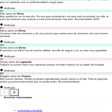
pero en adelante veré su profesionalidad a largo plazo.
Verificada
PJ
Pilar opina de
Silvia
:
Muy satisfecha con la elección. Es una gran profesional y mi nieta está encantada con ella, le
hace las sesiones muy amenas y está evolucionando muy bien. Recomendable 100%.
Verificada
EV
Elena opina de
Elena
:
Llevamos solo tres sesiones y. Es muy pronto para valorar pero de momento creo que hemos
acertado
Verificada
GG
Gema opina de
Elena
:
El proceso con Elena fue de mucha utilidad, sencillo de seguir y con un trato muy agradable.
Verificada
TC
Teresa opina de
Logopeda
:
Todavía no puedo hacer una valoración porque mi mujer todavía no ha salido del hospital
Verificada
BR
Briggitte opina de
Virginia
:
Muy buena maestra. Desde la primera videollamada ayudo mucho a mi hijo. Para la segunda
sesion ya pronunciaba letras que no podia antes. Recomendadisima
Verificada
Servicios relacionados
Logopeda a domicilio