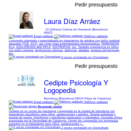
Pedir presupuesto
Laura Díaz Arráez
10 (2)
Santa Coloma de Gramenet (Barcelona)
08922
Email validado
Teléfono validado
Logopeda colegiada y especializada en tratamiento de adultos con daño cerebral
adquirido (TCE, ACV), así como otras enfermedades degenerativas, PARKINSON,
ELA, ESCLEROSIS MÚLTIPLE, DISTROFIAS, etc. También experiencia en niños
con daño cerebral, degluciones atípicas, disfonías, dislalias, retrasos del lenguaje,
etc.
6 veces contratado en Cronoshare
Pedir presupuesto
Cedipte Psicología Y
Logopedia
Barcelona (Barcelona) 08010 Plaça de Catalunya
Email validado
Teléfono validado
Responde rápido
Cedipte es un centro de psicología y logopedia en la ciudad de barcelona con
tratamiento psicológico para niños, adolescentes y adultos. Terapia individual y
terapia de pareja. Psicólogos y psicólogas graduados y colegiados. Consulta clínica
autorizada por la Generalitat de Catalunya. Centro de Logopedia con logopedas
expertos en el tratamiento para niños, adolescentes y...
2 veces contratado en Cronoshare