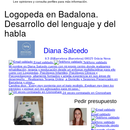
Lee opiniones y consulta perfiles para más información.
Logopeda en Badalona.
Desarrollo del lenguaje y del
habla
Diana Salcedo
9,5 (9)
Barcelona (Barcelona) 08025 Gràcia Nova
Email validado
Teléfono validado
Mi nombre es Diana Salcedo cuento con mi propio centro donde realizamos
rehabilitación, terapia y reeducación desde un enfoque multidisciplinar para ello
cueto con Logopedas, Psicólogos Infantiles, Psicólogos Clínicos y
Psicopedagogos, altamente formados y amplia experiencia en sus áreas de
desempeño. . Realizamos Terapia Online, a Domicilio y Sesiones Presenciales en
Barcelona y otras...
Carolina dice:
"Estoy muy contenta con el trato recibido. Explican muy bien los
ejercicios y porque son los adecuados para mi caso."
24 veces contratado en Cronoshare
Pedir presupuesto
Email validado
1/4
Teléfono validado
Responde rápido