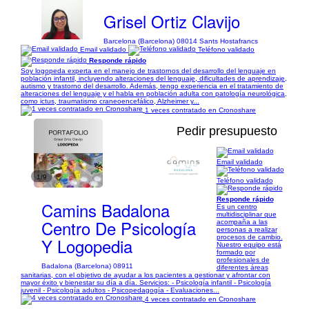
Grisel Ortiz Clavijo
Barcelona (Barcelona) 08014 Sants Hostafrancs
Email validado
Teléfono validado
Responde rápido
Soy logopeda experta en el manejo de trastornos del desarrollo del lenguaje en
población infantil, incluyendo alteraciones del lenguaje, dificultades de aprendizaje,
autismo y trastorno del desarrollo. Además, tengo experiencia en el tratamiento de
alteraciones del lenguaje y el habla en población adulta con patología neurológica,
como ictus, traumatismo craneoencefálico, Alzheimer y...
1 veces contratado en Cronoshare
Pedir presupuesto
Email validado
1/9
Teléfono validado
Responde rápido
Camins Badalona
Es un centro
multidisciplinar que
Centro De Psicología
acompaña a las
personas a realizar
procesos de cambio.
Y Logopedia
Nuestro equipo está
formado por
profesionales de
Badalona (Barcelona) 08911
diferentes áreas
sanitarias, con el objetivo de ayudar a los pacientes a gestionar y afrontar con
mayor éxito y bienestar su día a día. Servicios: - Psicología infantil - Psicología
juvenil - Psicología adultos - Psicopedagogía - Evaluaciones...
4 veces contratado en Cronoshare