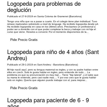
Logopeda para problemas de
deglución
Publicado el 27-8-2019 en Santa Coloma de Gramenet (Barcelona)
Tengo una niña que va a pasar a cuarto. En el colegio tiene plan individual. Tuvo
retraso madurativo sobretodo a nivel de lenguaje. Ha recibido logopedia desde p4.
Ha recibido logopedia en casa en los últimos años. Precisamos un profesional a
poder ser a domicilio con el que poder completar la beca y trabajar con mi hija el
curso que viene. Horarios a convenir. Por el momento disponemos de la...
Pide Precio Gratis
Logopeda para niño de 4 años (Sant
Andreu)
Publicado el 29-1-2019 en Sant Andreu - Barcelona (Barcelona)
Mi hijo nació aquí, pero su lengua maternal es ingles, y con su padre hablan entre
ellos en czech. Solo le gusta hablar en ingles, pero entiende de todo.... La
problema es que su pronunciación es muy mal.... Tiene "lisp lateral", y el sabe que
su mama le entiende, pero casi nadie mas.... Y por eso creo que le gusta hablar
solo en ingles. Quería que alguien puede trabajar con el, para mejorar...
Pide Precio Gratis
Logopeda para paciente de 6 - 9
años