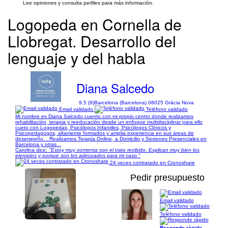
Lee opiniones y consulta perfiles para más información.
Logopeda en Cornella de
Llobregat. Desarrollo del
lenguaje y del habla
Diana Salcedo
9,5 (9)
Barcelona (Barcelona) 08025 Gràcia Nova
Email validado
Teléfono validado
Mi nombre es Diana Salcedo cuento con mi propio centro donde realizamos
rehabilitación, terapia y reeducación desde un enfoque multidisciplinar para ello
cueto con Logopedas, Psicólogos Infantiles, Psicólogos Clínicos y
Psicopedagogos, altamente formados y amplia experiencia en sus áreas de
desempeño. . Realizamos Terapia Online, a Domicilio y Sesiones Presenciales en
Barcelona y otras...
Carolina dice:
"Estoy muy contenta con el trato recibido. Explican muy bien los
ejercicios y porque son los adecuados para mi caso."
24 veces contratado en Cronoshare
Pedir presupuesto
Email validado
1/4
Teléfono validado
Responde rápido