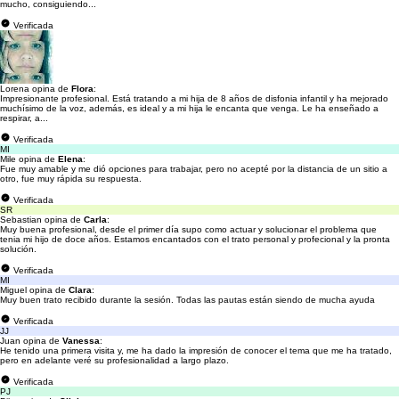
mucho, consiguiendo...
Verificada
Lorena opina de
Flora
:
Impresionante profesional. Está tratando a mi hija de 8 años de disfonia infantil y ha mejorado
muchísimo de la voz, además, es ideal y a mi hija le encanta que venga. Le ha enseñado a
respirar, a...
Verificada
MI
Mile opina de
Elena
:
Fue muy amable y me dió opciones para trabajar, pero no acepté por la distancia de un sitio a
otro, fue muy rápida su respuesta.
Verificada
SR
Sebastian opina de
Carla
:
Muy buena profesional, desde el primer día supo como actuar y solucionar el problema que
tenia mi hijo de doce años. Estamos encantados con el trato personal y profecional y la pronta
solución.
Verificada
MI
Miguel opina de
Clara
:
Muy buen trato recibido durante la sesión. Todas las pautas están siendo de mucha ayuda
Verificada
JJ
Juan opina de
Vanessa
:
He tenido una primera visita y, me ha dado la impresión de conocer el tema que me ha tratado,
pero en adelante veré su profesionalidad a largo plazo.
Verificada
PJ