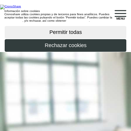
Información sobre cookies
Cronoshare utiliza cookies propias y de terceros para fines analíticos. Puedes
aceptar todas las cookies pulsando el botón “Permitir todas”. Puedes cambiar la
MENU
configuración
, y/o rechazar, así como obtener
más información
.