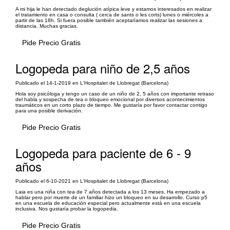
A mi hija le han detectado deglución atípica leve y estamos interesados en realizar
el tratamiento en casa o consulta ( cerca de sants o les corts) lunes o miércoles a
partir de las 18h. Si fuera posible también aceptaríamos realizar las sesiones a
distancia. Muchas gracias.
Pide Precio Gratis
Logopeda para niño de 2,5 años
Publicado el 14-1-2019 en L'Hospitalet de Llobregat (Barcelona)
Hola soy psicóloga y tengo un caso de un niño de 2, 5 años con importante retraso
del habla y sospecha de tea o bloqueo emocional por diversos acontecimientos
traumáticos en un corto plazo de tiempo. Me gustaría por favor contactar contigo
para una posible derivación.
Pide Precio Gratis
Logopeda para paciente de 6 - 9
años
Publicado el 6-10-2021 en L'Hospitalet de Llobregat (Barcelona)
Laia es una niña con tea de 7 años detectada a los 13 meses. Ha empezado a
hablar pero por muerte de un familiar hizo un bloqueo en su desarrollo. Curso p5
en una escuela de educación especial pero actualmente está en una escuela
inclusiva. Nos gustaría probar la logopedia.
Pide Precio Gratis