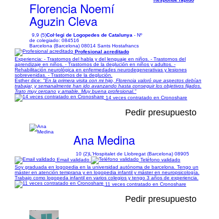
Florencia Noemí
Aguzin Cleva
9,9 (5)
Col·legi de Logopedes de Catalunya
- Nº
de colegiado: 084516
Barcelona (Barcelona) 08014 Sants Hostafrancs
Profesional acreditado
Experiencia: - Trastornos del habla y del lenguaje en niños. - Trastornos del
aprendizaje en niños. - Trastornos de la deglución en niños y adultos. -
Rehabilitación neurológica en enfermedades neurodegenerativas y lesiones
sobrevenidas. - Trastornos de la deglución.
Esther dice:
"En la primera visita con mi hijo, Florencia valoró que aspectos debían
trabajar, y semanalmente han ido avanzando hasta conseguir los objetivos fijados.
Trato muy cercano y amable. Muy buena profesional."
14 veces contratado en Cronoshare
Pedir presupuesto
Ana Medina
10 (2)
L'Hospitalet de Llobregat (Barcelona) 08905
Email validado
Teléfono validado
Soy graduada en logopedia en la universidad autónoma de barcelona. Tengo un
máster en atención temprana y en logopedia infantil y máster en neuropsicología.
Trabajo como logopeda infantil en varios colegios y tengo 3 años de experiencia.
11 veces contratado en Cronoshare
Pedir presupuesto