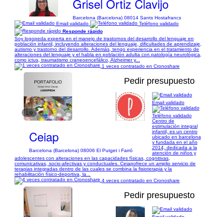
Grisel Ortiz Clavijo
Barcelona (Barcelona) 08014 Sants Hostafrancs
Email validado
Teléfono validado
Responde rápido
Soy logopeda experta en el manejo de trastornos del desarrollo del lenguaje en
población infantil, incluyendo alteraciones del lenguaje, dificultades de aprendizaje,
autismo y trastorno del desarrollo. Además, tengo experiencia en el tratamiento de
alteraciones del lenguaje y el habla en población adulta con patología neurológica,
como ictus, traumatismo craneoencefálico, Alzheimer y...
1 veces contratado en Cronoshare
Pedir presupuesto
Email validado
1/9
Teléfono validado
Centro de
estimulación integral
Ceiap
infantil, es un centro
ubicado en barcelona
y fundada en el año
2014, dedicada a la
Barcelona (Barcelona) 08006 El Putget i Farró
atención de niños y
adolescentes con alteraciones en las capacidades físicas, cognitivas,
comunicativas, socio-afectivas y conductuales. Ceiapofrece un amplio servicio de
terapias integradas dentro de las cuales se combina la fisioterapia y la
rehabilitación físico-deportiva, la...
4 veces contratado en Cronoshare
Pedir presupuesto
Email validado