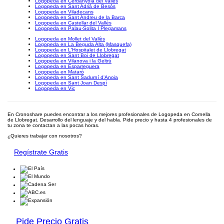
Logopeda en Cerdanyola del Vallès
Logopeda en Sant Adrià de Besòs
Logopeda en Viladecans
Logopeda en Sant Andreu de la Barca
Logopeda en Castellar del Vallès
Logopeda en Palau-Solita I Plegamans
Logopeda en Mollet del Vallès
Logopeda en La Beguda Alta (Masquefa)
Logopeda en L'Hospitalet de Llobregat
Logopeda en Sant Boi de Llobregat
Logopeda en Vilanova i la Geltrú
Logopeda en Esparreguera
Logopeda en Mataró
Logopeda en Sant Sadurní d'Anoia
Logopeda en Sant Joan Despí
Logopeda en Vic
En Cronoshare puedes encontrar a los mejores profesionales de Logopeda en Cornella
de Llobregat. Desarrollo del lenguaje y del habla. Pide precio y hasta 4 profesionales de
tu zona te contactan a las pocas horas.
¿Quieres trabajar con nosotros?
Regístrate Gratis
Pide Precio Gratis