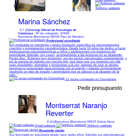
1/11
Teléfono validado
Marina Sánchez
9,7 (6)
Col·legi Oficial de Psicologia de
Catalunya
- Nº de colegiado: 32509
Barcelona (Barcelona) 08038 Parc de Montjuïc
Profesional acreditado
Soy graduada en psicología y poseo formación específica en psicopedagogía,
coaching y programación neurolingüística. Desde hace 10 años me dedico a hacer
reeducaciones psicopedagógicas a niños y adolescentes con trastornos del
aprendizaje. Además, soy coach, acompañando a las personas en su desarrollo.
Ferran dice:
"Estamos muy contentos, por los puntos mencionados anteriormente, y
por la manera de trabajar con nuestra hija, que hace que sus sesiones con ella
sean agradables, divertidas y productivas a la vez, ademas de usar su tiempo
personal no remunerado para contactar con el colegio y trabajar conjuntamente
siguiendo un plan de estudio y aprendizaje que se adecue a la situacion de la
niña. "
21 veces contratado en Cronoshare
Pedir presupuesto
Montserrat Naranjo
Reverter
8 (11)
Barcelona (Barcelona) 08025 Gràcia Nova
Email validado
Teléfono validado
Responde rápido
Soy licenciada en psicología desde hace varios años. Además soy psicoterapeuta