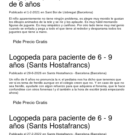
de 6 años
Publicado el 1-2-2021 en Sant Boi de Llobregat (Barcelona)
El niño aparentemente no tiene ningún problema, es alegre muy movido le gustan
los dibujos animados de la tele y se ríe y los aplaude. Es muy hábil montando
figuras de juguete. Es muy simpático y cariñoso. Por otro lado tiene muy mal genio
cuando se enfada y pega a todo el que tiene al rededor y desparrama todos los
juguetes que tiene a mano.
Pide Precio Gratis
Logopeda para paciente de 6 - 9
años (Sants Hostafrancs)
Publicado el 29-6-2026 en Sants Hostafrancs - Barcelona (Barcelona)
Un niño de 6 años no pronuncia la rr, el pediatra nos ha dicho que tenemos que
ver si es tema de frenillo aunque en el colegio creen que no. Y en caso de que no
sea frenillo, ayudarle con algún refuerzo para que adquiera el fonema, que le hace
confundirse con otros fonemas l y d también a la hora de escribir (está empezando
ahora)
Pide Precio Gratis
Logopeda para paciente de 6 - 9
años (Sants Hostafrancs)
Publicado el 27-2-2022 en Sants Hostafrancs - Barcelona (Barcelona)