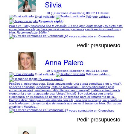
Silvia
10 (3)
Barcelona (Barcelona) 08032 El Carmel
Email validado
Teléfono validado
Responde rápido
Pilar dice:
"Muy satisfecha con la elección. Es una gran profesional y mi nieta está
encantada con ella, le hace las sesiones muy amenas y está evolucionando muy
bien. Recomendable 100%."
10 veces contratado en Cronoshare
Pedir presupuesto
Anna Palero
10 (9)
Barcelona (Barcelona) 08024 La Salut
Email validado
Teléfono validado
Responde rápido
Psicóloga, psicoterapeuta. Estás atravesando una etapa complicada en tu vida?,
padeces ansiedad, desánimo, falta de motivación?. Tienes dificultades para
encontrar pareja?, problemas o dificultades con tu pareja?, habéis entrado en la
monotonía o se ha apagado esa “chispa” inicial? Soy psicóloga con amplia
experiencia en el análisis de personas, en terapias para el tratamiento de la...
Carolina dice:
"Aunque no me atiendo con ella, sino con su colega, muy contenta
con la elección. Llevan un tipo de terapia que me está haciendo bien. Son super
amables y flexibles..."
17 veces contratado en Cronoshare
Pedir presupuesto