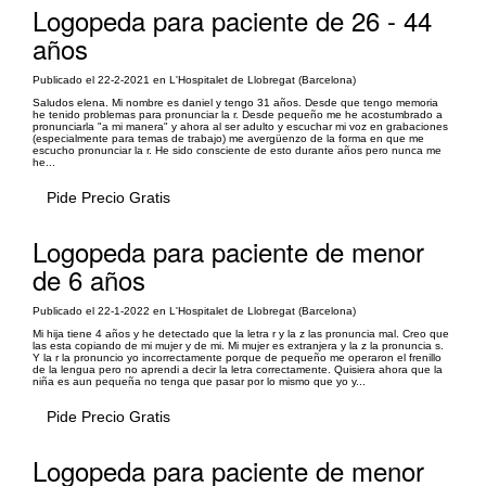
Logopeda para paciente de 26 - 44
años
Publicado el 22-2-2021 en L'Hospitalet de Llobregat (Barcelona)
Saludos elena. Mi nombre es daniel y tengo 31 años. Desde que tengo memoria
he tenido problemas para pronunciar la r. Desde pequeño me he acostumbrado a
pronunciarla "a mi manera" y ahora al ser adulto y escuchar mi voz en grabaciones
(especialmente para temas de trabajo) me avergüenzo de la forma en que me
escucho pronunciar la r. He sido consciente de esto durante años pero nunca me
he...
Pide Precio Gratis
Logopeda para paciente de menor
de 6 años
Publicado el 22-1-2022 en L'Hospitalet de Llobregat (Barcelona)
Mi hija tiene 4 años y he detectado que la letra r y la z las pronuncia mal. Creo que
las esta copiando de mi mujer y de mi. Mi mujer es extranjera y la z la pronuncia s.
Y la r la pronuncio yo incorrectamente porque de pequeño me operaron el frenillo
de la lengua pero no aprendi a decir la letra correctamente. Quisiera ahora que la
niña es aun pequeña no tenga que pasar por lo mismo que yo y...
Pide Precio Gratis
Logopeda para paciente de menor