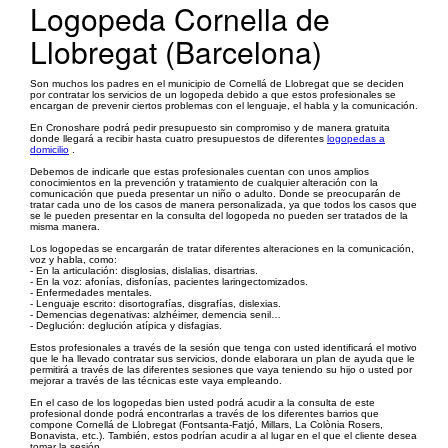
Logopeda Cornella de
Llobregat (Barcelona)
Son muchos los padres en el municipio de Cornellá de Llobregat que se deciden
por contratar los servicios de un logopeda debido a que estos profesionales se
encargan de prevenir ciertos problemas con el lenguaje, el habla y la comunicación.
En Cronoshare podrá pedir presupuesto sin compromiso y de manera gratuita
donde llegará a recibir hasta cuatro presupuestos de diferentes
logopedas a
domicilio
.
Debemos de indicarle que estas profesionales cuentan con unos amplios
conocimientos en la prevención y tratamiento de cualquier alteración con la
comunicación que pueda presentar un niño o adulto. Donde se preocuparán de
tratar cada uno de los casos de manera personalizada, ya que todos los casos que
se le pueden presentar en la consulta del logopeda no pueden ser tratados de la
misma manera.
Los logopedas se encargarán de tratar diferentes alteraciones en la comunicación,
voz y habla, como:
- En la articulación: disglosias, dislalias, disartrias.
- En la voz: afonías, disfonías, pacientes laringectomizados.
- Enfermedades mentales.
- Lenguaje escrito: disortografías, disgrafías, dislexias.
- Demencias degenativas: alzhéimer, demencia senil…
- Deglución: deglución atípica y disfagias.
Estos profesionales a través de la sesión que tenga con usted identificará el motivo
que le ha llevado contratar sus servicios, donde elaborara un plan de ayuda que le
permitirá a través de las diferentes sesiones que vaya teniendo su hijo o usted por
mejorar a través de las técnicas este vaya empleando.
En el caso de los logopedas bien usted podrá acudir a la consulta de este
profesional donde podrá encontrarlas a través de los diferentes barrios que
compone Cornellá de Llobregat (Fontsanta-Fatjó, Millars, La Colònia Rosers,
Bonavista, etc.). También, estos podrían acudir a al lugar en el que el cliente desea
tomar la sesión.