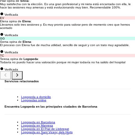
Pilar opina de
Silvia
:
Muy satisfecha con la elección. Es una gran profesional y mi nieta está encantada con ella, le
hace las sesiones muy amenas y está evolucionando muy bien. Recomendable 100%.
Verificada
EV
Elena opina de
Elena
:
Llevamos solo tres sesiones y. Es muy pronto para valorar pero de momento creo que hemos
acertado
Verificada
GG
Gema opina de
Elena
:
El proceso con Elena fue de mucha utilidad, sencillo de seguir y con un trato muy agradable.
Verificada
TC
Teresa opina de
Logopeda
:
Todavía no puedo hacer una valoración porque mi mujer todavía no ha salido del hospital
Verificada
Servicios relacionados
Logopeda a domicilio
Logopedas online
Encuentra Logopeda en las principales ciudades de Barcelona
Logopeda en Barcelona
Logopeda en Manresa
Logopeda en El Prat de Llobregat
Logopeda en Sant Vicenç dels Horts