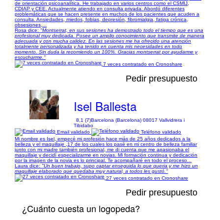
de orientación psicoanalítica. He trabajado en varios centros como el CSMIJ,
CDIAP y CEE. Actualmente atiendo en consulta privada. Abordó diferentes
problemáticas que se hacen presente en muchos de los pacientes que acuden a
consulta. Ansiedades, miedos, fobias, depresión, fibromialgia, fatiga crónica,
obsesiones,...
Rosa dice:
"Montserrat, en sus sesiones ha demostrado todo el tiempo que es una
profesional muy dedicada. Posee un amplio conocimiento que transmite de manera
adecuada y con mucha calidez. En las sesiones me ha ofrecido una atención
totalmente personalizada y ha tenido en cuenta mis necesidades en todo
momento. Sin duda la recomiendo un 100%. Gracias montserrat por ayudarme y
escucharme."
7 veces contratado en Cronoshare
Pedir presupuesto
Isel Ballesta
8,1 (7)
Barcelona (Barcelona) 08017 Vallvidrera i
Tibidabo
Email validado
Teléfono validado
Mi nombre es Isel, empecé mi profesión hace más de 25 años dedicados a la
belleza y el maquillaje ,17 de los cuales los pasé en mi centro de belleza familiar
junto con mi madre también profesional, me di cuenta que me apasionaba el
maquillaje y decidí especializarme en novias. Mi formación continua y dedicación
por la imagen de la novia es lo principal. Te acompañaré en todo el proceso...
Laura dice:
"Un buen trabajo, supo captar enseguida lo que queria y me hizo un
maquillaje elaborado que quedaba muy natural, a todos les gustó."
27 veces contratado en Cronoshare
Pedir presupuesto
¿Cuánto cuesta un logopeda?