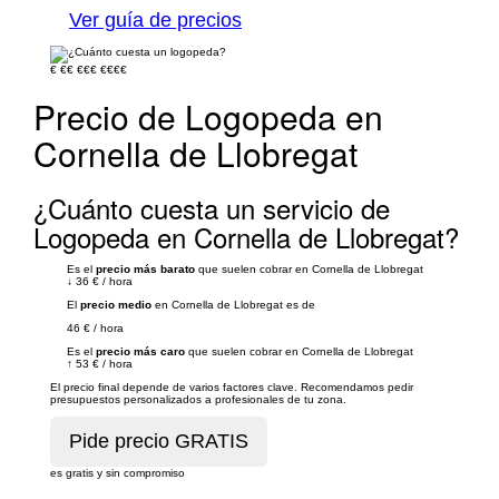
Ver guía de precios
€
€€
€€€
€€€€
Precio de Logopeda en
Cornella de Llobregat
¿Cuánto cuesta un servicio de
Logopeda en Cornella de Llobregat?
Es el
precio más barato
que suelen cobrar en Cornella de Llobregat
↓
36 €
/
hora
El
precio medio
en Cornella de Llobregat es de
46 €
/
hora
Es el
precio más caro
que suelen cobrar en Cornella de Llobregat
↑
53 €
/
hora
El precio final depende de varios factores clave. Recomendamos pedir
presupuestos personalizados a profesionales de tu zona.
es gratis y sin compromiso