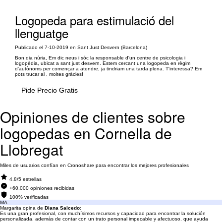
Logopeda para estimulació del
llenguatge
Publicado el 7-10-2019 en Sant Just Desvern (Barcelona)
Bon dia núria, Em dic neus i sóc la responsable d'un centre de psicologia i
logopèdia, ubicat a sant just desvern. Estem cercant una logopeda en règim
d'autònoms per començar a atendre, ja tindriam una tarda plena. T'interessa? Em
pots trucar al , moltes gràcies!
Pide Precio Gratis
Opiniones de clientes sobre
logopedas en Cornella de
Llobregat
Miles de usuarios confían en Cronoshare para encontrar los mejores profesionales
4.8/5 estrellas
+60.000 opiniones recibidas
100% verificadas
MA
Margarita opina de
Diana Salcedo
:
Es una gran profesional, con muchísimos recursos y capacidad para encontrar la solución
personalizada, además de contar con un trato personal impecable y afectuoso, que ayuda