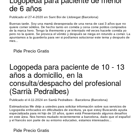
de 6 años
Publicado el 27-4-2020 en Sant Boi de Llobregat (Barcelona)
Buenas tarde. Soy una mamá desesperada de una nena de casi 3 años que no
quiere comer sólidos. De hecho tanto en comida y cena come potitos comprados
de la marca hero. Tengo la thermomix y ye intentado mil veces hacerle comida yo
pero no la quiere. Se provoca el vómito y después se niega en rotundo a comer. La
apuntamos a la guardería para ver si podíamos solucionar este tema y después de
mes...
Pide Precio Gratis
Logopeda para paciente de 10 - 13
años a domicilio, en la
consulta/despacho del profesional
(Sarrià Pedralbes)
Publicado el 4-11-2024 en Sarrià Pedralbes - Barcelona (Barcelona)
Estimados/as Me dirijo a ustedes para solicitar información sobre sus servicios de
Logopedia enfocados en dificultades de escritura, ya que estoy Buscando ayuda
especializada para mi hijo de 10 años, quien está Presentando algunos desafíos
en este área. Nos hemos mudado recientemente a barcelona, dado que el español
y el francés son parte de su entorno educativo, estamos interesados...
Pide Precio Gratis