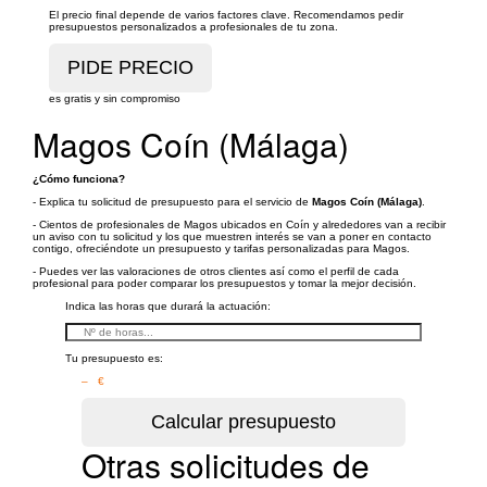
El precio final depende de varios factores clave. Recomendamos pedir
presupuestos personalizados a profesionales de tu zona.
es gratis y sin compromiso
Magos Coín (Málaga)
¿Cómo funciona?
- Explica tu solicitud de presupuesto para el servicio de
Magos Coín (Málaga)
.
- Cientos de profesionales de Magos ubicados en Coín y alrededores van a recibir
un aviso con tu solicitud y los que muestren interés se van a poner en contacto
contigo, ofreciéndote un presupuesto y tarifas personalizadas para Magos.
- Puedes ver las valoraciones de otros clientes así como el perfil de cada
profesional para poder comparar los presupuestos y tomar la mejor decisión.
Indica las horas que durará la actuación:
Tu presupuesto es:
– €
Otras solicitudes de