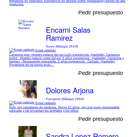
limpiadora en viviendas. Experiencia en tiendas online (prestashop) dando de alta
productos.
Pedir presupuesto
Encarni Salas
Ramirez
Guaro (Málaga) 29108
Email validado
Camarera piso. Hoteles palacio del sol.1año experiencia. (marbella). Camarera
bufett . Hoteles palacio costa del sol. 5 años experiencia . (marbella). Camarera y
barman . Restaurante parpadella. 2 años experiencia . Cañada. (marbella).
Propietaria de mi propio ercio ...
Pedir presupuesto
Dolores Arjona
Fuengirola (Málaga) 29640
Email validado
Hola, soy estudiante de medicina. Tengo 22 años, soy una joven responsable,
educada y me encantan los animales y los niños.
Pedir presupuesto
Sandra Lopez Romero