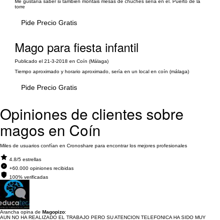
Me gustaría saber si también montáis mesas de chuches sería en el. Puerto de la
torre
Pide Precio Gratis
Mago para fiesta infantil
Publicado el 21-3-2018 en Coín (Málaga)
Tiempo aproximado y horario aproximado, sería en un local en coín (málaga)
Pide Precio Gratis
Opiniones de clientes sobre
magos en Coín
Miles de usuarios confían en Cronoshare para encontrar los mejores profesionales
4.8/5 estrellas
+60.000 opiniones recibidas
100% verificadas
Arancha opina de
Magopizo
:
AUN NO HA REALIZADO EL TRABAJO PERO SU ATENCION TELEFONICA HA SIDO MUY