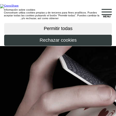
Información sobre cookies
Cronoshare utiliza cookies propias y de terceros para fines analíticos. Puedes
aceptar todas las cookies pulsando el botón “Permitir todas”. Puedes cambiar la
MENU
configuración
, y/o rechazar, así como obtener
más información
.