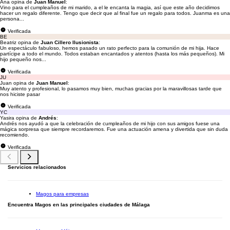
Ana opina de
Juan Manuel
:
Vino para el cumpleaños de mi marido, a el le encanta la magia, así que este año decidimos
hacer un regalo diferente. Tengo que decir que al final fue un regalo para todos. Juanma es una
persona...
Verificada
BE
Beatriz opina de
Juan Cillero Ilusionista
:
Un espectáculo fabuloso, hemos pasado un rato perfecto para la comunión de mi hija. Hace
partícipe a todo el mundo. Todos estaban encantados y atentos (hasta los más pequeños). Mi
hijo pequeño nos...
Verificada
JU
Juan opina de
Juan Manuel
:
Muy atento y profesional, lo pasamos muy bien, muchas gracias por la maravillosas tarde que
nos hiciste pasar
Verificada
YC
Yasira opina de
Andrés
:
Andrés nos ayudó a que la celebración de cumpleaños de mi hijo con sus amigos fuese una
mágica sorpresa que siempre recordaremos. Fue una actuación amena y divertida que sin duda
recomiendo.
Verificada
Servicios relacionados
Magos para empresas
Encuentra Magos en las principales ciudades de Málaga