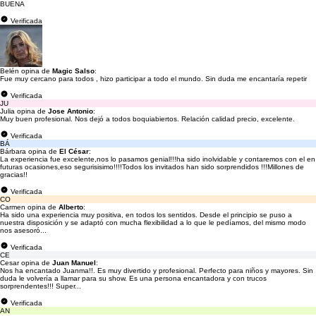
BUENA
Verificada
Belén opina de
Magic Salso
:
Fue muy cercano para todos , hizo participar a todo el mundo. Sin duda me encantaría repetir
Verificada
JU
Julia opina de
Jose Antonio
:
Muy buen profesional. Nos dejó a todos boquiabiertos. Relación calidad precio, excelente.
Verificada
BÁ
Bárbara opina de
El César
:
La experiencia fue excelente,nos lo pasamos genial!!!ha sido inolvidable y contaremos con el en
futuras ocasiones,eso segurisisimo!!!!Todos los invitados han sido sorprendidos !!!Millones de
gracias!!
Verificada
CO
Carmen opina de
Alberto
:
Ha sido una experiencia muy positiva, en todos los sentidos. Desde el principio se puso a
nuestra disposición y se adaptó con mucha flexibilidad a lo que le pedíamos, del mismo modo
nos asesoró...
Verificada
CE
Cesar opina de
Juan Manuel
:
Nos ha encantado Juanma!!. Es muy divertido y profesional. Perfecto para niños y mayores. Sin
duda le volvería a llamar para su show. Es una persona encantadora y con trucos
sorprendentes!!! Super...
Verificada
AN