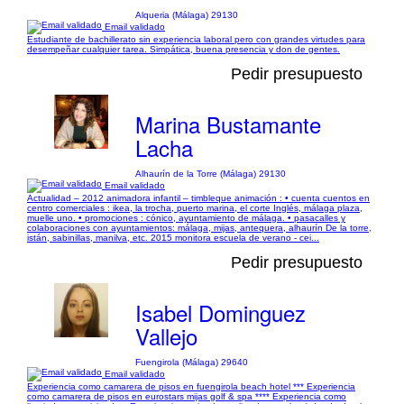
Alqueria (Málaga) 29130
Email validado
Estudiante de bachillerato sin experiencia laboral pero con grandes virtudes para
desempeñar cualquier tarea. Simpática, buena presencia y don de gentes.
Pedir presupuesto
Marina Bustamante
Lacha
Alhaurín de la Torre (Málaga) 29130
Email validado
Actualidad – 2012 animadora infantil – timbleque animación : • cuenta cuentos en
centro comerciales : ikea, la trocha, puerto marina, el corte Inglés, málaga plaza,
muelle uno. • promociones : cónico, ayuntamiento de málaga. • pasacalles y
colaboraciones con ayuntamientos: málaga, mijas, antequera, alhaurín De la torre,
istán, sabinillas, manilva, etc. 2015 monitora escuela de verano - cei...
Pedir presupuesto
Isabel Dominguez
Vallejo
Fuengirola (Málaga) 29640
Email validado
Experiencia como camarera de pisos en fuengirola beach hotel *** Experiencia
como camarera de pisos en eurostars mijas golf & spa **** Experiencia como