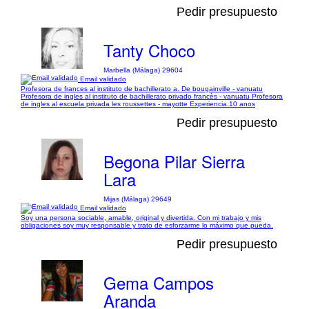
Pedir presupuesto
Tanty Choco
Marbella (Málaga) 29604
Email validado
Profesora de frances al instituto de bachillerato a. De bougainville - vanuatu
Profesora de ingles al instituto de bachillerato privado francès - vanuatu Profesora
de ingles al escuela privada les roussettes - mayotte Experiencia.10 anos
Pedir presupuesto
Begona Pilar Sierra
Lara
Mijas (Málaga) 29649
Email validado
Soy una persona sociable, amable, original y divertida. Con mi trabajo y mis
obligaciones soy muy responsable y trato de esforzarme lo máximo que pueda.
Pedir presupuesto
Gema Campos
Aranda