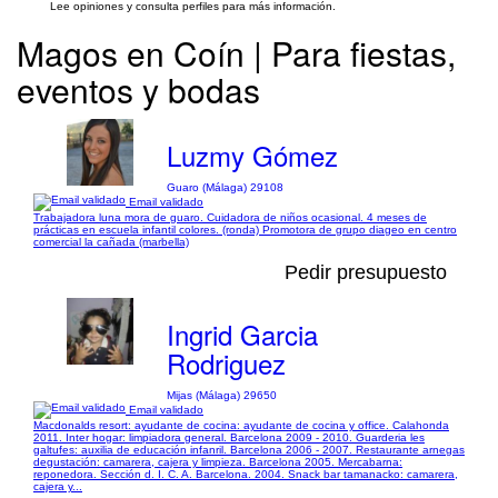
Lee opiniones y consulta perfiles para más información.
Magos en Coín | Para fiestas,
eventos y bodas
Luzmy Gómez
Guaro (Málaga) 29108
Email validado
Trabajadora luna mora de guaro. Cuidadora de niños ocasional. 4 meses de
prácticas en escuela infantil colores. (ronda) Promotora de grupo diageo en centro
comercial la cañada (marbella)
Pedir presupuesto
Ingrid Garcia
Rodriguez
Mijas (Málaga) 29650
Email validado
Macdonalds resort: ayudante de cocina: ayudante de cocina y office. Calahonda
2011. Inter hogar: limpiadora general. Barcelona 2009 - 2010. Guarderia les
galtufes: auxilia de educación infanril. Barcelona 2006 - 2007. Restaurante arnegas
degustación: camarera, cajera y limpieza. Barcelona 2005. Mercabarna:
reponedora. Sección d. I. C. A. Barcelona. 2004. Snack bar tamanacko: camarera,
cajera y...