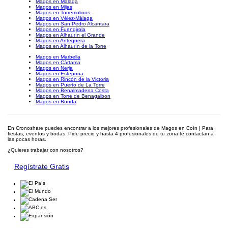
Magos en Málaga
Magos en Mijas
Magos en Torremolinos
Magos en Vélez-Málaga
Magos en San Pedro Alcantara
Magos en Fuengirola
Magos en Alhaurín el Grande
Magos en Antequera
Magos en Alhaurín de la Torre
Magos en Marbella
Magos en Cártama
Magos en Nerja
Magos en Estepona
Magos en Rincón de la Victoria
Magos en Puerto de La Torre
Magos en Benalmadena Costa
Magos en Torre de Benagalbon
Magos en Ronda
En Cronoshare puedes encontrar a los mejores profesionales de Magos en Coín | Para
fiestas, eventos y bodas. Pide precio y hasta 4 profesionales de tu zona te contactan a
las pocas horas.
¿Quieres trabajar con nosotros?
Regístrate Gratis