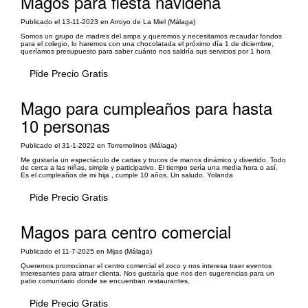
Magos para fiesta navideña
Publicado el 13-11-2023 en Arroyo de La Miel (Málaga)
Somos un grupo de madres del ampa y queremos y necesitamos recaudar fondos
para el colegio, lo haremos con una chocolatada el próximo día 1 de diciembre,
queríamos presupuesto para saber cuánto nos saldría sus servicios por 1 hora
Pide Precio Gratis
Mago para cumpleaños para hasta
10 personas
Publicado el 31-1-2022 en Torremolinos (Málaga)
Me gustaría un espectáculo de cartas y trucos de manos dinámico y divertido. Todo
de cerca a las niñas, simple y participativo. El tiempo sería una media hora o así.
Es el cumpleaños de mi hija , cumple 10 años. Un saludo. Yolanda
Pide Precio Gratis
Magos para centro comercial
Publicado el 11-7-2025 en Mijas (Málaga)
Queremos promocionar el centro comercial el zoco y nos interesa traer eventos
interesantes para atraer clienta. Nos gustaría que nos den sugerencias para un
patio comunitario donde se encuentran restaurantes.
Pide Precio Gratis