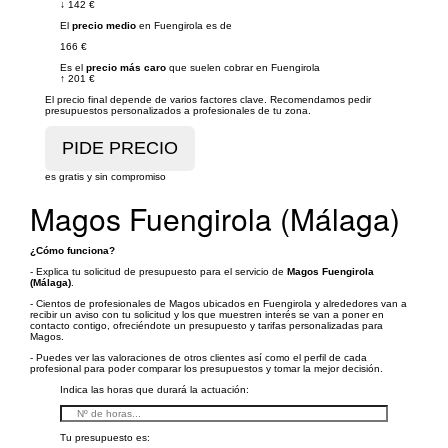
↓
142 €
El
precio medio
en Fuengirola es de
166 €
Es el
precio más caro
que suelen cobrar en Fuengirola
↑
201 €
El precio final depende de varios factores clave. Recomendamos pedir
presupuestos personalizados a profesionales de tu zona.
es gratis y sin compromiso
Magos Fuengirola (Málaga)
¿Cómo funciona?
- Explica tu solicitud de presupuesto para el servicio de
Magos Fuengirola
(Málaga)
.
- Cientos de profesionales de Magos ubicados en Fuengirola y alrededores van a
recibir un aviso con tu solicitud y los que muestren interés se van a poner en
contacto contigo, ofreciéndote un presupuesto y tarifas personalizadas para
Magos.
- Puedes ver las valoraciones de otros clientes así como el perfil de cada
profesional para poder comparar los presupuestos y tomar la mejor decisión.
Indica las horas que durará la actuación:
Tu presupuesto es: