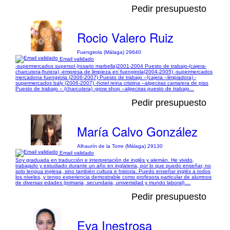
Pedir presupuesto
Rocio Valero Ruiz
Fuengirola (Málaga) 29640
Email validado
-supermercados supersol (rosario marbella)2001-2004 Puesto de trabajo-(cajera-
charcutera-frutera) -empresa de limpieza en fuengirola(2004-2005) -supermercados
mercadona fuengirola (2006-2007) Puesto de trabajo –(cajera –limpiadora) -
supermercados baly (2006-2007) -hotel reina cristina –algeciras camarera de piso
Puesto de trabajo – (charcutera) -grow shop –algeciras puesto de trabajo...
Pedir presupuesto
María Calvo González
Alhaurín de la Torre (Málaga) 29130
Email validado
Soy graduada en traducción e interpretación de inglés y alemán. He vivido,
trabajado y estudiado durante un año en inglaterra, por lo que puedo enseñar, no
solo lengua inglesa, sino también cultura e historia. Puedo enseñar inglés a todos
los niveles, y tengo experiencia demostrable como profesora particular de alumnos
de diversas edades (primaria, secundaria, universidad y mundo laboral)....
Pedir presupuesto
Eva Inestrosa