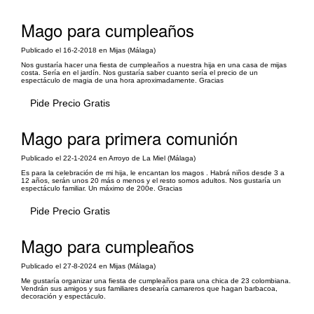
Mago para cumpleaños
Publicado el 16-2-2018 en Mijas (Málaga)
Nos gustaría hacer una fiesta de cumpleaños a nuestra hija en una casa de mijas
costa. Sería en el jardín. Nos gustaría saber cuanto sería el precio de un
espectáculo de magia de una hora aproximadamente. Gracias
Pide Precio Gratis
Mago para primera comunión
Publicado el 22-1-2024 en Arroyo de La Miel (Málaga)
Es para la celebración de mi hija, le encantan los magos . Habrá niños desde 3 a
12 años, serán unos 20 más o menos y el resto somos adultos. Nos gustaría un
espectáculo familiar. Un máximo de 200e. Gracias
Pide Precio Gratis
Mago para cumpleaños
Publicado el 27-8-2024 en Mijas (Málaga)
Me gustaría organizar una fiesta de cumpleaños para una chica de 23 colombiana.
Vendrán sus amigos y sus familiares desearía camareros que hagan barbacoa,
decoración y espectáculo.