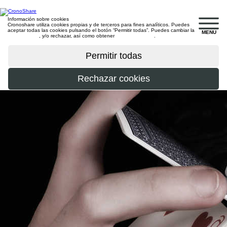
Información sobre cookies
Cronoshare utiliza cookies propias y de terceros para fines analíticos. Puedes
aceptar todas las cookies pulsando el botón “Permitir todas”. Puedes cambiar la
MENU
configuración
, y/o rechazar, así como obtener
más información
.