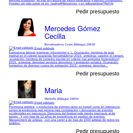
algunas ocasiones, ya que soy autora de varios publicados y disfruto contándolos.
Pueden ver más sobre mí en: /author#!libros/cnec y en /albarainbow?Ref=hl
Pedir presupuesto
Mercedes Gómez
Cecilla
Benalmadena Costa (Málaga) 29630
Email validado
Experiencia laboral -empresa: educajunior s. L. Ocupación: monitora de aula
matinal en el colegio jacaranda (benalmádena) 2015. -empresa: catering el cantaro.
-ocupación: monitora de comedor escolar en colegio mar argentea (torremolinos)
2015. -empresa: deportae servicios deportivos y animación turística. Ocupación:
formadora de diversos cursos de animación 2015. -empresa: deportae...
Pedir presupuesto
Maria
Marbella (Málaga) 29604
Email validado
Promotora artistica, y productora de eventos tanto en españ como en marruecos,
somos la productora que genera mas contratacion y decoracion de eventos
occidentales en marruecos. Dorectora del festival gale menko internacio al de
tanger . Y con mas de 12 años de experiencia en gestion de eventos.
Management de artistas , con una carter a de mas de 1000 artistas de todos los
ambitos.
Pedir presupuesto