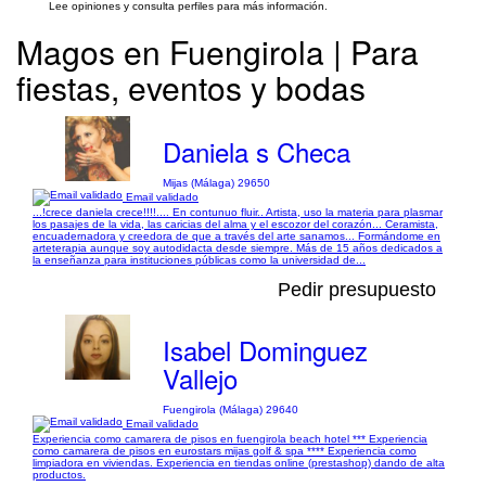
Lee opiniones y consulta perfiles para más información.
Magos en Fuengirola | Para
fiestas, eventos y bodas
Daniela s Checa
Mijas (Málaga) 29650
Email validado
...!crece daniela crece!!!!.... En contunuo fluir.. Artista, uso la materia para plasmar
los pasajes de la vida, las caricias del alma y el escozor del corazón... Ceramista,
encuadernadora y creedora de que a través del arte sanamos... Formándome en
arteterapia aunque soy autodidacta desde siempre. Más de 15 años dedicados a
la enseñanza para instituciones públicas como la universidad de...
Pedir presupuesto
Isabel Dominguez
Vallejo
Fuengirola (Málaga) 29640
Email validado
Experiencia como camarera de pisos en fuengirola beach hotel *** Experiencia
como camarera de pisos en eurostars mijas golf & spa **** Experiencia como
limpiadora en viviendas. Experiencia en tiendas online (prestashop) dando de alta
productos.