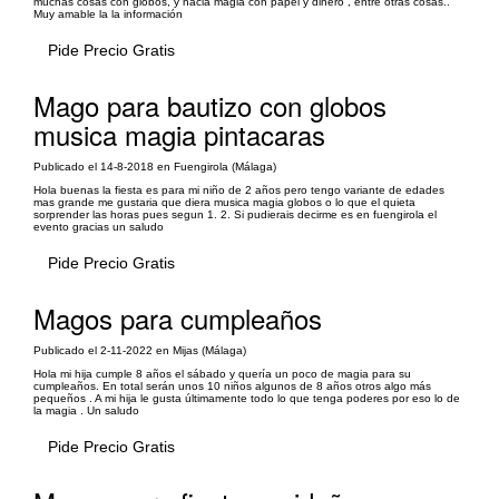
muchas cosas con globos, y hacia magia con papel y dinero , entre otras cosas..
Muy amable la la información
Pide Precio Gratis
Mago para bautizo con globos
musica magia pintacaras
Publicado el 14-8-2018 en Fuengirola (Málaga)
Hola buenas la fiesta es para mi niño de 2 años pero tengo variante de edades
mas grande me gustaria que diera musica magia globos o lo que el quieta
sorprender las horas pues segun 1. 2. Si pudierais decirme es en fuengirola el
evento gracias un saludo
Pide Precio Gratis
Magos para cumpleaños
Publicado el 2-11-2022 en Mijas (Málaga)
Hola mi hija cumple 8 años el sábado y quería un poco de magia para su
cumpleaños. En total serán unos 10 niños algunos de 8 años otros algo más
pequeños . A mi hija le gusta últimamente todo lo que tenga poderes por eso lo de
la magia . Un saludo
Pide Precio Gratis