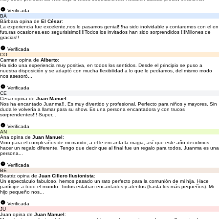
Verificada
BÁ
Bárbara opina de
El César
:
La experiencia fue excelente,nos lo pasamos genial!!!ha sido inolvidable y contaremos con el en
futuras ocasiones,eso segurisisimo!!!!Todos los invitados han sido sorprendidos !!!Millones de
gracias!!
Verificada
CO
Carmen opina de
Alberto
:
Ha sido una experiencia muy positiva, en todos los sentidos. Desde el principio se puso a
nuestra disposición y se adaptó con mucha flexibilidad a lo que le pedíamos, del mismo modo
nos asesoró...
Verificada
CE
Cesar opina de
Juan Manuel
:
Nos ha encantado Juanma!!. Es muy divertido y profesional. Perfecto para niños y mayores. Sin
duda le volvería a llamar para su show. Es una persona encantadora y con trucos
sorprendentes!!! Super...
Verificada
AN
Ana opina de
Juan Manuel
:
Vino para el cumpleaños de mi marido, a el le encanta la magia, así que este año decidimos
hacer un regalo diferente. Tengo que decir que al final fue un regalo para todos. Juanma es una
persona...
Verificada
BE
Beatriz opina de
Juan Cillero Ilusionista
:
Un espectáculo fabuloso, hemos pasado un rato perfecto para la comunión de mi hija. Hace
partícipe a todo el mundo. Todos estaban encantados y atentos (hasta los más pequeños). Mi
hijo pequeño nos...
Verificada
JU
Juan opina de
Juan Manuel
: