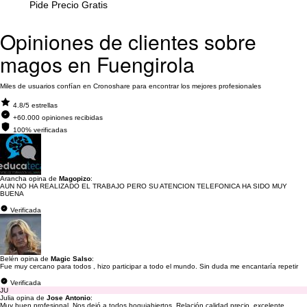
Pide Precio Gratis
Opiniones de clientes sobre
magos en Fuengirola
Miles de usuarios confían en Cronoshare para encontrar los mejores profesionales
4.8/5 estrellas
+60.000 opiniones recibidas
100% verificadas
Arancha opina de
Magopizo
:
AUN NO HA REALIZADO EL TRABAJO PERO SU ATENCION TELEFONICA HA SIDO MUY
BUENA
Verificada
Belén opina de
Magic Salso
:
Fue muy cercano para todos , hizo participar a todo el mundo. Sin duda me encantaría repetir
Verificada
JU
Julia opina de
Jose Antonio
:
Muy buen profesional. Nos dejó a todos boquiabiertos. Relación calidad precio, excelente.