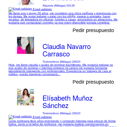
Alqueria (Málaga) 29130
Email validado
Me llamo eva y tengo 29 años, me considero una chica cariñosa y respetuosa con
los demas. Me gusta trabajar y estar con los niñ@s, pasear a animales, hacer
recados, de limpiadora en oficinas, hoteles o casas, reponedora en almacenes. Me
gustaría que contactaran conmigo ya que estoy disponible jornada completa.
Pedir presupuesto
Claudia Navarro
Carrasco
Torremolinos (Málaga) 29620
Hola, me llamo claudia y acabo de terminar bachillerato. Me gustaría trabajar ya
que acabo de terminar y mientras empiezo mi carrera me gustaría formarme
laboralmente trabajando con profesionales. Experiencia en trabajos de cara al
público, puedo mantener conversacio...
Pedir presupuesto
Elísabeth Muñoz
Sánchez
Torremolinos (Málaga) 29620
Email validado
Como profesora llevo años inventando y contando historias para educar de forma
lúdica. Junto a mi labor de profesora, me gustaría realizar cuentacuentos en