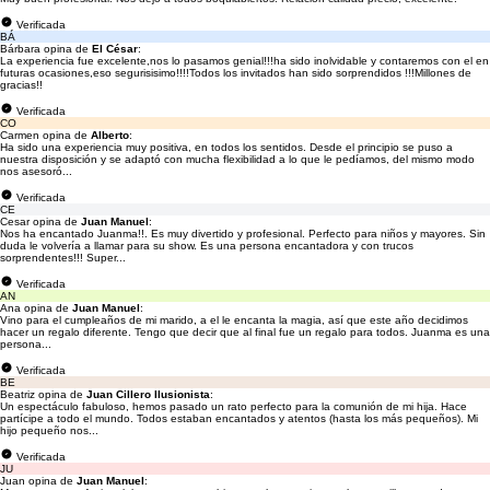
Verificada
BÁ
Bárbara opina de
El César
:
La experiencia fue excelente,nos lo pasamos genial!!!ha sido inolvidable y contaremos con el en
futuras ocasiones,eso segurisisimo!!!!Todos los invitados han sido sorprendidos !!!Millones de
gracias!!
Verificada
CO
Carmen opina de
Alberto
:
Ha sido una experiencia muy positiva, en todos los sentidos. Desde el principio se puso a
nuestra disposición y se adaptó con mucha flexibilidad a lo que le pedíamos, del mismo modo
nos asesoró...
Verificada
CE
Cesar opina de
Juan Manuel
:
Nos ha encantado Juanma!!. Es muy divertido y profesional. Perfecto para niños y mayores. Sin
duda le volvería a llamar para su show. Es una persona encantadora y con trucos
sorprendentes!!! Super...
Verificada
AN
Ana opina de
Juan Manuel
:
Vino para el cumpleaños de mi marido, a el le encanta la magia, así que este año decidimos
hacer un regalo diferente. Tengo que decir que al final fue un regalo para todos. Juanma es una
persona...
Verificada
BE
Beatriz opina de
Juan Cillero Ilusionista
:
Un espectáculo fabuloso, hemos pasado un rato perfecto para la comunión de mi hija. Hace
partícipe a todo el mundo. Todos estaban encantados y atentos (hasta los más pequeños). Mi
hijo pequeño nos...
Verificada
JU
Juan opina de
Juan Manuel
: