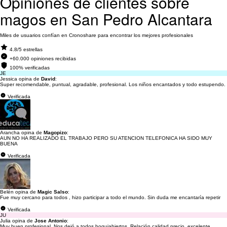
Opiniones de clientes sobre
magos en San Pedro Alcantara
Miles de usuarios confían en Cronoshare para encontrar los mejores profesionales
4.8/5 estrellas
+60.000 opiniones recibidas
100% verificadas
JE
Jessica opina de
David
:
Super recomendable, puntual, agradable, profesional. Los niños encantados y todo estupendo.
Verificada
Arancha opina de
Magopizo
:
AUN NO HA REALIZADO EL TRABAJO PERO SU ATENCION TELEFONICA HA SIDO MUY
BUENA
Verificada
Belén opina de
Magic Salso
:
Fue muy cercano para todos , hizo participar a todo el mundo. Sin duda me encantaría repetir
Verificada
JU
Julia opina de
Jose Antonio
:
Muy buen profesional. Nos dejó a todos boquiabiertos. Relación calidad precio, excelente.