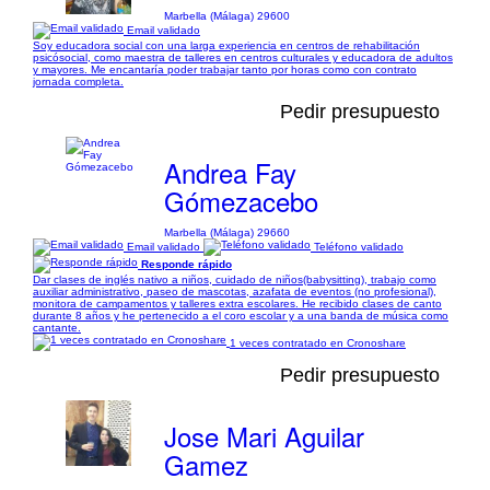
Marbella (Málaga) 29600
Email validado
Soy educadora social con una larga experiencia en centros de rehabilitación
psicósocial, como maestra de talleres en centros culturales y educadora de adultos
y mayores. Me encantaría poder trabajar tanto por horas como con contrato
jornada completa.
Pedir presupuesto
Andrea Fay
Gómezacebo
Marbella (Málaga) 29660
Email validado
Teléfono validado
Responde rápido
Dar clases de inglés nativo a niños, cuidado de niños(babysitting), trabajo como
auxiliar administrativo, paseo de mascotas, azafata de eventos (no profesional),
monitora de campamentos y talleres extra escolares. He recibido clases de canto
durante 8 años y he pertenecido a el coro escolar y a una banda de música como
cantante.
1 veces contratado en Cronoshare
Pedir presupuesto
Jose Mari Aguilar
Gamez