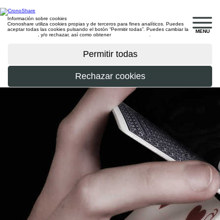
Información sobre cookies
Cronoshare utiliza cookies propias y de terceros para fines analíticos. Puedes
aceptar todas las cookies pulsando el botón “Permitir todas”. Puedes cambiar la
MENU
configuración
, y/o rechazar, así como obtener
más información
.