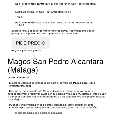
Es el
precio más barato
que suelen cobrar en San Pedro Alcantara
↓
142 €
El
precio medio
en San Pedro Alcantara es de
166 €
Es el
precio más caro
que suelen cobrar en San Pedro Alcantara
↑
194 €
El precio final depende de varios factores clave. Recomendamos pedir
presupuestos personalizados a profesionales de tu zona.
es gratis y sin compromiso
Magos San Pedro Alcantara
(Málaga)
¿Cómo funciona?
- Explica tu solicitud de presupuesto para el servicio de
Magos San Pedro
Alcantara (Málaga)
.
- Cientos de profesionales de Magos ubicados en San Pedro Alcantara y
alrededores van a recibir un aviso con tu solicitud y los que muestren interés se van
a poner en contacto contigo, ofreciéndote un presupuesto y tarifas personalizadas
para Magos.
- Puedes ver las valoraciones de otros clientes así como el perfil de cada
profesional para poder comparar los presupuestos y tomar la mejor decisión.
Indica las horas que durará la actuación: