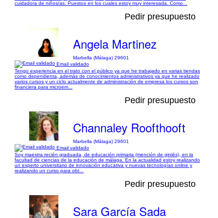
cuidadora de niños/as. Puestos en los cuales estoy muy interesada. Como...
Pedir presupuesto
Angela Martinez
Marbella (Málaga) 29601
Email validado
Tengo experiencia en el trato con el público ya que he trabajado en varias tiendas
como dependienta, además de conocimientos administrativos ya que he realizado
varios cursos y un ciclo actualmente de administración de empresa los cursos son
financiera para microem...
Pedir presupuesto
Channaley Roofthooft
Marbella (Málaga) 29601
Email validado
Soy maestra recién graduada, de educación primaria (mención de ginlés), en la
facultad de ciencias de la educación de málaga. En la actualidad estoy realizando
un experto universitario de innovación educativa y nuevas tecnologías online y
realizando un curso para obt...
Pedir presupuesto
Sara García Sada