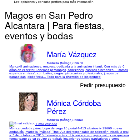
Lee opiniones y consulta perfiles para más información.
Magos en San Pedro
Alcantara | Para fiestas,
eventos y bodas
María Vázquez
Marbella (Málaga) 29670
Maricuxili animaciones, empresa dedicada a la animación infantil. Con más de 6
años en el sector. Tenemos personajes, cabezones, castillos hinchables... "somos
expertos en risas", con bailes, juegos, pintacaritas profesionales, juegos de
paracaídas, globoflexia... Todo para la diversión de los peques!
Pedir presupuesto
Mónica Córdoba
Pérez
Marbella (Málaga) 29660
Email validado
Mónica córdoba pérez Lope de vega 16 portal 4-413 albatros iv 29660 nueva
andalucía, marbella (málaga) Tfno: A/a del responsable de selección: Alcalá la real,
a 7 de octubre de 2015 Estimado sr./sra.: He visitado su página web y me gustaría
formar parte de su equipo de trabajo impartiendo clases particulares o como