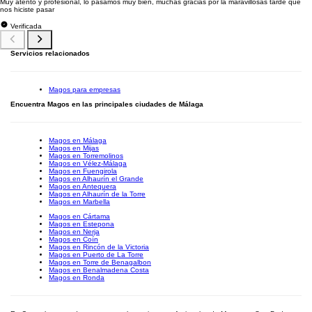
Muy atento y profesional, lo pasamos muy bien, muchas gracias por la maravillosas tarde que
nos hiciste pasar
Verificada
Servicios relacionados
Magos para empresas
Encuentra Magos en las principales ciudades de Málaga
Magos en Málaga
Magos en Mijas
Magos en Torremolinos
Magos en Vélez-Málaga
Magos en Fuengirola
Magos en Alhaurín el Grande
Magos en Antequera
Magos en Alhaurín de la Torre
Magos en Marbella
Magos en Cártama
Magos en Estepona
Magos en Nerja
Magos en Coín
Magos en Rincón de la Victoria
Magos en Puerto de La Torre
Magos en Torre de Benagalbon
Magos en Benalmadena Costa
Magos en Ronda