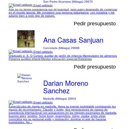
San Pedro Alcantara (Málaga) 29670
Email validado
Aún no no tengo experiencia por mi juventud, pero estoy deseando de comenzar
en el mundo laboral. Me considero una persona trabajadora, con iniciativa y me
adapto bien a todo tipo de trabajo.
Pedir presupuesto
Ana Casas Sanjuan
Cancelada (Málaga) 29688
Email validado
Graduado e. S. O Cursos: auxiliar de jardín de infancia Manipulador de alimentos
Primeros auxilios infantil Monitor educación especial Esteticista
Pedir presupuesto
Darian Moreno
Sanchez
Marbella (Málaga) 29602
Email validado
Espectáculos de magia en marbella. Haga su evento inolvidable contratando los
magos de recontramago. Claudio y guido, dos generaciones de magos de
experiencia internacional con actuaciones en los mejores escenarios de marbella,
buenos aires, londres, hong kong, guangzhou, tokyo, osaka, entre otras,
conocidos por su personal estilo y motivación: dominar el arte de hacerse
inolvidables. No...