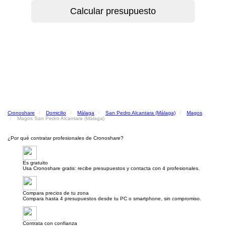
Cronoshare
Domicilio
Málaga
San Pedro Alcantara (Málaga)
Magos
Magos San Pedro Alcantara (Málaga)
¿Por qué contratar profesionales de Cronoshare?
Es gratuito
Usa Cronoshare gratis: recibe presupuestos y contacta con 4 profesionales.
Compara precios de tu zona
Compara hasta 4 presupuestos desde tu PC o smartphone, sin compromiso.
Contrata con confianza