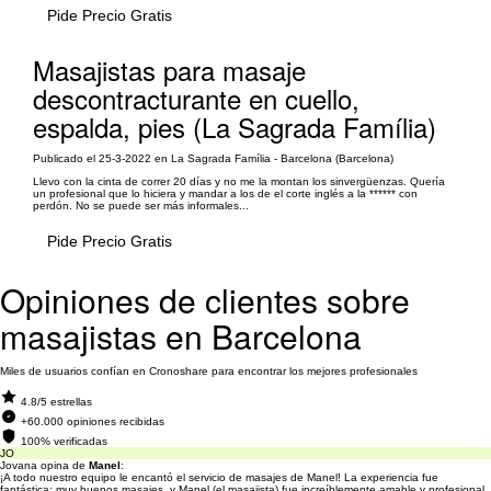
Pide Precio Gratis
Masajistas para masaje
descontracturante en cuello,
espalda, pies (La Sagrada Família)
Publicado el 25-3-2022 en La Sagrada Família - Barcelona (Barcelona)
Llevo con la cinta de correr 20 días y no me la montan los sinvergüenzas. Quería
un profesional que lo hiciera y mandar a los de el corte inglés a la ****** con
perdón. No se puede ser más informales...
Pide Precio Gratis
Opiniones de clientes sobre
masajistas en Barcelona
Miles de usuarios confían en Cronoshare para encontrar los mejores profesionales
4.8/5 estrellas
+60.000 opiniones recibidas
100% verificadas
JO
Jovana opina de
Manel
:
¡A todo nuestro equipo le encantó el servicio de masajes de Manel! La experiencia fue
fantástica: muy buenos masajes, y Manel (el masajista) fue increíblemente amable y profesional.