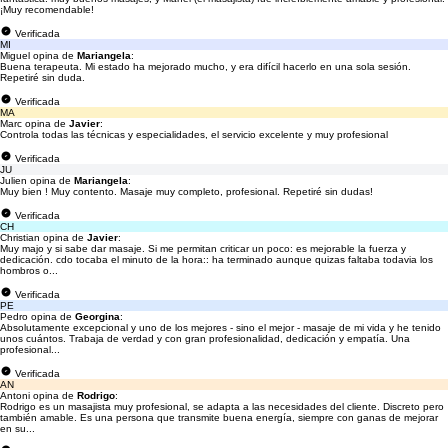
¡Muy recomendable!
Verificada
MI
Miguel opina de
Mariangela
:
Buena terapeuta. Mi estado ha mejorado mucho, y era difícil hacerlo en una sola sesión.
Repetiré sin duda.
Verificada
MA
Marc opina de
Javier
:
Controla todas las técnicas y especialidades, el servicio excelente y muy profesional
Verificada
JU
Julien opina de
Mariangela
:
Muy bien ! Muy contento. Masaje muy completo, profesional. Repetiré sin dudas!
Verificada
CH
Christian opina de
Javier
:
Muy majo y si sabe dar masaje. Si me permitan criticar un poco: es mejorable la fuerza y
dedicación. cdo tocaba el minuto de la hora:: ha terminado aunque quizas faltaba todavia los
hombros o...
Verificada
PE
Pedro opina de
Georgina
:
Absolutamente excepcional y uno de los mejores - sino el mejor - masaje de mi vida y he tenido
unos cuántos. Trabaja de verdad y con gran profesionalidad, dedicación y empatía. Una
profesional...
Verificada
AN
Antoni opina de
Rodrigo
:
Rodrigo es un masajista muy profesional, se adapta a las necesidades del cliente. Discreto pero
también amable. Es una persona que transmite buena energía, siempre con ganas de mejorar
en su...