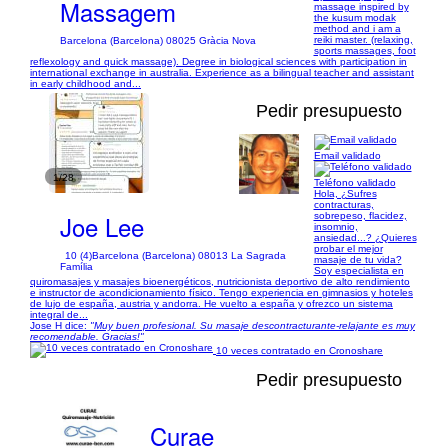
Massagem
massage inspired by
the kusum modak
method and i am a
reiki master. (relaxing,
Barcelona (Barcelona) 08025 Gràcia Nova
sports massages, foot
reflexology and quick massage). Degree in biological sciences with participation in
international exchange in australia. Experience as a bilingual teacher and assistant
in early childhood and...
Pedir presupuesto
Email validado
1/28
Teléfono validado
Hola, ¿Sufres
contracturas,
Joe Lee
sobrepeso, flacidez,
insomnio,
ansiedad...? ¿Quieres
probar el mejor
10 (4)
Barcelona (Barcelona) 08013 La Sagrada
masaje de tu vida?
Família
Soy especialista en
quiromasajes y masajes bioenergéticos, nutricionista deportivo de alto rendimiento
e instructor de acondicionamiento físico. Tengo experiencia en gimnasios y hoteles
de lujo de españa, austria y andorra. He vuelto a españa y ofrezco un sistema
integral de...
Jose H dice:
"Muy buen profesional. Su masaje descontracturante-relajante es muy
recomendable. Gracias!"
10 veces contratado en Cronoshare
Pedir presupuesto
Curae