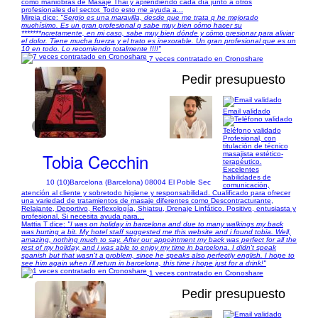
como maniobras de Masaje Thai y aprendiendo cada día junto a otros
profesionales del sector. Todo esto me ayuda a...
Mireia dice:
"Sergio es una maravilla, desde que me trata q he mejorado
muchísimo. Es un gran profesional q sabe muy bien cómo hacer su
*******ncretamente, en mi caso, sabe muy bien dónde y cómo presionar para aliviar
el dolor. Tiene mucha fuerza y el trato es inexorable. Un gran profesional que es un
10 en todo. Lo recomiendo totalmente !!!!"
7 veces contratado en Cronoshare
Pedir presupuesto
Email validado
1/6
Teléfono validado
Profesional, con
titulación de técnico
Tobia Cecchin
masajista estético-
terapéutico.
Excelentes
habilidades de
10 (10)
Barcelona (Barcelona) 08004 El Poble Sec
comunicación,
atención al cliente y sobretodo higiene y responsabilidad. Cualificado para ofrecer
una variedad de tratamientos de masaje diferentes como Descontracturante,
Relajante, Deportivo, Reflexología, Shiatsu, Drenaje Linfático. Positivo, entusiasta y
profesional. Si necesita ayuda para...
Mattia T dice:
"I was on holiday in barcelona and due to many walkings my back
was hurting a bit. My hotel staff suggested me this website and i found tobia. Well,
amazing, nothing much to say. After our appointment my back was perfect for all the
rest of my holiday, and i was able to enjoy my time in barcelona. I didn't speak
spanish but that wasn't a problem, since he speaks also perfectly english. I hope to
see him again when i'll return in barcelona, this time i hope just for a drink!"
1 veces contratado en Cronoshare
Pedir presupuesto