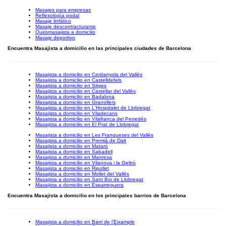
Masajes para empresas
Reflexología podal
Masaje linfático
Masaje descontracturante
Quiromasajista a domicilio
Masaje deportivo
Encuentra Masajista a domicilio en las principales ciudades de Barcelona
Masajista a domicilio en Cerdanyola del Vallès
Masajista a domicilio en Castelldefels
Masajista a domicilio en Sitges
Masajista a domicilio en Castellar del Vallès
Masajista a domicilio en Badalona
Masajista a domicilio en Granollers
Masajista a domicilio en L'Hospitalet de Llobregat
Masajista a domicilio en Viladecans
Masajista a domicilio en Vilafranca del Penedès
Masajista a domicilio en El Prat de Llobregat
Masajista a domicilio en Les Franqueses del Vallès
Masajista a domicilio en Premià de Dalt
Masajista a domicilio en Mataró
Masajista a domicilio en Sabadell
Masajista a domicilio en Manresa
Masajista a domicilio en Vilanova i la Geltrú
Masajista a domicilio en Ripollet
Masajista a domicilio en Mollet del Vallès
Masajista a domicilio en Sant Boi de Llobregat
Masajista a domicilio en Esparreguera
Encuentra Masajista a domicilio en los principales barrios de Barcelona
Masajista a domicilio en Barri de l'Eixample