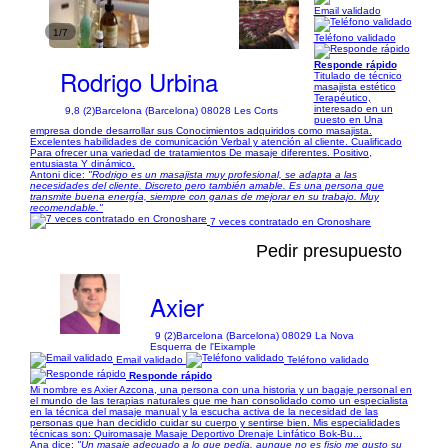
Email validado
1/7
Teléfono validado
Responde rápido
Rodrigo Urbina
Titulado de técnico
masajista estético
Terapéutico,
interesado en un
9,8 (2)
Barcelona (Barcelona) 08028 Les Corts
puesto en Una
empresa donde desarrollar sus Conocimientos adquiridos como masajista.
Excelentes habilidades de comunicación Verbal y atención al cliente. Cualificado
Para ofrecer una variedad de tratamientos De masaje diferentes. Positivo,
entusiasta Y dinámico.
Antoni dice:
"Rodrigo es un masajista muy profesional, se adapta a las
necesidades del cliente. Discreto pero también amable. Es una persona que
transmite buena energía, siempre con ganas de mejorar en su trabajo. Muy
recomendable."
7 veces contratado en Cronoshare
Pedir presupuesto
Axier
9 (2)
Barcelona (Barcelona) 08029 La Nova
Esquerra de l'Eixample
Email validado
Teléfono validado
Responde rápido
Mi nombre es Axier Azcona, una persona con una historia y un bagaje personal en
el mundo de las terapias naturales que me han consolidado como un especialista
en la técnica del masaje manual y la escucha activa de la necesidad de las
personas que han decidido cuidar su cuerpo y sentirse bien. Mis especialidades
técnicas son: Quiromasaje Masaje Deportivo Drenaje Linfático Bok-Bu...
Ana dice:
"Un masaje adecuado a lo que pedia, aunque no es fisio me gusto su