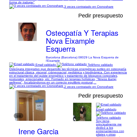
forma de trabajar"
3 veces contratado en Cronoshare
Pedir presupuesto
Osteopatía Y Terapias
Nova Eixample
Esquerra
Barcelona (Barcelona) 08029 La Nova Esquerra de
l'Eixample
Email validado
Teléfono validado
Osteópata integrativo que desarrollo las técnicas energéticas sutiles en osteopatía
estructural clásica, visceral, cráneosacral, pediátrica y biodinámica. Con experiencia
en el tratamiento del quiste energético y tratamiento de bloqueos corporales,
posturales, emocionales, etc. Formado en terapias holísticas, "fitness &amp;
wellness", focalizándonos en un correcto equilibrio postural,...
2 veces contratado en Cronoshare
Pedir presupuesto
Email validado
1/4
Teléfono validado
Soy irene,
principalmente me
Irene Garcia
dedicó a los
entrenamientos con
pilates y otras