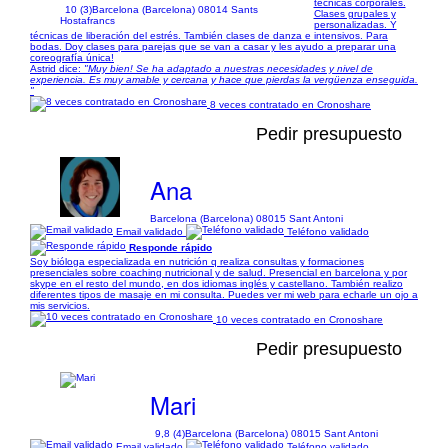
técnicas corporales.
10 (3)
Barcelona (Barcelona) 08014 Sants
Clases grupales y
Hostafrancs
personalizadas. Y
técnicas de liberación del estrés. También clases de danza e intensivos. Para
bodas. Doy clases para parejas que se van a casar y les ayudo a preparar una
coreografía única!
Astrid dice:
"Muy bien! Se ha adaptado a nuestras necesidades y nivel de
experiencia. Es muy amable y cercana y hace que pierdas la vergüenza enseguida.
"
8 veces contratado en Cronoshare
Pedir presupuesto
Ana
Barcelona (Barcelona) 08015 Sant Antoni
Email validado
Teléfono validado
Responde rápido
Soy bióloga especializada en nutrición q realiza consultas y formaciones
presenciales sobre coaching nutricional y de salud. Presencial en barcelona y por
skype en el resto del mundo, en dos idiomas inglés y castellano. También realizo
diferentes tipos de masaje en mi consulta. Puedes ver mi web para echarle un ojo a
mis servicios.
10 veces contratado en Cronoshare
Pedir presupuesto
Mari
9,8 (4)
Barcelona (Barcelona) 08015 Sant Antoni
Email validado
Teléfono validado