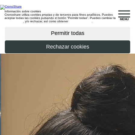
Información sobre cookies
Cronoshare utiliza cookies propias y de terceros para fines analíticos. Puedes
aceptar todas las cookies pulsando el botón “Permitir todas”. Puedes cambiar la
MENU
configuración
, y/o rechazar, así como obtener
más información
.