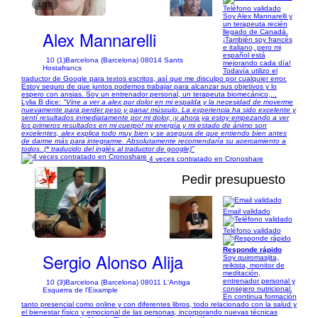
1/10
Teléfono validado
Soy Alex Mannarelli y
un terapeuta recién
Alex Mannarelli
llegado de Canadá.
¡También soy francés
e italiano, pero mi
español está
10 (1)
Barcelona (Barcelona) 08014 Sants
mejorando cada día!
Hostafrancs
Todavía utilizo el
traductor de Google para textos escritos, así que me disculpo por cualquier error.
Estoy seguro de que juntos podemos trabajar para alcanzar sus objetivos y lo
espero con ansias. Soy un entrenador personal, un terapeuta biomecánico,...
Lylia B dice:
"Vine a ver a alex por dolor en mi espalda y la necesidad de moverme
nuevamente para perder peso y ganar músculo. La experiencia ha sido excelente y
sentí resultados inmediatamente por mi dolor, ¡y ahora ya estoy empezando a ver
los primeros resultados en mi cuerpo! mi energía y mi estado de ánimo son
excelentes, alex explica todo muy bien y se asegura de que entiendo bien antes
de darme más para integrarme. Absolutamente recomendaría su acercamiento a
todos. (* traducido del inglés al traductor de google)"
4 veces contratado en Cronoshare
Pedir presupuesto
Email validado
1/15
Teléfono validado
Responde rápido
Sergio Alonso Alija
Soy quiromasijta,
reikista, monitor de
meditación,
entrenador personal y
10 (3)
Barcelona (Barcelona) 08011 L'Antiga
consejero nutricional.
Esquerra de l'Eixample
En continua formación
tanto presencial como online y con diferentes libros, todo relacionado con la salud y
el bienestar físico y emocional de las personas, incorporando nuevas técnicas