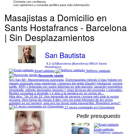
Contrata con confianza
Lee opiniones y consulta perfiles para más información.
Masajistas a Domicilio en
Sants Hostafrancs - Barcelona
| Sin Desplazamientos
San Bautista
9,2 (10)
Barcelona (Barcelona) 08014 Sants
Hostafrancs
Email validado
Teléfono validado
Responde rápido
Soy San 🙌✨ Masoterapeuta avanzada, Quiromasajista método Cyriax (máster en
masaje avanzado para patologías y lesiones del tejido blando) (miofascial, puntos
gatillo, MTA) y federada con varios diplomas en reiki japonés, sanación energética
Shamballa, método depurativo japonés + otras técnicas del ayurveda y orientales.
Realizo consultas a domicilio y 2 días a la semana en un centro de...
Alba dice:
"Un 10 de 10. Una meravella de persona i encara més amb la nostra
gosseta. Hem hagut de marxar 4 dies i ens ha estat informant de les seves
activitats en tot moment, això ens ha donat molta tranquil·litat. Repetirem segur!"
17 veces contratado en Cronoshare
Pedir presupuesto
Email validado