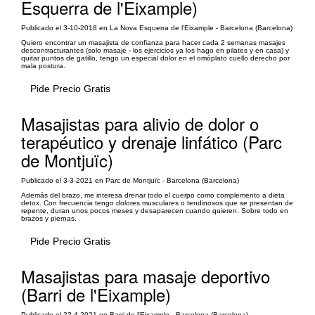
Esquerra de l'Eixample)
Publicado el 3-10-2018 en La Nova Esquerra de l'Eixample - Barcelona (Barcelona)
Quiero encontrar un masajista de confianza para hacer cada 2 semanas masajes
descontracturantes (solo masaje - los ejercicios ya los hago en pilates y en casa) y
quitar puntos de gatillo, tengo un especial dolor en el omóplato cuello derecho por
mala postura.
Pide Precio Gratis
Masajistas para alivio de dolor o
terapéutico y drenaje linfático (Parc
de Montjuïc)
Publicado el 3-3-2021 en Parc de Montjuïc - Barcelona (Barcelona)
Además del brazo, me interesa drenar todo el cuerpo como complemento a dieta
detox. Con frecuencia tengo dolores musculares o tendinosos que se presentan de
repente, duran unos pocos meses y desaparecen cuando quieren. Sobre todo en
brazos y piernas.
Pide Precio Gratis
Masajistas para masaje deportivo
(Barri de l'Eixample)
Publicado el 22-4-2021 en Barri de l'Eixample - Barcelona (Barcelona)