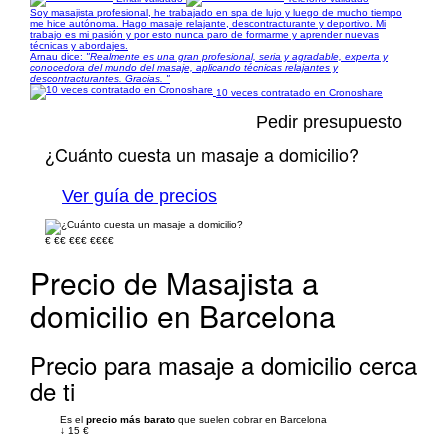
Soy masajista profesional, he trabajado en spa de lujo y luego de mucho tiempo
me hice autónoma. Hago masaje relajante, descontracturante y deportivo. Mi
trabajo es mi pasión y por esto nunca paro de formarme y aprender nuevas
técnicas y abordajes.
Arnau dice:
"Realmente es una gran profesional, seria y agradable, experta y
conocedora del mundo del masaje, aplicando técnicas relajantes y
descontracturantes. Gracias. "
10 veces contratado en Cronoshare
Pedir presupuesto
¿Cuánto cuesta un masaje a domicilio?
Ver guía de precios
€
€€
€€€
€€€€
Precio de Masajista a
domicilio en Barcelona
Precio para masaje a domicilio cerca
de ti
Es el
precio más barato
que suelen cobrar en Barcelona
↓
15 €