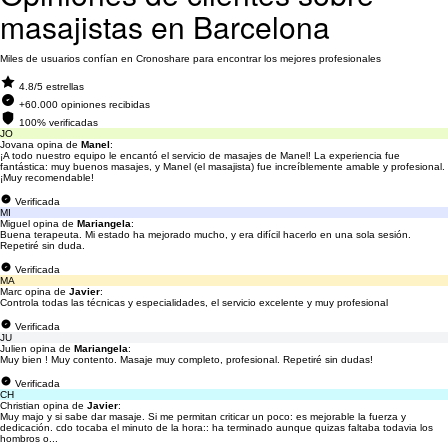
masajistas en Barcelona
Miles de usuarios confían en Cronoshare para encontrar los mejores profesionales
4.8/5 estrellas
+60.000 opiniones recibidas
100% verificadas
JO
Jovana opina de
Manel
:
¡A todo nuestro equipo le encantó el servicio de masajes de Manel! La experiencia fue
fantástica: muy buenos masajes, y Manel (el masajista) fue increíblemente amable y profesional.
¡Muy recomendable!
Verificada
MI
Miguel opina de
Mariangela
:
Buena terapeuta. Mi estado ha mejorado mucho, y era difícil hacerlo en una sola sesión.
Repetiré sin duda.
Verificada
MA
Marc opina de
Javier
:
Controla todas las técnicas y especialidades, el servicio excelente y muy profesional
Verificada
JU
Julien opina de
Mariangela
:
Muy bien ! Muy contento. Masaje muy completo, profesional. Repetiré sin dudas!
Verificada
CH
Christian opina de
Javier
:
Muy majo y si sabe dar masaje. Si me permitan criticar un poco: es mejorable la fuerza y
dedicación. cdo tocaba el minuto de la hora:: ha terminado aunque quizas faltaba todavia los
hombros o...