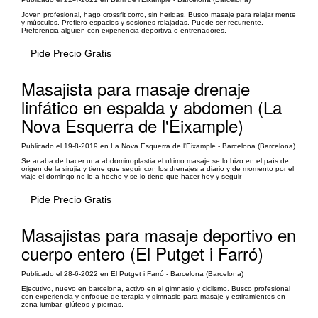
Joven profesional, hago crossfit corro, sin heridas. Busco masaje para relajar mente
y músculos. Prefiero espacios y sesiones relajadas. Puede ser recurrente.
Preferencia alguien con experiencia deportiva o entrenadores.
Pide Precio Gratis
Masajista para masaje drenaje
linfático en espalda y abdomen (La
Nova Esquerra de l'Eixample)
Publicado el 19-8-2019 en La Nova Esquerra de l'Eixample - Barcelona (Barcelona)
Se acaba de hacer una abdominoplastia el ultimo masaje se lo hizo en el país de
origen de la sirujia y tiene que seguir con los drenajes a diario y de momento por el
viaje el domingo no lo a hecho y se lo tiene que hacer hoy y seguir
Pide Precio Gratis
Masajistas para masaje deportivo en
cuerpo entero (El Putget i Farró)
Publicado el 28-6-2022 en El Putget i Farró - Barcelona (Barcelona)
Ejecutivo, nuevo en barcelona, activo en el gimnasio y ciclismo. Busco profesional
con experiencia y enfoque de terapia y gimnasio para masaje y estiramientos en
zona lumbar, glúteos y piernas.