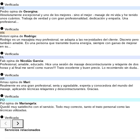
Verificada
PE
Pedro opina de
Georgina
:
Absolutamente excepcional y uno de los mejores - sino el mejor - masaje de mi vida y he tenido
unos cuántos. Trabaja de verdad y con gran profesionalidad, dedicación y empatía. Una
profesional...
Verificada
AN
Antoni opina de
Rodrigo
:
Rodrigo es un masajista muy profesional, se adapta a las necesidades del cliente. Discreto pero
también amable. Es una persona que transmite buena energía, siempre con ganas de mejorar
en su...
Verificada
FA
Fab opina de
Nicolás Garcia
:
Profesional, amable, educado. Hice una sesión de masaje descontracturante y relajante de dos
horas y al final me sentí como nuevo!!! Trato excelente y buen precio. Lo recomiendo sin duda..
Verificada
AR
Arnau opina de
Mari
:
Realmente es una gran profesional, seria y agradable, experta y conocedora del mundo del
masaje, aplicando técnicas relajantes y descontracturantes. Gracias.
Verificada
PO
Pol opina de
Mariangela
:
Quedé muy satisfecho con el servicio. Todo muy correcto, tanto el trato personal como las
técnicas utilizadas.
Verificada
Servicios relacionados