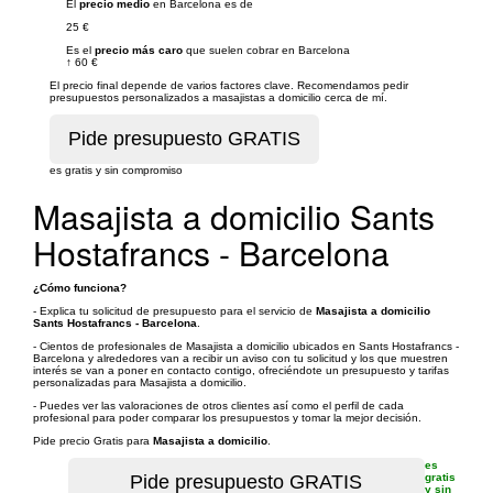
El
precio medio
en Barcelona es de
25 €
Es el
precio más caro
que suelen cobrar en Barcelona
↑
60 €
El precio final depende de varios factores clave. Recomendamos pedir
presupuestos personalizados a masajistas a domicilio cerca de mí.
es gratis y sin compromiso
Masajista a domicilio Sants
Hostafrancs - Barcelona
¿Cómo funciona?
- Explica tu solicitud de presupuesto para el servicio de
Masajista a domicilio
Sants Hostafrancs - Barcelona
.
- Cientos de profesionales de Masajista a domicilio ubicados en Sants Hostafrancs -
Barcelona y alrededores van a recibir un aviso con tu solicitud y los que muestren
interés se van a poner en contacto contigo, ofreciéndote un presupuesto y tarifas
personalizadas para Masajista a domicilio.
- Puedes ver las valoraciones de otros clientes así como el perfil de cada
profesional para poder comparar los presupuestos y tomar la mejor decisión.
Pide precio Gratis para
Masajista a domicilio
.
es
gratis
y sin