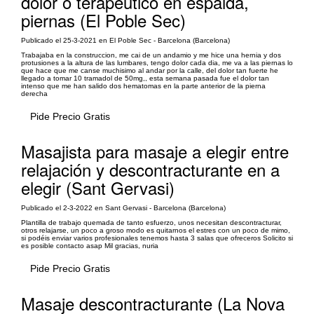
dolor o terapéutico en espalda,
piernas (El Poble Sec)
Publicado el 25-3-2021 en El Poble Sec - Barcelona (Barcelona)
Trabajaba en la construccion, me cai de un andamio y me hice una hernia y dos
protusiones a la altura de las lumbares, tengo dolor cada dia, me va a las piernas lo
que hace que me canse muchisimo al andar por la calle, del dolor tan fuerte he
llegado a tomar 10 tramadol de 50mg,, esta semana pasada fue el dolor tan
intenso que me han salido dos hematomas en la parte anterior de la pierna
derecha
Pide Precio Gratis
Masajista para masaje a elegir entre
relajación y descontracturante en a
elegir (Sant Gervasi)
Publicado el 2-3-2022 en Sant Gervasi - Barcelona (Barcelona)
Plantilla de trabajo quemada de tanto esfuerzo, unos necesitan descontracturar,
otros relajarse, un poco a groso modo es quitarnos el estres con un poco de mimo,
si podéis enviar varios profesionales tenemos hasta 3 salas que ofreceros Solicito si
es posible contacto asap Mil gracias, nuria
Pide Precio Gratis
Masaje descontracturante (La Nova