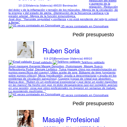
Reducción del estrés
y aumento de la
10 (13)
Valencia (Valencia) 46020 Benimaclet
relajación. -Reducción
del dolor y de la inflamación y tensión de los músculos. -Mejora de la circulación, de
la energía y del estado de alerta. -Disminución de la frecuencia cardíaca y la
presión arterial. -Mejora de la función inmunológica.
José dice:
"Transmite seguridad y confianza y no está pendiente del reloj,lo volveré
a llamar"
35 veces contratado en Cronoshare
Pedir presupuesto
Ruben Soria
9,9 (20)
Benetússer (Valencia) 46910
Email validado
Teléfono validado
Sport massage therapist Masaje Deportivo, Quiromasaje, Masaje Sueco,
Reflexología Podal, Drenaje Linfático, Tuina (masaje chino por presión/rotación en
puntos específicos del cuerpo). Utilizo aceite de soja, Bálsamo de tigre (ungüento
sobre puntos críticos), Moxa (moxibustión, ayuda a descontracturar y ayuda en los
problemas de circulación sanguínea), Cupping (copas de cristal que absorben...
Bianca dice:
"Ruben és un profesional excepcional y que tiene un poder magnífico
en las manos! Ha hecho con que mi dolor desapareciera casi por completo apenas
en una sección, cosa que otros profesionales no lograron en semanas de trabajo.
Lo recomiendo muchísimo. "
42 veces contratado en Cronoshare
Pedir presupuesto
Masaje Profesional