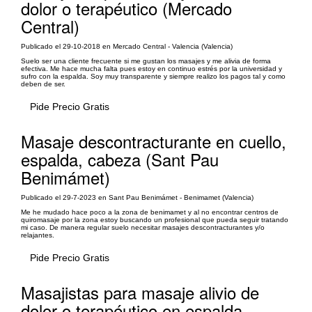
dolor o terapéutico (Mercado
Central)
Publicado el 29-10-2018 en Mercado Central - Valencia (Valencia)
Suelo ser una cliente frecuente si me gustan los masajes y me alivia de forma
efectiva. Me hace mucha falta pues estoy en continuo estrés por la universidad y
sufro con la espalda. Soy muy transparente y siempre realizo los pagos tal y como
deben de ser.
Pide Precio Gratis
Masaje descontracturante en cuello,
espalda, cabeza (Sant Pau
Benimámet)
Publicado el 29-7-2023 en Sant Pau Benimámet - Benimamet (Valencia)
Me he mudado hace poco a la zona de benimamet y al no encontrar centros de
quiromasaje por la zona estoy buscando un profesional que pueda seguir tratando
mi caso. De manera regular suelo necesitar masajes descontracturantes y/o
relajantes.
Pide Precio Gratis
Masajistas para masaje alivio de
dolor o terapéutico en espalda