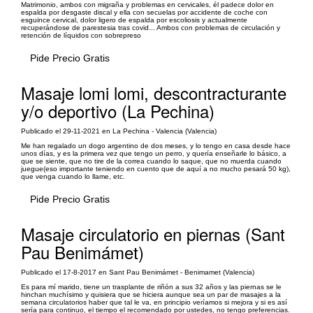
Matrimonio, ambos con migraña y problemas en cervicales, él padece dolor en
espalda por desgaste discal y ella con secuelas por accidente de coche con
esguince cervical, dolor ligero de espalda por escoliosis y actualmente
recuperándose de parestesia tras covid... Ambos con problemas de circulación y
retención de líquidos con sobrepreso
Pide Precio Gratis
Masaje lomi lomi, descontracturante
y/o deportivo (La Pechina)
Publicado el 29-11-2021 en La Pechina - Valencia (Valencia)
Me han regalado un dogo argentino de dos meses, y lo tengo en casa desde hace
unos días, y es la primera vez que tengo un perro, y quería enseñarle lo básico, a
que se siente, que no tire de la correa cuando lo saque, que no muerda cuando
juegue(eso importante teniendo en cuento que de aquí a no mucho pesará 50 kg),
que venga cuando lo llame, etc.
Pide Precio Gratis
Masaje circulatorio en piernas (Sant
Pau Benimámet)
Publicado el 17-8-2017 en Sant Pau Benimámet - Benimamet (Valencia)
Es para mí marido, tiene un trasplante de riñón a sus 32 años y las piernas se le
hinchan muchísimo y quisiera que se hiciera aunque sea un par de masajes a la
semana circulatorios haber que tal le va, en principio veríamos si mejora y si es así
sería para continuo, el tiempo el recomendado por ustedes, no tengo preferencias.