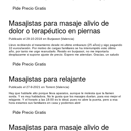
Pide Precio Gratis
Masajistas para masaje alivio de
dolor o terapéutico en piernas
Publicado el 29-10-2018 en Burjassot (Valencia)
Llevo recibiendo el tratamiento desde mi ultimo embarazo (25 años) y sigo pagando
10 euros/sesión. Por motivo de cargas familiares se ha interrumpido este último
año, por tanto me urge reanudarlo. Resido en burjassot, no me importaría
desplazarme si supone ajuste de precio. Espero me atiendan. Gracias, un saludo
Pide Precio Gratis
Masajistas para relajante
Publicado el 27-9-2021 en Torrent (Valencia)
Hay que hablarle alto porque lleva aparatos, aunque le molesta que la llamen
sorda. Y es muy habladora. No le gusta que los masajes duelan, para eso mejor el
relajante. Y el horario a las 18:00 es lo ideal, pues no abre la puerta, pero a esa
hora estamos sus familiares en casa y podemos abrir
Pide Precio Gratis
Masajistas para masaje alivio de