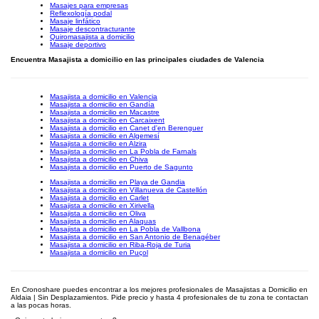
Masajes para empresas
Reflexología podal
Masaje linfático
Masaje descontracturante
Quiromasajista a domicilio
Masaje deportivo
Encuentra Masajista a domicilio en las principales ciudades de Valencia
Masajista a domicilio en Valencia
Masajista a domicilio en Gandía
Masajista a domicilio en Macastre
Masajista a domicilio en Carcaixent
Masajista a domicilio en Canet d'en Berenguer
Masajista a domicilio en Algemesí
Masajista a domicilio en Alzira
Masajista a domicilio en La Pobla de Farnals
Masajista a domicilio en Chiva
Masajista a domicilio en Puerto de Sagunto
Masajista a domicilio en Playa de Gandia
Masajista a domicilio en Villanueva de Castellón
Masajista a domicilio en Carlet
Masajista a domicilio en Xirivella
Masajista a domicilio en Oliva
Masajista a domicilio en Alaquas
Masajista a domicilio en La Pobla de Vallbona
Masajista a domicilio en San Antonio de Benagéber
Masajista a domicilio en Riba-Roja de Turia
Masajista a domicilio en Puçol
En Cronoshare puedes encontrar a los mejores profesionales de Masajistas a Domicilio en
Aldaia | Sin Desplazamientos. Pide precio y hasta 4 profesionales de tu zona te contactan
a las pocas horas.