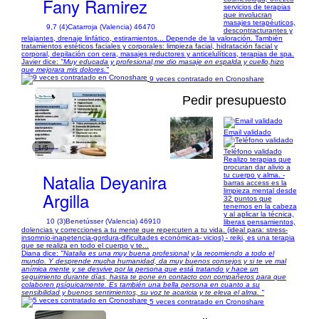
Fany Ramirez
servicios de terapias
que involucran
masajes terapéuticos,
9,7 (4)
Catarroja (Valencia) 46470
descontracturantes y
relajantes, drenaje linfático, estiramientos... Depende de la valoración. También
tratamientos estéticos faciales y corporales: limpieza facial, hidratación facial y
corporal, depilación con cera, masajes reductores y anticelulíticos, terapias de spa.
Javier dice:
"Muy educada y profesional,me dio masaje en espalda y cuello,hizo
que mejorara mis dolores."
9 veces contratado en Cronoshare
Pedir presupuesto
Email validado
1/5
Teléfono validado
Realizo terapias que
procuran dar alivio a
Natalia Deyanira
tu cuerpo y alma. -
barras access es la
limpieza mental desde
Argilla
32 puntos que
tenemos en la cabeza
y al aplicar la técnica,
10 (3)
Benetússer (Valencia) 46910
liberas pensamientos,
dolencias y correcciones a tu mente que repercuten a tu vida. (ideal para: stress-
insomnio-inapetencia-gordura-dificultades económicas- vicios) - reiki, es una terapia
que se realiza en todo el cuerpo y te...
Diana dice:
"Natalia es una muy buena profesional y la recomiendo a todo el
mundo. Y desprende mucha humanidad, da muy buenos consejos y si te ve mal
anímica mente y se desvive por la persona que está tratando y hace un
seguimiento durante días, hasta te pone en contacto con compañeros para que
colaboren psíquicamente. Es también una bella persona en cuanto a su
sensibilidad y buenos sentimientos, su voz te acaricia y te eleva el alma. "
5 veces contratado en Cronoshare