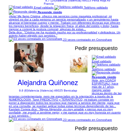
9,7 (14)
Valencia (Valencia) 46023 Peña Roja Av
Francia
Email validado
Teléfono validado
Responde rápido
¡Hola! Me llamo Cristina, ofrezco mis servicios como masajista profesional, mi
objetivó es dar a cada persona un servicio personalizado y un seguimiento hasta
alcanzar el bienestar cuerpo y mente. Trabajo con diferentes técnicas que ofrecen
los mejores beneficios, desde la relajación física, el alivio del estrés y dolor, hasta
mejorar a corregir la postura corporal, algunas de estas...
Delia dice:
"Cristina me ha gustado mucho por su profesionalidad y delicadeza. Un
acierto haber elegido sus servicios."
23 veces contratado en Cronoshare
Pedir presupuesto
Email validado
1/5
Teléfono validado
Responde rápido
Alejandra Quiñonez
Hola, soy COACH
ESPIRITUALl, hace
más de 17 años,
manejo varias
9,6 (6)
Valencia (Valencia) 46025 Benicalap
técnicas dentro de las
terapias complementaria, pero me especializo en la orientación a través de la
NUMEROLOGÍA ,Tarot PREDICTIVO y TERAPÉUTICO, mi trabajo consiste en
poner a disposición todos los recursos que manejo a servicio del cliente, para que
en una consulta, se puedan aplicar todas estas técnicas dependiendo de las...
Karolain Correia dice:
"Mayra Alejandra, es muy amable y pienso que es muy
confiable, me ayudó a sentirme mejor, y me parece que es muy honesta en cuanto
a sus servicios. "
23 veces contratado en Cronoshare
Pedir presupuesto