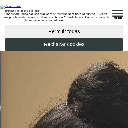
Información sobre cookies
Cronoshare utiliza cookies propias y de terceros para fines analíticos. Puedes
aceptar todas las cookies pulsando el botón “Permitir todas”. Puedes cambiar la
MENU
configuración
, y/o rechazar, así como obtener
más información
.