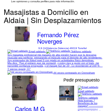
Lee opiniones y consulta perfiles para más información.
Masajistas a Domicilio en
Aldaia | Sin Desplazamientos
Fernando Pérez
Noverges
9,9 (14)
Valencia (Valencia) 46019 Torrefiel
Email validado
Teléfono validado
Soy masajista profesional mis masajes de alta presión hacen que la descarga
muscular sea perfecta, preparando el músculo para el deporte de alto rendimiento.
Soy entrenador de fútbol nivel 3 con grado en actividades físico deportivas.
Mía dice:
"Fue el primero que me contactó, y estoy muy a gusto con el trato, me
transmitió confianza enseguida, y el masaje fue de 10 . Lo recomiendo al 100 % . .
Y pienso repetir, 👍🏻"
44 veces contratado en Cronoshare
Pedir presupuesto
Email validado
1/1
Teléfono validado
Hola buenas. *
Beneficios de los
Carlos M G
masajes* -------------------
------------------------- -