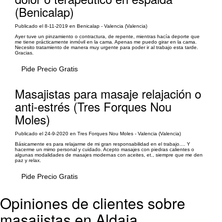
(Benicalap)
Publicado el 8-11-2019 en Benicalap - Valencia (Valencia)
Ayer tuve un pinzamiento o contractura, de repente, mientras hacía deporte que
me tiene prácticamente inmóvil en la cama. Apenas me puedo girar en la cama.
Necesito tratamiento de manera muy urgente para poder ir al trabajo esta tarde.
Gracias.
Pide Precio Gratis
Masajistas para masaje relajación o
anti-estrés (Tres Forques Nou
Moles)
Publicado el 24-9-2020 en Tres Forques Nou Moles - Valencia (Valencia)
Básicamente es para relajarme de mi gran responsabilidad en el trabajo.... Y
hacerme un mimo personal y cuidado. Acepto masajes con piedras calientes o
algunas modalidades de masajes modernas con aceites, et., siempre que me den
paz y relax.
Pide Precio Gratis
Opiniones de clientes sobre
masajistas en Aldaia