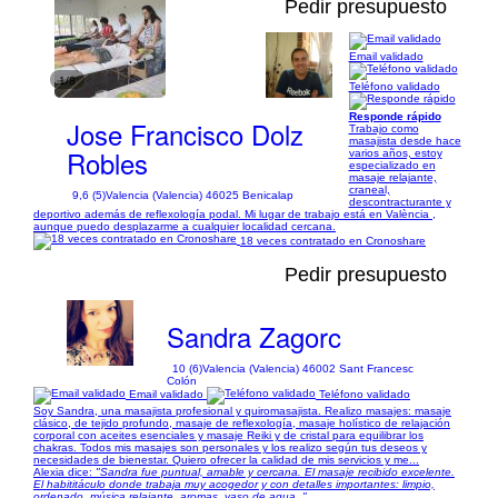
Pedir presupuesto
Email validado
1/8
Teléfono validado
Responde rápido
Jose Francisco Dolz
Trabajo como
masajista desde hace
Robles
varios años, estoy
especializado en
masaje relajante,
craneal,
9,6 (5)
Valencia (Valencia) 46025 Benicalap
descontracturante y
deportivo además de reflexología podal. Mi lugar de trabajo está en València ,
aunque puedo desplazarme a cualquier localidad cercana.
18 veces contratado en Cronoshare
Pedir presupuesto
Sandra Zagorc
10 (6)
Valencia (Valencia) 46002 Sant Francesc
Colón
Email validado
Teléfono validado
Soy Sandra, una masajista profesional y quiromasajista. Realizo masajes: masaje
clásico, de tejido profundo, masaje de reflexología, masaje holístico de relajación
corporal con aceites esenciales y masaje Reiki y de cristal para equilibrar los
chakras. Todos mis masajes son personales y los realizo según tus deseos y
necesidades de bienestar. Quiero ofrecer la calidad de mis servicios y me...
Alexia dice:
"Sandra fue puntual, amable y cercana. El masaje recibido excelente.
El habititáculo donde trabaja muy acogedor y con detalles importantes: limpio,
ordenado, música relajante, aromas, vaso de agua. "