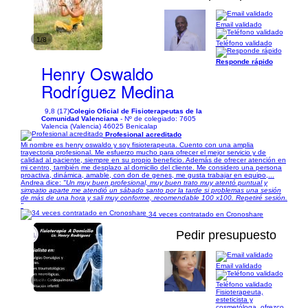
Email validado
1/8
Teléfono validado
Responde rápido
Henry Oswaldo
Rodríguez Medina
9,8 (17)
Colegio Oficial de Fisioterapeutas de la
Comunidad Valenciana
- Nº de colegiado: 7605
Valencia (Valencia) 46025 Benicalap
Profesional acreditado
Mi nombre es henry oswaldo y soy fisioterapeuta. Cuento con una amplia
trayectoria profesional. Me esfuerzo mucho para ofrecer el mejor servicio y de
calidad al paciente, siempre en su propio beneficio. Además de ofrecer atención en
mi centro, también me desplazo al domicilio del cliente. Me considero una persona
proactiva, dinámica, amable, con don de genes, me gusta trabajar en equipo,...
Andrea dice:
"Un muy buen profesional, muy buen trato muy atentó puntual y
simpatio aparte me atendió un sábado santo por la tarde si problemas una sesión
de más de una hora y sali muy conforme, recomendable 100 x100. Repetiré sesión.
"
34 veces contratado en Cronoshare
Pedir presupuesto
Email validado
1/4
Teléfono validado
Fisioterapeuta,
esteticista y
cosmetóloga, ofrezco