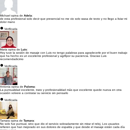
Michael opina de
Adela
:
de esta profesional solo decir que presencial no me vio solo wasa de texto y no llego a liviar mi
dolor mano
Verificada
Maria opina de
Luis
:
Hoy tuve la sesión de masaje con Luis no tengo palabras para agradecerle por el buen trabajo
que ha hecho es un excelente profesional y agr8por su paciencia. Gracias Luis
recomendadicimo
Verificada
Antonia opina de
Paloma
:
La puntualidad excelente, trato y profesionalidad más que excelente quede nueva en otra
ocasión volvere a contratar su servicio sin pensarlo
Verificada
Tamara opina de
Tamara
:
No solo fue puntual, sino que dio el servicio sobradamente sin mirar el reloj. Los usuarios
refieren que han mejorado en sus dolores de espalda y que desde el masaje están cada día