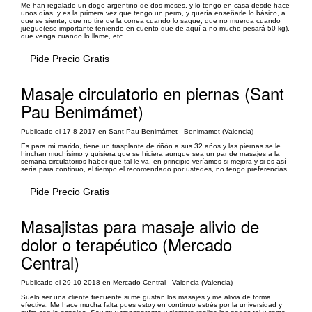
Me han regalado un dogo argentino de dos meses, y lo tengo en casa desde hace
unos días, y es la primera vez que tengo un perro, y quería enseñarle lo básico, a
que se siente, que no tire de la correa cuando lo saque, que no muerda cuando
juegue(eso importante teniendo en cuento que de aquí a no mucho pesará 50 kg),
que venga cuando lo llame, etc.
Pide Precio Gratis
Masaje circulatorio en piernas (Sant
Pau Benimámet)
Publicado el 17-8-2017 en Sant Pau Benimámet - Benimamet (Valencia)
Es para mí marido, tiene un trasplante de riñón a sus 32 años y las piernas se le
hinchan muchísimo y quisiera que se hiciera aunque sea un par de masajes a la
semana circulatorios haber que tal le va, en principio veríamos si mejora y si es así
sería para continuo, el tiempo el recomendado por ustedes, no tengo preferencias.
Pide Precio Gratis
Masajistas para masaje alivio de
dolor o terapéutico (Mercado
Central)
Publicado el 29-10-2018 en Mercado Central - Valencia (Valencia)
Suelo ser una cliente frecuente si me gustan los masajes y me alivia de forma
efectiva. Me hace mucha falta pues estoy en continuo estrés por la universidad y