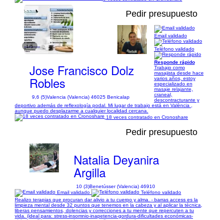
Pedir presupuesto
Email validado
1/5
Teléfono validado
Responde rápido
Jose Francisco Dolz
Trabajo como
masajista desde hace
Robles
varios años, estoy
especializado en
masaje relajante,
craneal,
9,6 (5)
Valencia (Valencia) 46025 Benicalap
descontracturante y
deportivo además de reflexología podal. Mi lugar de trabajo está en València ,
aunque puedo desplazarme a cualquier localidad cercana.
18 veces contratado en Cronoshare
Pedir presupuesto
Natalia Deyanira
Argilla
10 (3)
Benetússer (Valencia) 46910
Email validado
Teléfono validado
Realizo terapias que procuran dar alivio a tu cuerpo y alma. - barras access es la
limpieza mental desde 32 puntos que tenemos en la cabeza y al aplicar la técnica,
liberas pensamientos, dolencias y correcciones a tu mente que repercuten a tu
vida. (ideal para: stress-insomnio-inapetencia-gordura-dificultades económicas-