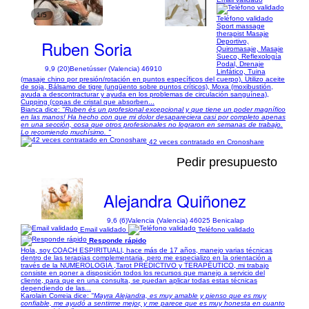
1/5
Teléfono validado
Sport massage
therapist Masaje
Ruben Soria
Deportivo,
Quiromasaje, Masaje
Sueco, Reflexología
Podal, Drenaje
9,9 (20)
Benetússer (Valencia) 46910
Linfático, Tuina
(masaje chino por presión/rotación en puntos específicos del cuerpo). Utilizo aceite
de soja, Bálsamo de tigre (ungüento sobre puntos críticos), Moxa (moxibustión,
ayuda a descontracturar y ayuda en los problemas de circulación sanguínea),
Cupping (copas de cristal que absorben...
Bianca dice:
"Ruben és un profesional excepcional y que tiene un poder magnífico
en las manos! Ha hecho con que mi dolor desapareciera casi por completo apenas
en una sección, cosa que otros profesionales no lograron en semanas de trabajo.
Lo recomiendo muchísimo. "
42 veces contratado en Cronoshare
Pedir presupuesto
Alejandra Quiñonez
9,6 (6)
Valencia (Valencia) 46025 Benicalap
Email validado
Teléfono validado
Responde rápido
Hola, soy COACH ESPIRITUALl, hace más de 17 años, manejo varias técnicas
dentro de las terapias complementaria, pero me especializo en la orientación a
través de la NUMEROLOGÍA ,Tarot PREDICTIVO y TERAPÉUTICO, mi trabajo
consiste en poner a disposición todos los recursos que manejo a servicio del
cliente, para que en una consulta, se puedan aplicar todas estas técnicas
dependiendo de las...
Karolain Correia dice:
"Mayra Alejandra, es muy amable y pienso que es muy
confiable, me ayudó a sentirme mejor, y me parece que es muy honesta en cuanto