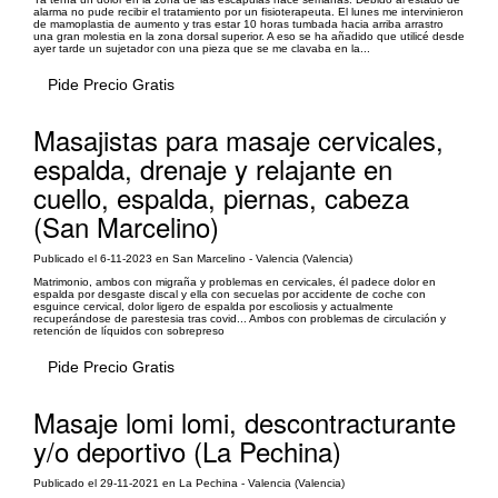
alarma no pude recibir el tratamiento por un fisioterapeuta. El lunes me intervinieron
de mamoplastia de aumento y tras estar 10 horas tumbada hacia arriba arrastro
una gran molestia en la zona dorsal superior. A eso se ha añadido que utilicé desde
ayer tarde un sujetador con una pieza que se me clavaba en la...
Pide Precio Gratis
Masajistas para masaje cervicales,
espalda, drenaje y relajante en
cuello, espalda, piernas, cabeza
(San Marcelino)
Publicado el 6-11-2023 en San Marcelino - Valencia (Valencia)
Matrimonio, ambos con migraña y problemas en cervicales, él padece dolor en
espalda por desgaste discal y ella con secuelas por accidente de coche con
esguince cervical, dolor ligero de espalda por escoliosis y actualmente
recuperándose de parestesia tras covid... Ambos con problemas de circulación y
retención de líquidos con sobrepreso
Pide Precio Gratis
Masaje lomi lomi, descontracturante
y/o deportivo (La Pechina)
Publicado el 29-11-2021 en La Pechina - Valencia (Valencia)