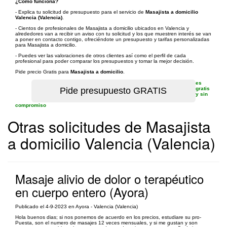
¿Cómo funciona?
- Explica tu solicitud de presupuesto para el servicio de
Masajista a domicilio
Valencia (Valencia)
.
- Cientos de profesionales de Masajista a domicilio ubicados en Valencia y
alrededores van a recibir un aviso con tu solicitud y los que muestren interés se van
a poner en contacto contigo, ofreciéndote un presupuesto y tarifas personalizadas
para Masajista a domicilio.
- Puedes ver las valoraciones de otros clientes así como el perfil de cada
profesional para poder comparar los presupuestos y tomar la mejor decisión.
Pide precio Gratis para
Masajista a domicilio
.
es
gratis
y sin
compromiso
Otras solicitudes de Masajista
a domicilio Valencia (Valencia)
Masaje alivio de dolor o terapéutico
en cuerpo entero (Ayora)
Publicado el 4-9-2023 en Ayora - Valencia (Valencia)
Hola buenos dias; si nos ponemos de acuerdo en los precios, estudiare su pro-
Puesta, son el numero de masajes 12 veces mensuales, y si me gustan y son