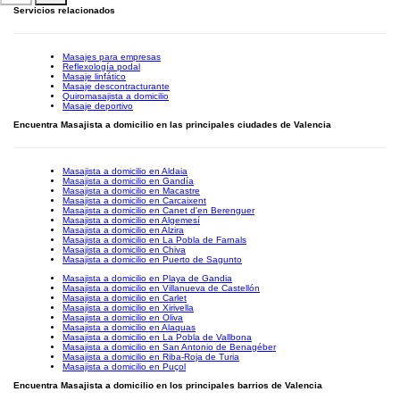
Servicios relacionados
Masajes para empresas
Reflexología podal
Masaje linfático
Masaje descontracturante
Quiromasajista a domicilio
Masaje deportivo
Encuentra Masajista a domicilio en las principales ciudades de Valencia
Masajista a domicilio en Aldaia
Masajista a domicilio en Gandía
Masajista a domicilio en Macastre
Masajista a domicilio en Carcaixent
Masajista a domicilio en Canet d'en Berenguer
Masajista a domicilio en Algemesí
Masajista a domicilio en Alzira
Masajista a domicilio en La Pobla de Farnals
Masajista a domicilio en Chiva
Masajista a domicilio en Puerto de Sagunto
Masajista a domicilio en Playa de Gandia
Masajista a domicilio en Villanueva de Castellón
Masajista a domicilio en Carlet
Masajista a domicilio en Xirivella
Masajista a domicilio en Oliva
Masajista a domicilio en Alaquas
Masajista a domicilio en La Pobla de Vallbona
Masajista a domicilio en San Antonio de Benagéber
Masajista a domicilio en Riba-Roja de Turia
Masajista a domicilio en Puçol
Encuentra Masajista a domicilio en los principales barrios de Valencia