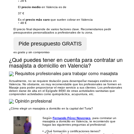
↓
28 €
El
precio medio
en Valencia es de
37 €
Es el
precio más caro
que suelen cobrar en Valencia
↑
48 €
El precio final depende de varios factores clave. Recomendamos pedir
presupuestos personalizados a profesionales de tu zona.
es gratis y sin compromiso
¿Qué puedes tener en cuenta para contratar un
masajista a domicilio en Valencia?
Requisitos profesionales para trabajar como masajista
Actualmente, no se requiere titulación para desempeñar masajes estéticos en
Valencia. No obstante, es muy recomendable que los profesionales se formen en
Masaje para poder proporcionar el mejor servicio a sus clientes. Los profesionales
deben darse de alta en el Epígrafe 8690 de otras actividades sanitarias que
comprenden actividades como quiropráctica, acupuntura, etc.
Opinión profesional
¿Cómo elegir un masajista a domicilio en la capital del Turia?
Según
Fernando Pérez Noverges
, para contratar un
masajista a domicilio en Valencia, te recomiendo que
hagas las siguientes preguntas al profesional:
• ¿Qué formación y certificaciones tienes?