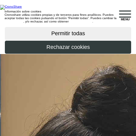
Información sobre cookies
Cronoshare utiliza cookies propias y de terceros para fines analíticos. Puedes
aceptar todas las cookies pulsando el botón “Permitir todas”. Puedes cambiar la
MENU
configuración
, y/o rechazar, así como obtener
más información
.