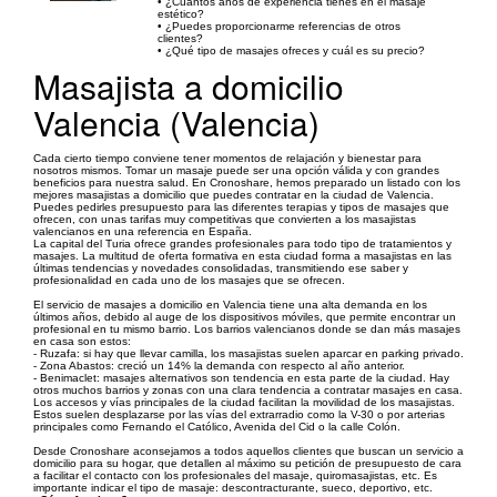
• ¿Cuántos años de experiencia tienes en el masaje
estético?
• ¿Puedes proporcionarme referencias de otros
clientes?
• ¿Qué tipo de masajes ofreces y cuál es su precio?
Masajista a domicilio
Valencia (Valencia)
Cada cierto tiempo conviene tener momentos de relajación y bienestar para
nosotros mismos. Tomar un masaje puede ser una opción válida y con grandes
beneficios para nuestra salud. En Cronoshare, hemos preparado un listado con los
mejores masajistas a domicilio que puedes contratar en la ciudad de Valencia.
Puedes pedirles presupuesto para las diferentes terapias y tipos de masajes que
ofrecen, con unas tarifas muy competitivas que convierten a los masajistas
valencianos en una referencia en España.
La capital del Turia ofrece grandes profesionales para todo tipo de tratamientos y
masajes. La multitud de oferta formativa en esta ciudad forma a masajistas en las
últimas tendencias y novedades consolidadas, transmitiendo ese saber y
profesionalidad en cada uno de los masajes que se ofrecen.
El servicio de masajes a domicilio en Valencia tiene una alta demanda en los
últimos años, debido al auge de los dispositivos móviles, que permite encontrar un
profesional en tu mismo barrio. Los barrios valencianos donde se dan más masajes
en casa son estos:
- Ruzafa: si hay que llevar camilla, los masajistas suelen aparcar en parking privado.
- Zona Abastos: creció un 14% la demanda con respecto al año anterior.
- Benimaclet: masajes alternativos son tendencia en esta parte de la ciudad. Hay
otros muchos barrios y zonas con una clara tendencia a contratar masajes en casa.
Los accesos y vías principales de la ciudad facilitan la movilidad de los masajistas.
Estos suelen desplazarse por las vías del extrarradio como la V-30 o por arterias
principales como Fernando el Católico, Avenida del Cid o la calle Colón.
Desde Cronoshare aconsejamos a todos aquellos clientes que buscan un servicio a
domicilio para su hogar, que detallen al máximo su petición de presupuesto de cara
a facilitar el contacto con los profesionales del masaje, quiromasajistas, etc. Es
importante indicar el tipo de masaje: descontracturante, sueco, deportivo, etc.