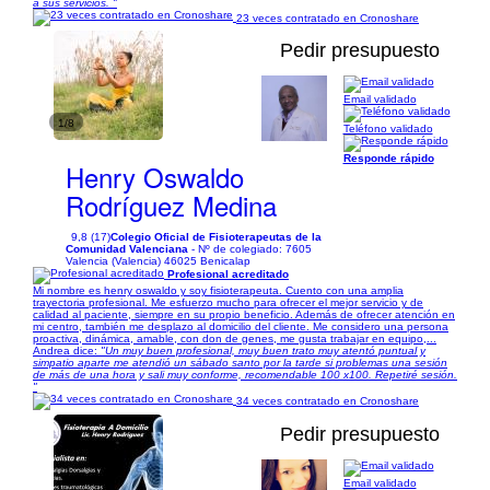
a sus servicios. "
23 veces contratado en Cronoshare
Pedir presupuesto
Email validado
1/8
Teléfono validado
Responde rápido
Henry Oswaldo
Rodríguez Medina
9,8 (17)
Colegio Oficial de Fisioterapeutas de la
Comunidad Valenciana
- Nº de colegiado: 7605
Valencia (Valencia) 46025 Benicalap
Profesional acreditado
Mi nombre es henry oswaldo y soy fisioterapeuta. Cuento con una amplia
trayectoria profesional. Me esfuerzo mucho para ofrecer el mejor servicio y de
calidad al paciente, siempre en su propio beneficio. Además de ofrecer atención en
mi centro, también me desplazo al domicilio del cliente. Me considero una persona
proactiva, dinámica, amable, con don de genes, me gusta trabajar en equipo,...
Andrea dice:
"Un muy buen profesional, muy buen trato muy atentó puntual y
simpatio aparte me atendió un sábado santo por la tarde si problemas una sesión
de más de una hora y sali muy conforme, recomendable 100 x100. Repetiré sesión.
"
34 veces contratado en Cronoshare
Pedir presupuesto
Email validado