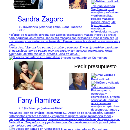
1/4
Teléfono validado
Soy Sandra, una
masajista profesional
Sandra Zagorc
y quiromasajista.
Realizo masajes:
masaje clásico, de
tejido profundo,
10 (6)
Valencia (Valencia) 46002 Sant Francesc
masaje de
Colón
reflexología, masaje
holístico de relajación corporal con aceites esenciales y masaje Reiki y de cristal
para equilibrar los chakras. Todos mis masajes son personales y los realizo según
tus deseos y necesidades de bienestar. Quiero ofrecer la calidad de mis servicios y
me...
Alexia dice:
"Sandra fue puntual, amable y cercana. El masaje recibido excelente.
El habititáculo donde trabaja muy acogedor y con detalles importantes: limpio,
ordenado, música relajante, aromas, vaso de agua. "
9 veces contratado en Cronoshare
Pedir presupuesto
Email validado
1/2
Teléfono validado
Fisioterapeuta,
esteticista y
Fany Ramirez
cosmetóloga, ofrezco
servicios de terapias
que involucran
masajes terapéuticos,
9,7 (4)
Catarroja (Valencia) 46470
descontracturantes y
relajantes, drenaje linfático, estiramientos... Depende de la valoración. También
tratamientos estéticos faciales y corporales: limpieza facial, hidratación facial y
corporal, depilación con cera, masajes reductores y anticelulíticos, terapias de spa.
Javier dice:
"Muy educada y profesional,me dio masaje en espalda y cuello,hizo
que mejorara mis dolores."
9 veces contratado en Cronoshare