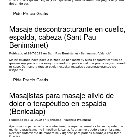
sufro con la espalda. Soy muy transparente y siempre realizo los pagos tal y como
deben de ser.
Pide Precio Gratis
Masaje descontracturante en cuello,
espalda, cabeza (Sant Pau
Benimámet)
Publicado el 29-7-2023 en Sant Pau Benimámet - Benimamet (Valencia)
Me he mudado hace poco a la zona de benimamet y al no encontrar centros de
quiromasaje por la zona estoy buscando un profesional que pueda seguir tratando
mi caso. De manera regular suelo necesitar masajes descontracturantes y/o
relajantes.
Pide Precio Gratis
Masajistas para masaje alivio de
dolor o terapéutico en espalda
(Benicalap)
Publicado el 8-11-2019 en Benicalap - Valencia (Valencia)
Ayer tuve un pinzamiento o contractura, de repente, mientras hacía deporte que
me tiene prácticamente inmóvil en la cama. Apenas me puedo girar en la cama.
Necesito tratamiento de manera muy urgente para poder ir al trabajo esta tarde.
Gracias.