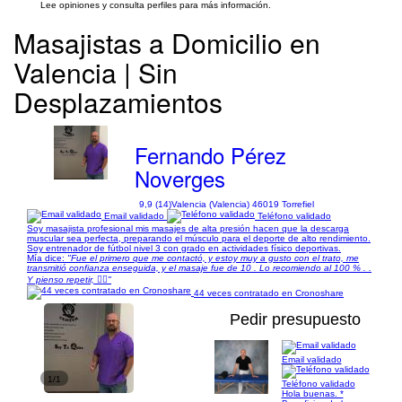
Lee opiniones y consulta perfiles para más información.
Masajistas a Domicilio en
Valencia | Sin
Desplazamientos
Fernando Pérez
Noverges
9,9 (14)
Valencia (Valencia) 46019 Torrefiel
Email validado
Teléfono validado
Soy masajista profesional mis masajes de alta presión hacen que la descarga
muscular sea perfecta, preparando el músculo para el deporte de alto rendimiento.
Soy entrenador de fútbol nivel 3 con grado en actividades físico deportivas.
Mía dice:
"Fue el primero que me contactó, y estoy muy a gusto con el trato, me
transmitió confianza enseguida, y el masaje fue de 10 . Lo recomiendo al 100 % . .
Y pienso repetir, 👍🏻"
44 veces contratado en Cronoshare
Pedir presupuesto
Email validado
1/1
Teléfono validado
Hola buenas. *