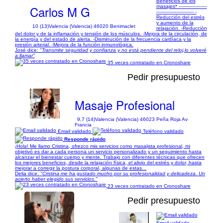
Beneficios de los
Carlos M G
masajes* -------------------
------------------------- -
Reducción del estrés
y aumento de la
10 (13)
Valencia (Valencia) 46020 Benimaclet
relajación. -Reducción
del dolor y de la inflamación y tensión de los músculos. -Mejora de la circulación, de
la energía y del estado de alerta. -Disminución de la frecuencia cardíaca y la
presión arterial. -Mejora de la función inmunológica.
José dice:
"Transmite seguridad y confianza y no está pendiente del reloj,lo volveré
a llamar"
35 veces contratado en Cronoshare
Pedir presupuesto
Masaje Profesional
9,7 (14)
Valencia (Valencia) 46023 Peña Roja Av
Francia
Email validado
Teléfono validado
Responde rápido
¡Hola! Me llamo Cristina, ofrezco mis servicios como masajista profesional, mi
objetivó es dar a cada persona un servicio personalizado y un seguimiento hasta
alcanzar el bienestar cuerpo y mente. Trabajo con diferentes técnicas que ofrecen
los mejores beneficios, desde la relajación física, el alivio del estrés y dolor, hasta
mejorar a corregir la postura corporal, algunas de estas...
Delia dice:
"Cristina me ha gustado mucho por su profesionalidad y delicadeza. Un
acierto haber elegido sus servicios."
23 veces contratado en Cronoshare
Pedir presupuesto
Email validado