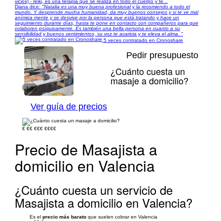
vicios) - reiki, es una terapia que se realiza en todo el cuerpo y te...
Diana dice:
"Natalia es una muy buena profesional y la recomiendo a todo el
mundo. Y desprende mucha humanidad, da muy buenos consejos y si te ve mal
anímica mente y se desvive por la persona que está tratando y hace un
seguimiento durante días, hasta te pone en contacto con compañeros para que
colaboren psíquicamente. Es también una bella persona en cuanto a su
sensibilidad y buenos sentimientos, su voz te acaricia y te eleva el alma. "
5 veces contratado en Cronoshare
Pedir presupuesto
¿Cuánto cuesta un
masaje a domicilio?
1/8
Ver guía de precios
€
€€
€€€
€€€€
Precio de Masajista a
domicilio en Valencia
¿Cuánto cuesta un servicio de
Masajista a domicilio en Valencia?
Es el
precio más barato
que suelen cobrar en Valencia