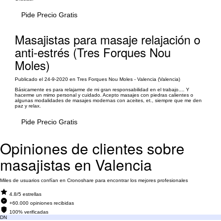
Pide Precio Gratis
Masajistas para masaje relajación o
anti-estrés (Tres Forques Nou
Moles)
Publicado el 24-9-2020 en Tres Forques Nou Moles - Valencia (Valencia)
Básicamente es para relajarme de mi gran responsabilidad en el trabajo.... Y
hacerme un mimo personal y cuidado. Acepto masajes con piedras calientes o
algunas modalidades de masajes modernas con aceites, et., siempre que me den
paz y relax.
Pide Precio Gratis
Opiniones de clientes sobre
masajistas en Valencia
Miles de usuarios confían en Cronoshare para encontrar los mejores profesionales
4.8/5 estrellas
+60.000 opiniones recibidas
100% verificadas
DN