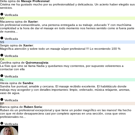
Delia opina de
Masaje Profesional
:
Cristina me ha gustado mucho por su profesionalidad y delicadeza. Un acierto haber elegido sus
servicios.
Verificada
MV
Macarena opina de
Xavier
:
Un profesional extraordinario, una persona entregada a su trabajo ,educado Y con muchísima
complicidad a la hora de dar el masaje en todo momento nos hemos sentido como si fuera parte
de nuestra...
Verificada
SS
Sergio opina de
Xavier
:
Magnífica atención y sobre todo un masaje súper profesional !!! Lo recomiendo 100 %
Verificada
CA
Carolina opina de
Quiromasajista
:
La físio que vino se llama Nadia y quedamos muy contentos, por supuesto volveremos a
contactar con ella
Verificada
AL
Alexia opina de
Sandra
:
Sandra fue puntual, amable y cercana. El masaje recibido excelente. El habititáculo donde
trabaja muy acogedor y con detalles importantes: limpio, ordenado, música relajante, aromas,
vaso de agua.
Verificada
BP
Bianca opina de
Ruben Soria
:
Ruben és un profesional excepcional y que tiene un poder magnífico en las manos! Ha hecho
con que mi dolor desapareciera casi por completo apenas en una sección, cosa que otros
profesionales no...
Verificada