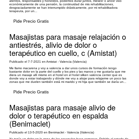
atentos, responsables y honestos, podemos durar juntos, meses! o años! vivo
económicamente de una pensión, la continuidad de mis rehabilitaciones,
desgraciadamente se han interrumpido drásticamente, por mi rehabilitadora
terapeuta, por un...
Pide Precio Gratis
Masajistas para masaje relajación o
antiestrés, alivio de dolor o
terapéutico en cuello, c (Amistat)
Publicado el 7-7-2021 en Amistat - Valencia (Valencia)
Me llamo macarena y voy a valencia a dar unos cursos de formación tengo
bastante dolor en la parte del cuello y los pies y las manos y me gustaría que me
diera un masaje allí mismo en el hotel en el hotel silken valencia center que es
donde voy a estar trabajando y dónde me voy a alojar para relajarme un poco las
zonas que me duelen también está mi marido y mi hija que también se daría un...
Pide Precio Gratis
Masajistas para masaje alivio de
dolor o terapéutico en espalda
(Benimaclet)
Publicado el 13-5-2020 en Benimaclet - Valencia (Valencia)
Ya tenía un dolor en la zona de las escapulas hace semanas. Debido al estado de