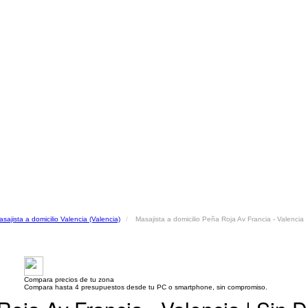
sajista a domicilio Valencia (Valencia)
Masajista a domicilio Peña Roja Av Francia - Valencia
Compara precios de tu zona
Compara hasta 4 presupuestos desde tu PC o smartphone, sin compromiso.