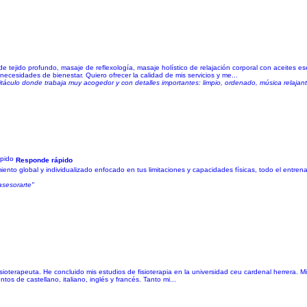
 tejido profundo, masaje de reflexología, masaje holístico de relajación corporal con aceites ese
necesidades de bienestar. Quiero ofrecer la calidad de mis servicios y me...
titáculo donde trabaja muy acogedor y con detalles importantes: limpio, ordenado, música relajan
Responde rápido
iento global y individualizado enfocado en tus limitaciones y capacidades físicas, todo el entre
asesorarte"
ioterapeuta. He concluido mis estudios de fisioterapia en la universidad ceu cardenal herrera. Mi
tos de castellano, italiano, inglés y francés. Tanto mi...