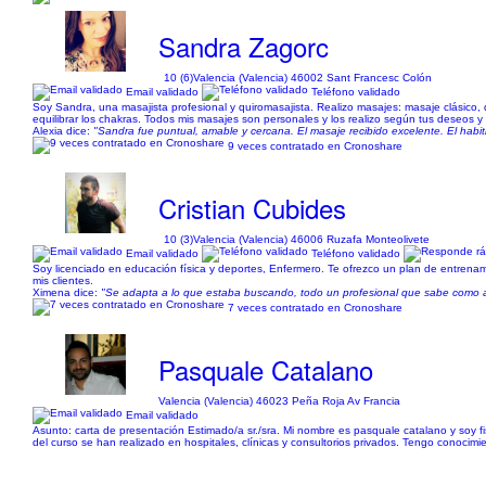
Sandra Zagorc
10 (6)
Valencia (Valencia) 46002 Sant Francesc Colón
Email validado
Teléfono validado
Soy Sandra, una masajista profesional y quiromasajista. Realizo masajes: masaje clásico, de
equilibrar los chakras. Todos mis masajes son personales y los realizo según tus deseos y 
Alexia dice:
"Sandra fue puntual, amable y cercana. El masaje recibido excelente. El habi
9 veces contratado en Cronoshare
Cristian Cubides
10 (3)
Valencia (Valencia) 46006 Ruzafa Monteolivete
Email validado
Teléfono validado
Soy licenciado en educación física y deportes, Enfermero. Te ofrezco un plan de entrenam
mis clientes.
Ximena dice:
"Se adapta a lo que estaba buscando, todo un profesional que sabe como 
7 veces contratado en Cronoshare
Pasquale Catalano
Valencia (Valencia) 46023 Peña Roja Av Francia
Email validado
Asunto: carta de presentación Estimado/a sr./sra. Mi nombre es pasquale catalano y soy fis
del curso se han realizado en hospitales, clínicas y consultorios privados. Tengo conocimien