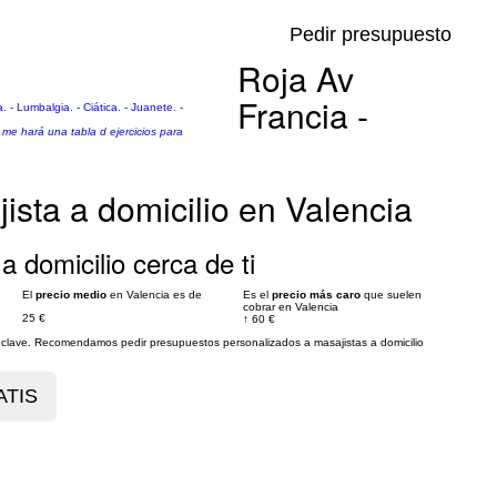
Pedir presupuesto
Roja Av
Francia -
. - Lumbalgia. - Ciática. - Juanete. -
me hará una tabla d ejercicios para
ista a domicilio en Valencia
a domicilio cerca de ti
El
precio medio
en Valencia es de
Es el
precio más caro
que suelen
cobrar en Valencia
25 €
↑
60 €
es clave. Recomendamos pedir presupuestos personalizados a masajistas a domicilio