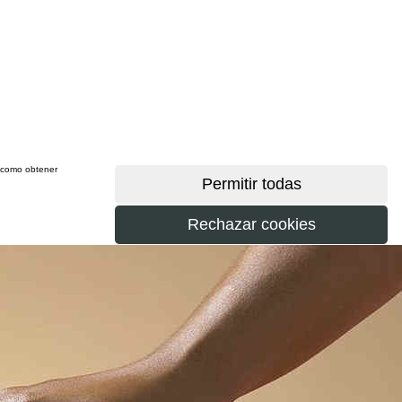
sí como obtener
más