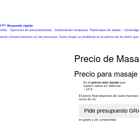
Responde rápido
bebé. - Ejercicios de psicomotricidad. - Estimulación temprana. Fisioterapia de adulto: - Cervicalgia
almente normal entonces no me preocupa. Como tengo un problema en la pierna me ha dicho que 
Precio de Masaj
Precio para masaje 
Es el
precio más barato
que
suelen cobrar en Valencia
↓
15 €
El precio final depende de varios factor
cerca de mí.
es gratis y sin compromiso