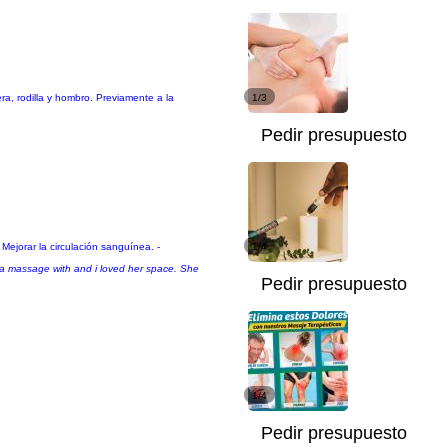
dera, rodilla y hombro. Previamente a la
1/3
Pedir presupuesto
 Mejorar la circulación sanguínea. -
1/4
ve a massage with and i loved her space. She
Pedir presupuesto
1/4
Pedir presupuesto