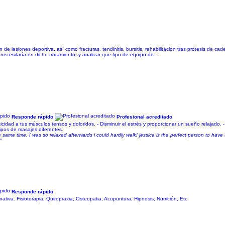
n de lesiones deportiva, así como fracturas, tendinitis, bursitis, rehabilitación tras prótesis de ca
necesitaría en dicho tratamiento, y analizar que tipo de equipo de...
Responde rápido
Profesional acreditado
cidad a tus músculos tensos y doloridos. - Disminuir el estrés y proporcionar un sueño relajado. -
ipos de masajes diferentes.
the same time. I was so relaxed afterwards i could hardly walk! jessica is the perfect person to ha
"
Responde rápido
nativa. Fisioterapia, Quiropraxia, Osteopatia, Acupuntura, Hipnosis, Nutrición, Etc.