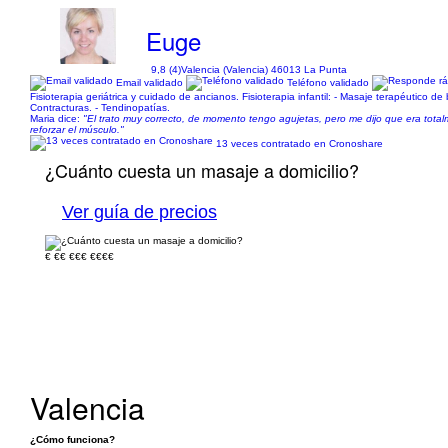
Euge
9,8 (4)
Valencia (Valencia) 46013 La Punta
Email validado
Teléfono validado
Fisioterapia geriátrica y cuidado de ancianos. Fisioterapia infantil: - Masaje terapéutico de 
Contracturas. - Tendinopatías.
Maria dice:
"El trato muy correcto, de momento tengo agujetas, pero me dijo que era tot
reforzar el músculo."
13 veces contratado en Cronoshare
¿Cuánto cuesta un masaje a domicilio?
Ver guía de precios
€
€€
€€€
€€€€
Valencia
¿Cómo funciona?