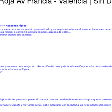
Roja Av Francia - Valencia | Sin
Responde rápido
 dar a cada persona un servicio personalizado y un seguimiento hasta alcanzar el bienestar cuerpo
hasta mejorar a corregir la postura corporal, algunas de estas...
haber elegido sus servicios."
 del estrés y aumento de la relajación. -Reducción del dolor y de la inflamación y tensión de los múscul
de la función inmunológica.
ar"
cológicas de las personas, partiendo de esa base se pueden determinar los logros que se desean
renador exigente y muy profesional. Sabe adaptarse con facilidad a las necesidades del cliente