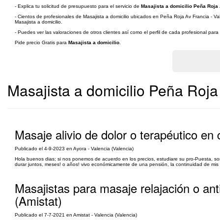
- Explica tu solicitud de presupuesto para el servicio de
Masajista a domicilio Peña Roja 
- Cientos de profesionales de Masajista a domicilio ubicados en Peña Roja Av Francia - Val
Masajista a domicilio.
- Puedes ver las valoraciones de otros clientes así como el perfil de cada profesional par
Pide precio Gratis para
Masajista a domicilio
.
Masajista a domicilio Peña Roja
Masaje alivio de dolor o terapéutico en
Publicado el 4-9-2023 en Ayora - Valencia (Valencia)
Hola buenos dias; si nos ponemos de acuerdo en los precios, estudiare su pro-Puesta, 
durar juntos, meses! o años! vivo económicamente de una pensión, la continuidad de mis r
Masajistas para masaje relajación o antie
(Amistat)
Publicado el 7-7-2021 en Amistat - Valencia (Valencia)