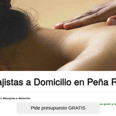
istas a Domicilio en Peña R
ara
Masajista a domicilio
.
es gratis y 