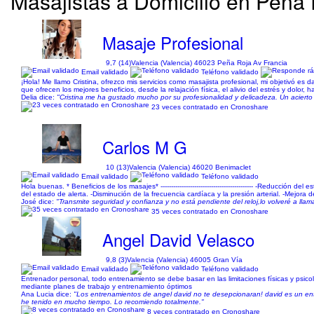
Masajistas a Domicilio en Peña 
Masaje Profesional
9,7 (14)
Valencia (Valencia) 46023 Peña Roja Av Francia
Email validado
Teléfono validado
¡Hola! Me llamo Cristina, ofrezco mis servicios como masajista profesional, mi objetivó es
que ofrecen los mejores beneficios, desde la relajación física, el alivio del estrés y dolor, 
Delia dice:
"Cristina me ha gustado mucho por su profesionalidad y delicadeza. Un acierto 
23 veces contratado en Cronoshare
Carlos M G
10 (13)
Valencia (Valencia) 46020 Benimaclet
Email validado
Teléfono validado
Hola buenas. * Beneficios de los masajes* -------------------------------------------- -Reducción
del estado de alerta. -Disminución de la frecuencia cardíaca y la presión arterial. -Mejora 
José dice:
"Transmite seguridad y confianza y no está pendiente del reloj,lo volveré a llam
35 veces contratado en Cronoshare
Angel David Velasco
9,8 (3)
Valencia (Valencia) 46005 Gran Vía
Email validado
Teléfono validado
Entrenador personal, todo entrenamiento se debe basar en las limitaciones físicas y psi
mediante planes de trabajo y entrenamiento óptimos
Ana Lucia dice:
"Los entrenamientos de angel david no te desepcionaran! david es un ent
he tenido en mucho tiempo. Lo recomiendo totalmente."
8 veces contratado en Cronoshare