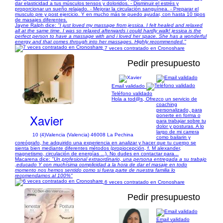
dar elasticidad a tus músculos tensos y doloridos. - Disminuir el estrés y
proporcionar un sueño relajado. - Mejorar la circulación sanguínea. - Preparar el
musculo pre y post ejercicio. Y en mucho más te puedo ayudar, con hasta 10 tipos
de masajes diferentes.
Jayne Ralph dice:
"I just loved my massage from jessica. I felt healed and relaxed
all at the same time. I was so relaxed afterwards i could hardly walk! jessica is the
perfect person to have a massage with and i loved her space. She has a wonderful
energy and that comes through into her massages. Highly recommended."
7 veces contratado en Cronoshare
Pedir presupuesto
Email validado
Teléfono validado
1/4
Hola a tod@s, Ofrezco un servicio de
coaching
personalizado, para
Xavier
ponerte en forma o
para trabajar sobre tu
dolor y posturas. A lo
largo de mi carrera
10 (4)
Valencia (Valencia) 46008 La Pechina
como bailarin y
coreógrafo, he adquirido una experiencia en analizar y hacer que tu cuerpo se
sienta bien mediante diferentes métodos (propiocepción, f. M alexander,
magnetismo, circulación de energías ...). No dudes en contactar para...
Macarena dice:
"Un profesional extraordinario, una persona entregada a su trabajo
,educado Y con muchísima complicidad a la hora de dar el masaje en todo
momento nos hemos sentido como si fuera parte de nuestra familia lo
recomendamos al 100%"
6 veces contratado en Cronoshare
Pedir presupuesto
Email validado