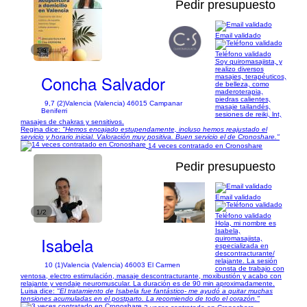
Pedir presupuesto
Email validado
1/9
Teléfono validado
Soy quiromasajista, y
realizo diversos
Concha Salvador
masajes, terapéuticos,
de belleza, como
maderoterapia,
piedras calientes,
9,7 (2)
Valencia (Valencia) 46015 Campanar
masaje tailandés,
Beniferri
sesiones de reiki, lnt,
masajes de chakras y sensitivos.
Regina dice:
"Hemos encajado estupendamente, incluso hemos reajustado el
servicio y horario inicial. Valoración muy positiva. Buen servicio el de Cronoshare."
14 veces contratado en Cronoshare
Pedir presupuesto
Email validado
1/2
Teléfono validado
Hola, mi nombre es
Isabela,
Isabela
quiromasajista,
especializada en
descontracturante/
relajante. La sesión
10 (1)
Valencia (Valencia) 46003 El Carmen
consta de trabajo con
ventosa, electro estimulación, masaje descontracturante, moxibustión y acabo con
relajante y vendaje neuromuscular. La duración es de 90 min aproximadamente.
Luisa dice:
"El tratamiento de Isabela fue fantástico- me ayudó a quitar muchas
tensiones acumuladas en el postparto. La recomiendo de todo el corazón."