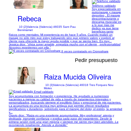
1/1
Teléfono validado
Soy especializada en
quiromasaje y masaje
Rebeca
deportivo,. El masaje
descontracturante o
descarga muscular es
a lo que más me
10 (2)
Valencia (Valencia) 46035 Sant Pau
dedico ya que tiene
Benimámet
beneficios tanto
físicos como mentales. Mi experiencia es de hace 5 años. Cuando realizó un
masaje no sólo miro que estoy trabajando sino que primero valoro y exploró al
cliente para ofrecerle la mayor ayuda posible y que se sienta bien. Es muy...
Jessica dice:
"chica super amable, empatiza mucho con el cliente , profesionalidad
Nosotros repetiremos con ella "
6 veces contratado en Cronoshare
Pedir presupuesto
Raiza Mucida Oliveira
10 (3)
Valencia (Valencia) 46018 Tres Forques Nou
Moles
Email validado
Soy acupunturista con formación y experiencia. He ayudado a numerosos
pacientes a mejorar su calidad de vida a través de tratamientos integrales y
personalizados, buscando siempre el equilibrio físico y emocional de mis pacientes.
La acupuntura es una tecnica muy antigua que permite ofrecer resultados
significativos y duraderos, sobretodo para el manejo del dolor, el estrés, la ansiedad
y...
Otavio dice:
"Raiza es una excelente acupunturista. Muy profesional, atenta y
dedicada, transmite confianza y explica cada paso del tratamiento. Desde la
primera sesión noté una gran mejoría y siempre me siento muy bien atendido. La
recomiendo totalmente. Atende a domicilio"