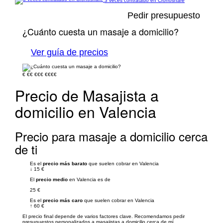
3 veces contratado en Cronoshare
Pedir presupuesto
¿Cuánto cuesta un masaje a domicilio?
Ver guía de precios
€
€€
€€€
€€€€
Precio de Masajista a
domicilio en Valencia
Precio para masaje a domicilio cerca
de ti
Es el
precio más barato
que suelen cobrar en Valencia
↓
15 €
El
precio medio
en Valencia es de
25 €
Es el
precio más caro
que suelen cobrar en Valencia
↑
60 €
El precio final depende de varios factores clave. Recomendamos pedir
presupuestos personalizados a masajistas a domicilio cerca de mí.