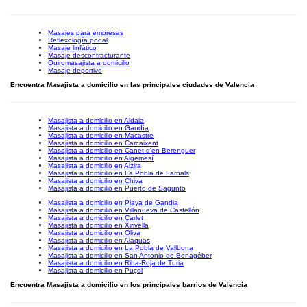
Masajes para empresas
Reflexología podal
Masaje linfático
Masaje descontracturante
Quiromasajista a domicilio
Masaje deportivo
Encuentra Masajista a domicilio en las principales ciudades de Valencia
Masajista a domicilio en Aldaia
Masajista a domicilio en Gandía
Masajista a domicilio en Macastre
Masajista a domicilio en Carcaixent
Masajista a domicilio en Canet d'en Berenguer
Masajista a domicilio en Algemesí
Masajista a domicilio en Alzira
Masajista a domicilio en La Pobla de Farnals
Masajista a domicilio en Chiva
Masajista a domicilio en Puerto de Sagunto
Masajista a domicilio en Playa de Gandia
Masajista a domicilio en Villanueva de Castellón
Masajista a domicilio en Carlet
Masajista a domicilio en Xirivella
Masajista a domicilio en Oliva
Masajista a domicilio en Alaquas
Masajista a domicilio en La Pobla de Vallbona
Masajista a domicilio en San Antonio de Benagéber
Masajista a domicilio en Riba-Roja de Turia
Masajista a domicilio en Puçol
Encuentra Masajista a domicilio en los principales barrios de Valencia