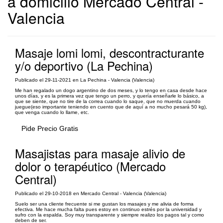
a domicilio Mercado Central -
Valencia
Masaje lomi lomi, descontracturante
y/o deportivo (La Pechina)
Publicado el 29-11-2021 en La Pechina - Valencia (Valencia)
Me han regalado un dogo argentino de dos meses, y lo tengo en casa desde hace
unos días, y es la primera vez que tengo un perro, y quería enseñarle lo básico, a
que se siente, que no tire de la correa cuando lo saque, que no muerda cuando
juegue(eso importante teniendo en cuento que de aquí a no mucho pesará 50 kg),
que venga cuando lo llame, etc.
Pide Precio Gratis
Masajistas para masaje alivio de
dolor o terapéutico (Mercado
Central)
Publicado el 29-10-2018 en Mercado Central - Valencia (Valencia)
Suelo ser una cliente frecuente si me gustan los masajes y me alivia de forma
efectiva. Me hace mucha falta pues estoy en continuo estrés por la universidad y
sufro con la espalda. Soy muy transparente y siempre realizo los pagos tal y como
deben de ser.