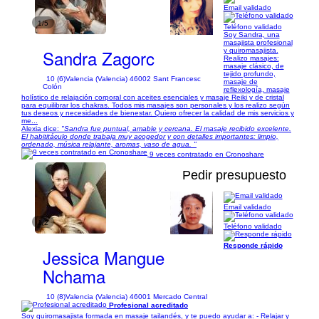
Email validado
1/5
Teléfono validado
Soy Sandra, una
masajista profesional
Sandra Zagorc
y quiromasajista.
Realizo masajes:
masaje clásico, de
tejido profundo,
10 (6)
Valencia (Valencia) 46002 Sant Francesc
masaje de
Colón
reflexología, masaje
holístico de relajación corporal con aceites esenciales y masaje Reiki y de cristal
para equilibrar los chakras. Todos mis masajes son personales y los realizo según
tus deseos y necesidades de bienestar. Quiero ofrecer la calidad de mis servicios y
me...
Alexia dice:
"Sandra fue puntual, amable y cercana. El masaje recibido excelente.
El habititáculo donde trabaja muy acogedor y con detalles importantes: limpio,
ordenado, música relajante, aromas, vaso de agua. "
9 veces contratado en Cronoshare
Pedir presupuesto
Email validado
1/2
Teléfono validado
Responde rápido
Jessica Mangue
Nchama
10 (8)
Valencia (Valencia) 46001 Mercado Central
Profesional acreditado
Soy quiromasajista formada en masaje tailandés, y te puedo ayudar a: - Relajar y