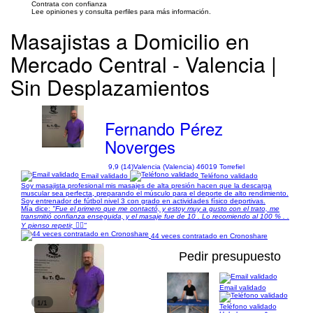
Contrata con confianza
Lee opiniones y consulta perfiles para más información.
Masajistas a Domicilio en
Mercado Central - Valencia |
Sin Desplazamientos
Fernando Pérez
Noverges
9,9 (14)
Valencia (Valencia) 46019 Torrefiel
Email validado
Teléfono validado
Soy masajista profesional mis masajes de alta presión hacen que la descarga
muscular sea perfecta, preparando el músculo para el deporte de alto rendimiento.
Soy entrenador de fútbol nivel 3 con grado en actividades físico deportivas.
Mía dice:
"Fue el primero que me contactó, y estoy muy a gusto con el trato, me
transmitió confianza enseguida, y el masaje fue de 10 . Lo recomiendo al 100 % . .
Y pienso repetir, 👍🏻"
44 veces contratado en Cronoshare
Pedir presupuesto
Email validado
1/1
Teléfono validado