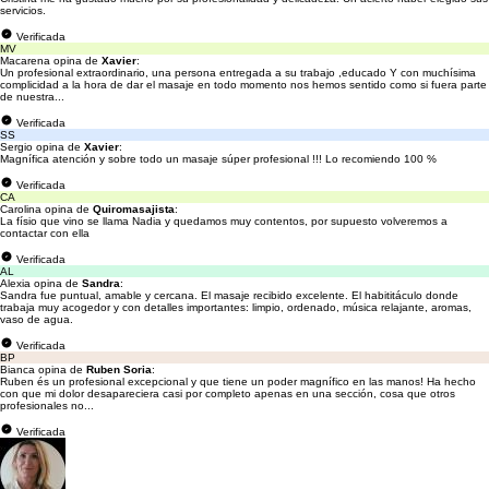
servicios.
Verificada
MV
Macarena opina de
Xavier
:
Un profesional extraordinario, una persona entregada a su trabajo ,educado Y con muchísima
complicidad a la hora de dar el masaje en todo momento nos hemos sentido como si fuera parte
de nuestra...
Verificada
SS
Sergio opina de
Xavier
:
Magnífica atención y sobre todo un masaje súper profesional !!! Lo recomiendo 100 %
Verificada
CA
Carolina opina de
Quiromasajista
:
La físio que vino se llama Nadia y quedamos muy contentos, por supuesto volveremos a
contactar con ella
Verificada
AL
Alexia opina de
Sandra
:
Sandra fue puntual, amable y cercana. El masaje recibido excelente. El habititáculo donde
trabaja muy acogedor y con detalles importantes: limpio, ordenado, música relajante, aromas,
vaso de agua.
Verificada
BP
Bianca opina de
Ruben Soria
:
Ruben és un profesional excepcional y que tiene un poder magnífico en las manos! Ha hecho
con que mi dolor desapareciera casi por completo apenas en una sección, cosa que otros
profesionales no...
Verificada