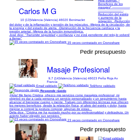
Hola buenas. *
Beneficios de los
Carlos M G
masajes* -------------------
------------------------- -
Reducción del estrés
y aumento de la
10 (13)
Valencia (Valencia) 46020 Benimaclet
relajación. -Reducción
del dolor y de la inflamación y tensión de los músculos. -Mejora de la circulación, de
la energía y del estado de alerta. -Disminución de la frecuencia cardíaca y la
presión arterial. -Mejora de la función inmunológica.
José dice:
"Transmite seguridad y confianza y no está pendiente del reloj,lo volveré
a llamar"
35 veces contratado en Cronoshare
Pedir presupuesto
Masaje Profesional
9,7 (14)
Valencia (Valencia) 46023 Peña Roja Av
Francia
Email validado
Teléfono validado
Responde rápido
¡Hola! Me llamo Cristina, ofrezco mis servicios como masajista profesional, mi
objetivó es dar a cada persona un servicio personalizado y un seguimiento hasta
alcanzar el bienestar cuerpo y mente. Trabajo con diferentes técnicas que ofrecen
los mejores beneficios, desde la relajación física, el alivio del estrés y dolor, hasta
mejorar a corregir la postura corporal, algunas de estas...
Delia dice:
"Cristina me ha gustado mucho por su profesionalidad y delicadeza. Un
acierto haber elegido sus servicios."
23 veces contratado en Cronoshare
Pedir presupuesto