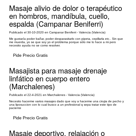
Masaje alivio de dolor o terapéutico
en hombros, mandíbula, cuello,
espalda (Campanar Beniferri)
Publicado el 30-10-2020 en Campanar Beniferri - Valencia (Valencia)
Me gustaría poder bañar, poder desparasitarlo con pipeta, cepillarla etc.. Sin que
me muerda, yo se que soy yo el problema porque sólo me lo hace a mi pero
necesito ayuda no se como resolver.
Pide Precio Gratis
Masajista para masaje drenaje
linfático en cuerpo entero
(Marchalenes)
Publicado el 22-4-2021 en Marchalenes - Valencia (Valencia)
Necesito hacerme varios masajes dado que voy a hacerme una cirujia de pecho y
una liposuccion con lo cual busco a un profesional q sepa tratar este tipo de
paciente
Pide Precio Gratis
Masaje deportivo, relajación o