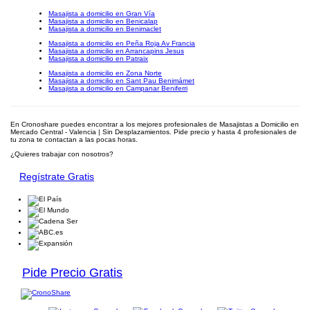
Masajista a domicilio en Gran Vía
Masajista a domicilio en Benicalap
Masajista a domicilio en Benimaclet
Masajista a domicilio en Peña Roja Av Francia
Masajista a domicilio en Arrancapins Jesus
Masajista a domicilio en Patraix
Masajista a domicilio en Zona Norte
Masajista a domicilio en Sant Pau Benimámet
Masajista a domicilio en Campanar Beniferri
En Cronoshare puedes encontrar a los mejores profesionales de Masajistas a Domicilio en
Mercado Central - Valencia | Sin Desplazamientos. Pide precio y hasta 4 profesionales de
tu zona te contactan a las pocas horas.
¿Quieres trabajar con nosotros?
Regístrate Gratis
Pide Precio Gratis