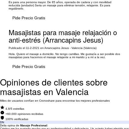
Es para una persona mayor. De 85 años, operada de cadera y con movilidad
reducida (andador) Seria un masaje para eliminar tensión, relajante. Es para
regalárselo.
Pide Precio Gratis
Masajistas para masaje relajación o
anti-estrés (Arrancapins Jesus)
Publicado el 11-2-2021 en Arrancapins Jesus - Valencia (Valencia)
Hola. Quiero el masaje a domicilio. No tengo camillas. Me gustaría a ser posible dos
masajistas para hacernos el masaje relajante a mi marido y a mí a la vez.
Pide Precio Gratis
Opiniones de clientes sobre
masajistas en Valencia
Miles de usuarios confían en Cronoshare para encontrar los mejores profesionales
4.8/5 estrellas
+60.000 opiniones recibidas
100% verificadas
DN
Delia opina de
Masaje Profesional
:
Cristina me ha gustado mucho por su profesionalidad y delicadeza. Un acierto haber elegido sus