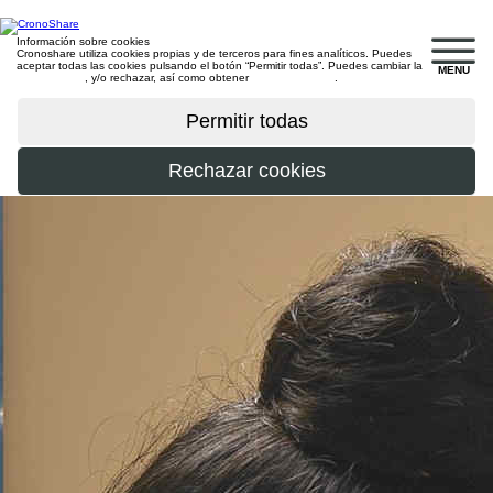
Información sobre cookies
Cronoshare utiliza cookies propias y de terceros para fines analíticos. Puedes
aceptar todas las cookies pulsando el botón “Permitir todas”. Puedes cambiar la
MENU
configuración
, y/o rechazar, así como obtener
más información
.