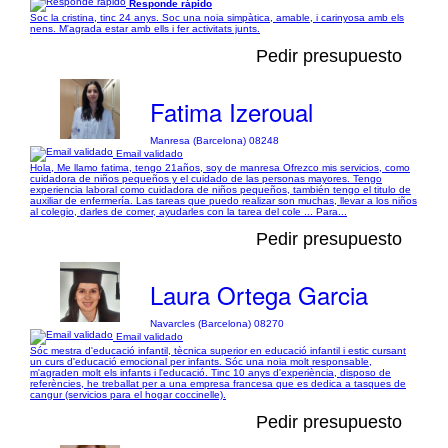
Responde rápido
Soc la cristina, tinc 24 anys. Soc una noia simpàtica, amable, i carinyosa amb els
nens. M'agrada estar amb ells i fer activitats junts.
Pedir presupuesto
Fatima Izeroual
Manresa (Barcelona) 08248
Email validado
Hola, Me llamo fatima, tengo 21años, soy de manresa Ofrezco mis servicios, como
cuidadora de niños pequeños y el cuidado de las personas mayores. Tengo
experiencia laboral como cuidadora de niños pequeños, también tengo el titulo de
auxiliar de enfermería. Las tareas que puedo realizar son muchas, llevar a los niños
al colegio, darles de comer, ayudarles con la tarea del cole ... Para...
Pedir presupuesto
Laura Ortega Garcia
Navarcles (Barcelona) 08270
Email validado
Sóc mestra d'educació infantil, tècnica superior en educació infantil i estic cursant
un curs d'educació emocional per infants. Sóc una noia molt responsable,
m'agraden molt els infants i l'educació. Tinc 10 anys d'experiència, disposo de
referències, he treballat per a una empresa francesa que es dedica a tasques de
cangur (servicios para el hogar coccinelle).
Pedir presupuesto