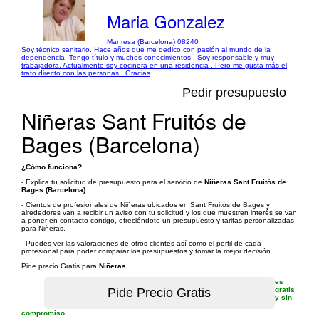
Maria Gonzalez
Manresa (Barcelona) 08240
Soy técnico sanitario. Hace años que me dedico con pasión al mundo de la
dependencia. Tengo título y muchos conocimientos . Soy responsable y muy
trabajadora. Actualmente soy cocinera en una residencia . Pero me gusta más el
trato directo con las personas . Gracias
Pedir presupuesto
Niñeras Sant Fruitós de
Bages (Barcelona)
¿Cómo funciona?
- Explica tu solicitud de presupuesto para el servicio de
Niñeras Sant Fruitós de
Bages (Barcelona)
.
- Cientos de profesionales de Niñeras ubicados en Sant Fruitós de Bages y
alrededores van a recibir un aviso con tu solicitud y los que muestren interés se van
a poner en contacto contigo, ofreciéndote un presupuesto y tarifas personalizadas
para Niñeras.
- Puedes ver las valoraciones de otros clientes así como el perfil de cada
profesional para poder comparar los presupuestos y tomar la mejor decisión.
Pide precio Gratis para
Niñeras
.
es
gratis
y sin
compromiso