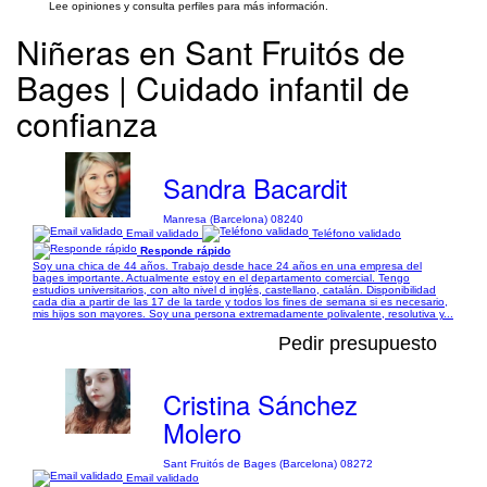
Lee opiniones y consulta perfiles para más información.
Niñeras en Sant Fruitós de
Bages | Cuidado infantil de
confianza
Sandra Bacardit
Manresa (Barcelona) 08240
Email validado
Teléfono validado
Responde rápido
Soy una chica de 44 años. Trabajo desde hace 24 años en una empresa del
bages importante. Actualmente estoy en el departamento comercial. Tengo
estudios universitarios, con alto nivel d inglés, castellano, catalán. Disponibilidad
cada dia a partir de las 17 de la tarde y todos los fines de semana si es necesario,
mis hijos son mayores. Soy una persona extremadamente polivalente, resolutiva y...
Pedir presupuesto
Cristina Sánchez
Molero
Sant Fruitós de Bages (Barcelona) 08272
Email validado