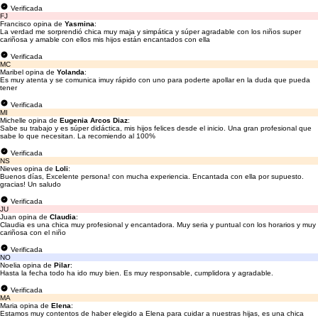
Verificada
FJ
Francisco opina de
Yasmina
:
La verdad me sorprendió chica muy maja y simpática y súper agradable con los niños super
cariñosa y amable con ellos mis hijos están encantados con ella
Verificada
MC
Maribel opina de
Yolanda
:
Es muy atenta y se comunica imuy rápido con uno para poderte apollar en la duda que pueda
tener
Verificada
MI
Michelle opina de
Eugenia Arcos Diaz
:
Sabe su trabajo y es súper didáctica, mis hijos felices desde el inicio. Una gran profesional que
sabe lo que necesitan. La recomiendo al 100%
Verificada
NS
Nieves opina de
Loli
:
Buenos días, Excelente persona! con mucha experiencia. Encantada con ella por supuesto.
gracias! Un saludo
Verificada
JU
Juan opina de
Claudia
:
Claudia es una chica muy profesional y encantadora. Muy seria y puntual con los horarios y muy
cariñosa con el niño
Verificada
NO
Noelia opina de
Pilar
:
Hasta la fecha todo ha ido muy bien. Es muy responsable, cumplidora y agradable.
Verificada
MA
Maria opina de
Elena
:
Estamos muy contentos de haber elegido a Elena para cuidar a nuestras hijas, es una chica