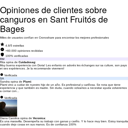
Opiniones de clientes sobre
canguros en Sant Fruitós de
Bages
Miles de usuarios confían en Cronoshare para encontrar los mejores profesionales
4.8/5 estrellas
+60.000 opiniones recibidas
100% verificadas
RM
Rita opina de
Cuidadosag
:
Muy buena experiencia con Doria! Les enfants on adorés les échanges sur sa culture, son pays
et ses expériences. Je la recommande vivement!
Verificada
SA
Sandra opina de
Plami
:
Plami vino a cuidar de nuestro hijo de un año. Es profesional y cariñosa. Se nota que tiene
experiencia y que también es madre. Sin duda, cuando volvamos a necesitar ayuda volveremos
a contar con...
Verificada
Diana Carolina opina de
Veronica
:
Es una maravilla. Desempeña su trabajo con ganas y cariño. Y lo hace muy bien. Estoy tranquila
cuando dejo cosas en sus manos. Es de confianza 100%