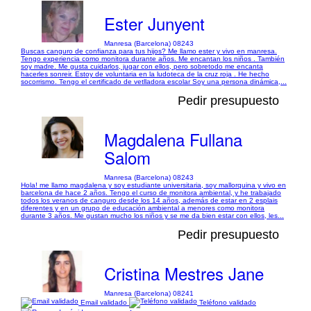
Ester Junyent
Manresa (Barcelona) 08243
Buscas canguro de confianza para tus hijos? Me llamo ester y vivo en manresa.
Tengo experiencia como monitora durante años. Me encantan los niños . También
soy madre. Me gusta cuidarlos, jugar con ellos, pero sobretodo me encanta
hacerles sonreir. Estoy de voluntaria en la ludoteca de la cruz roja . He hecho
socorrismo. Tengo el certificado de vetlladora escolar Soy una persona dinámica,...
Pedir presupuesto
Magdalena Fullana
Salom
Manresa (Barcelona) 08243
Hola! me llamo magdalena y soy estudiante universitaria, soy mallorquina y vivo en
barcelona de hace 2 años. Tengo el curso de monitora ambiental, y he trabajado
todos los veranos de canguro desde los 14 años, además de estar en 2 esplais
diferentes y en un grupo de educación ambiental a menores como monitora
durante 3 años. Me gustan mucho los niños y se me da bien estar con ellos, les...
Pedir presupuesto
Cristina Mestres Jane
Manresa (Barcelona) 08241
Email validado
Teléfono validado