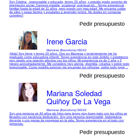
Soy Cristina , responsable y educada, tengo 20 años, y estudio grado superior de
integracion social. Canguro estable, ocasional, eventual etc.. Tengo experiencia
familiar hasta la edad de 11 años, pero puedo con mas edad. Me encanta cuidar
de ellos y pasar tiempo y ayudarlos a aprender juntos. No dudes en contactar
conmigo!!
Pedir presupuesto
Irene Garcia
Manresa (Barcelona) 08242
¡Hola! Soy Irene y tengo 20 años. Vivo en Manresa y recientemente me he
graduado como educadora infantil. Tengo experiencia en este ámbito y establezco
muy rápido una relación afectiva con los niños. Mi experiencia es de 1 año y 3
meses aproximadamente. Me considero muy atenta, divertida, creativa y sobre todo
responsable. Como podréis suponer me encantan los niños/as, sobre todo jugar,...
Pedir presupuesto
Mariana Soledad
Quiñoy De La Vega
Manresa (Barcelona) 08242
Soy una persona se 40 años sin hijos pero tengo muy buen trato con los niños se
llevarlos con paciencia dedicación. Soy una persona responsable, trabajadora,
decente y con ganas de progresar en la vida. Tengo experiencia en el trato con
personas.
Pedir presupuesto