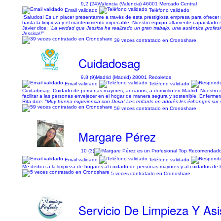
9,2 (24)
Valencia (Valencia) 46001 Mercado Central
Email validado
Teléfono validado
¡Saludos! Es un placer presentarme a través de esta prestigiosa empresa para ofrecer 
hasta la limpieza y el mantenimiento impecable. Nuestro equipo altamente capacitado 
Javier dice:
"La verdad que Jessica ha realizado un gran trabajo, una auténtica profesio
Jessica!!"
39 veces contratado en Cronoshare
Cuidadosag
9,8 (9)
Madrid (Madrid) 28001 Recoletos
Email validado
Teléfono validado
Cuidadosag. Cuidado de personas mayores, ancianos, a domicilio en Madrid. Nuestro 
facilitar a las personas envejecer en el hogar de manera segura y sostenible. Enfermera
Rita dice:
"Muy buena experiencia con Doria! Les enfants on adorés les échanges sur s
59 veces contratado en Cronoshare
Margare Pérez
10 (3)
Email validado
Teléfono validado
Me dedico a la limpieza de hogares al cuidado de personas mayores y al cuidados de
5 veces contratado en Cronoshare
Servicio De Limpieza Y Asi