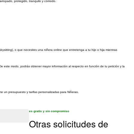
arropado, protegido, tranquilo y cómodo.
sitting), o que necesites una niñera online que entretenga a tu hijo o hija mientras
De este modo, podrás obtener mayor información al respecto en función de tu petición y la
ote un presupuesto y tarifas personalizadas para Niñeras.
es gratis y sin compromiso
Otras solicitudes de