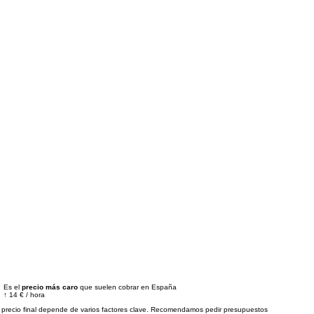
Es el
precio más caro
que suelen cobrar en España
↑
14 €
/
hora
 precio final depende de varios factores clave. Recomendamos pedir presupuestos