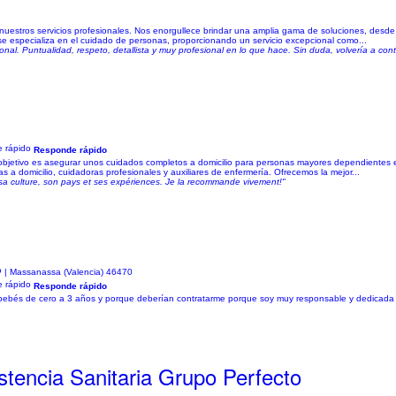
nuestros servicios profesionales. Nos enorgullece brindar una amplia gama de soluciones, desde
se especializa en el cuidado de personas, proporcionando un servicio excepcional como...
nal. Puntualidad, respeto, detallista y muy profesional en lo que hace. Sin duda, volvería a cont
Responde rápido
objetivo es asegurar unos cuidados completos a domicilio para personas mayores dependientes 
s a domicilio, cuidadoras profesionales y auxiliares de enfermería. Ofrecemos la mejor...
a culture, son pays et ses expériences. Je la recommande vivement!"
| Massanassa (Valencia) 46470
Responde rápido
 bebés de cero a 3 años y porque deberían contratarme porque soy muy responsable y dedicada 
stencia Sanitaria Grupo Perfecto