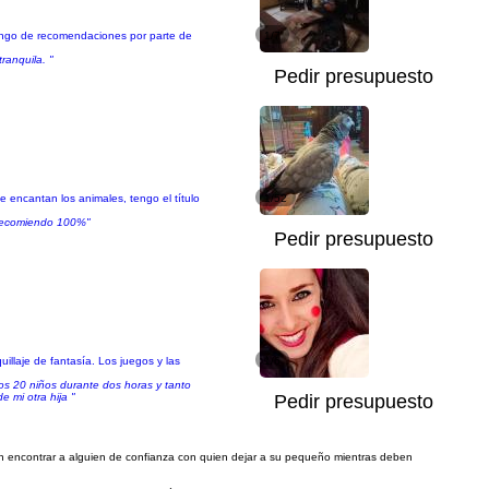
pongo de recomendaciones por parte de
1/7
ranquila. "
Pedir presupuesto
 encantan los animales, tengo el título
1/52
. Recomiendo 100%"
Pedir presupuesto
illaje de fantasía. Los juegos y las
1/6
s 20 niños durante dos horas y tanto
 mi otra hija "
Pedir presupuesto
an encontrar a alguien de confianza con quien dejar a su pequeño mientras deben