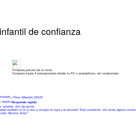
nfantil de confianza
Compara precios de tu zona
Compara hasta 4 presupuestos desde tu PC o smartphone, sin compromiso.
| Pinto (Madrid) 28320
Responde rápido
e, amable, don de gente.
ble también el Sr q vino a recoger la ropa y la devolvió Todo excelente. Sin duda alguna conti
ecida, Montse Soles"