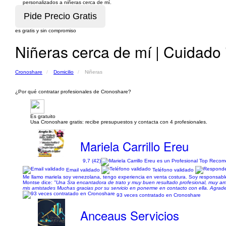
personalizados a niñeras cerca de mí.
es gratis y sin compromiso
Niñeras cerca de mí | Cuidado i
Cronoshare
Domicilio
Niñeras
¿Por qué contratar profesionales de Cronoshare?
Es gratuito
Usa Cronoshare gratis: recibe presupuestos y contacta con 4 profesionales.
Mariela Carrillo Ereu
9,7 (42)
Email validado
Teléfono validado
Me llamo mariela soy venezolana, tengo experiencia en venta costura. Soy responsabl
Montse dice:
"Una Sra encantadora de trato y muy buen resultado profesional, muy ama
mis amistades Muchas gracias por su servicio en ponerme en contacto con ella. Agrad
93 veces contratado en Cronoshare
Anceaus Servicios