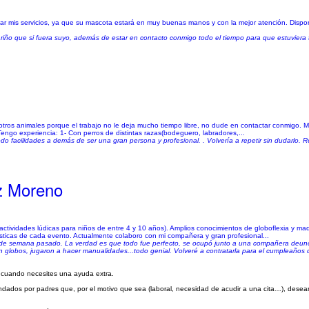
tar mis servicios, ya que su mascota estará en muy buenas manos y con la mejor atención. Dis
ariño que si fuera suyo, además de estar en contacto conmigo todo el tiempo para que estuviera t
otros animales porque el trabajo no le deja mucho tiempo libre, no dude en contactar conmigo. Me
engo experiencia: 1- Con perros de distintas razas(bodeguero, labradores,...
do facilidades a demás de ser una gran persona y profesional. . Volvería a repetir sin dudarlo
z Moreno
ctividades lúdicas para niños de entre 4 y 10 años). Amplios conocimientos de globoflexia y maqu
ísticas de cada evento. Actualmente colaboro con mi compañera y gran profesional...
n de semana pasado. La verdad es que todo fue perfecto, se ocupó junto a una compañera deuno
 globos, jugaron a hacer manualidades...todo genial. Volveré a contratarla para el cumpleaños de
 cuando necesites una ayuda extra.
ndados por padres que, por el motivo que sea (laboral, necesidad de acudir a una cita…), dese