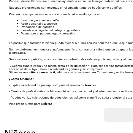
Por eso, desde Cronoshare queremos ayudarte a encontrar la mejor profesional que encaje 
Nuestras profesionales son expertas en el cuidado tanto de bebés como de niños.
Pueden desempeñar sus servicios a domicilio ofreciendo ayuda en:
Levantar y/o acostar al niño
Aseo personal y a vestirse
Preparación de comidas
Llevarle o recogerle del colegio o guardería
Pasear por el parque, jugar y compañía
Es posible que también la niñera pueda ayudar a tu hijo con los deberes o que lo que bu
No hay problema, en nuestra plataforma podrás encontrar una niñera que se adapte a las ne
teletrabajas.
Sea cual sea tu petición, nuestras niñeras profesionales velarán por la seguridad y el bi
"¿Cuánto cuanto cobra una niñera cerca de mi ubicación?" Para conocer las tarifas person
necesidad de tu hijo o hijos. La solicitud es gratuita y sin compromiso.
Si buscas una
niñera cerca de ti
, infórmate sin compromiso en Cronoshare y recibe hasta
¿Cómo funciona?
- Explica tu solicitud de presupuesto para el servicio de
Niñeras
.
- Cientos de profesionales de Niñeras ubicados en tu ciudad y alrededores van a recibir u
- Puedes ver las valoraciones de otros clientes así como el perfil de cada profesional par
Pide precio Gratis para
Niñeras
.
Niñeras