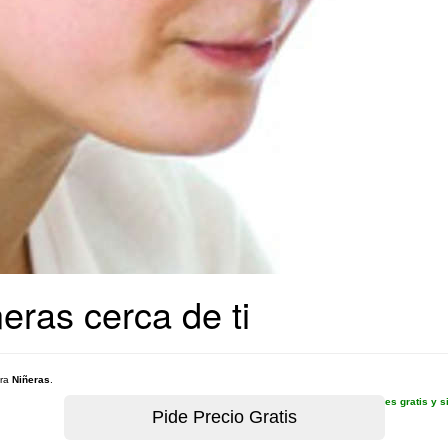
eras cerca de ti
ara
Niñeras
.
es gratis y 