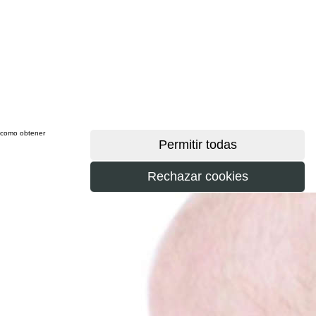
sí como obtener
más