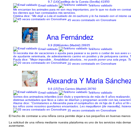
9,7 (14)
Castilleja de la Cuesta (Sevilla) 41950
Email validado
Teléfono validado
Me encantan los animales para mí son muy importantes, por lo que no dude en contra
los clientes que han contratados mis servicios.
Cristina dice:
"Me dejé a Lola el cuidado de mi cachorro y lo ha tratado con el mismo c
45 veces contratado en Cronoshare
Ana Fernández
9,9 (9)
Móstoles (Madrid) 28935
Email validado
Teléfono validado
Si necesita irse de vacaciones o ayuda para pasear a su perro o cuidar de sus aves u 
de ayudante veterinaria, de adiestramiento canino en positivo y de peluquera canina. T
Paula dice:
"Mejor imposible.. Amabilidad absoluta.. no puedo poner una sola pega. To
20 veces contratado en Cronoshare
Alexandra Y Maria Sánche
9,6 (15)
Tres Cantos (Madrid) 28760
Email validado
Teléfono validado
Somos dos animadora infantiles (con título y experiencia de más de 6 años realizando a
distintas actividades que llevo a cabo se diseñan y programan acorde con las caracter
Alazne dice:
"Contratamos a Alexandra para el cumpleaños de mi hija de 6 años el fi
los niños como nosotros quedamos encantados. Les maquillaron (de maravilla), hicieron
35 veces contratado en Cronoshare
El hecho de contratar a una niñera cerca permite dejar a tus pequeños en buenas manos
La solicitud de una niñera mediante nuestra plataforma es uno de los servicios más dema
ausentarse.