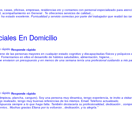
sos, casas, oficinas, empresas, residencias etc y contamos con personal especializado para ate
l, acompañamiento en General . Te ofrecemos servicios de calidad,...
io ha estado excelente. Puntualidad y servicio correctas por parte del trabajador que realizó las ta
iales En Domicilio
Responde rápido
e de las personas mayores en cualquier estado cognitivo y discapacitadas físicos y psíquicos e
Fomentamos en ellos el desarrollo de hábitos saludables, alimentación, higiene,...
 me enviaron un presupuesto y en menos de una semana tenía una profesional cuidando a mis pa
Responde rápido
impieza, plancha, canguro). Soy una persona muy dinamica, tengo experiencia, te invito a visitar 
o realizado, tengo muy buenas referencias de los mismos. Email: Telefono actualizado
spuesta siempre a lo que haga falta. También destacaría su profesionalidad, dedicación , comp
s.. Muchas gracias Eliana por tu esfuerzo , dedicación, y tu alegría."