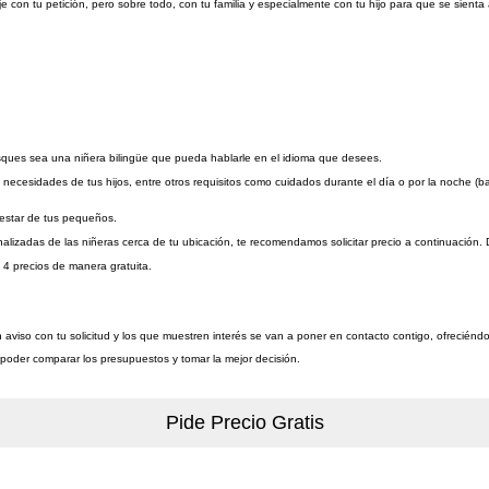
con tu petición, pero sobre todo, con tu familia y especialmente con tu hijo para que se sienta 
sques sea una niñera bilingüe que pueda hablarle en el idioma que desees.
cesidades de tus hijos, entre otros requisitos como cuidados durante el día o por la noche (baby
enestar de tus pequeños.
alizadas de las niñeras cerca de tu ubicación, te recomendamos solicitar precio a continuación. 
 4 precios de manera gratuita.
n aviso con tu solicitud y los que muestren interés se van a poner en contacto contigo, ofreciénd
a poder comparar los presupuestos y tomar la mejor decisión.