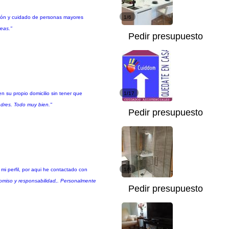
nción y cuidado de personas mayores
1/6
reas."
Pedir presupuesto
n su propio domicilio sin tener que
1/17
dres. Todo muy bien."
Pedir presupuesto
mi perfil, por aqui he contactado con
1/8
romiso y responsabilidad,. Personalmente
Pedir presupuesto