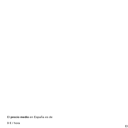
El
precio medio
en España es de
9 €
/
hora
El