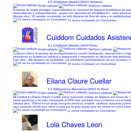
8,5 (20)
Madrid (Madrid) 28043 Hortaleza
Email validado
Teléfono validado
Empresa de solido prestigio, especializados en servicios de limpieza domésticos de pi
dependientes e independientes , ayuda con ejercicios de rehabilitación , aseo persona
Montse dice:
"El servicio contratado ha sido limpieza de final de obra y la calidad-prec
72 veces contratado en Cronoshare
Cuiddom Cuidados Asistenc
8,1 (10)
Madrid (Madrid) 28009 Retiro
Email validado
Teléfono validado
Cuiddom ofrece el servicio de acompañamiento control medicación, manutención e higien
abandonar su residencia habitual y amparando y mejorando su situación vital personal. 
Fran dice:
"Me llamaron de inmediato, me informaron perfectamente de sus servicios,
26 veces contratado en Cronoshare
Eliana Claure Cuellar
9,3 (9)
Barcelona (Barcelona) 08001 El Raval
Email validado
Teléfono validado
Mi nombre es Eliana Claure Cuellar, estoy buscando trabajo de limpieza por horas de ( l
varias personas y he sido contratada, el 95% han quedado muy contentos con el trabaj
Urbana dice:
"Eliana es sin duda una gran persona, amable, cariñosa, educada y predi
muy contenta desde que viene a casa por la gran ayuda que me ofrece en estos momento
11 veces contratado en Cronoshare
Lola Chaves Leon