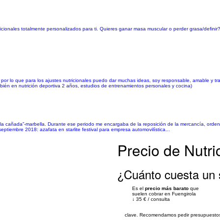
ricionales totalmente personalizados para ti. Quieres ganar masa muscular o perder grasa/definir
na por lo que para los ajustes nutricionales puedo dar muchas ideas, soy responsable, amable y 
bién en nutrición deportiva 2 años, estudios de entrenamientos personales y cocina)
la cañada”-marbella. Durante ese periodo me encargaba de la reposición de la mercancía, orden 
septiembre 2018: azafata en starlite festival para empresa automovilística...
Precio de Nutri
¿Cuánto cuesta un s
Es el
precio más barato
que
suelen cobrar en Fuengirola
↓
35 €
/
consulta
clave. Recomendamos pedir presupuestos 