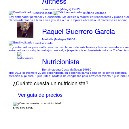
Afitness
Torremolinos (Málaga) 29620
Email validado
Teléfono validado
Soy entrenador personal y nutricionista. Me dedico a realizar entrenamientos y planes nut
planes adaptados a ti, tu rutina y tu día a día. Empieza el cambio, el momento es ahora!
Raquel Guerrero Garcia
Marbella (Málaga) 29604
Email validado
Soy entrenadora personal fitness, técnico técnico de sala fitness y también estudia coci
entrenadora o cualquier trabajo q me salga (experiencia en hostelería más de 2 años, tam
Nutricionista
Benalmadena Costa (Málaga) 29630
julio 2015-septiembre 2015: dependienta en deportes santa gema en el centro comercial “
atención al público. • julio 2015: azafata de congresos para new cool events. • julio 2018-
¿Cuánto cuesta un nutricionista?
Ver guía de precios
€
€€
€€€
€€€€