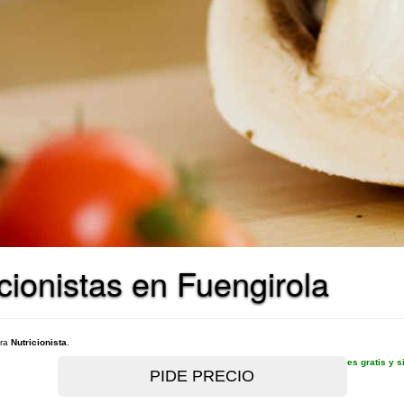
cionistas en Fuengirola
ara
Nutricionista
.
es gratis y 