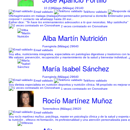
10 (1)
Málaga (Málaga) 29140
Email validado
Teléfono validado
Ofertagimnasios en malaga (malaga)rhoraentrenador personal a domicilio Entrenador person
corporal + contacto via whatsapp hasta 20 eur...
Esther dice:
"Te hace los entrenamientos adecuados a lo que necesitas. Muy satisfecha"
2 veces contratado en Cronoshare
Alba Martín Nutrición
Fuengirola (Málaga) 29640
Email validado
Soy alba, nutricionista integrativa, especialista en patologías digestivas y trastornos c
Mis valores: prevención, recuperación y mantenimiento de la salud y bienestar individual.
María Isabel Sánchez
Fuengirola (Málaga) 29640
Email validado
Teléfono validado
Soy dietista especialista en nutrición deportiva y nutrición clínica. Mi propósito es mejorar
1 veces contratado en Cronoshare
Rocío Martínez Muñoz
Torremolinos (Málaga) 29620
Email validado
Soy rocío martínez muñoz, psicóloga, master en psicología clínica y de la salud y expert
la nutrición , ofrezco mi formación, mi profesionalidad y una atención personalizada par