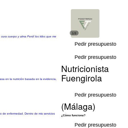
1/3
 cura cuerpo y alma Perdí los kilos que me
Pedir presupuesto
Pedir presupuesto
Nutricionista
Fuengirola
asa en la nutrición basada en la evidencia,
Pedir presupuesto
(Málaga)
ipo de enfermedad. Dentro de mis servicios
¿Cómo funciona?
Pedir presupuesto