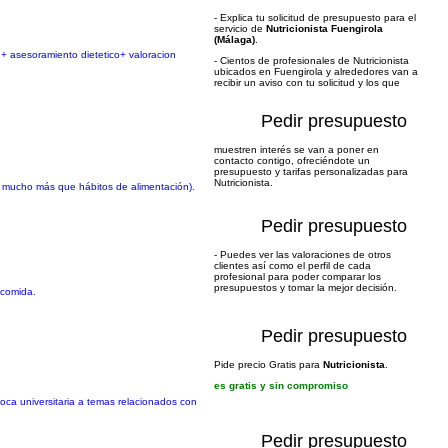
- Explica tu solicitud de presupuesto para el
servicio de
Nutricionista Fuengirola
(Málaga)
.
 + asesoramiento dietetico+ valoracion
- Cientos de profesionales de Nutricionista
ubicados en Fuengirola y alrededores van a
recibir un aviso con tu solicitud y los que
Pedir presupuesto
muestren interés se van a poner en
contacto contigo, ofreciéndote un
presupuesto y tarifas personalizadas para
Nutricionista.
ba mucho más que hábitos de alimentación).
Pedir presupuesto
- Puedes ver las valoraciones de otros
clientes así como el perfil de cada
profesional para poder comparar los
presupuestos y tomar la mejor decisión.
a comida.
Pedir presupuesto
Pide precio Gratis para
Nutricionista
.
es gratis y sin compromiso
oca universitaria a temas relacionados con
Pedir presupuesto