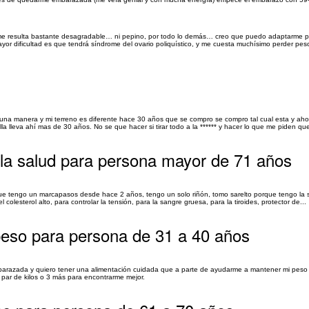
 me resulta bastante desagradable… ni pepino, por todo lo demás… creo que puedo adaptarme 
or dificultad es que tendrá síndrome del ovario poliquístico, y me cuesta muchísimo perder pe
e una manera y mi terreno es diferente hace 30 años que se compro se compro tal cual esta y a
a lleva ahí mas de 30 años. No se que hacer si tirar todo a la ****** y hacer lo que me piden que
r la salud para persona mayor de 71 años
a que tengo un marcapasos desde hace 2 años, tengo un solo riñón, tomo sarelto porque tengo la
colesterol alto, para controlar la tensión, para la sangre gruesa, para la tiroides, protector de...
 peso para persona de 31 a 40 años
razada y quiero tener una alimentación cuidada que a parte de ayudarme a mantener mi peso
par de kilos o 3 más para encontrarme mejor.