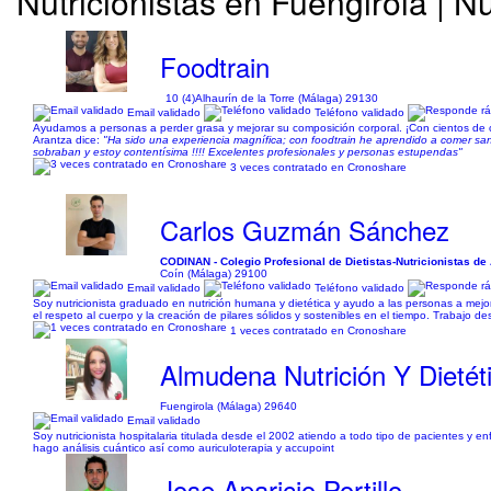
Nutricionistas en Fuengirola | Nu
Foodtrain
10 (4)
Alhaurín de la Torre (Málaga) 29130
Email validado
Teléfono validado
Ayudamos a personas a perder grasa y mejorar su composición corporal. ¡Con cientos d
Arantza dice:
"Ha sido una experiencia magnífica; con foodtrain he aprendido a comer san
sobraban y estoy contentísima !!!! Excelentes profesionales y personas estupendas"
3 veces contratado en Cronoshare
Carlos Guzmán Sánchez
CODINAN - Colegio Profesional de Dietistas-Nutricionistas de
Coín (Málaga) 29100
Email validado
Teléfono validado
Soy nutricionista graduado en nutrición humana y dietética y ayudo a las personas a mejor
el respeto al cuerpo y la creación de pilares sólidos y sostenibles en el tiempo. Trabajo 
1 veces contratado en Cronoshare
Almudena Nutrición Y Dietét
Fuengirola (Málaga) 29640
Email validado
Soy nutricionista hospitalaria titulada desde el 2002 atiendo a todo tipo de pacientes y e
hago análisis cuántico así como auriculoterapia y accupoint
Jose Aparicio Portillo