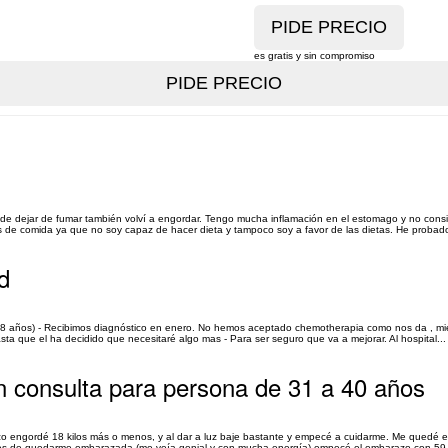
es gratis y sin compromiso
 dejar de fumar también volví a engordar. Tengo mucha inflamación en el estomago y no consigo
de comida ya que no soy capaz de hacer dieta y tampoco soy a favor de las dietas. He probado
d
és 8 años) - Recibimos diagnóstico en enero. No hemos aceptado chemotherapia como nos da , mie
asta que el ha decidido que necesitaré algo mas - Para ser seguro que va a mejorar. Al hospital...
con consulta para persona de 31 a 40 años
 engordé 18 kilos más o menos, y al dar a luz baje bastante y empecé a cuidarme. Me quedé en
ntes de quedarme embarazada (me veía genial y con mucha energía) empecé el embarazo con 59-60