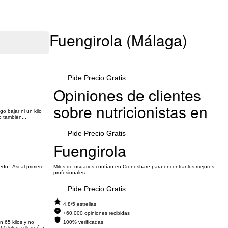
Fuengirola (Málaga)
Pide Precio Gratis
Opiniones de clientes
sobre nutricionistas en
 bajar ni un kilo
 también...
Pide Precio Gratis
Fuengirola
do - Asi al primero
Miles de usuarios confían en Cronoshare para encontrar los mejores
profesionales
Pide Precio Gratis
4.8/5 estrellas
+60.000 opiniones recibidas
 65 kilos y no
100% verificadas
 kilos, y llegué a