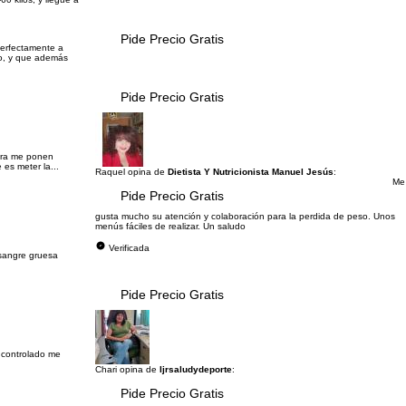
Pide Precio Gratis
perfectamente a
so, y que además
Pide Precio Gratis
hora me ponen
 es meter la...
Raquel opina de
Dietista Y Nutricionista Manuel Jesús
:
Me
Pide Precio Gratis
gusta mucho su atención y colaboración para la perdida de peso. Unos
menús fáciles de realizar. Un saludo
Verificada
 sangre gruesa
Pide Precio Gratis
 controlado me
Chari opina de
Ijrsaludydeporte
:
Pide Precio Gratis