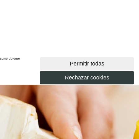
sí como obtener
más