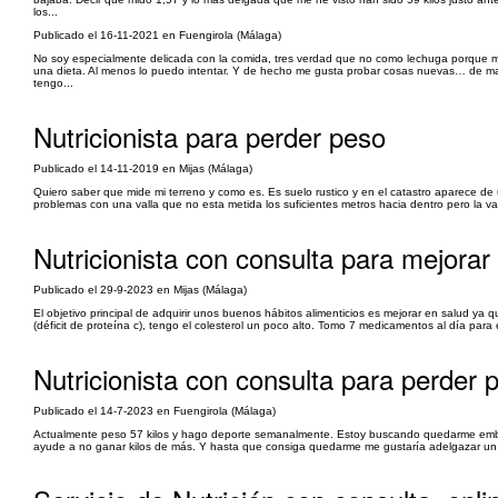
los...
Publicado el 16-11-2021 en Fuengirola (Málaga)
No soy especialmente delicada con la comida, tres verdad que no como lechuga porque
una dieta. Al menos lo puedo intentar. Y de hecho me gusta probar cosas nuevas… de may
tengo...
Nutricionista para perder peso
Publicado el 14-11-2019 en Mijas (Málaga)
Quiero saber que mide mi terreno y como es. Es suelo rustico y en el catastro aparece d
problemas con una valla que no esta metida los suficientes metros hacia dentro pero la vall
Nutricionista con consulta para mejora
Publicado el 29-9-2023 en Mijas (Málaga)
El objetivo principal de adquirir unos buenos hábitos alimenticios es mejorar en salud y
(déficit de proteína c), tengo el colesterol un poco alto. Tomo 7 medicamentos al día para el 
Nutricionista con consulta para perder
Publicado el 14-7-2023 en Fuengirola (Málaga)
Actualmente peso 57 kilos y hago deporte semanalmente. Estoy buscando quedarme emba
ayude a no ganar kilos de más. Y hasta que consiga quedarme me gustaría adelgazar un 