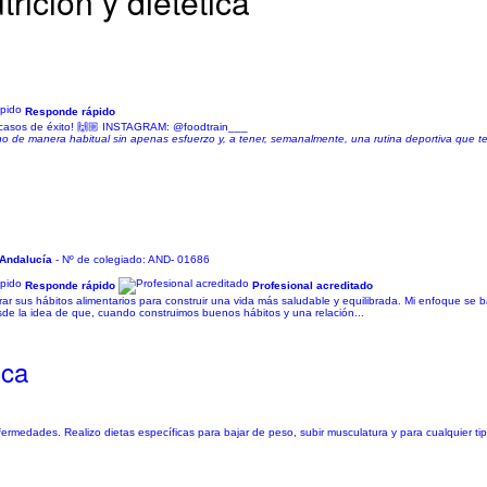
trición y dietética
Responde rápido
e casos de éxito! 🙌🏼 INSTAGRAM: @foodtrain___
o de manera habitual sin apenas esfuerzo y, a tener, semanalmente, una rutina deportiva que te
 Andalucía
- Nº de colegiado: AND- 01686
Responde rápido
Profesional acreditado
ar sus hábitos alimentarios para construir una vida más saludable y equilibrada. Mi enfoque se b
desde la idea de que, cuando construimos buenos hábitos y una relación...
ica
nfermedades. Realizo dietas específicas para bajar de peso, subir musculatura y para cualquier t