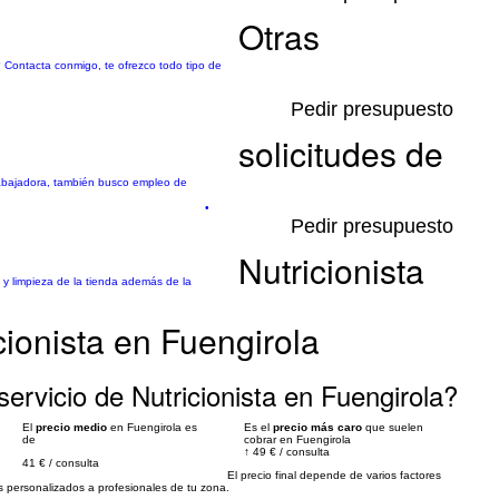
Otras
? Contacta conmigo, te ofrezco todo tipo de
Pedir presupuesto
solicitudes de
trabajadora, también busco empleo de
•
Pedir presupuesto
Nutricionista
y limpieza de la tienda además de la
cionista en Fuengirola
ervicio de Nutricionista en Fuengirola?
El
precio medio
en Fuengirola es
Es el
precio más caro
que suelen
de
cobrar en Fuengirola
↑
49 €
/
consulta
41 €
/
consulta
El precio final depende de varios factores
personalizados a profesionales de tu zona.