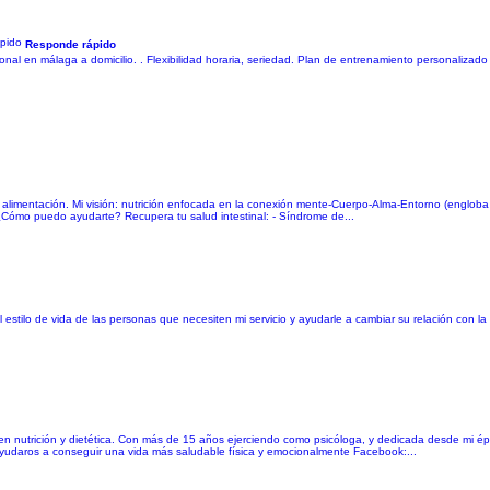
Responde rápido
al en málaga a domicilio. . Flexibilidad horaria, seriedad. Plan de entrenamiento personalizado
on la alimentación. Mi visión: nutrición enfocada en la conexión mente-Cuerpo-Alma-Entorno (englo
 ¿Cómo puedo ayudarte? Recupera tu salud intestinal: - Síndrome de...
 el estilo de vida de las personas que necesiten mi servicio y ayudarle a cambiar su relación con l
a en nutrición y dietética. Con más de 15 años ejerciendo como psicóloga, y dedicada desde mi ép
a ayudaros a conseguir una vida más saludable física y emocionalmente Facebook:...