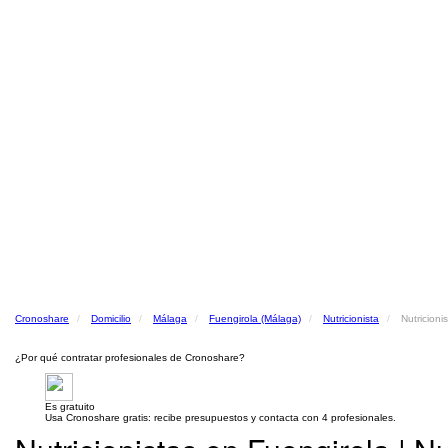
Cronoshare
Domicilio
Málaga
Fuengirola (Málaga)
Nutricionista
Nutricioni
¿Por qué contratar profesionales de Cronoshare?
Es gratuito
Usa Cronoshare gratis: recibe presupuestos y contacta con 4 profesionales.