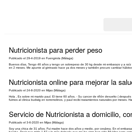
Nutricionista para perder peso
Publicado el 29-4-2019 en Fuengirola (Málaga)
Buenos días, Tengo 46 años y tengo un sobrepeso de 30 kg desde mi embarazo y a raíz de
en 2 meses. Me apunte al gimnasio hace ya dos meses y también procuro cambiar hábitos 
Nutricionista online para mejorar la salu
Publicado el 24-8-2020 en Mijas (Málaga)
Hola , Es sobre mi marido paul. El tiene 60 años. - Su cancer de riñón devuelto ( despu
fuimos al clinica budwig en torremolinos, y paul recibi tratamientos naturales por meses. H
Servicio de Nutricionista a domicilio, 
Publicado el 3-6-2020 en Mijas (Málaga)
Soy una chica de 31 años. Fui madre hace dos años y medio, por cesárea. En el embarazo
bajaba. Decir que mido 1,57 y lo más delgada que me he visto han sido 59 kilos justo a