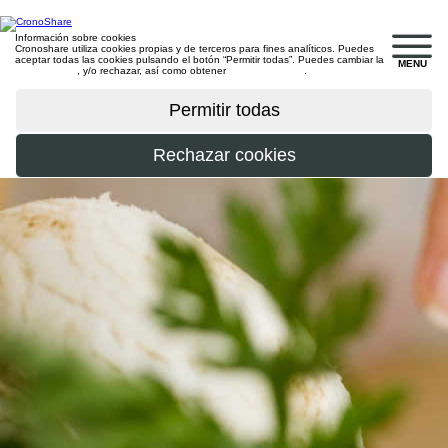
Información sobre cookies
Cronoshare utiliza cookies propias y de terceros para fines analíticos. Puedes
aceptar todas las cookies pulsando el botón “Permitir todas”. Puedes cambiar la
MENU
configuración
, y/o rechazar, así como obtener
más información
.