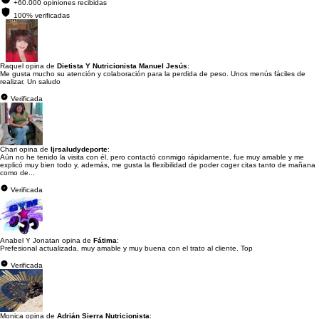
+60.000 opiniones recibidas
100% verificadas
Raquel opina de
Dietista Y Nutricionista Manuel Jesús
:
Me gusta mucho su atención y colaboración para la perdida de peso. Unos menús fáciles de
realizar. Un saludo
Verificada
Chari opina de
Ijrsaludydeporte
:
Aún no he tenido la visita con él, pero contactó conmigo rápidamente, fue muy amable y me
explicó muy bien todo y, además, me gusta la flexibilidad de poder coger citas tanto de mañana
como de...
Verificada
Anabel Y Jonatan opina de
Fátima
:
Prefesional actualizada, muy amable y muy buena con el trato al cliente. Top
Verificada
Monica opina de
Adrián Sierra Nutricionista
: