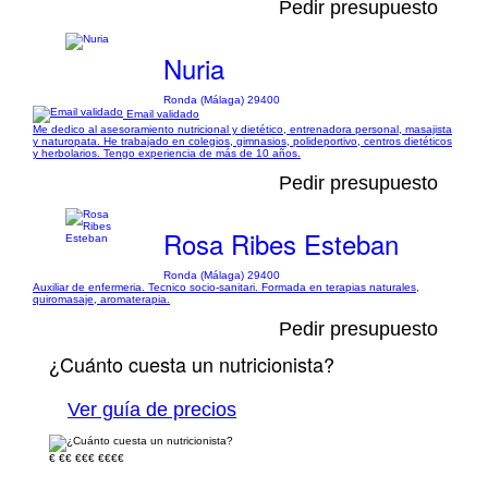
Pedir presupuesto
Nuria
Ronda (Málaga) 29400
Email validado
Me dedico al asesoramiento nutricional y dietético, entrenadora personal, masajista
y naturopata. He trabajado en colegios, gimnasios, polideportivo, centros dietéticos
y herbolarios. Tengo experiencia de más de 10 años.
Pedir presupuesto
Rosa Ribes Esteban
Ronda (Málaga) 29400
Auxiliar de enfermeria. Tecnico socio-sanitari. Formada en terapias naturales,
quiromasaje, aromaterapia.
Pedir presupuesto
¿Cuánto cuesta un nutricionista?
Ver guía de precios
€
€€
€€€
€€€€