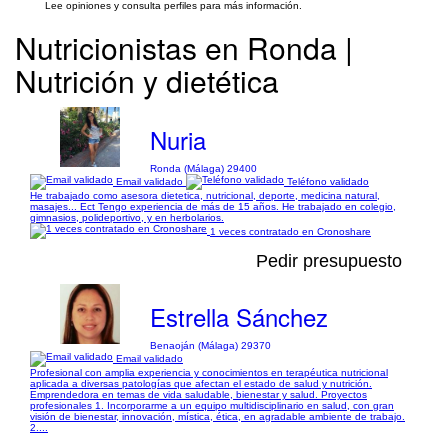
Lee opiniones y consulta perfiles para más información.
Nutricionistas en Ronda |
Nutrición y dietética
Nuria
Ronda (Málaga) 29400
Email validado
Teléfono validado
He trabajado como asesora dietetica, nutricional, deporte, medicina natural,
masajes... Ect Tengo experiencia de más de 15 años. He trabajado en colegio,
gimnasios, polideportivo, y en herbolarios.
1 veces contratado en Cronoshare
Pedir presupuesto
Estrella Sánchez
Benaoján (Málaga) 29370
Email validado
Profesional con amplia experiencia y conocimientos en terapéutica nutricional
aplicada a diversas patologías que afectan el estado de salud y nutrición.
Emprendedora en temas de vida saludable, bienestar y salud. Proyectos
profesionales 1. Incorporarme a un equipo multidisciplinario en salud, con gran
visión de bienestar, innovación, mística, ética, en agradable ambiente de trabajo.
2....