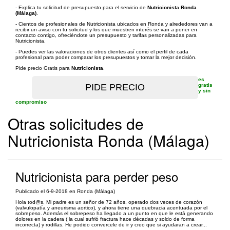
- Explica tu solicitud de presupuesto para el servicio de
Nutricionista Ronda
(Málaga)
.
- Cientos de profesionales de Nutricionista ubicados en Ronda y alrededores van a
recibir un aviso con tu solicitud y los que muestren interés se van a poner en
contacto contigo, ofreciéndote un presupuesto y tarifas personalizadas para
Nutricionista.
- Puedes ver las valoraciones de otros clientes así como el perfil de cada
profesional para poder comparar los presupuestos y tomar la mejor decisión.
Pide precio Gratis para
Nutricionista
.
es
gratis
y sin
compromiso
Otras solicitudes de
Nutricionista Ronda (Málaga)
Nutricionista para perder peso
Publicado el 6-9-2018 en Ronda (Málaga)
Hola tod@s, Mi padre es un señor de 72 años, operado dos veces de corazón
(valvulopatía y aneurisma aortico), y ahora tiene una quebracia acentuada por el
sobrepeso. Además el sobrepeso ha llegado a un punto en que le está generando
dolores en la cadera ( la cual sufrió fractura hace décadas y soldo de forma
incorrecta) y rodillas. He podido convercele de ir y creo que si ayudaran a crear...