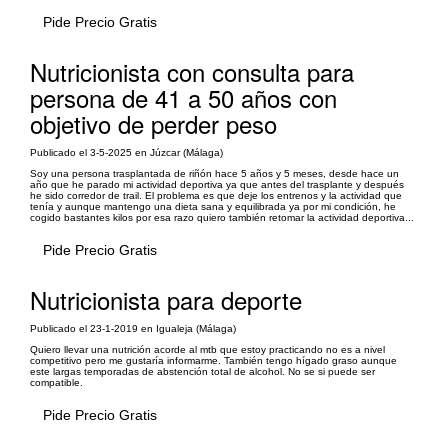
Pide Precio Gratis
Nutricionista con consulta para
persona de 41 a 50 años con
objetivo de perder peso
Publicado el 3-5-2025 en Júzcar (Málaga)
Soy una persona trasplantada de riñón hace 5 años y 5 meses, desde hace un
año que he parado mi actividad deportiva ya que antes del trasplante y después
he sido corredor de trail. El problema es que deje los entrenos y la actividad que
tenía y aunque mantengo una dieta sana y equilibrada ya por mi condición, he
cogido bastantes kilos por esa razo quiero también retomar la actividad deportiva...
Pide Precio Gratis
Nutricionista para deporte
Publicado el 23-1-2019 en Igualeja (Málaga)
Quiero llevar una nutrición acorde al mtb que estoy practicando no es a nivel
competitivo pero me gustaría informarme. También tengo hígado graso aunque
este largas temporadas de abstención total de alcohol. No se si puede ser
compatible.
Pide Precio Gratis