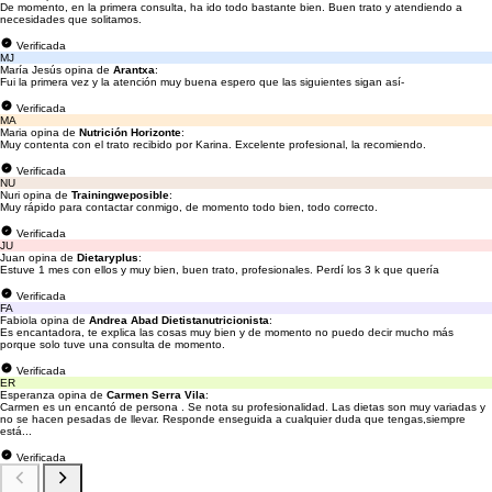
De momento, en la primera consulta, ha ido todo bastante bien. Buen trato y atendiendo a
necesidades que solitamos.
Verificada
MJ
María Jesús opina de
Arantxa
:
Fui la primera vez y la atención muy buena espero que las siguientes sigan así-
Verificada
MA
Maria opina de
Nutrición Horizonte
:
Muy contenta con el trato recibido por Karina. Excelente profesional, la recomiendo.
Verificada
NU
Nuri opina de
Trainingweposible
:
Muy rápido para contactar conmigo, de momento todo bien, todo correcto.
Verificada
JU
Juan opina de
Dietaryplus
:
Estuve 1 mes con ellos y muy bien, buen trato, profesionales. Perdí los 3 k que quería
Verificada
FA
Fabiola opina de
Andrea Abad Dietistanutricionista
:
Es encantadora, te explica las cosas muy bien y de momento no puedo decir mucho más
porque solo tuve una consulta de momento.
Verificada
ER
Esperanza opina de
Carmen Serra Vila
:
Carmen es un encantó de persona . Se nota su profesionalidad. Las dietas son muy variadas y
no se hacen pesadas de llevar. Responde enseguida a cualquier duda que tengas,siempre
está...
Verificada