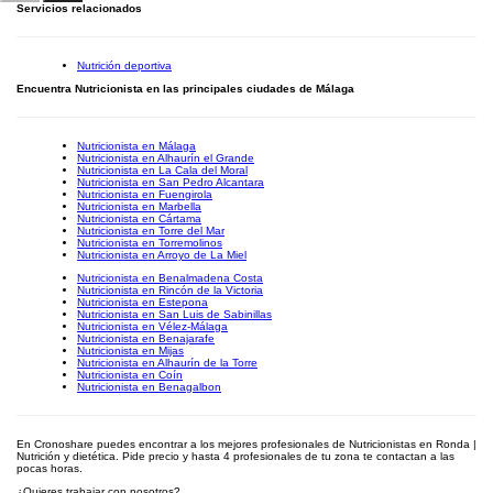
Servicios relacionados
Nutrición deportiva
Encuentra Nutricionista en las principales ciudades de Málaga
Nutricionista en Málaga
Nutricionista en Alhaurín el Grande
Nutricionista en La Cala del Moral
Nutricionista en San Pedro Alcantara
Nutricionista en Fuengirola
Nutricionista en Marbella
Nutricionista en Cártama
Nutricionista en Torre del Mar
Nutricionista en Torremolinos
Nutricionista en Arroyo de La Miel
Nutricionista en Benalmadena Costa
Nutricionista en Rincón de la Victoria
Nutricionista en Estepona
Nutricionista en San Luis de Sabinillas
Nutricionista en Vélez-Málaga
Nutricionista en Benajarafe
Nutricionista en Mijas
Nutricionista en Alhaurín de la Torre
Nutricionista en Coín
Nutricionista en Benagalbon
En Cronoshare puedes encontrar a los mejores profesionales de Nutricionistas en Ronda |
Nutrición y dietética. Pide precio y hasta 4 profesionales de tu zona te contactan a las
pocas horas.
¿Quieres trabajar con nosotros?