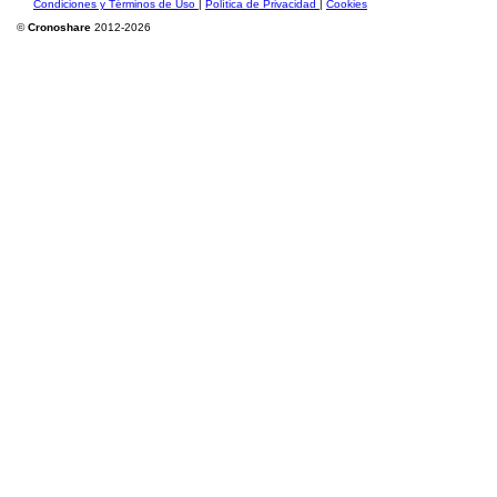
Condiciones y Términos de Uso
|
Política de Privacidad
|
Cookies
©
Cronoshare
2012-2026